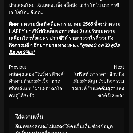
นำแสดงโดย: เฉินหลง , เจิ้ง อวี้หลิง, เอว่า โกโบ เดอ กาซี
เอ, โชโกะ อีเกดะ
ติดตามความบันเทิงเดือน
กรกฎาคม 2565 ที่จะนำความ
HAPPY มาเสิร์ฟ
กัน
เต็มจอทางช่อง
3
และรับชมความ
เคลื่อนไหวทั้งละคร ข่าว ซีรีส์ รายการวาไรตี้ รวมถึง
กิจกรรมดี ๆ อีกมากมาย ทาง 3
Plus
“ดูช่อง 3 กด 33 ดูมือ
ถือ กด 3Plus”
Continue
Previous
Next
หล่อคูณสอง “ไบร์ท รพีพงศ์”
“เฟริสท์ ภาราดา” อีกหนึ่ง
Reading
ท้าทายตัวเองสำเร็จ ! อวด
เสียงสำคัญ ! ร่วมกิจกรรม
สกิลเล่นบท “ฝาแฝด” ตกใจ
รณรงค์ “วันงดดื่มสุราแห่ง
คนดูได้ระรัว
ชาติ ปี 2565”
ใส่ความเห็น
อีเมลของคุณจะไม่แสดงให้คนอื่นเห็น
ช่องข้อมูล