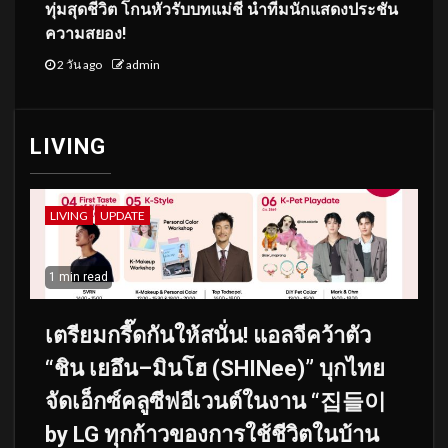
ทุ่มสุดชีวิต โกนหัวรับบทแม่ชี นำทีมนักแสดงประชัน
ความสยอง!
2 วัน ago
admin
LIVING
LIVING
UPDATE
1 min read
เตรียมกรี๊ดกันให้สนั่น! แอลจีคว้าตัว
“ชิน เยอึน–มินโฮ (SHINee)” บุกไทย
จัดเอ็กซ์คลูซีฟอีเวนต์ในงาน “집들이
by LG ทุกก้าวของการใช้ชีวิตในบ้าน