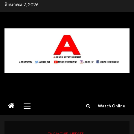
Skip
สิงหาคม 7, 2026
to
content
Primary
Watch Online
Menu
TV & MOVIE
UPDATE