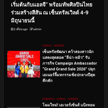
เริ่มต้นกับแอลจี” พร้อมทัพศิลปินไทย
ร่วมสร้างสีสัน ณ เซ็นทรัลเวิลด์ 4-9
มิถุนายนนี้
2 เดือน ago
admin
LIVING
UPDATE
เซ็นทรัลพัฒนา คว้าสองสาวนัก
แสดงสุดฮอต “ลีน่า-หมิว” รับ
ภารกิจ Campaign Ambassador
“Grand Grand Sale 2026” ปลุก
เอเนอร์จี้มหกรรมช้อปกลางปีสุด
คึกคัก
FASHION
LIVING
UPDATE
โฉมใหม่
! เอเวอร์เซ้นส์ แป้งหอม