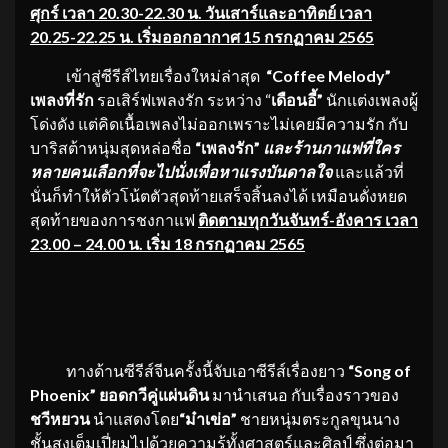
ศุกร์ เวลา
20.30-22.30 น. วันเสาร์และอาทิตย์ เวลา
20.25-22.25 น. เริ่มออกอากาศ 15 กรกฏาคม 2565
เข้าสู่ซีรีส์ไทยเรื่องใหม่ล่าสุด
“Coffee Melody”
เพลงที่รัก
รอเสิร์ฟเพลงรัก ระหว่าง “
เดือนอี้”
นักเเต่งเพลงผู้
โด่งดัง แต่คิดเนื้อเพลงไม่ออกเพราะไม่เคยมีความรัก กับ
บาริสต้าหนุ่มสุดหล่อชื่อ
“เพลงรัก”
และร้านกาแฟที่ใคร
หลายคนเลือกที่จะไปนั่งเพื่อหาแรงบันดาลใจ
และแล้วที่
นั่นก็ทำให้ตัวโน้ตตัวสุดท้ายเสร็จสิ้นลงได้ เหมือนดั่งหยด
สุดท้ายของการชงกาแฟ
ติดตามทุกวันจันทร์-อังคาร เวลา
23.00 – 24.00 น. เริ่ม 18 กรกฏาคม 2565
ทางด้านซีรีส์จีนครั้งนี้จับเอาซีรีส์เรื่องยาว
“Song of
Phoenix” ยอดกวีคู่แผ่นดิน
มานำเสนอ กับเรื่องราวของ
ชวีหยวน
นำแสดงโดย
“ม๋าเข่อ”
ชายหนุ่มตระกูลขุนนาง
ชั้นสูงเต็มเปี่ยมไปด้วยความรู้ทั้งศาสตร์และศิลป์ ซึ่งต่อมา