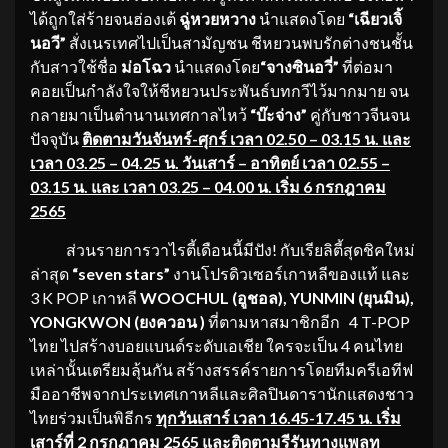
ได้ถูกใส่ร้ายจนฮ่องเต้
ฉู่หวยหวาง
นำแสดงโดย
“เฉียวเจิ้
นอวี”
สั่งเนรเทศไปเป็นสามัญชน ชีหยวนพบรักต่างชนชั้น
กับสาวใช้ชื่อ
ม่อโฉว
นำแสดงโดย
“จางซินอวี่”
ที่ต่อมา
คอยเป็นกำลังใจให้ชีหยวนประพันธ์บทกวีไว้มากมาย จน
กลายมาเป็นตำนานเทศกาลไหว้
“บ๊ะจ่าง”
คู่กับชาวจีนจน
ปัจจุบัน
ติดตามวันจันทร์-ศุกร์ เวลา 02.50 – 03.15 น
. และ
เวลา 03.25 – 04.25 น. วันเสาร์ – อาทิตย์ เวลา 02.55 –
03.15 น. และ เวลา 03.25 – 04.00 น. เริ่ม 6 กรกฎาคม
2565
ส่วนรายการวาไรตี้เดือนนี้มีปัง! กับเรียลิตี้สุดชิคใหม่
ล่าสุด
“seven stars”
งานโปรดิวเซอร์เกาหลีของแท้ และ
3 K POP เกาหลี
WOOCHUL (อูชอล), YUNMIN (ยุนมิน),
YONGKWON (ยงควอน )
ที่ตามหาสมาชิกอีก 4 T-POP
ไทย ไปสร้างบอยแบนด์ระดับเอเชีย ใครจะเป็น 4 คนไทย
เหล่านั้นเตรียมลุ้นกัน สร้างสรรค์รายการโดยทีมครีเอทีฟ
มืออาชีพจากประเทศเกาหลีและศิลปินดารานักแสดงชาว
ไทยร่วมเป็นพิธีกร
ทุกวันเสาร์ เวลา 16.45-17.45 น. เริ่ม
เสาร์ที่ 2 กรกฏาคม 2565 และติดตามรีรันทางแพลท