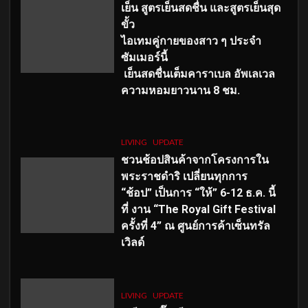
เย็น สูตรเย็นสดชื่น และสูตรเย็นสุด
ขั้ว
ไอเทมคู่กายของสาว ๆ ประจำ
ซัมเมอร์นี้
เย็นสดชื่นเต็มคาราเบล อัพเลเวล
ความหอมยาวนาน
8
ชม.
LIVING
UPDATE
ชวนช้อปสินค้าจากโครงการใน
พระราชดำริ เปลี่ยนทุกการ
“ช้อป” เป็นการ “ให้” 6-12 ธ.ค. นี้
ที่ งาน “The Royal Gift Festival
ครั้งที่ 4” ณ ศูนย์การค้าเซ็นทรัล
เวิลด์
LIVING
UPDATE