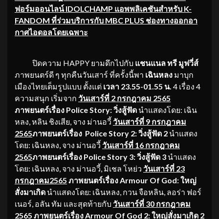
ฟอร์มออนไลน์ IDOLCHAMP แอพพลิเคชันสำหรับ K-
FANDOM ที่ร่วมบริการกับ MBC PLUS ช่องทางออกอา
กาศไอดอลโดยเฉพาะ
ปิดความ HAPPY ยามดึกไปกับ
แชนแนล ทรี มูฟวี่ส์
ภาพยนตร์ดี ๆ ทุกคืนวันเสาร์ ที่ครั้งนี้พา
เฉินหลง
มาบุก
เมืองไทยเต็มรูปแบบ ตั้งแต่
เวลา
23.55-01.55 น.
4 เรื่อง 4
ความสนุก เริ่มจาก
วันเสาร์ที่ 2 กรกฎาคม 2565
ภาพยนตร์เรื่อง
Police Story: วิ่งสู้ฟัด
นำแสดงโดย: เฉิน
หลง, หลิน ชิงเสีย, จาง ม่านอวี้
วันเสาร์ที่ 9 กรกฎาคม
2565
ภาพยนตร์เรื่อง
Police Story 2: วิ่งสู้ฟัด 2
นำแสดง
โดย: เฉินหลง, จาง ม่านอวี้
วันเสาร์ที่ 16 กรกฎาคม
2565
ภาพยนตร์เรื่อง
Police Story 3: วิ่งสู้ฟัด 3
นำแสดง
โดย: เฉินหลง, จาง ม่านอวี้, มิเชล โหย่ว
วันเสาร์ที่ 23
กรกฎาคม2565
ภาพยนตร์เรื่อง
Armour Of God: ใหญ่
สั่งมาเกิด
นำแสดงโดย: เฉินหลง, กวน จือหลิน, ลอร่า ฟอร์
เนอร์, อลัน ทัม และสุดท้ายกับ
วันเสาร์ที่
30 กรกฎาคม
2565
ภาพยนตร์เรื่อง Armour Of God 2: ใหญ่สั่งมาเกิด 2