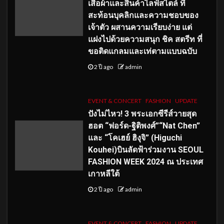
เสื้อผ้าและสินค้าไลฟ์สไตล์ ที่
สะท้อนบุคลิกและความชอบของ
เจ้าตัว ผสานความเรียบง่าย แต่
แฝงไปด้วยความสนุก ชิค สตรีท ที่
ขอติดแกลมและเท่ตามแบบฉบับ
2 ปี ago
admin
EVENT & CONCERT
FASHION
UPDATE
ปังไม่ไหว! 3 พระเอกซีรีส์วายสุด
ฮอต “ฟอร์ด-ฐิติพงศ์”“Nat Chen”
และ “โคเฮย์ ฮิงุจิ” (Higuchi
Kouhei)บินลัดฟ้าร่วมงาน SEOUL
FASHION WEEK 2024 ณ ประเทศ
เกาหลีใต้
2 ปี ago
admin
EVENT & CONCERT
FASHION
UPDATE