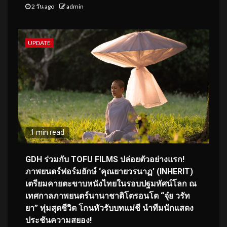
2 วัน ago
admin
UPDATE
1 min read
GDH ร่วมกับ TOFU FILMS ปล่อยตัวอย่างแรก!
ภาพยนตร์ฟอร์มยักษ์ ‘คุณยายวรนาฏ’ (INHERIT)
เตรียมคายตะขาบหนังไทยในรอบปฐมทัศน์โลก ณ
เทศกาลภาพยนตร์นานาชาติโตรอนโต “จุ๋ย วรัท
ยา” ทุ่มสุดชีวิต โกนหัวรับบทแม่ชี นำทีมนักแสดง
ประชันความสยอง!