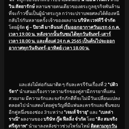
วิน สัตยารักษ์
หลานชายคนเดียวของตระกูลธุรกิจพันล้าน
ที่จะก้าวขึ้นเป็นผู้นำตระกูล กว่าจะปราบพยศลงได้ต้องหนี
กลับไร่กันหลายครั้ง เจ้าของผลงาน
บริษัท เวฟทีวี จำกัด
โดยผู้จัด
ตู่ – ปิยวดี มาลีนนท์
เริ่มออกอากาศวันแรก 6 ก.ค.
เวลา 19.00 น. หลังจากนั้นรับชมได้ทุกวันจันทร์-เสาร์
เวลา 18.00 น. และตั้งแต่ 24 ก.ค.2565 เป็นต้นไปจะออก
อากาศทุกวันจันทร์-อาทิตย์ เวลา 18.00 น.
และส่งไม้ต่อกันมาติด ๆ กับละครรีรันเรื่องที่ 2
“ปดิว
รัดา”
นำเสนอเรื่องราวความรักของคู่สามีภรรยาที่แสน
สวยงาม มีความรักและจงรักภักดีที่จะไม่มีวันเปลี่ยนแปลง
ตลอดไป นำแสดงโดยคู่ขวัญที่มีแฟนละครรักและชื่นชอบ
อีกคู่หนึ่งของช่อง 3 ระหว่าง
“เจมส์ จิรายุ”
และ
“เบลล่า
ราณี”
ผลงานของ
บริษัท กู๊ด ฟีลลิ่ง จำกัด
โดย
“คิง สมจริง
ศรีสุภาพ”
นำมาลงหลังข่าวช่วงไพร์มไทม์
ติดตามทุกวัน