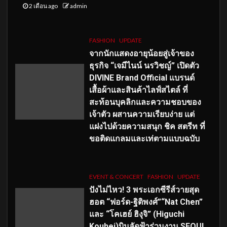
2 เดือน ago
admin
FASHION
UPDATE
จากนักแสดงอายุน้อยสู่เจ้าของ
ธุรกิจ “เจมีไนน์ นรวิชญ์” เปิดตัว
DIVINE Brand Official แบรนด์
เสื้อผ้าและสินค้าไลฟ์สไตล์ ที่
สะท้อนบุคลิกและความชอบของ
เจ้าตัว ผสานความเรียบง่าย แต่
แฝงไปด้วยความสนุก ชิค สตรีท ที่
ขอติดแกลมและเท่ตามแบบฉบับ
EVENT & CONCERT
FASHION
UPDATE
ปังไม่ไหว! 3 พระเอกซีรีส์วายสุด
ฮอต “ฟอร์ด-ฐิติพงศ์”“Nat Chen”
และ “โคเฮย์ ฮิงุจิ” (Higuchi
Kouhei)บินลัดฟ้าร่วมงาน SEOUL