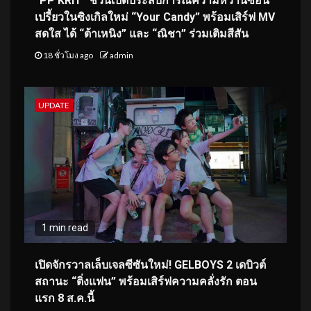
“PP KRIT” ชวนเปิดประสบการณ์ความหวานซ่อน
เปรี้ยวในซิงเกิลใหม่ “Your Candy” พร้อมเสิร์ฟ MV
สดใส ได้ “ต้าเหนิง” และ “ณิชา” ร่วมเติมสีสัน
18 ชั่วโมง ago
admin
UPDATE
1 min read
เปิดจักรวาลเล็บเจลซีซันใหม่! GELBOYS 2 เดบิวต์
สถานะ “ติ่งแฟน” พร้อมเสิร์ฟความคลั่งรัก ตอน
แรก 8 ส.ค.นี้