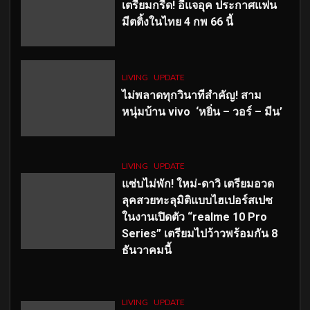
เตรียมกรี๊ด! อีแจอุค ประกาศแฟน
มีตติ้งในไทย 4 กพ 66 นี้
LIVING
UPDATE
ไม่พลาดทุกวินาทีสำคัญ
! สาม
หนุ่มบ้าน vivo ‘หยิ่น – วอร์ – มีน’
LIVING
UPDATE
แซ่บไม่พัก! ใหม่-ดาวิ เตรียมอวด
ลุคสวยทะลุมิติแบบไฮเปอร์สเปซ
ในงานเปิดตัว “realme 10 Pro
Series” เตรียมไปว้าวพร้อมกัน 8
ธันวาคมนี้
LIVING
UPDATE