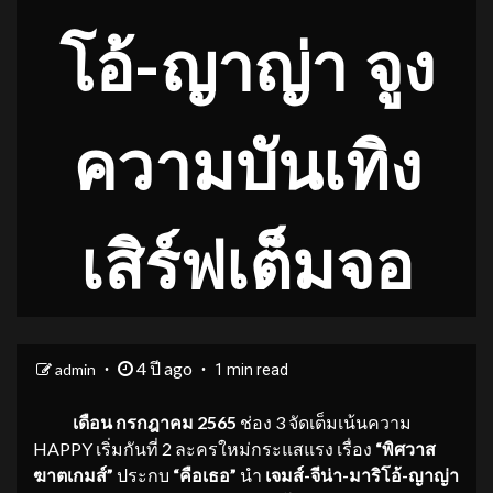
โอ้-ญาญ่า จูง
ความบันเทิง
เสิร์ฟเต็มจอ
4 ปี ago
admin
1 min read
เดือน กรกฎาคม 2565
ช่อง 3 จัดเต็มเน้นความ
HAPPY เริ่มกันที่ 2 ละครใหม่กระแสแรง เรื่อง
“พิศวาส
ฆาตเกมส์”
ประกบ
“คือเธอ”
นำ
เจมส์-จีน่า-มาริโอ้-ญาญ่า