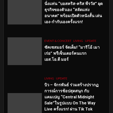
นั่งแท่น “บอสคริส-คริส พีรวัส” ผุด
ธุรกิจของตัวเอง “สลัดแห่ง
อนาคต” พร้อมเปิดตัวหนังสั้น เล่น
เอง-กำกับเองครั้งแรก!
EVENT & CONCERT
LIVING
UPDATE
ซัคเซสมอร์ จัดเต็ม
!
“มาริโอ้ เมา
เร่อ” พรีเซ็นเตอร์คนแรก
เอส
.โอ.ดี มอร์
LIVING
UPDATE
บิว – จักรพันธ์ ร่วมสร้างปรากฏ
การณ์การช้อปสุดสนุก กับ
แคมเปญ “Central Midnight
Sale”ในรูปแบบ On The Way
Live ครั้งแรก! ผ่าน Tik Tok