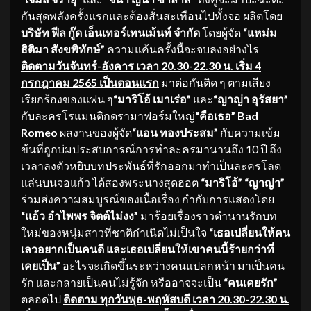
กันสุดพลังครั้งแรกและต้องสั่นสะเทือนไปทั้งจอ ผลิตโดย
บริษัท ฟีล กู๊ด เอ็นเทอร์เทนเม้นท์ จำกัด
โดยผู้จัด
“แหม่ม
ธิติมา สังขพิทักษ์”
ความแค้นครั้งนี้จะจบลงอย่างไร
ติดตามวันจันทร์-อังคาร เวลา 20.30-22.30 น. เริ่ม 4
กรกฎาคม 2565 เป็นตอนแรก
มาต่อกันติด ๆ ตามเสียง
เรียกร้องของแฟน ๆ
“มาริโอ้ เมาเร่อ”
และ
“ญาญ่า อุรัสยา”
กับละครโรแมนติกดรามาฟอร์มใหญ่
“คือเธอ” Bad
Romeo
ผลงานของผู้จัด
“แอน ทองประสม”
กับความเข้ม
ข้นที่ถูกบ่มประสบการณ์การทำละครมานานถึง 10 ปี ถึง
เวลาลงตัวหยิบบทประพันธ์ที่รักออกมาทำเป็นละครโลด
แล่นบนจอแก้ว ได้สองพระนางสุดฮอต
“มาริโอ้” “ญาญ่า”
ร่วมส่งความสมบูรณ์ของเนื้อเรื่อง กำกับการแสดงโดย
“แอ้ว อำไพพร จิตต์ไม่งง”
มาร้อยเรื่องราวตำนานรักบท
ใหม่ของหนุ่มสาวที่ชาติกำเนิดไม่เป็นใจ
“เธอเปลี่ยนให้คน
เลวอยากเป็นคนดี และเธอเปลี่ยนให้เขาคนนี้ร้ายกว่าที่
เคยเป็น”
อะไรจะเกิดขึ้นระหว่างคนแปลกหน้า มาเป็นคน
รัก และกลายเป็นคนไม่รู้จัก หรืออาจจะเป็น
“คนเคยรัก”
ตลอดไป
ติดตาม ทุกวันพุธ-พฤหัสบดี เวลา 20.30-22.30 น.