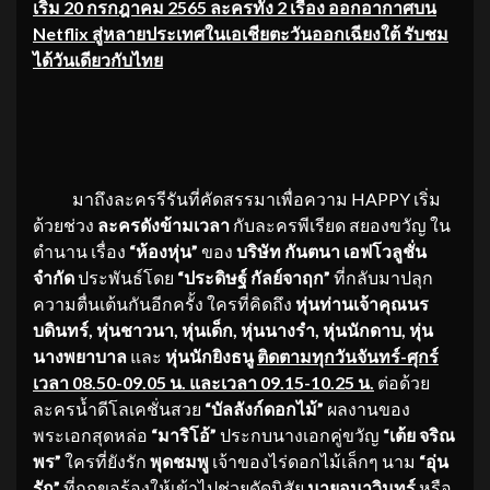
เริ่ม 20 กรกฎาคม 2565 ละครทั้ง 2 เรื่อง ออกอากาศบน
Netflix สู่หลายประเทศในเอเชียตะวันออกเฉียงใต้ รับชม
ได้วันเดียวกับไทย
มาถึงละครรีรันที่คัดสรรมาเพื่อความ HAPPY เริ่ม
ด้วยช่วง
ละครดังข้ามเวลา
กับละครพีเรียด สยองขวัญ ใน
ตำนาน เรื่อง
“ห้องหุ่น”
ของ
บริษัท กันตนา เอฟโวลูชั่น
จำกัด
ประพันธ์โดย
“ประดิษฐ์ กัลย์จาฤก”
ที่กลับมาปลุก
ความตื่นเต้นกันอีกครั้ง ใครที่คิดถึง
หุ่นท่านเจ้าคุณนร
บดินทร์, หุ่นชาวนา, หุ่นเด็ก, หุ่นนางรำ, หุ่นนักดาบ, หุ่น
นางพยาบาล
และ
หุ่นนักยิงธนู
ติดตามทุกวันจันทร์-ศุกร์
เวลา 08.50-09.05 น. และเวลา 09.15-10.25 น.
ต่อด้วย
ละครน้ำดีโลเคชั่นสวย
“บัลลังก์ดอกไม้”
ผลงานของ
พระเอกสุดหล่อ
“มาริโอ้”
ประกบนางเอกคู่ขวัญ
“เต้ย จริณ
พร”
ใครที่ยังรัก
พุดชมพู
เจ้าของไร่ดอกไม้เล็กๆ นาม
“อุ่น
รัก”
ที่ถูกขอร้องให้เข้าไปช่วยดัดนิสัย
นายอนาวินทร์
หรือ