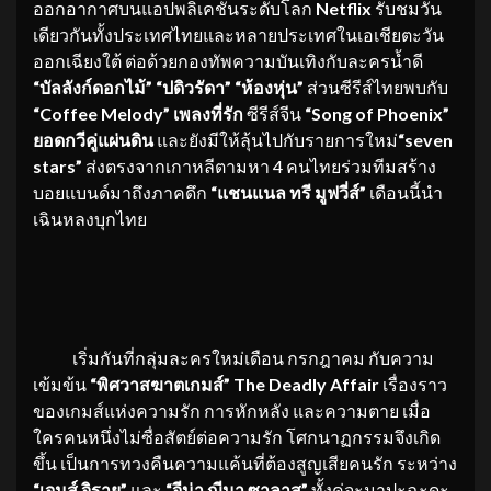
ออกอากาศบนแอปพลิเคชันระดับโลก
Netflix
รับชมวัน
เดียวกันทั้งประเทศไทยและหลายประเทศในเอเชียตะวัน
ออกเฉียงใต้ ต่อด้วยกองทัพความบันเทิงกับละครน้ำดี
“บัลลังก์ดอกไม้”
“ปดิวรัดา”
“ห้องหุ่น”
ส่วนซีรีส์ไทยพบกับ
“Coffee Melody” เพลงที่รัก
ซีรีส์จีน
“Song of Phoenix”
ยอดกวีคู่แผ่นดิน
และยังมีให้ลุ้นไปกับรายการใหม่
“seven
stars”
ส่งตรงจากเกาหลีตามหา 4 คนไทยร่วมทีมสร้าง
บอยแบนด์มาถึงภาคดึก
“แชนแนล ทรี มูฟวี่ส์”
เดือนนี้นำ
เฉินหลงบุกไทย
เริ่มกันที่กลุ่มละครใหม่เดือน กรกฎาคม กับความ
เข้มข้น
“พิศวาสฆาตเกมส์” The Deadly Affair
เรื่องราว
ของเกมส์แห่งความรัก การหักหลัง และความตาย เมื่อ
ใครคนหนึ่งไม่ซื่อสัตย์ต่อความรัก โศกนาฏกรรมจึงเกิด
ขึ้น เป็นการทวงคืนความแค้นที่ต้องสูญเสียคนรัก ระหว่าง
“เจมส์ จิรายุ”
และ
“จีน่า ญีนา ซาลาส”
ทั้งคู่จะมาปะฉะดะ