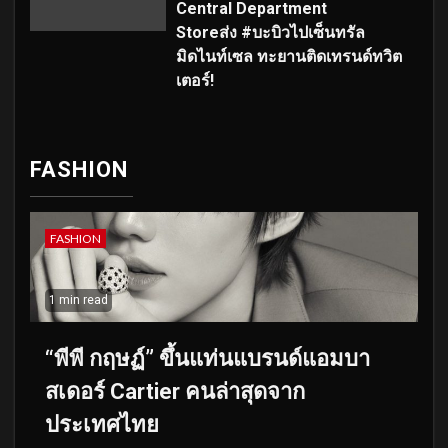
Central Department
Storeส่ง #บะบิวไปเซ็นทรัล
มิดไนท์เซล ทะยานติดเทรนด์ทวิต
เตอร์!
FASHION
FASHION
1 min read
“พีพี กฤษฏ์” ขึ้นแท่นแบรนด์แอมบา
สเดอร์ Cartier คนล่าสุดจาก
ประเทศไทย