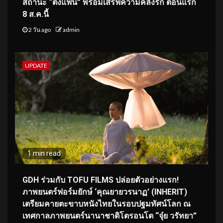
สถานะ “ติ่งแฟน” พร้อมเสิร์ฟความคลั่งรัก ตอนแรก
8 ส.ค.นี้
2 วัน ago
admin
UPDATE
1 min read
GDH ร่วมกับ TOFU FILMS ปล่อยตัวอย่างแรก!
ภาพยนตร์ฟอร์มยักษ์ ‘คุณยายวรนาฏ’ (INHERIT)
เตรียมคายตะขาบหนังไทยในรอบปฐมทัศน์โลก ณ
เทศกาลภาพยนตร์นานาชาติโตรอนโต “จุ๋ย วรัทยา”