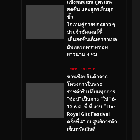
แป้งหอมเย็น สูตรเย็น
สดชื่น และสูตรเย็นสุด
ขั้ว
ไอเทมคู่กายของสาว ๆ
ประจำซัมเมอร์นี้
เย็นสดชื่นเต็มคาราเบล
อัพเลเวลความหอม
ยาวนาน
8
ชม.
LIVING
UPDATE
ชวนช้อปสินค้าจาก
โครงการในพระ
ราชดำริ เปลี่ยนทุกการ
“ช้อป” เป็นการ “ให้” 6-
12 ธ.ค. นี้ ที่ งาน “The
Royal Gift Festival
ครั้งที่ 4” ณ ศูนย์การค้า
เซ็นทรัลเวิลด์