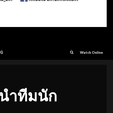
NG
Watch Online
 นำทีมนัก