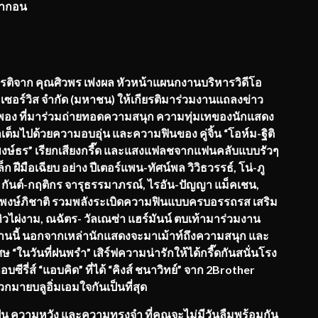
ารากอน
ยรติจาก
คุณศิวพร เพ่งผล หัวหน้าแผนกงานบริหารวิดีโอ
เซอร์วิส จำกัด (มหาชน)
ให้เกียรติมาร่วมงานแถลงข่าว
ำพอง
ที่มาร่วมถ่ายทอดความสนุก ความทุ่มเทของนักแสดง
ต็มไปด้วยความอบอุ่น และความฟินของ คู่จิ้น
“โอห์ม-ฐิติ
พงษ์ธร”
เรียกเสียงกรี๊ด และแสงแฟลชจากแฟนคลับแบบรัวๆ
ล็ก ฝีมือเฉียบ อย่าง
ปีเตอร์แพน-ทัศน์พล วิวิธวรรธ์
, โน่-ภู
, กันต์-กฤติกร จารุธรรมาภรณ์, ไรอัน-ปัญญา แม็คเชน,
พงษ์ภิชาติ
รวมพลังระเบิดความฟินแบบครบอรรถรส เสริม
ทิวไผ่งาม
, ณฉัตร- วัลเณซ่า แฮร์มันน์
ตบเท้ามาร่วมงาน
านนี้ นอกจากเหล่านักแสดงจะมาเม้าท์ถึงความสนุก และ
เศษ
“ในวันที่ฝนพรำ”
เสิร์ฟความน่ารักให้ได้กรี๊ดกันสนั่นโรง
บซีรี่ส์
“แอบคิด”
ที่ได้
“คิงส์ ชนาวิทย์”
จาก
2Brother
วกมายบลูอิ่มเอมใจกันเป็นที่สุด
ความหวัง และความทรงจำ ที่คุณจะไม่มีวันลืมพร้อมกัน