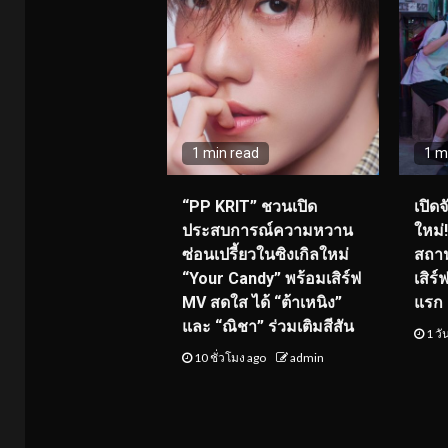
1 min read
1 m
“PP KRIT” ชวนเปิด
เปิด
ประสบการณ์ความหวาน
ใหม่
ซ่อนเปรี้ยวในซิงเกิลใหม่
สถาน
“Your Candy” พร้อมเสิร์ฟ
เสิร
MV สดใส ได้ “ต้าเหนิง”
แรก 8
และ “ณิชา” ร่วมเติมสีสัน
1 วั
10 ชั่วโมง ago
admin