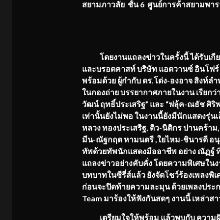
สยามภาวลัย ชั้น 6 ศูนย์การค้าสยามพ
โดยงานแถลงข่าวในครั้งนี้ ได้รับเกี
และบรอดคาสท์ บริษัท แอดวานซ์ อินโฟร์ 
พร้อมด้วย
ผู้กำกับ ดร.โด่ง-องอาจ สิงห์ล
ในกองถ่าย บรรยากาศภายในงาน เรียกว่าเ
วัฒน์ ฤทธิ์ประเสริฐ”
และ
“ฟลุ้ค-ณธัช ศิริ
เท่านั้นยังไม่พอ ในงานนี้ยังมีนักแสดงรุ่นเ
หลวง ทองประเสริฐ, ดิว-นิติกร ปานคร้าม
มีน-ณัฐกฤต หามนตรี ,ใยไหม-ชินารดี อนุ
ทัพด้วยทัพนักแสดงมืออาชีพ อย่าง
ณัฏฐ์ 
แถลงข่าวอย่างคับคั่ง โดยความพิเศษในง
บทบาทในซีรี่ส์แล้ว ยังจัดโชว์ร้องเพลงพิ
ก่อนจะปิดท้ายความละมุน ด้วยเพลงประกอ
Team
มาร้องให้ฟังกันสดๆ งานนี้ เหล่าสา
เตรียมใจให้พร้อม แล้วพบกับ ความฝัน 