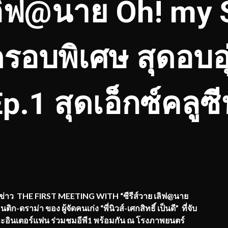
ลิฟ@นาย Oh! my 
ดรอบพิเศษ สุดอบอุ่
p.1 สุดเอ็กซ์คลูซ
ว THE FIRST MEETING WITH “ซีรีส์วาย เลิฟ@นาย
ดราม่า ของ ผู้จัดคนเก่ง “พี่นิวส์-เศกสิทธิ์ เป็นดี” ที่จับ
และอินเตอร์แฟน ร่วมชมอีพี1 พร้อมกัน ณ โรงภาพยนตร์