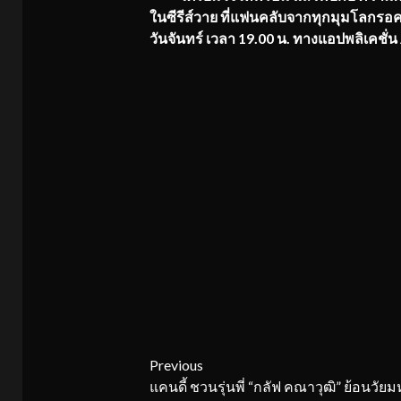
ในซีรีส์วาย ที่แฟนคลับจากทุกมุมโลกร
วันจันทร์ เวลา 19.00 น. ทางแอปพลิเคชั่น 
Continue
Previous
แคนดี้ ชวนรุ่นพี่ “กลัฟ คณาวุฒิ” ย้อนวัยม
Reading