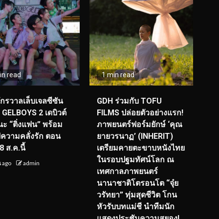
in read
1 min read
จักรวาลเล็บเจลซีซัน
GDH ร่วมกับ TOFU
! GELBOYS 2 เดบิวต์
FILMS ปล่อยตัวอย่างแรก!
ะ “ติ่งแฟน” พร้อม
ภาพยนตร์ฟอร์มยักษ์ ‘คุณ
์ฟความคลั่งรัก ตอน
ยายวรนาฏ’ (INHERIT)
 ส.ค.นี้
เตรียมคายตะขาบหนังไทย
ในรอบปฐมทัศน์โลก ณ
น ago
admin
เทศกาลภาพยนตร์
นานาชาติโตรอนโต “จุ๋ย
วรัทยา” ทุ่มสุดชีวิต โกน
หัวรับบทแม่ชี นำทีมนัก
แสดงประชันความสยอง!