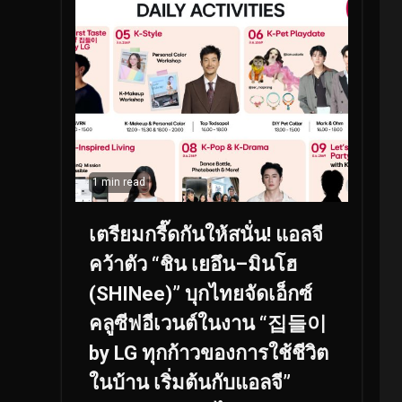
1 min read
เตรียมกรี๊ดกันให้สนั่น! แอลจี
คว้าตัว “ชิน เยอึน–มินโฮ
(SHINee)” บุกไทยจัดเอ็กซ์
คลูซีฟอีเวนต์ในงาน “집들이
by LG ทุกก้าวของการใช้ชีวิต
ในบ้าน เริ่มต้นกับแอลจี”