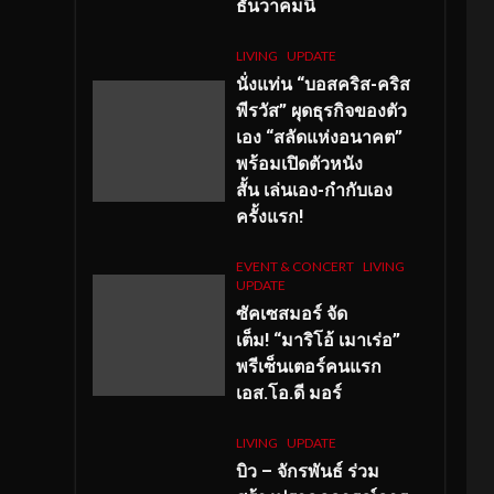
ธันวาคมนี้
LIVING
UPDATE
นั่งแท่น “บอสคริส-คริส
พีรวัส” ผุดธุรกิจของตัว
เอง “สลัดแห่งอนาคต”
พร้อมเปิดตัวหนัง
สั้น เล่นเอง-กำกับเอง
ครั้งแรก!
EVENT & CONCERT
LIVING
UPDATE
ซัคเซสมอร์ จัด
เต็ม
!
“มาริโอ้ เมาเร่อ”
พรีเซ็นเตอร์คนแรก
เอส
.โอ.ดี มอร์
LIVING
UPDATE
บิว – จักรพันธ์ ร่วม