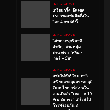
LIVING
UPDATE
เตรียมกรี๊ด! อีแจอุค
ประกาศแฟนมีตติ้งใน
ไทย 4 กพ 66 นี้
LIVING
UPDATE
ไม่พลาดทุกวินาที
สำคัญ
! สามหนุ่ม
บ้าน vivo ‘หยิ่น –
วอร์ – มีน’
LIVING
UPDATE
แซ่บไม่พัก! ใหม่-ดาวิ
เตรียมอวดลุคสวยทะลุมิ
ติแบบไฮเปอร์สเปซใน
งานเปิดตัว “realme 10
Pro Series” เตรียมไป
ว้าวพร้อมกัน 8