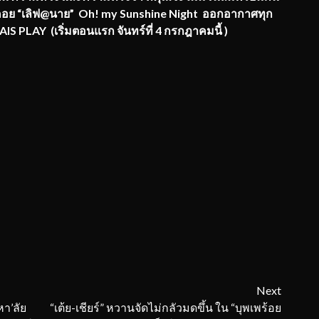
อคอย “เลิฟ@นาย” Oh! my Sunshine Night ออกอากาศทุก
AIS PLAY (เริ่มตอนแรก จันทร์ที่ 4 กรกฎาคมนี้ )
Next
หา’ลัย
“เต้ย-เชียร์” หวานจัดไม่กลัวมดขึ้น ใน “บุพเพร้อย