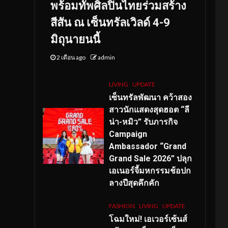
พร้อมทัพศิลปินไทยร่วมสร้าง
สีสัน ณ เซ็นทรัลเวิลด์ 4-9
มิถุนายนนี้
2 เดือน ago
admin
LIVING
UPDATE
เซ็นทรัลพัฒนา คว้าสอง
สาวนักแสดงสุดฮอต “ลี
น่า-หมิว” รับภารกิจ
Campaign
Ambassador “Grand
Grand Sale 2026” ปลุก
เอเนอร์จี้มหกรรมช้อปก
ลางปีสุดคึกคัก
FASHION
LIVING
UPDATE
โฉมใหม่
! เอเวอร์เซ้นส์