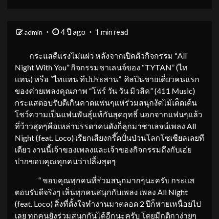
4 ปี ago
admin
1 min read
กระแสดีแรงไม่แผ่ว หลังจากเปิดตัวกิจกรรม “All
Night With You” กิจกรรมชาเลนจ์ของ “TYTAN” (ไท
แทน) หรือ “ไทแทน ทีปประสาน” ศิลปินชายเดี่ยวคนแรก
ของค่ายเพลงคุณภาพ “โฟร์ วัน วัน มิวสิค” (411 Music)
กระแสตอบรับดีเกินคาดแฟนๆแห่ร่วมสนุกงัดไม้เด็ดเต้น
โชว์ความเป็นแฟนพันธุ์แท้กันสุดฤทธิ์ นอกจากแฟนๆแล้ว
ที่ว้าวสุดๆคือเหล่าบรรดาคนดังก็ลุกมาชาเลจน์เพลง All
Night (feat. Loco) เรียกเสียงกรี๊ดปั่นป่วนโลกโซเชียลเลยที
เดียว งานนี้เจ้าของเพลงและเจ้าของกิจกรรมถึงกับเอ่ย
ปากขอบคุณทุกคนว่าปลื้มสุดๆ
“ ขอบคุณทุกคนที่ร่วมสนุกมากๆนะครับ กระแส
ตอบรับดีจริงๆ เห็นทุกคนสนุกกับเพลง เพลง All Night
(feat. Loco) สิ่งที่ตั้งใจทำงานมาตลอด 2 ปีก็หายเหนื่อยไป
เลย ทุกคนยังร่วมสนุกกันได้อีกนะครับ โดยมีกติกาง่ายๆ