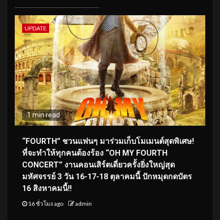
UPDATE
1 min read
“FOURTH” ชวนแฟนๆ มาร่วมเก็บโมเมนต์สุดพิเศษ!
ที่จะทำให้ทุกคนต้องร้อง “OH MY FOURTH
CONCERT” งานคอนเสิร์ตเดี่ยวครั้งยิ่งใหญ่สุด
มหัศจรรย์ 3 วัน 16-17-18 ตุลาคมนี้ ปักหมุดกดบัตร
16 สิงหาคมนี้!!
16 ชั่วโมง ago
admin