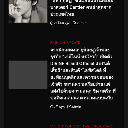
“พีพี กฤษฏ์” ขึ้นแท่นแบรนด์แอม
บาสเดอร์ Cartier คนล่าสุดจาก
ประเทศไทย
2 เดือน ago
admin
FASHION
UPDATE
จากนักแสดงอายุน้อยสู่เจ้าของ
ธุรกิจ “เจมีไนน์ นรวิชญ์” เปิดตัว
DIVINE Brand Official แบรนด์
เสื้อผ้าและสินค้าไลฟ์สไตล์ ที่
สะท้อนบุคลิกและความชอบของ
เจ้าตัว ผสานความเรียบง่าย แต่
แฝงไปด้วยความสนุก ชิค สตรีท ที่
ขอติดแกลมและเท่ตามแบบฉบับ
2 ปี ago
admin
EVENT & CONCERT
FASHION
UPDATE