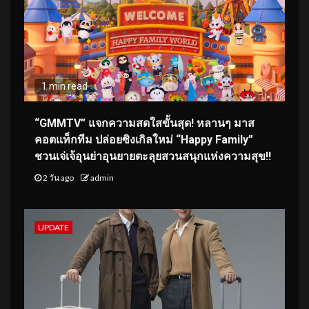
1 min read
“GMMTV” แจกความสดใสขั้นสุด! หลานๆ มาส
คอตแท็กทีม ปล่อยซิงเกิลใหม่ “Happy Family”
ชวนเจ่เจ้อุนย่าอุนยายตะลุยสวนสนุกแห่งความสุข!!
2 วัน ago
admin
UPDATE