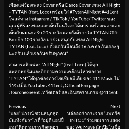
เพียงแค่ร้องเพลง Cover หรือ Dance Cover เพลง All Night
– TYTAN (feat. Loco) พร้อมใส่ #TytanAllNight #411ent
โพสต์ทาง Instagram / TikTok / YouTube/ Twitter ของ
คุณ ผู้ที่ร้องเพลงและเต้นโดนใจจะได้มาร่วมร้องเพลงและ
เต้นกับผมนะครับ 20 รางวัล และยังมีรางวัล TYTAN Gift
Box อีก 100 รางวัล มาร่วมสนุกกับเพลง All Night –
TYTAN (feat. Loco) ตั้งแต่วันนี้จนถึง 16 ก.ค 65 กันเยอะๆ
นะครับ แล้วเจอกันครับทุกคน”
สามารถฟังเพลง “All Night” (feat. Loco) ได้ทุก
แพลตฟอร์มและติดตามความเคลื่อนไหวของวง
“TYTAN” ได้ทุกช่องทางโซเชียลมีเดีย ของ 411 Music ไม่
ว่าจะเป็น YouTube : 411ent , Official Fan page
: fouroneoneent , ทวิตเตอร์ และอินสตราแกรม @411ent
Continue
Previous
Next
“บอย” ปกรณ์ ชวนสนุกสุด
หล่อออร่ากระจาย “แพทริค
Reading
บันเทิงกับวาไรตี้ “อยู่ดี แฮปปี้
INTO1” ร่วมชมการแสดง
เกม” ติดตามภารกิจสุดฮา
ของ Wu Muye นักเปียโนชื่อ