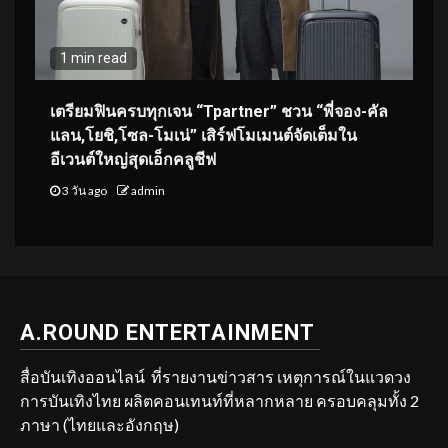
1 min read
เตรียมฟินครบทุกเจน “Tpartner” ชวน “พี่จอง-คัล
แลน,โยชิ,โซล-โมเน่” เสิร์ฟโมเมนต์จัดเต็มใน
อีเวนต์ใหญ่สุดเอ็กคลูชีฟ
3 วัน ago
admin
A.ROUND ENTERTAINMENT
สื่อบันเทิงออนไลน์ ที่รายงานข่าวสาร เหตุการณ์ในแวดวง
การบันเทิงไทย ผลิตคอนเทนท์ที่หลากหลาย ครอบคลุมทั้ง 2
ภาษา (ไทยและอังกฤษ)