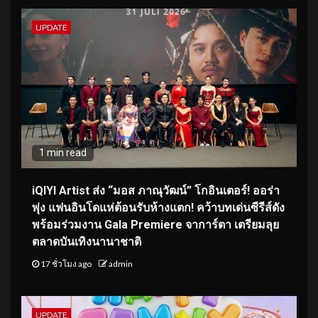
UPDATE
1 min read
iQIYI Artist ส่ง “มอส ภาณุวัฒน์” โกอินเตอร์! ออร่า
พุ่ง แฟนอินโดแห่ต้อนรับห้างแตก! คว้าบทเด่นซีรีส์ดัง
พร้อมร่วมงาน Gala Premiere จาการ์ตา เตรียมลุย
ตลาดบันเทิงนานาชาติ
17 ชั่วโมง ago
admin
UPDATE