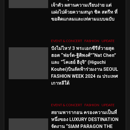
เจ้าตัว ผสานความเรียบง่าย แต่
แฝงไปด้วยความสนุก ชิค สตรีท ที่
ขอติดแกลมและเท่ตามแบบฉบับ
EVENT & CONCERT
FASHION
UPDATE
ปังไม่ไหว! 3 พระเอกซีรีส์วายสุด
ฮอต “ฟอร์ด-ฐิติพงศ์”“Nat Chen”
และ “โคเฮย์ ฮิงุจิ” (Higuchi
Kouhei)บินลัดฟ้าร่วมงาน SEOUL
FASHION WEEK 2024 ณ ประเทศ
เกาหลีใต้
EVENT & CONCERT
FASHION
UPDATE
สยามพารากอน ครองความเป็นที่
หนึ่งของ LUXURY DESTINATION
จัดงาน “SIAM PARAGON THE