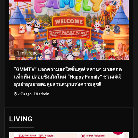
1 min read
“GMMTV” แจกความสดใสขั้นสุด! หลานๆ มาสคอต
แท็กทีม ปล่อยซิงเกิลใหม่ “Happy Family” ชวนเจ่เจ้
อุนย่าอุนยายตะลุยสวนสนุกแห่งความสุข!!
2 วัน ago
admin
LIVING