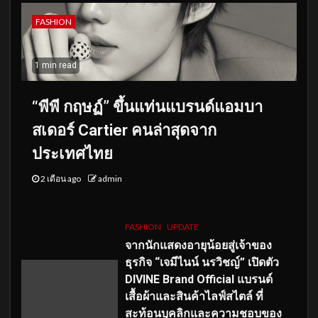
FASHION
1 min read
“พีพี กฤษฏ์” ขึ้นแท่นแบรนด์แอมบา
สเดอร์ Cartier คนล่าสุดจาก
ประเทศไทย
2 เดือน ago
admin
FASHION
UPDATE
จากนักแสดงอายุน้อยสู่เจ้าของ
ธุรกิจ “เจมีไนน์ นรวิชญ์” เปิดตัว
DIVINE Brand Official แบรนด์
เสื้อผ้าและสินค้าไลฟ์สไตล์ ที่
สะท้อนบุคลิกและความชอบของ