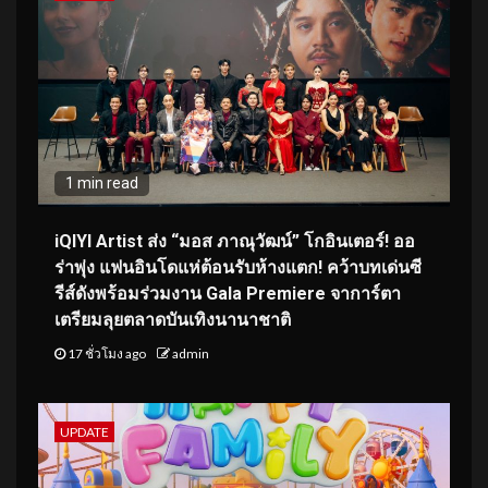
1 min read
iQIYI Artist ส่ง “มอส ภาณุวัฒน์” โกอินเตอร์! ออ
ร่าพุ่ง แฟนอินโดแห่ต้อนรับห้างแตก! คว้าบทเด่นซี
รีส์ดังพร้อมร่วมงาน Gala Premiere จาการ์ตา
เตรียมลุยตลาดบันเทิงนานาชาติ
17 ชั่วโมง ago
admin
UPDATE