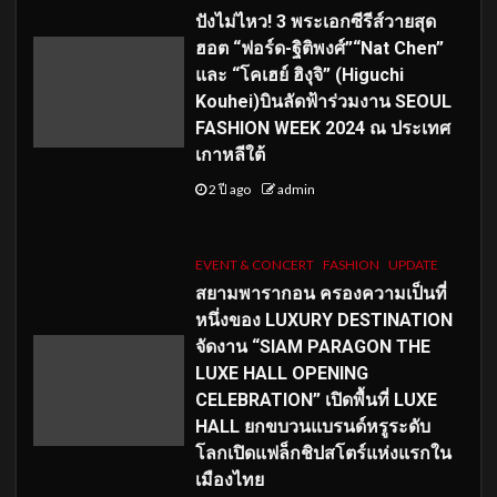
ปังไม่ไหว! 3 พระเอกซีรีส์วายสุด
ฮอต “ฟอร์ด-ฐิติพงศ์”“Nat Chen”
และ “โคเฮย์ ฮิงุจิ” (Higuchi
Kouhei)บินลัดฟ้าร่วมงาน SEOUL
FASHION WEEK 2024 ณ ประเทศ
เกาหลีใต้
2 ปี ago
admin
EVENT & CONCERT
FASHION
UPDATE
สยามพารากอน ครองความเป็นที่
หนึ่งของ LUXURY DESTINATION
จัดงาน “SIAM PARAGON THE
LUXE HALL OPENING
CELEBRATION” เปิดพื้นที่ LUXE
HALL ยกขบวนแบรนด์หรูระดับ
โลกเปิดแฟล็กชิปสโตร์แห่งแรกใน
เมืองไทย