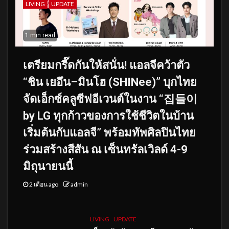
LIVING
UPDATE
1 min read
เตรียมกรี๊ดกันให้สนั่น! แอลจีคว้าตัว
“ชิน เยอึน–มินโฮ (SHINee)” บุกไทย
จัดเอ็กซ์คลูซีฟอีเวนต์ในงาน “집들이
by LG ทุกก้าวของการใช้ชีวิตในบ้าน
เริ่มต้นกับแอลจี” พร้อมทัพศิลปินไทย
ร่วมสร้างสีสัน ณ เซ็นทรัลเวิลด์ 4-9
มิถุนายนนี้
2 เดือน ago
admin
LIVING
UPDATE