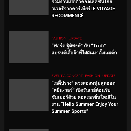
ร่วมงานเปิดตัวคอลเลคชั่นไฮจิ
วเวลรีจากคาร์เทียร์LE VOYAGE
RECOMMENCÉ
FASHION
UPDATE
“ฟอร์ด ฐิติพงษ์” กับ “Trofi”
แบรนด์เสื้อผ้าที่ใฝ่ฝันมาตั้งแต่เด็ก
EVENT & CONCERT
FASHION
UPDATE
“เลดี้ปราง” ควงสองหนุ่มสุดฮอต
“หยิ่น-วอร์” เปิดรันเวย์ต้อนรับ
ซัมเมอร์ด้วย คอลเลกชั่นใหม่!ใน
งาน “Hello Summer Enjoy Your
Summer Sports”