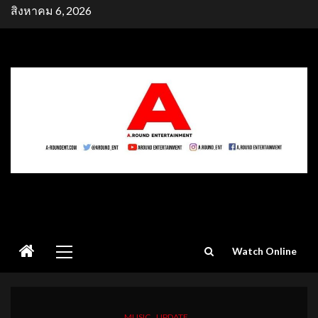
Skip
สิงหาคม 6, 2026
to
content
Primary
Watch Online
Menu
MUSIC
UPDATE