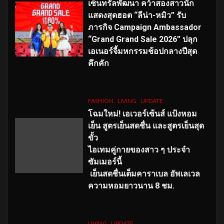
เซ็นทรัลพัฒนา คว้าสองสาวนัก
แสดงสุดฮอต “ลีน่า-หมิว” รับ
ภารกิจ Campaign Ambassador
“Grand Grand Sale 2026” ปลุก
เอเนอร์จี้มหกรรมช้อปกลางปีสุด
คึกคัก
FASHION
LIVING
UPDATE
โฉมใหม่
! เอเวอร์เซ้นส์ แป้งหอม
เย็น สูตรเย็นสดชื่น และสูตรเย็นสุด
ขั้ว
ไอเทมคู่กายของสาว ๆ ประจำ
ซัมเมอร์นี้
เย็นสดชื่นเต็มคาราเบล อัพเลเวล
ความหอมยาวนาน
8
ชม.
LIVING
UPDATE