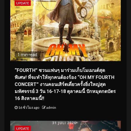
UPDATE
1 min read
“FOURTH” ชวนแฟนๆ มาร่วมเก็บโมเมนต์สุด
พิเศษ! ที่จะทำให้ทุกคนต้องร้อง “OH MY FOURTH
CONCERT” งานคอนเสิร์ตเดี่ยวครั้งยิ่งใหญ่สุด
มหัศจรรย์ 3 วัน 16-17-18 ตุลาคมนี้ ปักหมุดกดบัตร
16 สิงหาคมนี้!!
16 ชั่วโมง ago
admin
UPDATE