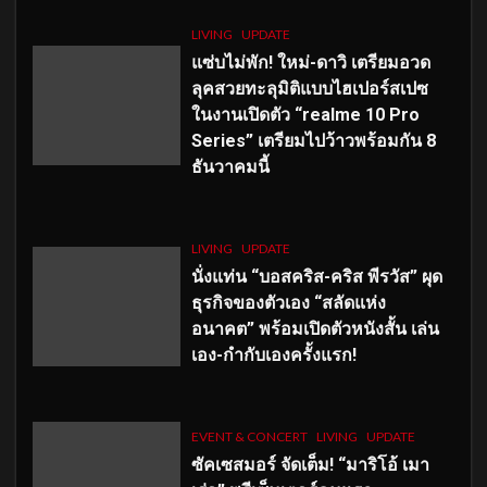
LIVING
UPDATE
แซ่บไม่พัก! ใหม่-ดาวิ เตรียมอวด
ลุคสวยทะลุมิติแบบไฮเปอร์สเปซ
ในงานเปิดตัว “realme 10 Pro
Series” เตรียมไปว้าวพร้อมกัน 8
ธันวาคมนี้
LIVING
UPDATE
นั่งแท่น “บอสคริส-คริส พีรวัส” ผุด
ธุรกิจของตัวเอง “สลัดแห่ง
อนาคต” พร้อมเปิดตัวหนังสั้น เล่น
เอง-กำกับเองครั้งแรก!
EVENT & CONCERT
LIVING
UPDATE
ซัคเซสมอร์ จัดเต็ม
!
“มาริโอ้ เมา