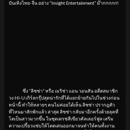
บันเทิงไทย-จีน อย่าง “Insight Entertainment” ม๊ากกกกก!
ซึ่ง “ลิซซ่า” หรือ เมริซ่า แอน วอนสัน อดีตสมาชิก
วง Hi-U เกิร์ลกรุ๊ปสุดน่ารักที่ได้แยกย้ายกันไปในช่วงก่อน
หน้านี้ ทำให้หลายๆ คนไม่ค่อยได้เห็น ลิซซ่า ปรากฎตัว
ที่ไหนมาสักพักแล้ว ล่าสุด ลิซซ่า กลับมาอีกครั้งด้วยลุคที่
โตเป็นสาวมากขึ้น ในชุดเดรชสีเขียวคัลเลอร์ฟูล เสริม
ความเปรี้ยวแซ่บให้โดดเด่นออกมาจนทำให้คนทั้งงาน