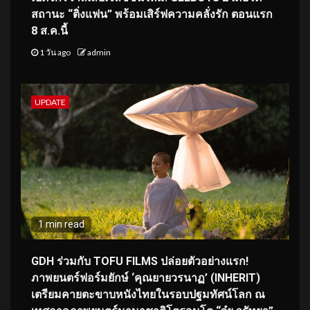
สถานะ “ติ่งแฟน” พร้อมเสิร์ฟความคลั่งรัก ตอนแรก
8 ส.ค.นี้
1 วัน ago
admin
UPDATE
1 min read
GDH ร่วมกับ TOFU FILMS ปล่อยตัวอย่างแรก!
ภาพยนตร์ฟอร์มยักษ์ ‘คุณยายวรนาฏ’ (INHERIT)
เตรียมคายตะขาบหนังไทยในรอบปฐมทัศน์โลก ณ