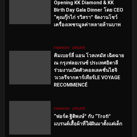
Opening KK Diamond & KK
Birth Day Gala Dinner โดย CEO
“คุณกุ๊กไก่ รวิสรา” จัดงานโชว์
เครื่องเพชรมูลค่าหลายล้านบาท
FASHION
UPDATE
คิมเบอร์ลี่ แอน โวลเทมัส เฉิดฉาย
ณ กรุงฟลอเรนซ์ ประเทศอิตาลี
ร่วมงานเปิดตัวคอลเลคชั่นไฮจิ
วเวลรีจากคาร์เทียร์LE VOYAGE
RECOMMENCÉ
FASHION
UPDATE
“ฟอร์ด ฐิติพงษ์” กับ “Trofi”
แบรนด์เสื้อผ้าที่ใฝ่ฝันมาตั้งแต่เด็ก