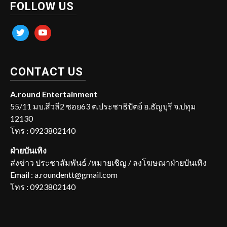
FOLLOW US
twitter
youtube
CONTACT US
A.round Entertainment
55/11 มบ.สีวลี2 ซอย63 ต.ประชาธิปัตย์ อ.ธัญบุรี จ.ปทุม
12130
โทร : 0923802140
ฝ่ายบันเทิง
ส่งข่าว ประชาสัมพันธ์ /หมายเชิญ / ลงโฆษณาฝ่ายบันเทิง
Email : a.roundentt@gmail.com
โทร : 0923802140