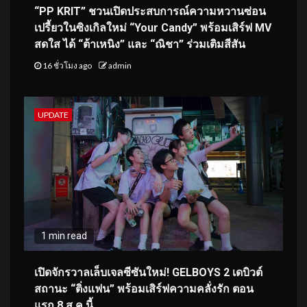
“PP KRIT” ชวนเปิดประสบการณ์ความหวานซ่อน
เปรี้ยวในซิงเกิลใหม่ “Your Candy” พร้อมเสิร์ฟ MV
สดใส ได้ “ต้าเหนิง” และ “ณิชา” ร่วมเติมสีสัน
16 ชั่วโมง ago
admin
UPDATE
1 min read
เปิดจักรวาลเล็บเจลซีซันใหม่! GELBOYS 2 เดบิวต์
สถานะ “ติ่งแฟน” พร้อมเสิร์ฟความคลั่งรัก ตอน
แรก 8 ส.ค.นี้