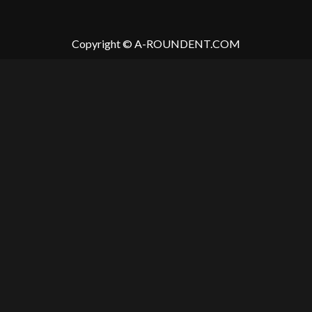
Copyright © A-ROUNDENT.COM