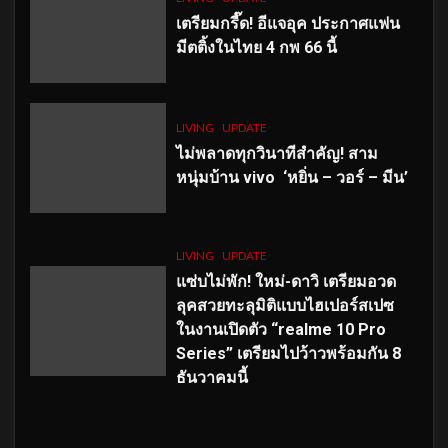
เตรียมกรี๊ด! อีแจอุค ประกาศแฟน
มีตติ้งในไทย 4 กพ 66 นี้
LIVING
UPDATE
ไม่พลาดทุกวินาทีสำคัญ
! สาม
หนุ่มบ้าน vivo ‘หยิ่น – วอร์ – มีน’
LIVING
UPDATE
แซ่บไม่พัก! ใหม่-ดาวิ เตรียมอวด
ลุคสวยทะลุมิติแบบไฮเปอร์สเปซ
ในงานเปิดตัว “realme 10 Pro
Series” เตรียมไปว้าวพร้อมกัน 8
ธันวาคมนี้