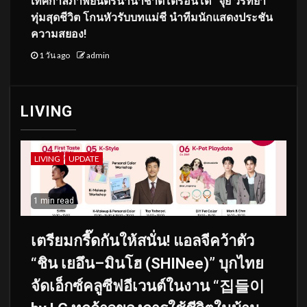
เทศกาลภาพยนตร์นานาชาติโตรอนโต “จุ๋ย วรัทยา”
ทุ่มสุดชีวิต โกนหัวรับบทแม่ชี นำทีมนักแสดงประชัน
ความสยอง!
1 วัน ago
admin
LIVING
LIVING
UPDATE
1 min read
เตรียมกรี๊ดกันให้สนั่น! แอลจีคว้าตัว
“ชิน เยอึน–มินโฮ (SHINee)” บุกไทย
จัดเอ็กซ์คลูซีฟอีเวนต์ในงาน “집들이