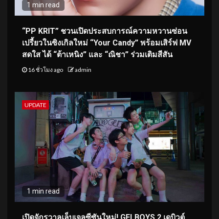
1 min read
“PP KRIT” ชวนเปิดประสบการณ์ความหวานซ่อน
เปรี้ยวในซิงเกิลใหม่ “Your Candy” พร้อมเสิร์ฟ MV
สดใส ได้ “ต้าเหนิง” และ “ณิชา” ร่วมเติมสีสัน
16 ชั่วโมง ago
admin
UPDATE
1 min read
เปิดจักรวาลเล็บเจลซีซันใหม่! GELBOYS 2 เดบิวต์