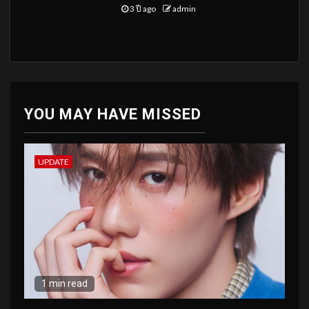
3 ปี ago
admin
YOU MAY HAVE MISSED
UPDATE
1 min read