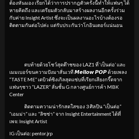
ต้องหันมอง เรียกได้ว่าการปรากฎตัวครั้งนี้ทำให้แฟนๆ ได้
หายคิดถึง และเตรียมตัวกลับมาสร้างผลงานอีกครั้งร่วม
กับค่าย Insight Artist ซึ่งจะเป็นผลงานอะไรบ้างต้องรอ
ติดตามกันต่อไปค่ะ แต่รับประกันว่าโกอินเตอร์แน่นอน
ตบท้ายด้วยโชว์สุดต๊าชของ LAZ1 ที่ ‘เป็นต่อ’ และ
เมมเบอร์ขนความปังมาสั่นเวที 𝙈𝙚𝙡𝙡𝙤𝙬 𝙋𝙊𝙋 ด้วยเพลง
“TASTE ME” เดบิวต์ซิงเกิลสุดแซ่บที่เรียกเสียงกรี๊ดจาก
แฟนๆชาว “LAZER” ลั่นชั้น G กลางศูนย์การค้า MBK
Center
ติดตามความน่ารักสดใสของ 3 ศิลปิน “เป็นต่อ”
“เอมม่า” และ “ลิซซ่า” จาก Insight Entertainment ได้ที่
เพจ: Insight Artist
IG เป็นต่อ: pentor.jrp