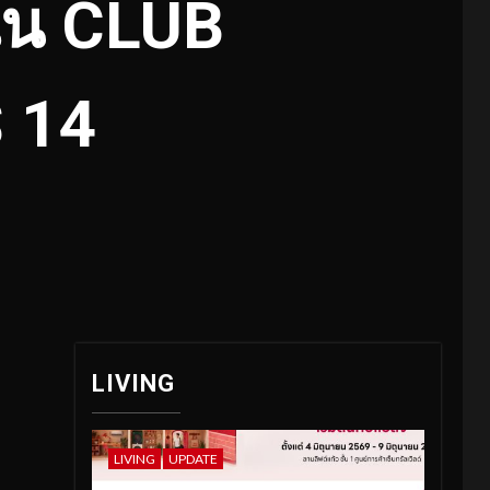
์ใน CLUB
 14
LIVING
LIVING
UPDATE