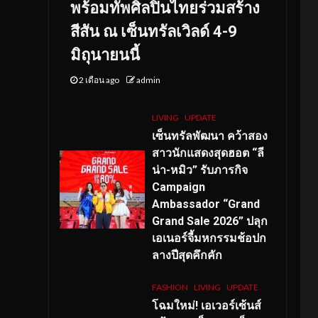
พร้อมทัพศิลปินไทยร่วมสร้าง
สีสัน ณ เซ็นทรัลเวิลด์ 4-9
มิถุนายนนี้
2 เดือน ago
admin
LIVING
UPDATE
เซ็นทรัลพัฒนา คว้าสอง
สาวนักแสดงสุดฮอต “ลี
น่า-หมิว” รับภารกิจ
Campaign
Ambassador “Grand
Grand Sale 2026” ปลุก
เอเนอร์จี้มหกรรมช้อปก
ลางปีสุดคึกคัก
FASHION
LIVING
UPDATE
โฉมใหม่
! เอเวอร์เซ้นส์