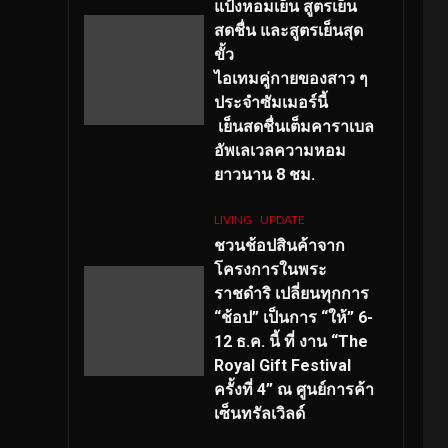
แป้งหอมเย็น สูตรเย็น
สดชื่น และสูตรเย็นสุด
ขั้ว
ไอเทมคู่กายของสาว ๆ
ประจำซัมเมอร์นี้
เย็นสดชื่นเต็มคาราเบล
อัพเลเวลความหอม
ยาวนาน
8
ชม.
LIVING
UPDATE
ชวนช้อปสินค้าจาก
โครงการในพระ
ราชดำริ เปลี่ยนทุกการ
“ช้อป” เป็นการ “ให้” 6-
12 ธ.ค. นี้ ที่ งาน “The
Royal Gift Festival
ครั้งที่ 4” ณ ศูนย์การค้า
เซ็นทรัลเวิลด์