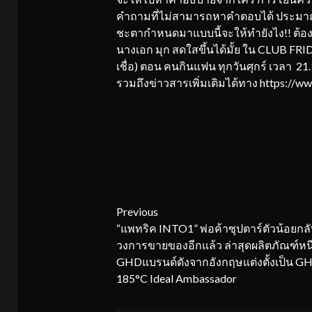
คำถามที่ไม่สามารถหาคำตอบได้ ประมาณว่า
ชะตากำหนดมาแบบนี้จะให้ทำยังไง!! ต้อง
นางเอก มุก สดใสขึ้นได้มั้ย ใน CLUB F
เชื่อ) ตอน คนกินแฟน ทุกวันศุกร์ เวลา 
รวมถึงข่าวสารเพิ่มเติมได้ทาง https://
Continue
Previous
“แพทริค INTO1” พ่อค้าซุปตาร์ตัวน้อยกล
Reading
วงการขายของอีกแล้ว ล่าสุดผลิตภัณฑ์ห
GHDแบรนด์ดังจากอังกฤษแต่งตั้งเป็น G
185°C Ideal Ambassador