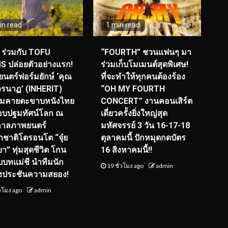
in read
1 min read
ร่วมกับ TOFU
“FOURTH” ชวนแฟนๆ มา
S ปล่อยตัวอย่างแรก!
ร่วมเก็บโมเมนต์สุดพิเศษ!
นตร์ฟอร์มยักษ์ ‘คุณ
ที่จะทำให้ทุกคนต้องร้อง
รนาฏ’ (INHERIT)
“OH MY FOURTH
ียมคายตะขาบหนังไทย
CONCERT” งานคอนเสิร์ต
อบปฐมทัศน์โลก ณ
เดี่ยวครั้งยิ่งใหญ่สุด
กาลภาพยนตร์
มหัศจรรย์ 3 วัน 16-17-18
ชาติโตรอนโต “จุ๋ย
ตุลาคมนี้ ปักหมุดกดบัตร
า” ทุ่มสุดชีวิต โกน
16 สิงหาคมนี้!!
ับบทแม่ชี นำทีมนัก
19 ชั่วโมง ago
admin
งประชันความสยอง!
่วโมง ago
admin