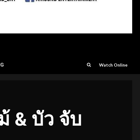
NG
Watch Online
้ & บัว จับ