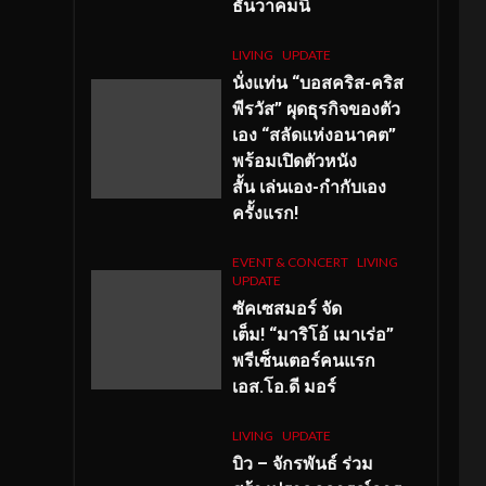
ธันวาคมนี้
LIVING
UPDATE
นั่งแท่น “บอสคริส-คริส
พีรวัส” ผุดธุรกิจของตัว
เอง “สลัดแห่งอนาคต”
พร้อมเปิดตัวหนัง
สั้น เล่นเอง-กำกับเอง
ครั้งแรก!
EVENT & CONCERT
LIVING
UPDATE
ซัคเซสมอร์ จัด
เต็ม
!
“มาริโอ้ เมาเร่อ”
พรีเซ็นเตอร์คนแรก
เอส
.โอ.ดี มอร์
LIVING
UPDATE
บิว – จักรพันธ์ ร่วม