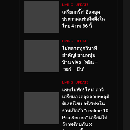
LIVING
UPDATE
เตรียมกรี๊ด! อีแจอุค
ประกาศแฟนมีตติ้งใน
ไทย 4 กพ 66 นี้
LIVING
UPDATE
ไม่พลาดทุกวินาที
สำคัญ
! สามหนุ่ม
บ้าน vivo ‘หยิ่น –
วอร์ – มีน’
LIVING
UPDATE
แซ่บไม่พัก! ใหม่-ดาวิ
เตรียมอวดลุคสวยทะลุมิ
ติแบบไฮเปอร์สเปซใน
งานเปิดตัว “realme 10
Pro Series” เตรียมไป
ว้าวพร้อมกัน 8