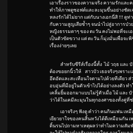
เอาเรื่องราวของความจริง ความรักและค
ทำให้ภาพดูซอฟต์และละมุนขึ้นอย่างชัด
หลงรักได้ไม่ยาก แต่กับนางเอกนี่สิ !!! ดู
กับความสูญเสียซ้ำๆ จนนำไปสู่อาการป่วย
หญิงธรรมดาๆ ของ ตะวัน คงไม่พอที่จะเอาช
เป็นตัวขัดขวาง แต่ ตะวัน ก็มุ่งมั่นเพื่อจะ
เรื่องง่ายๆเลย
สำหรับซีรีส์เรื่องนี้ทั้ง ไม้ วฤธ และ 
ต้องขอยกนิ้วให้ สาวบัว เธอจริงๆเพราะเล่
อึดอัดและสะเทือนใจตามไปด้วยทีเดียว ส่วน
อบอุ่นที่มีอยู่ในตัวเข้าไปได้อย่างลงตัว ทำใ
เคลิ้มยิ้มออกมาแบบไม่รู้ตัวเมื่อ ไม้ และ 
ว่าได้ในเคมีละมุนในทุกองศาของทั้งคู่ที่ช
เอาจริงๆ ฟังดู คำว่า คนกินแฟน เหมือนจ
เยียวยาใจของคนสิ้นหวังได้ดีเหมือนกัน
ดิ้นรนไปถามหาเหตุผลว่าทำไมความสัมพัน
จะให้ไปหาคำอธิบายจากใคร การโยนความผิด