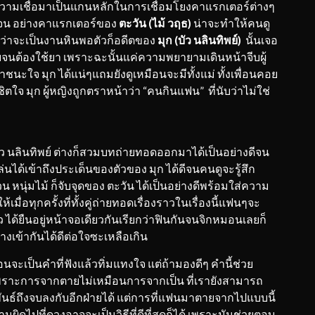
วามเชื่อมาเป็นแกนหลักในการเชื่อมโยงคาแรกเตอร์ต่างๆ
เจน อย่างคาแรกเตอร์ของ
ตะวัน (ไม้ วฤธ)
น่าจะทำให้คนดู
ท่าว่าจะเป็นงานหินพอตัวก็อดีตของ
มุก (บัว นลินทิพย์)
นั้นเจอ
จนต้องใช้ยา เพราะฉะนั้นแค่ความพยายามเดินหน้าจีบผู้
นะใจ มุก ได้แน่ๆแถมยังดูเหมือนจะมีทั้งแม่ ทั้งเพื่อนคอย
พิชิตใจ มุก ผู้หญิงถูกตราหน้าว่า “คนกินแฟน” ที่นับว่าไม่ใช่
บัว นลินทิพย์ ต่างก็สวมบทถ่ายทอดออกมาได้เป็นอย่างดีจน
นได้เข้าถึงประเด็นของตัวของ มุก ได้ดีจนคนดูจะรู้สึก
 หนุ่มไม้ ก็จับจุดของ ตะวัน ได้เป็นอย่างดีพร้อมใส่ความ
ห้เมื่อทุกครั้งที่ทั้งคู่ถ่ายทอดเรื่องราวในเรื่องนี้แฟนๆจะ
บัว ได้ยืนอยู่หน้าจอเดียวกันเรียกว่าฟินกันจนจิกหมอนเลยก็
่างเข้ากันได้ดีต่อใจซะเหลือเกิน
ะเป็นคำที่ฟังแล้วทิ่มแทงใจ แต่ถ้ามองดีๆ คำนี้ช่วย
 เพราะการจากตายไม่เหมือนการจากเป็น ที่เรายังสามารถ
ธ์ถึงจบลงกับอีกฝ่ายได้ แต่การที่แฟนมาตายจากไปแบบนี้
ไปที่ดวงอาจจะเป็นวิธีที่ดีที่สุดก็ได้ เพราะมันช่วยตอบ