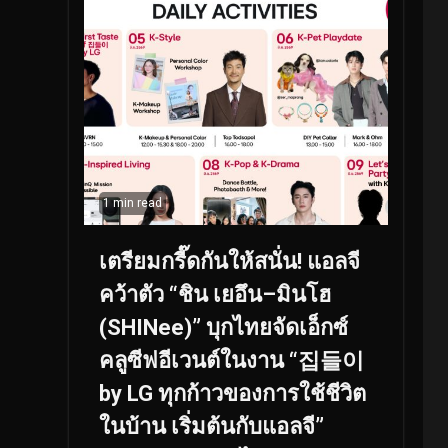
1 min read
เตรียมกรี๊ดกันให้สนั่น! แอลจี
คว้าตัว “ชิน เยอึน–มินโฮ
(SHINee)” บุกไทยจัดเอ็กซ์
คลูซีฟอีเวนต์ในงาน “집들이
by LG ทุกก้าวของการใช้ชีวิต
ในบ้าน เริ่มต้นกับแอลจี”