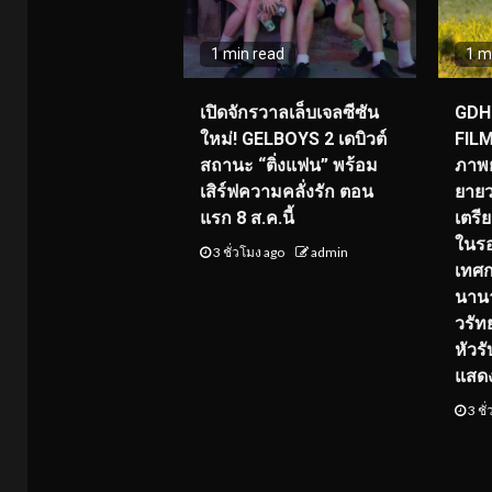
1 min read
1 m
เปิดจักรวาลเล็บเจลซีซัน
GDH 
ใหม่! GELBOYS 2 เดบิวต์
FILM
สถานะ “ติ่งแฟน” พร้อม
ภาพย
เสิร์ฟความคลั่งรัก ตอน
ยายว
แรก 8 ส.ค.นี้
เตร
ในร
3 ชั่วโมง ago
admin
เทศ
นานา
วรัทย
หัวร
แสด
3 ชั