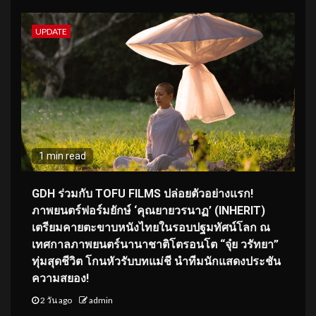
UPDATE
1 min read
GDH ร่วมกับ TOFU FILMS ปล่อยตัวอย่างแรก!
ภาพยนตร์ฟอร์มยักษ์ ‘คุณยายวรนาฏ’ (INHERIT)
เตรียมคายตะขาบหนังไทยในรอบปฐมทัศน์โลก ณ
เทศกาลภาพยนตร์นานาชาติโตรอนโต “จุ๋ย วรัทยา”
ทุ่มสุดชีวิต โกนหัวรับบทแม่ชี นำทีมนักแสดงประชัน
ความสยอง!
2 วัน ago
admin