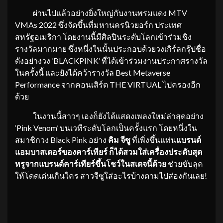
ผ่านไปแล้วอย่างยิ่งใหญ่กับงานพรมแดง MTV
VMAs 2022 ซึ่งจัดขึ้นที่มหานครนิวยอร์ก ประเทศ
สหรัฐอเมริกา โดยงานนี้มีศิลปินระดับโลกเข้าร่วมชิง
รางวัลมากมาย ซึ่งหนึ่งในนั้นประกอบด้วยวงเกิร์ลกรุ๊ปชื่อ
ดังอย่างวง ‘BLACKPINK’ ที่ได้เข้าร่วมงานประกาศรางวัล
ในครั้งนี้ และยังได้คว้ารางวัล Best Metaverse
Performance จากคอนเสิร์ต THE VIRTUAL ไปครองอีก
ด้วย
ในงานนี้สาวๆ เองก็ยังได้แสดงเพลงใหม่ล่าสุดอย่าง
‘Pink Venom’ บนเวทีระดับโลกเป็นครั้งแรก โดยหนึ่งใน
สมาชิกวง Black Pink อย่าง
คิม จีซู
ที่เพิ่งขึ้นแท่น
แบรนด์
แอมบาสเดอร์ของคาร์เทียร์​ ก็ได้สวมใส่เครื่องประดับสุด
หรูจากแบรนด์คาร์เทียร์ขึ้นโชว์ในสเตจนี้ด้วย
ช่วยขับลุค
ให้โดดเด่นเกินใคร สาวจีซูใส่อะไรบ้างตามไปส่องกันเลย!