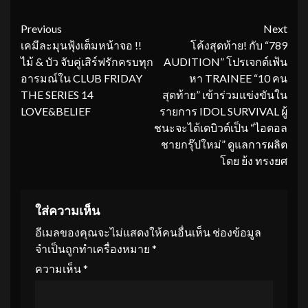
Continue
Previous
Next
เคมีละมุนฟุ้งเต็มหน้าจอ !!
โค้งสุดท้าย! กับ “789
Reading
ไม้ & บัว จับคู่เสิร์ฟรักครบทุก
AUDITION” โปรเจกต์เฟ้น
อารมณ์ใน CLUB FRIDAY
หา TRAINEE “10 คน
THE SERIES 14
สุดท้าย” เข้าร่วมแข่งขันใน
LOVE&BELIEF
รายการ IDOL SURVIVAL ผู้
ชนะจะได้เดบิวต์เป็น “ไอดอล
ชายกรุ๊ปใหม่” ดูแลการผลิต
โดย ย้ง ทรงยศ
ใส่ความเห็น
อีเมลของคุณจะไม่แสดงให้คนอื่นเห็น
ช่องข้อมูล
จำเป็นถูกทำเครื่องหมาย
*
ความเห็น
*