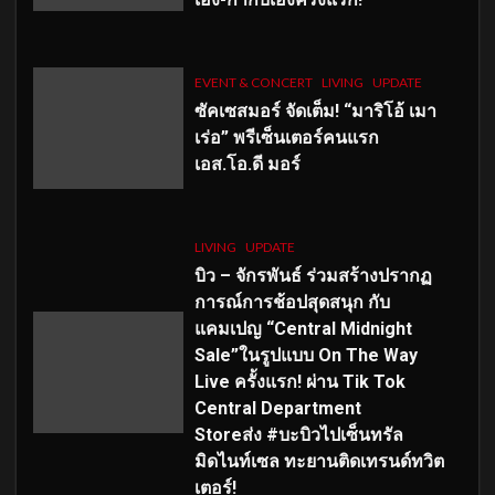
EVENT & CONCERT
LIVING
UPDATE
ซัคเซสมอร์ จัดเต็ม
!
“มาริโอ้ เมา
เร่อ” พรีเซ็นเตอร์คนแรก
เอส
.โอ.ดี มอร์
LIVING
UPDATE
บิว – จักรพันธ์ ร่วมสร้างปรากฏ
การณ์การช้อปสุดสนุก กับ
แคมเปญ “Central Midnight
Sale”ในรูปแบบ On The Way
Live ครั้งแรก! ผ่าน Tik Tok
Central Department
Storeส่ง #บะบิวไปเซ็นทรัล
มิดไนท์เซล ทะยานติดเทรนด์ทวิต
เตอร์!