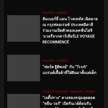
FASHION
UPDATE
คิมเบอร์ลี่ แอน โวลเทมัส เฉิดฉาย
ณ กรุงฟลอเรนซ์ ประเทศอิตาลี
ร่วมงานเปิดตัวคอลเลคชั่นไฮจิ
วเวลรีจากคาร์เทียร์LE VOYAGE
RECOMMENCÉ
FASHION
UPDATE
“ฟอร์ด ฐิติพงษ์” กับ “Trofi”
แบรนด์เสื้อผ้าที่ใฝ่ฝันมาตั้งแต่เด็ก
EVENT & CONCERT
FASHION
UPDATE
“เลดี้ปราง” ควงสองหนุ่มสุดฮอต
“หยิ่น-วอร์” เปิดรันเวย์ต้อนรับ