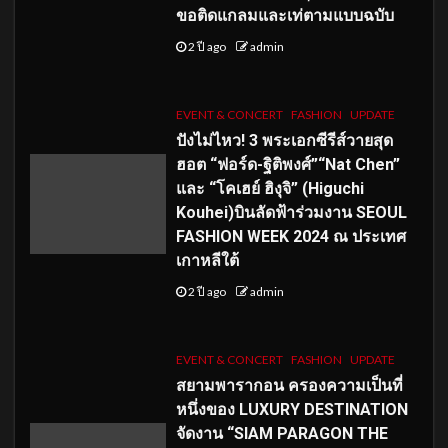
ขอติดแกลมและเท่ตามแบบฉบับ
2 ปี ago
admin
EVENT & CONCERT
FASHION
UPDATE
ปังไม่ไหว! 3 พระเอกซีรีส์วายสุด
ฮอต “ฟอร์ด-ฐิติพงศ์”“Nat Chen”
และ “โคเฮย์ ฮิงุจิ” (Higuchi
Kouhei)บินลัดฟ้าร่วมงาน SEOUL
FASHION WEEK 2024 ณ ประเทศ
เกาหลีใต้
2 ปี ago
admin
EVENT & CONCERT
FASHION
UPDATE
สยามพารากอน ครองความเป็นที่
หนึ่งของ LUXURY DESTINATION
จัดงาน “SIAM PARAGON THE