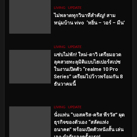
LIVING
UPDATE
ไม่พลาดทุกวินาทีสำคัญ
! สาม
หนุ่มบ้าน vivo ‘หยิ่น – วอร์ – มีน’
LIVING
UPDATE
แซ่บไม่พัก! ใหม่-ดาวิ เตรียมอวด
ลุคสวยทะลุมิติแบบไฮเปอร์สเปซ
ในงานเปิดตัว “realme 10 Pro
Series” เตรียมไปว้าวพร้อมกัน 8
ธันวาคมนี้
LIVING
UPDATE
นั่งแท่น “บอสคริส-คริส พีรวัส” ผุด
ธุรกิจของตัวเอง “สลัดแห่ง
อนาคต” พร้อมเปิดตัวหนังสั้น เล่น
เอง-กำกับเองครั้งแรก!