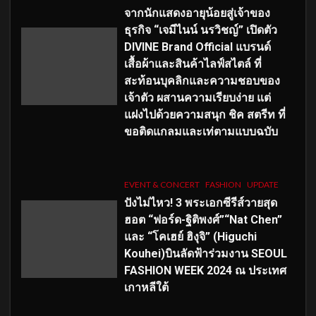
จากนักแสดงอายุน้อยสู่เจ้าของ
ธุรกิจ “เจมีไนน์ นรวิชญ์” เปิดตัว
DIVINE Brand Official แบรนด์
เสื้อผ้าและสินค้าไลฟ์สไตล์ ที่
สะท้อนบุคลิกและความชอบของ
เจ้าตัว ผสานความเรียบง่าย แต่
แฝงไปด้วยความสนุก ชิค สตรีท ที่
ขอติดแกลมและเท่ตามแบบฉบับ
EVENT & CONCERT
FASHION
UPDATE
ปังไม่ไหว! 3 พระเอกซีรีส์วายสุด
ฮอต “ฟอร์ด-ฐิติพงศ์”“Nat Chen”
และ “โคเฮย์ ฮิงุจิ” (Higuchi
Kouhei)บินลัดฟ้าร่วมงาน SEOUL
FASHION WEEK 2024 ณ ประเทศ
เกาหลีใต้