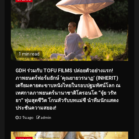
1 min read
GDH ร่วมกับ TOFU FILMS ปล่อยตัวอย่างแรก!
ภาพยนตร์ฟอร์มยักษ์ ‘คุณยายวรนาฏ’ (INHERIT)
เตรียมคายตะขาบหนังไทยในรอบปฐมทัศน์โลก ณ
เทศกาลภาพยนตร์นานาชาติโตรอนโต “จุ๋ย วรัท
ยา” ทุ่มสุดชีวิต โกนหัวรับบทแม่ชี นำทีมนักแสดง
ประชันความสยอง!
2 วัน ago
admin