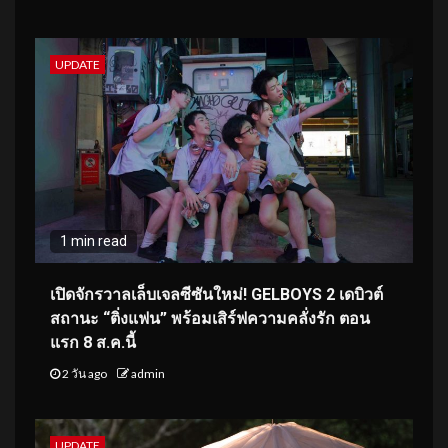
UPDATE
1 min read
เปิดจักรวาลเล็บเจลซีซันใหม่! GELBOYS 2 เดบิวต์
สถานะ “ติ่งแฟน” พร้อมเสิร์ฟความคลั่งรัก ตอน
แรก 8 ส.ค.นี้
2 วัน ago
admin
UPDATE