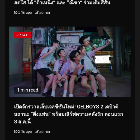
สดใส ได้ “ต้าเหนิง” และ “ณิชา” ร่วมเติมสีสัน
1 วัน ago
admin
UPDATE
1 min read
เปิดจักรวาลเล็บเจลซีซันใหม่! GELBOYS 2 เดบิวต์
สถานะ “ติ่งแฟน” พร้อมเสิร์ฟความคลั่งรัก ตอนแรก
8 ส.ค.นี้
2 วัน ago
admin