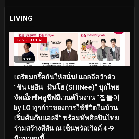
LIVING
LIVING
UPDATE
1 min read
เตรียมกรี๊ดกันให้สนั่น! แอลจีคว้าตัว
“ชิน เยอึน–มินโฮ (SHINee)” บุกไทย
จัดเอ็กซ์คลูซีฟอีเวนต์ในงาน “집들이
by LG ทุกก้าวของการใช้ชีวิตในบ้าน
เริ่มต้นกับแอลจี” พร้อมทัพศิลปินไทย
ร่วมสร้างสีสัน ณ เซ็นทรัลเวิลด์ 4-9
มิถุนายนนี้