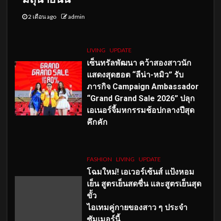
2 เดือน ago
admin
LIVING
UPDATE
เซ็นทรัลพัฒนา คว้าสองสาวนัก
แสดงสุดฮอต “ลีน่า-หมิว” รับ
ภารกิจ Campaign Ambassador
“Grand Grand Sale 2026” ปลุก
เอเนอร์จี้มหกรรมช้อปกลางปีสุด
คึกคัก
FASHION
LIVING
UPDATE
โฉมใหม่
! เอเวอร์เซ้นส์ แป้งหอม
เย็น สูตรเย็นสดชื่น และสูตรเย็นสุด
ขั้ว
ไอเทมคู่กายของสาว ๆ ประจำ
ซัมเมอร์นี้