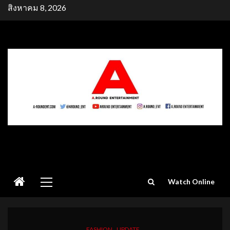
Skip
สิงหาคม 8, 2026
to
content
Primary
Watch Online
Menu
FASHION
UPDATE