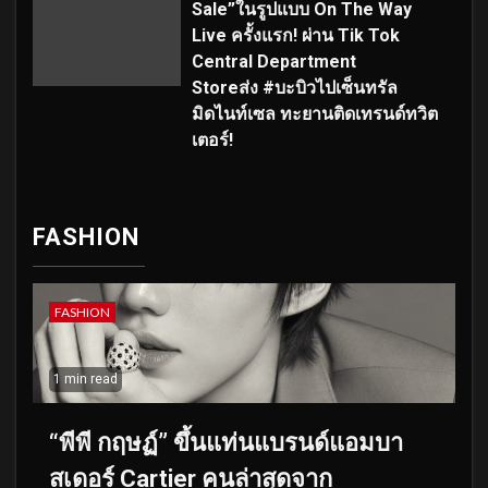
Sale”ในรูปแบบ On The Way
Live ครั้งแรก! ผ่าน Tik Tok
Central Department
Storeส่ง #บะบิวไปเซ็นทรัล
มิดไนท์เซล ทะยานติดเทรนด์ทวิต
เตอร์!
FASHION
FASHION
1 min read
“พีพี กฤษฏ์” ขึ้นแท่นแบรนด์แอมบา
สเดอร์ Cartier คนล่าสุดจาก