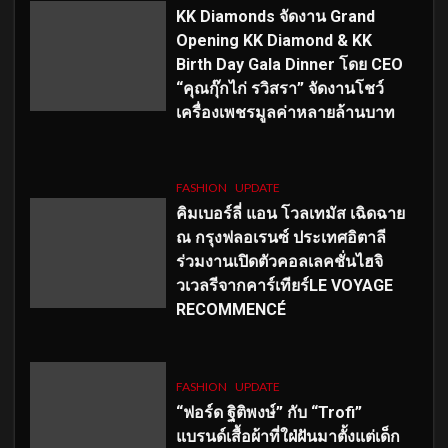
KK Diamonds จัดงาน Grand
Opening KK Diamond & KK
Birth Day Gala Dinner โดย CEO
“คุณกุ๊กไก่ รวิสรา” จัดงานโชว์
เครื่องเพชรมูลค่าหลายล้านบาท
FASHION
UPDATE
คิมเบอร์ลี่ แอน โวลเทมัส เฉิดฉาย
ณ กรุงฟลอเรนซ์ ประเทศอิตาลี
ร่วมงานเปิดตัวคอลเลคชั่นไฮจิ
วเวลรีจากคาร์เทียร์LE VOYAGE
RECOMMENCÉ
FASHION
UPDATE
“ฟอร์ด ฐิติพงษ์” กับ “Trofi”
แบรนด์เสื้อผ้าที่ใฝ่ฝันมาตั้งแต่เด็ก