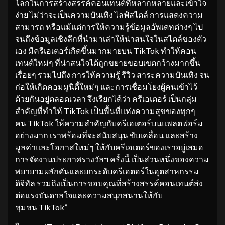
โลกในการสร้างสรรค์คอนเทนต์ที่หลากหลายและเข้าใจ
ง่าย ไม่ว่าจะเป็นความบันเทิง ไลฟ์สไตล์ การแสดงความ
สามารถ หรือแม้แต่การให้ความรู้ข้อมูลอัพเดทต่างๆ ไป
จนถึงข้อมูลเชิงลึกที่นำมาเล่าให้น่าสนใจในสไตล์ของตัว
เอง มีครีเอเตอร์เกิดขึ้นมากมายบน TikTok ทำให้คอน
เทนต์ใหม่ๆ ที่น่าสนใจได้ถูกขยายขอบเขตกว้างมากขึ้น
เรื่อยๆ รวมไปถึง การให้ความรู้ รีวิว สาระความบันเทิง จน
ก่อให้เกิดคอมมูนิตี้ใหม่ๆ และการเชื่อมโยงผู้คนเข้าไว้
ด้วยกันอยู่ตลอดเวลา จึงเรียกได้ว่า ครีเอเตอร์ เป็นกลุ่ม
สำคัญที่ทำให้ TikTok เป็นพื้นที่แห่งความสุขของทุกๆ
คน TikTok ให้ความสำคัญกับครีเอเตอร์บนแพลตฟอร์ม
อย่างมาก เราพร้อมที่จะสนับสนุน ขับเคลื่อน และสร้าง
มูลค่าและโอกาสใหม่ๆ ให้กับครีเอเตอร์ของเราอยู่เสมอ
การจัดงานประกาศรางวัลฯ ครั้งนี้ เป็นส่วนหนึ่งของความ
พยายามผลักดันและยกระดับครีเอตอร์ในอุตสาหกรรม
ดิจิทัล รวมถึงเป็นการขอบคุณที่สร้างสรรค์คอนเทนต์ส่ง
ต่อแรงบันดาลใจและความสนุกสนานให้กับ
ชุมชน TikTok”