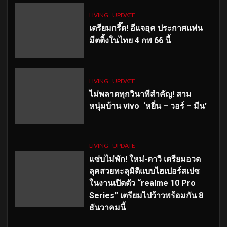
LIVING
UPDATE
เตรียมกรี๊ด! อีแจอุค ประกาศแฟน
มีตติ้งในไทย 4 กพ 66 นี้
LIVING
UPDATE
ไม่พลาดทุกวินาทีสำคัญ
! สาม
หนุ่มบ้าน vivo ‘หยิ่น – วอร์ – มีน’
LIVING
UPDATE
แซ่บไม่พัก! ใหม่-ดาวิ เตรียมอวด
ลุคสวยทะลุมิติแบบไฮเปอร์สเปซ
ในงานเปิดตัว “realme 10 Pro
Series” เตรียมไปว้าวพร้อมกัน 8
ธันวาคมนี้