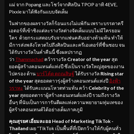
แม่ จาก Popang และโชว์จากศิลปิน TPOP อาทิ 4EVE,
Pixxie มาได้ฟังกันแบบจัดเต็ม
ในฟากของผลรางวัลก็ร้อนแรงไม่แพ้กัน เพราะบรรดาครี
เอตอร์ที่เข้าชิงแต่ละรางวัลต่างจัดเต็มแบบไม่มีใครยอม
ใคร ด้วยกระแสตอบรับจากแฟนคลับอย่างท้วมท้น ทำให้
มีการส่งพลังโหวตไปถึงศิลปินและครีเอเตอร์ที่ชื่นชอบ จน
ได้รับรางวัลในค่ำคืนนี้ ซึ่งผลปรากฏ
ว่า
Thammachad
คว้ารางวัล
Creator of the year
สุด
ยอดผู้สร้างคอนเทนต์แห่งปี ซึ่งเป็นรางวัลใหญ่สุดของงาน
ไปครอง ด้าน
บาร์โค้ด ตฤณสิษฐ์
ได้รับรางวัล
Rising star
of the year
สุดยอดดาวรุ่งผู้สร้างคอนเทนต์แห่งปี
อิงฟ้า
วราหะ
ได้รับคะแนนโหวตท่วมท้น คว้า
Celebrity of the
year
สุดยอดดาราผู้สร้างคอนเทนต์แห่งปี รวมถึงรางวัล
อื่นๆ ที่นับเป็นการการันตีผลแห่งความพยายามทุ่มเทของ
ผู้สร้างคอนเทนต์ได้อย่างเต็มภาคภูมิ
คุณสุรยศ เอี่ยมละออ
Head of Marketing TikTok -
Thailand
เผย “TikTok เป็นพื้นที่ที่เปิดกว้างให้กับผู้คนทั่ว