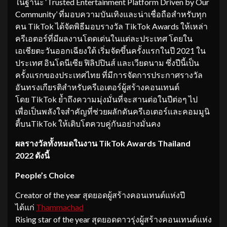
ในฐานะ ‘Trusted Entertainment Platform Driven by Our
Community’ ที่มอบความบันเทิงและน่าเชื่อถือสำหรับทุก
คน TikTok ได้จัดพิธีมอบรางวัล TikTok Awards ให้เหล่า
ครีเอตอร์ที่มีผลงานโดดเด่นในแต่ละประเทศ โดยใน
เอเชียตะวันออกเฉียงใต้ เริ่มจัดขึ้นครั้งแรกในปี 2021 ใน
ประเทศ อินโดนีเซีย ฟิลิปปินส์ และเวียดนาม ซึ่งปีนี้เป็น
ครั้งแรกของประเทศไทย ที่มีการจัดการประกาศรางวัล
อันทรงเกียรติสำหรับครีเอเตอร์ผู้สร้างคอนเทนต์
โดย TikTok ย้ำถึงความมุ่งมั่นที่จะสานต่อในปีต่อๆ ไป
เพื่อเป็นพลังใจสำคัญที่ช่วยผลักดันครีเอเตอร์และคอมมูนิ
ตี้บนTikTok ให้เติบโตควบคู่กันอย่างมั่นคง
ผลรางวัลทั้งหมดในงาน
TikTok Awards Thailand
2022 ดังนี้
People’s Choice
Creator of the year สุดยอดผู้สร้างคอนเทนต์แห่งปี
ได้แก่
Thammachad
Rising star of the year สุดยอดดาวรุ่งผู้สร้างคอนเทนต์แห่ง