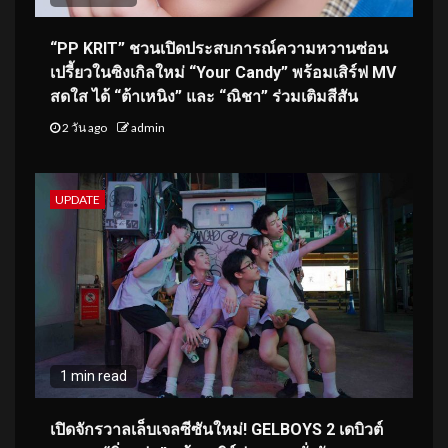
“PP KRIT” ชวนเปิดประสบการณ์ความหวานซ่อน
เปรี้ยวในซิงเกิลใหม่ “Your Candy” พร้อมเสิร์ฟ MV
สดใส ได้ “ต้าเหนิง” และ “ณิชา” ร่วมเติมสีสัน
2 วัน ago
admin
UPDATE
1 min read
เปิดจักรวาลเล็บเจลซีซันใหม่! GELBOYS 2 เดบิวต์