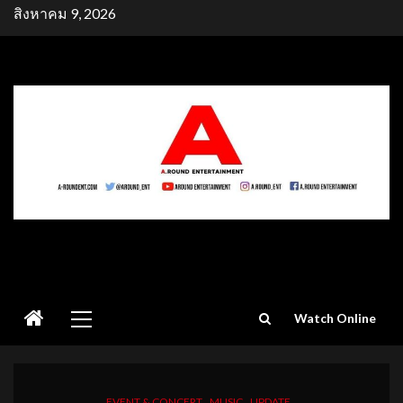
Skip
สิงหาคม 9, 2026
to
content
Primary
Watch Online
Menu
EVENT & CONCERT
MUSIC
UPDATE