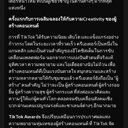
เตอร์หน้าใหม่ ที่เป็นผู้เชี่ยวชาญในด้านต่างๆ มากที่สุด
แห่งหนึ่ง
ครั้งแรกกับการเฉลิมฉลองให้กั
บความ
Creativity ของผู้
สร้างคอนเทนต์
การที่ TikTok ได้รับความนิยม เติบโต และแข็งแกร่งอย่าง
ก้าวกระโดดในระยะเวลาที่รวดเร็ว ครีเอเตอร์เป็นหนึ่งใน
แกนหลัก และเป็นส่วนสำคัญของอีโคซิสเต็มในการขับ
เคลื่อนแพลตฟอร์ม นอกจากการแบ่งปันตัวตนที่จริงแท้
อุทิศเวลา ความพยายาม และไอเดียอย่างนับไม่ถ้วน เพื่อ
สร้างคอนเทนต์ที่เป็นแรงบันดาลใจ สนุกสนานและสร้าง
ความหลากหลายให้กับชุมชนแล้ว ครีเอเตอร์ยังถือเป็น “ผู้
สร้าง” คนสำคัญ ไม่ว่าจะเป็น ผู้สร้างคอนเทนต์ ผู้สร้างรอย
ยิ้ม ผู้สร้างความสุข ผู้สร้างกระแส ที่ส่งต่อแนวคิดและ
ความรู้ให้แก่ผู้คนทั่วโลก ตลอดจนขับเคลื่อนสังคมเชิง
บวก ผ่านแคมเปญรณรงค์และชาเลนจ์ต่างๆ อีกมากมาย
TikTok Awards
จึงเปรียบเสมือนการประกาศผลแห่ง
ความพยายามทุ่มเทของผู้สร้างคอนเทนต์ ที่ TikTok จัด