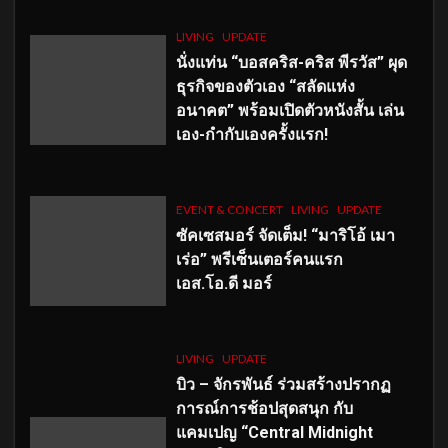
LIVING
UPDATE
นั่งแท่น “บอสคริส-คริส พีรวัส” ผุด
ธุรกิจของตัวเอง “สลัดแห่ง
อนาคต” พร้อมเปิดตัวหนังสั้น เล่น
เอง-กำกับเองครั้งแรก!
EVENT & CONCERT
LIVING
UPDATE
ซัคเซสมอร์ จัดเต็ม
!
“มาริโอ้ เมา
เร่อ” พรีเซ็นเตอร์คนแรก
เอส
.โอ.ดี มอร์
LIVING
UPDATE
บิว – จักรพันธ์ ร่วมสร้างปรากฏ
การณ์การช้อปสุดสนุก กับ
แคมเปญ “Central Midnight