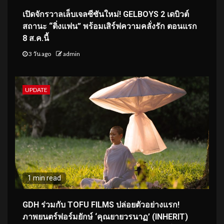
เปิดจักรวาลเล็บเจลซีซันใหม่! GELBOYS 2 เดบิวต์
สถานะ “ติ่งแฟน” พร้อมเสิร์ฟความคลั่งรัก ตอนแรก
8 ส.ค.นี้
3 วัน ago
admin
UPDATE
1 min read
GDH ร่วมกับ TOFU FILMS ปล่อยตัวอย่างแรก!
ภาพยนตร์ฟอร์มยักษ์ ‘คุณยายวรนาฏ’ (INHERIT)