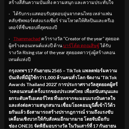
สร้างสีสันความบันเทิง ความสนุก และความประทับใจ
· ได้รับกระแสตอบรับสุดอบอุ่นจากคนไทย เหล่าแฟน
คลับซัพพอร์ตส่งแรงเชียร์ ร่วมโหวตให้ศิลปินและครีเอ
เตอร์ที่ชื่นชอบที่สุดของปี
·
Thammachad
คว้ารางวัล “Creator of the year” สุดยอด
ผู้สร้างคอนเทนต์แห่งปี ด้าน
บาร์โค้ด ตฤณสิษฐ์
ได้รับ
รางวัล Rising star of the year สุดยอดดาวรุ่งผู้สร้างคอน
เทนต์แห่งปี
กรุงเทพฯ
17 กันยายน 2565 – TikTok แพลตฟอร์มความ
บันเทิงที่มีผู้
ใช้กว่า1,000 ล้านคนทั่วโลก จัดงาน ‘TikTok
Awards Thailand 2022’ การประกาศรางวัลสุดยอดผู้สร้
างคอนเทนต์ ครั้งแรกของประเทศไทย เพื่อสนับสนุนและ
ยกระดับครี
เอเตอร์ไทย ที่นอกจากจะมอบแรงบันดาลใจ
และส่
งต่อความสนุกสนาน เชื่อมโยงคอมมูนิตี้เข้าไว้ด้
ว
ยกันแล้ว ยังสามารถสร้างปรากฎการณ์ รวมถึงแรงขับ
เคลื่อนเชิงบวกให้
กับสังคมอีกมากมาย โดยจับมือกับ
ช่อง ONE31 จัดพิธีมอบรางวัล ในวันเสาร์ที่ 17 กันยายน