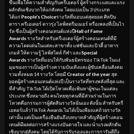
ขึ้นเพื่อให้ความสำคัญกับครีเอตอร์ ผู้สร้างกระแสและแรง
ผลักดันเชิงบวกให้แก่สังคม โดยแบ่งเป็น 3 ประเภท
ได้แก่
People’s Choice
รางวัลที่มอบแด่สุดยอด ศิลปิน
ดารา ครีเอเตอร์ ดาวรุ่ง ไลฟ์สตรีมเมอร์ หรือเพลงที่เป็นไว
รัล ซึ่งเป็นผู้สร้างคอนเทนต์แห่งปี
Hall of Fame
Awards
รางวัลสำหรับครีเอเตอร์ผู้สร้างคอนเทนต์ที่มี
ความโดดเด่นในแต่ละสาขาทั้ง แฟชั่นและบิวตี้ อาหาร
เกมส์ ให้ความรู้ ไลฟ์สไตล์ กีฬา และ
Special
Awards
รางวัลที่มอบให้กับพันธมิตรของ TikTok ในแง่
มุมของการเป็นผู้สร้างความบันเทิงและผู้ขับเคลื่อนสังคม
รวมทั้งหมด 14 รางวัล โดยมี
Creator of the year
สุด
ยอดผู้สร้างคอนเทนต์แห่งปี เป็นรางวัลที่ทรงพลังที่สุด และ
ที่สำคัญ TikTok ได้เปิดโหวตเพื่อเฟ้นหาผู้ชนะในแต่ละ
ประเภท ซึ่งหมายถึง คนไทยทุกคนที่มีส่วนร่วมในการ
โหวตคือกรรมการผู้ตัดสินรางวัลนั่นเอง ดังนั้น สำหรับครี
เอตอร์แล้วTikTok Awards ไม่ได้เป็นเพียงแค่ถ้วยรางวัล
เท่านั้น แต่เป็นเครื่องยืนยันถึงบทบาทสำคัญที่ผู้สร้างคอน
เทนต์มีผลต่อการสร้างแรงบันดาลใจ และนำแรงผลักดัน
เชิงบวกสู่สังคม โดยได้รับการรับรองและการการันตีถึง