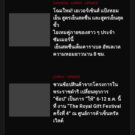
FASHION
LIVING
UPDATE
โฉมใหม่
! เอเวอร์เซ้นส์ แป้งหอม
เย็น สูตรเย็นสดชื่น และสูตรเย็นสุด
ขั้ว
ไอเทมคู่กายของสาว ๆ ประจำ
ซัมเมอร์นี้
เย็นสดชื่นเต็มคาราเบล อัพเลเวล
ความหอมยาวนาน
8
ชม.
LIVING
UPDATE
ชวนช้อปสินค้าจากโครงการใน
พระราชดำริ เปลี่ยนทุกการ
“ช้อป” เป็นการ “ให้” 6-12 ธ.ค. นี้
ที่ งาน “The Royal Gift Festival
ครั้งที่ 4” ณ ศูนย์การค้าเซ็นทรัล
เวิลด์