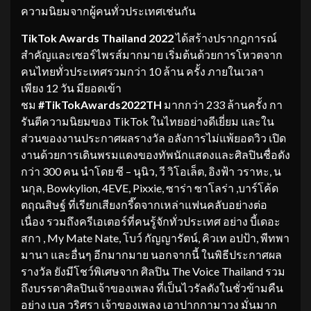
ความนิยมจากผู้คนทั่วประเทศเช่นกัน
TikTok Awards Thailand 2022
ได้สร้างปรากฎการณ์
สำคัญและเซอร์ไพรส์มากมาย เริ่มต้นด้วยการโหวตจาก
คนไทยทั่วประเทศรวมกว่า 10 ล้าน ครั้ง ภายในเวลา
เพียง 12 วัน มียอดเข้า
ชม
#TikTokAwards2022TH
มากกว่า 233 ล้านครั้ง กา
รันตีความนิยมของ TikTok ในไทยอย่างดีเยี่ยม และใน
ส่วนของงานประกาศผลรางวัล อลังการไม่แพ้ยอดวิว เปิด
งานด้วยการเดินพรมแดงของทัพนักแสดงและศิลปินชื่อดัง
กว่า 300 คน นำโดย ซี – นุนิว, วี วิโอเล็ต, อิงฟ้า วราหะ, น
นกุล, Bowkylion, 4EVE, Pixxie, ซาร่า ซาโลร่า ,บาร์โค้ด
ตฤณสิษฐ์ ที่เรียกเสียงกรี๊ดจากเหล่าแฟนคลับอย่างต่อ
เนื่อง รวมถึงครีเอเตอร์ที่คนรู้จักทั่วประเทศ อย่าง บี้เดอะ
สกา , My Mate Nate, โบว์ กัญญารัตน์, คิวเท อปป้า, พีทพา
มานา และอื่นๆ อีกมากมาย นอกจากนี้ ในพิธีประกาศผล
รางวัล ยังมีโชว์พิเศษจาก ศิลปิน The Voice Thailand รวม
ถึงบรรดาศิลปินเจ้าของเพลง ที่เป็นไวรัลดังในชั่วข้ามคืน
อย่าง เบล วริศรา เจ้าของเพลง เอาปากกามาวง มั่นมาก