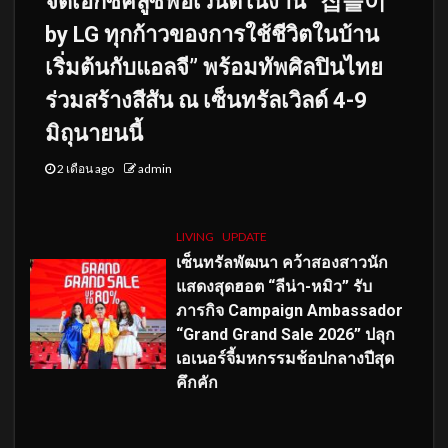
จัดเอ็กซ์คลูซีฟอีเวนต์ในงาน “집들이
by LG ทุกก้าวของการใช้ชีวิตในบ้าน
เริ่มต้นกับแอลจี” พร้อมทัพศิลปินไทย
ร่วมสร้างสีสัน ณ เซ็นทรัลเวิลด์ 4-9
มิถุนายนนี้
2 เดือน ago
admin
LIVING
UPDATE
เซ็นทรัลพัฒนา คว้าสองสาวนัก
แสดงสุดฮอต “ลีน่า-หมิว” รับ
ภารกิจ Campaign Ambassador
“Grand Grand Sale 2026” ปลุก
เอเนอร์จี้มหกรรมช้อปกลางปีสุด
คึกคัก