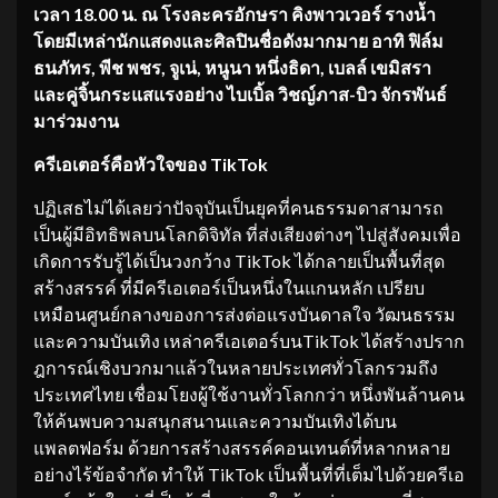
เวลา 18.00 น. ณ โรงละครอักษรา คิงพาวเวอร์ รางน้ำ
โดยมีเหล่านักแสดงและศิลปินชื่
อดังมากมาย อาทิ ฟิล์ม
ธนภัทร, พีช พชร, จูเน่, หนูนา หนึ่งธิดา, เบลล์ เขมิสรา
และคู่จิ้นกระแสแรงอย่าง ไบเบิ้ล วิชญ์ภาส-บิว จักรพันธ์
มาร่วมงาน
ครีเอเตอร์คือหัวใจของ
TikTok
ปฏิเสธไม่ได้เลยว่าปัจจุบันเป็นยุคที่คนธรรมดาสามารถ
เป็นผู้มีอิทธิพลบนโลกดิจิทัล ที่ส่งเสียงต่างๆ ไปสู่สังคมเพื่อ
เกิดการรับรู้ได้เป็นวงกว้าง TikTok ได้กลายเป็นพื้นที่สุด
สร้างสรรค์ ที่มีครีเอเตอร์เป็นหนึ่งในแกนหลัก เปรียบ
เหมือนศูนย์กลางของการส่งต่อแรงบันดาลใจ วัฒนธรรม
และความบันเทิง เหล่าครีเอเตอร์บนTikTok ได้สร้างปราก
ฎการณ์เชิงบวกมาแล้วในหลายประเทศทั่วโลกรวมถึง
ประเทศไทย เชื่อมโยงผู้ใช้งานทั่วโลกกว่า หนึ่งพันล้านคน
ให้ค้นพบความสนุกสนานและความบันเทิงได้บน
แพลตฟอร์ม ด้วยการสร้างสรรค์คอนเทนต์ที่หลากหลาย
อย่างไร้ข้อจำกัด ทำให้ TikTok เป็นพื้นที่ที่เต็มไปด้วยครีเอ