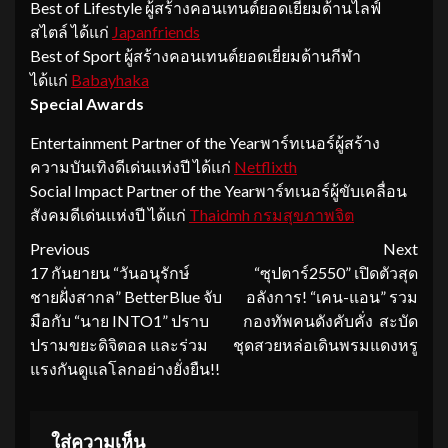
Best of Lifestyle ผู้สร้างคอนเทนต์ยอดเยี่ยมด้านไลฟ์
สไตล์ ได้แก่
Japanfriends
Best of Sport ผู้สร้างคอนเทนต์ยอดเยี่ยมด้านกีฬา
ได้แก่
Babayhaka
Special Awards
Entertainment Partner of the Yearพาร์ทเนอร์ผู้สร้าง
ความบันเทิงดีเด่นแห่งปี ได้แก่
Netflixth
Social Impact Partner of the Yearพาร์ทเนอร์ผู้ขับเคลื่อน
สังคมดีเด่นแห่งปี ได้แก่
Thaidmh กรมสุขภาพจิต
Continue
Previous
Next
17 กันยายน “วันอนุรักษ์
“ซุปตาร์2550” เปิดตัวสุด
Reading
ชายฝั่งสากล” BetterBlue จับ
อลังการ! “เคน-แอน” รวม
มือกับ “นาย INTO1” ปราบ
กองทัพคนดังคับคั่ง สะบัด
ปรามขยะดิจิตอล และร่วม
ชุดสวยหล่อเดินพรมแดงหรู
แรงกันดูแลโลกอย่างยั่งยืน!!
ใส่ความเห็น