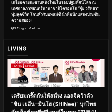
เตรียมคายตะขาบหนังไทยในรอบปฐมทัศน์โลก ณ
เทศกาลภาพยนตร์นานาชาติโตรอนโต “จุ๋ย วรัทยา”
ทุ่มสุดชีวิต โกนหัวรับบทแม่ชี นำทีมนักแสดงประชัน
ความสยอง!
3 วัน ago
admin
LIVING
LIVING
UPDATE
1 min read
เตรียมกรี๊ดกันให้สนั่น! แอลจีคว้าตัว
“ชิน เยอึน–มินโฮ (SHINee)” บุกไทย