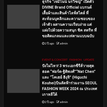
ธุรกิจ “เจมีไนน์ นรวิชญ์” เปิดตัว
DIVINE Brand Official แบรนด์
เสื้อผ้าและสินค้าไลฟ์สไตล์ ที่
สะท้อนบุคลิกและความชอบของ
เจ้าตัว ผสานความเรียบง่าย แต่
แฝงไปด้วยความสนุก ชิค สตรีท ที่
ขอติดแกลมและเท่ตามแบบฉบับ
2 ปี ago
admin
EVENT & CONCERT
FASHION
UPDATE
ปังไม่ไหว! 3 พระเอกซีรีส์วายสุด
ฮอต “ฟอร์ด-ฐิติพงศ์”“Nat Chen”
และ “โคเฮย์ ฮิงุจิ” (Higuchi
Kouhei)บินลัดฟ้าร่วมงาน SEOUL
FASHION WEEK 2024 ณ ประเทศ
เกาหลีใต้
2 ปี ago
admin