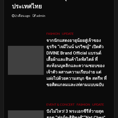
ประเทศไทย
2 เดือน ago
admin
FASHION
UPDATE
จากนักแสดงอายุน้อยสู่เจ้าของ
ธุรกิจ “เจมีไนน์ นรวิชญ์” เปิดตัว
DIVINE Brand Official แบรนด์
เสื้อผ้าและสินค้าไลฟ์สไตล์ ที่
สะท้อนบุคลิกและความชอบของ
เจ้าตัว ผสานความเรียบง่าย แต่
แฝงไปด้วยความสนุก ชิค สตรีท ที่
ขอติดแกลมและเท่ตามแบบฉบับ
EVENT & CONCERT
FASHION
UPDATE
ปังไม่ไหว! 3 พระเอกซีรีส์วายสุด
ฮอต “ฟอร์ด-ฐิติพงศ์”“Nat Chen”