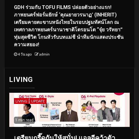
GDH ร่วมกับ TOFU FILMS ปล่อยตัวอย่างแรก!
ภาพยนตร์ฟอร์มยักษ์ ‘คุณยายวรนาฏ’ (INHERIT)
เตรียมคายตะขาบหนังไทยในรอบปฐมทัศน์โลก ณ
เทศกาลภาพยนตร์นานาชาติโตรอนโต “จุ๋ย วรัทยา”
ทุ่มสุดชีวิต โกนหัวรับบทแม่ชี นำทีมนักแสดงประชัน
ความสยอง!
4 วัน ago
admin
LIVING
LIVING
UPDATE
1 min read
เตรียมกรี๊ดกันให้สนั่น! แอลจีคว้าตัว