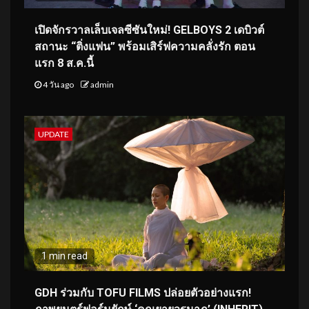
เปิดจักรวาลเล็บเจลซีซันใหม่! GELBOYS 2 เดบิวต์
สถานะ “ติ่งแฟน” พร้อมเสิร์ฟความคลั่งรัก ตอน
แรก 8 ส.ค.นี้
4 วัน ago
admin
UPDATE
1 min read
GDH ร่วมกับ TOFU FILMS ปล่อยตัวอย่างแรก!