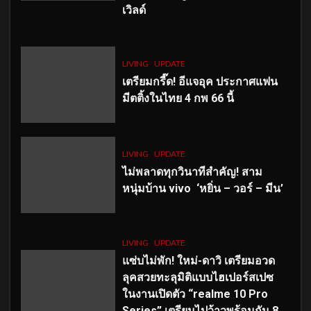
เวิลด์
LIVING
UPDATE
เตรียมกรี๊ด! อีแจอุค ประกาศแฟน
มีตติ้งในไทย 4 กพ 66 นี้
LIVING
UPDATE
ไม่พลาดทุกวินาทีสำคัญ
! สาม
หนุ่มบ้าน vivo ‘หยิ่น – วอร์ – มีน’
LIVING
UPDATE
แซ่บไม่พัก! ใหม่-ดาวิ เตรียมอวด
ลุคสวยทะลุมิติแบบไฮเปอร์สเปซ
ในงานเปิดตัว “realme 10 Pro
Series” เตรียมไปว้าวพร้อมกัน 8