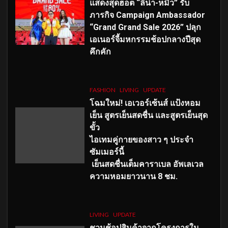
แสดงสุดฮอต “ลีน่า-หมิว” รับ
ภารกิจ Campaign Ambassador
“Grand Grand Sale 2026” ปลุก
เอเนอร์จี้มหกรรมช้อปกลางปีสุด
คึกคัก
FASHION
LIVING
UPDATE
โฉมใหม่
! เอเวอร์เซ้นส์ แป้งหอม
เย็น สูตรเย็นสดชื่น และสูตรเย็นสุด
ขั้ว
ไอเทมคู่กายของสาว ๆ ประจำ
ซัมเมอร์นี้
เย็นสดชื่นเต็มคาราเบล อัพเลเวล
ความหอมยาวนาน
8
ชม.
LIVING
UPDATE
ชวนช้อปสินค้าจากโครงการใน