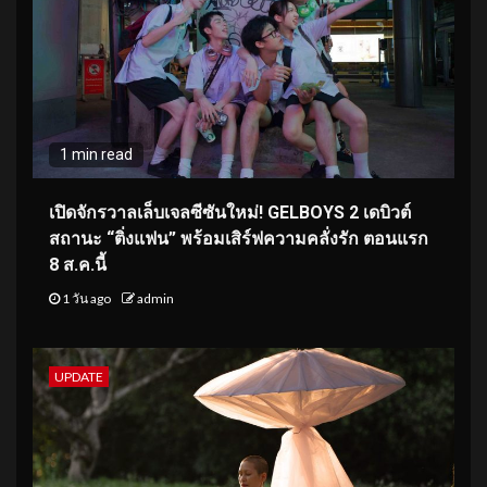
1 min read
เปิดจักรวาลเล็บเจลซีซันใหม่! GELBOYS 2 เดบิวต์
สถานะ “ติ่งแฟน” พร้อมเสิร์ฟความคลั่งรัก ตอนแรก
8 ส.ค.นี้
1 วัน ago
admin
UPDATE