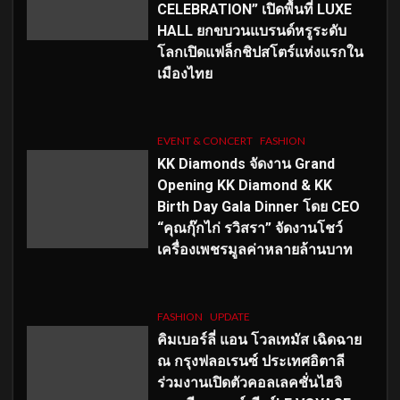
CELEBRATION” เปิดพื้นที่ LUXE
HALL ยกขบวนแบรนด์หรูระดับ
โลกเปิดแฟล็กชิปสโตร์แห่งแรกใน
เมืองไทย
EVENT & CONCERT
FASHION
KK Diamonds จัดงาน Grand
Opening KK Diamond & KK
Birth Day Gala Dinner โดย CEO
“คุณกุ๊กไก่ รวิสรา” จัดงานโชว์
เครื่องเพชรมูลค่าหลายล้านบาท
FASHION
UPDATE
คิมเบอร์ลี่ แอน โวลเทมัส เฉิดฉาย
ณ กรุงฟลอเรนซ์ ประเทศอิตาลี
ร่วมงานเปิดตัวคอลเลคชั่นไฮจิ