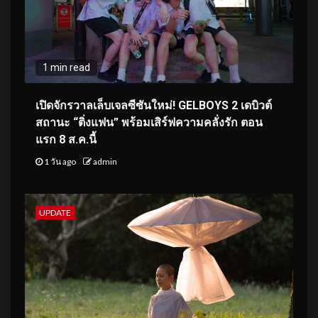
1 min read
เปิดจักรวาลเล็บเจลซีซันใหม่! GELBOYS 2 เดบิวต์
สถานะ “ติ่งแฟน” พร้อมเสิร์ฟความคลั่งรัก ตอน
แรก 8 ส.ค.นี้
1 วัน ago
admin
UPDATE