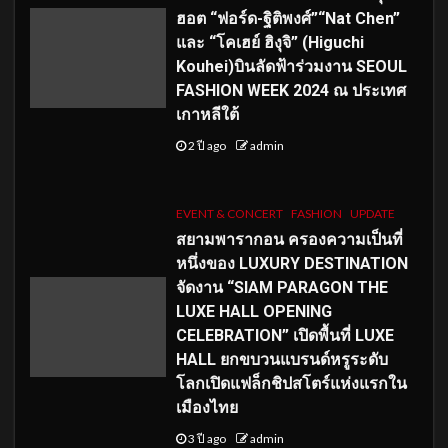
ฮอต “ฟอร์ด-ฐิติพงศ์”“Nat Chen”
และ “โคเฮย์ ฮิงุจิ” (Higuchi
Kouhei)บินลัดฟ้าร่วมงาน SEOUL
FASHION WEEK 2024 ณ ประเทศ
เกาหลีใต้
2 ปี ago
admin
EVENT & CONCERT
FASHION
UPDATE
สยามพารากอน ครองความเป็นที่
หนึ่งของ LUXURY DESTINATION
จัดงาน “SIAM PARAGON THE
LUXE HALL OPENING
CELEBRATION” เปิดพื้นที่ LUXE
HALL ยกขบวนแบรนด์หรูระดับ
โลกเปิดแฟล็กชิปสโตร์แห่งแรกใน
เมืองไทย
3 ปี ago
admin