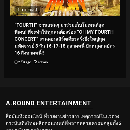
1 min read
“FOURTH” ชวนแฟนๆ มาร่วมเก็บโมเมนต์สุด
พิเศษ! ที่จะทำให้ทุกคนต้องร้อง “OH MY FOURTH
CONCERT” งานคอนเสิร์ตเดี่ยวครั้งยิ่งใหญ่สุด
มหัศจรรย์ 3 วัน 16-17-18 ตุลาคมนี้ ปักหมุดกดบัตร
16 สิงหาคมนี้!!
2 วัน ago
admin
A.ROUND ENTERTAINMENT
สื่อบันเทิงออนไลน์ ที่รายงานข่าวสาร เหตุการณ์ในแวดวง
การบันเทิงไทย ผลิตคอนเทนท์ที่หลากหลาย ครอบคลุมทั้ง 2
ภาษา (ไทยและอังกฤษ)