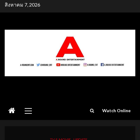
Skip
สิงหาคม 7, 2026
to
content
Primary
Watch Online
Menu
TV & MOVIE
UPDATE