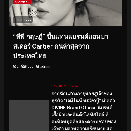
FASHION
1 min read
“พีพี กฤษฏ์” ขึ้นแท่นแบรนด์แอมบา
สเดอร์ Cartier คนล่าสุดจาก
ประเทศไทย
2 เดือน ago
admin
FASHION
UPDATE
จากนักแสดงอายุน้อยสู่เจ้าของ
ธุรกิจ “เจมีไนน์ นรวิชญ์” เปิดตัว
DIVINE Brand Official แบรนด์
เสื้อผ้าและสินค้าไลฟ์สไตล์ ที่
สะท้อนบุคลิกและความชอบของ
เจ้าตัว ผสานความเรียบง่าย แต่