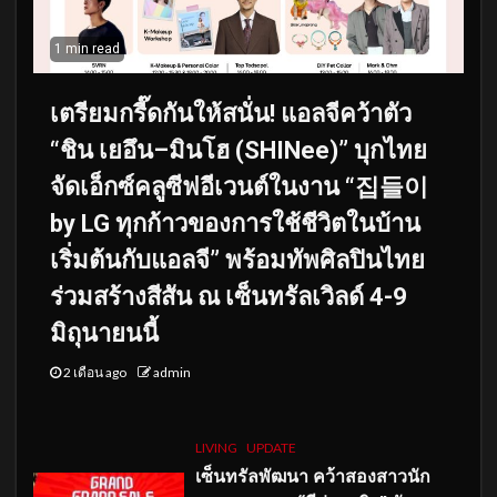
1 min read
เตรียมกรี๊ดกันให้สนั่น! แอลจีคว้าตัว
“ชิน เยอึน–มินโฮ (SHINee)” บุกไทย
จัดเอ็กซ์คลูซีฟอีเวนต์ในงาน “집들이
by LG ทุกก้าวของการใช้ชีวิตในบ้าน
เริ่มต้นกับแอลจี” พร้อมทัพศิลปินไทย
ร่วมสร้างสีสัน ณ เซ็นทรัลเวิลด์ 4-9
มิถุนายนนี้
2 เดือน ago
admin
LIVING
UPDATE
เซ็นทรัลพัฒนา คว้าสองสาวนัก