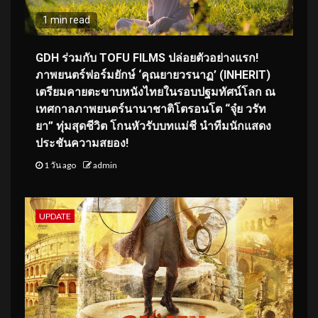
1 min read
GDH ร่วมกับ TOFU FILMS ปล่อยตัวอย่างแรก!
ภาพยนตร์ฟอร์มยักษ์ ‘คุณยายวรนาฏ’ (INHERIT)
เตรียมคายตะขาบหนังไทยในรอบปฐมทัศน์โลก ณ
เทศกาลภาพยนตร์นานาชาติโตรอนโต “จุ๋ย วรัท
ยา” ทุ่มสุดชีวิต โกนหัวรับบทแม่ชี นำทีมนักแสดง
ประชันความสยอง!
1 วัน ago
admin
UPDATE