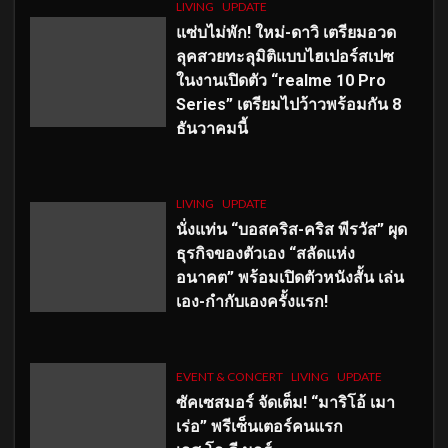
LIVING
UPDATE
แซ่บไม่พัก! ใหม่-ดาวิ เตรียมอวด
ลุคสวยทะลุมิติแบบไฮเปอร์สเปซ
ในงานเปิดตัว “realme 10 Pro
Series” เตรียมไปว้าวพร้อมกัน 8
ธันวาคมนี้
LIVING
UPDATE
นั่งแท่น “บอสคริส-คริส พีรวัส” ผุด
ธุรกิจของตัวเอง “สลัดแห่ง
อนาคต” พร้อมเปิดตัวหนังสั้น เล่น
เอง-กำกับเองครั้งแรก!
EVENT & CONCERT
LIVING
UPDATE
ซัคเซสมอร์ จัดเต็ม
!
“มาริโอ้ เมา
เร่อ” พรีเซ็นเตอร์คนแรก