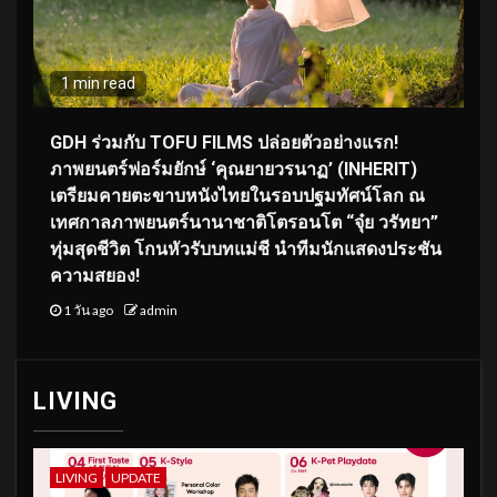
1 min read
GDH ร่วมกับ TOFU FILMS ปล่อยตัวอย่างแรก!
ภาพยนตร์ฟอร์มยักษ์ ‘คุณยายวรนาฏ’ (INHERIT)
เตรียมคายตะขาบหนังไทยในรอบปฐมทัศน์โลก ณ
เทศกาลภาพยนตร์นานาชาติโตรอนโต “จุ๋ย วรัทยา”
ทุ่มสุดชีวิต โกนหัวรับบทแม่ชี นำทีมนักแสดงประชัน
ความสยอง!
1 วัน ago
admin
LIVING
LIVING
UPDATE