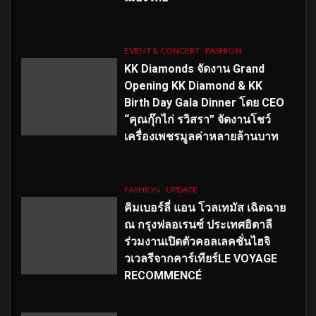
EVENT & CONCERT
FASHION
KK Diamonds จัดงาน Grand
Opening KK Diamond & KK
Birth Day Gala Dinner โดย CEO
“คุณกุ๊กไก่ รวิสรา” จัดงานโชว์
เครื่องเพชรมูลค่าหลายล้านบาท
FASHION
UPDATE
คิมเบอร์ลี่ แอน โวลเทมัส เฉิดฉาย
ณ กรุงฟลอเรนซ์ ประเทศอิตาลี
ร่วมงานเปิดตัวคอลเลคชั่นไฮจิ
วเวลรีจากคาร์เทียร์LE VOYAGE
RECOMMENCÉ