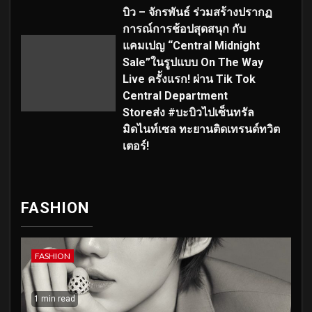
บิว – จักรพันธ์ ร่วมสร้างปรากฏ
การณ์การช้อปสุดสนุก กับ
แคมเปญ “Central Midnight
Sale”ในรูปแบบ On The Way
Live ครั้งแรก! ผ่าน Tik Tok
Central Department
Storeส่ง #บะบิวไปเซ็นทรัล
มิดไนท์เซล ทะยานติดเทรนด์ทวิต
เตอร์!
FASHION
FASHION
1 min read