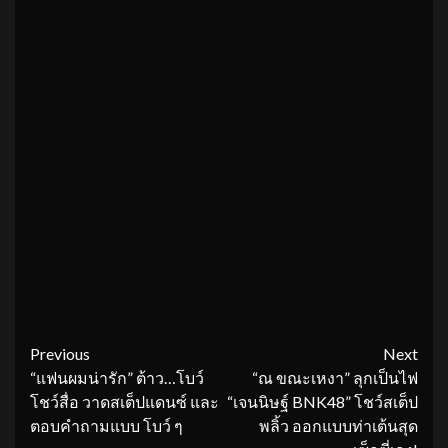
Continue
Previous
Next
“แฟนผมน่ารัก” ต้าว…โบว์
“ณ ขณะเหงา” ลุกเป็นไฟ
Reading
โชว์สื่อ วาดสเต็ปแดนซ์ และ
“เจนนิษฐ์ BNK48” โชว์สเต็ป
ตอบคำถามแบบ โบว์ ๆ
พลิ้ว ออกแบบท่าเต้นสุด