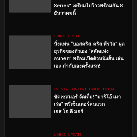
Series” เตรียมไปว้าวพร้อมกัน 8
ธันวาคมนี้
LIVING
UPDATE
นั่งแท่น “บอสคริส-คริส พีรวัส” ผุด
ธุรกิจของตัวเอง “สลัดแห่ง
อนาคต” พร้อมเปิดตัวหนังสั้น เล่น
เอง-กำกับเองครั้งแรก!
EVENT & CONCERT
LIVING
UPDATE
ซัคเซสมอร์ จัดเต็ม
!
“มาริโอ้ เมา
เร่อ” พรีเซ็นเตอร์คนแรก
เอส
.โอ.ดี มอร์
LIVING
UPDATE