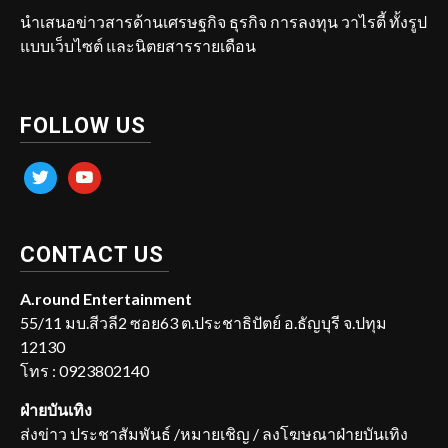
นำเสนอข่าวสารด้านเศรษฐกิจ ธุรกิจ การลงทุน วาไรตี้ ทั้งรูป
แบบเว็บไซต์ และนิตยสารรายเดือน
FOLLOW US
twitter
youtube
CONTACT US
A.round Entertainment
55/11 มบ.สีวลี2 ซอย63 ต.ประชาธิปัตย์ อ.ธัญบุรี จ.ปทุม
12130
โทร : 0923802140
ฝ่ายบันเทิง
ส่งข่าว ประชาสัมพันธ์ /หมายเชิญ / ลงโฆษณาฝ่ายบันเทิง