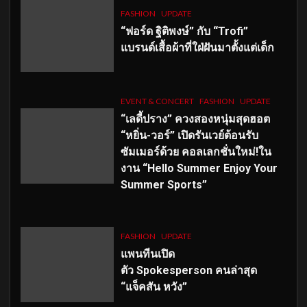
FASHION
UPDATE
“ฟอร์ด ฐิติพงษ์” กับ “Trofi”
แบรนด์เสื้อผ้าที่ใฝ่ฝันมาตั้งแต่เด็ก
EVENT & CONCERT
FASHION
UPDATE
“เลดี้ปราง” ควงสองหนุ่มสุดฮอต
“หยิ่น-วอร์” เปิดรันเวย์ต้อนรับ
ซัมเมอร์ด้วย คอลเลกชั่นใหม่!ใน
งาน “Hello Summer Enjoy Your
Summer Sports”
FASHION
UPDATE
แพนทีนเปิด
ตัว
Spokesperson คนล่าสุด
“แจ็คสัน หวัง”