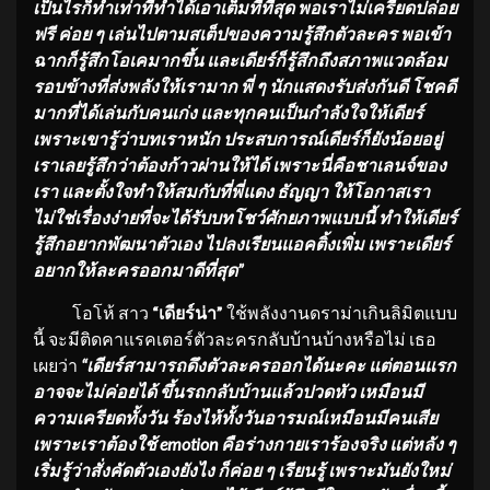
เป็นไรก็ทำเท่าที่ทำได้เอาเต็มที่ที่สุด พอเราไม่เครียดปล่อย
ฟรี ค่อย ๆ เล่นไปตามสเต็ปของความรู้สึกตัวละคร พอเข้า
ฉากก็รู้สึกโอเคมากขึ้น และเดียร์ก็รู้สึกถึงสภาพแวดล้อม
รอบข้างที่ส่งพลังให้เรามาก พี่ ๆ นักแสดงรับส่งกันดี โชคดี
มากที่ได้เล่นกับคนเก่ง และทุกคนเป็นกำลังใจให้เดียร์
เพราะเขารู้ว่าบทเราหนัก ประสบการณ์เดียร์ก็ยังน้อยอยู่
เราเลยรู้สึกว่าต้องก้าวผ่านให้ได้ เพราะนี่คือชาเลนจ์ของ
เรา และตั้งใจทำให้สมกับที่พี่แดง ธัญญา ให้โอกาสเรา
ไม่ใช่เรื่องง่ายที่จะได้รับบทโชว์ศักยภาพแบบนี้ ทำให้เดียร์
รู้สึกอยากพัฒนาตัวเอง ไปลงเรียนแอคติ้งเพิ่ม เพราะเดียร์
อยากให้ละครออกมาดีที่สุด”
โอโห้ สาว
“เดียร์น่า”
ใช้พลังงานดราม่าเกินลิมิตแบบ
นี้ จะมีติดคาแรคเตอร์ตัวละครกลับบ้านบ้างหรือไม่ เธอ
เผยว่า
“เดียร์สามารถดึงตัวละครออกได้นะคะ แต่ตอนแรก
อาจจะไม่ค่อยได้ ขึ้นรถกลับบ้านแล้วปวดหัว เหมือนมี
ความเครียดทั้งวัน ร้องไห้ทั้งวันอารมณ์เหมือนมีคนเสีย
เพราะเราต้องใช้
emotion คือร่างกายเราร้องจริง แต่หลัง ๆ
เริ่มรู้ว่าสั่งคัดตัวเองยังไง ก็ค่อย ๆ เรียนรู้ เพราะมันยังใหม่