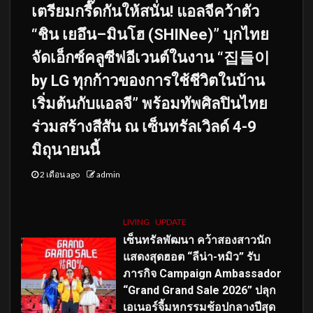
เตรียมกรี๊ดกันให้สนั่น! แอลจีคว้าตัว
“ชิน เยอึน–มินโฮ (SHINee)” บุกไทย
จัดเอ็กซ์คลูซีฟอีเวนต์ในงาน “집들이
by LG ทุกก้าวของการใช้ชีวิตในบ้าน
เริ่มต้นกับแอลจี” พร้อมทัพศิลปินไทย
ร่วมสร้างสีสัน ณ เซ็นทรัลเวิลด์ 4-9
มิถุนายนนี้
2 เดือน ago
admin
LIVING
UPDATE
เซ็นทรัลพัฒนา คว้าสองสาวนัก
แสดงสุดฮอต “ลีน่า-หมิว” รับ
ภารกิจ Campaign Ambassador
“Grand Grand Sale 2026” ปลุก
เอเนอร์จี้มหกรรมช้อปกลางปีสุด