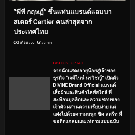
“พีพี กฤษฏ์” ขึ้นแท่นแบรนด์แอมบา
สเดอร์ Cartier คนล่าสุดจาก
ประเทศไทย
2 เดือน ago
admin
FASHION
UPDATE
จากนักแสดงอายุน้อยสู่เจ้าของ
ธุรกิจ “เจมีไนน์ นรวิชญ์” เปิดตัว
DIVINE Brand Official แบรนด์
เสื้อผ้าและสินค้าไลฟ์สไตล์ ที่
สะท้อนบุคลิกและความชอบของ
เจ้าตัว ผสานความเรียบง่าย แต่
แฝงไปด้วยความสนุก ชิค สตรีท ที่
ขอติดแกลมและเท่ตามแบบฉบับ