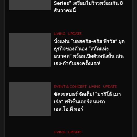
Series” เตรียมไปว้าวพร้อมกัน 8
ธันวาคมนี้
LIVING
UPDATE
นั่งแท่น “บอสคริส-คริส พีรวัส” ผุด
ธุรกิจของตัวเอง “สลัดแห่ง
อนาคต” พร้อมเปิดตัวหนังสั้น เล่น
เอง-กำกับเองครั้งแรก!
EVENT & CONCERT
LIVING
UPDATE
ซัคเซสมอร์ จัดเต็ม
!
“มาริโอ้ เมา
เร่อ” พรีเซ็นเตอร์คนแรก
เอส
.โอ.ดี มอร์
LIVING
UPDATE