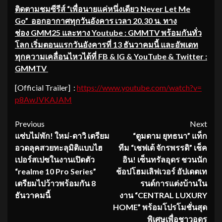
ติดตามชมซีรีส์
“เพื่อนายแค่หนึ่
งเดียว
Never Let Me
Go”
ออกอากาศทุก
วันอังคาร
เวลา 20.30 น. ทาง
ช่อง
GMM25 และทาง Youtube : GMMTV พร้อมกันทั่ว
โลก เริ่มตอนแรกวันอังคารที่ 13 ธั
นวาคมนี้ และอัพเดท
ทุกความเคลื่อนไหวได้
ที่ FB & IG & YouTube & Twitter :
GMMTV
[Official Trailer] :
https://www.
youtube.com/watch?v=
p8AwJVKAJAM
Continue
Previous
Next
แซ่บไม่พัก! ใหม่-ดาวิ เตรียม
“ตูมตาม ยุทธนา” แท็ก
Reading
อวดลุคสวยทะลุมิติแบบไฮ
ทีม “เชฟเต้ จักรพรรดิ” เช็ค
เปอร์สเปซในงานเปิดตัว
อิน! เซ็นทรัลอุดร ชวนนัก
“realme 10 Pro Series”
ช้อปโฮมเลิฟเวอร์ อัปเดตเท
เตรียมไปว้าวพร้อมกัน 8
รนด์การแต่งบ้านใน
ธันวาคมนี้
งาน “CENTRAL LUXURY
HOME” พร้อมโปรโมชั่นสุด
พิเศษเพื่อชาวอุดร