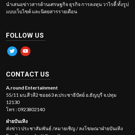
นำเสนอข่าวสารด้านเศรษฐกิจ ธุรกิจ การลงทุน วาไรตี้ ทั้งรูป
แบบเว็บไซต์ และนิตยสารรายเดือน
FOLLOW US
twitter
youtube
CONTACT US
A.round Entertainment
55/11 มบ.สีวลี2 ซอย63 ต.ประชาธิปัตย์ อ.ธัญบุรี จ.ปทุม
12130
โทร : 0923802140
ฝ่ายบันเทิง
ส่งข่าว ประชาสัมพันธ์ /หมายเชิญ / ลงโฆษณาฝ่ายบันเทิง