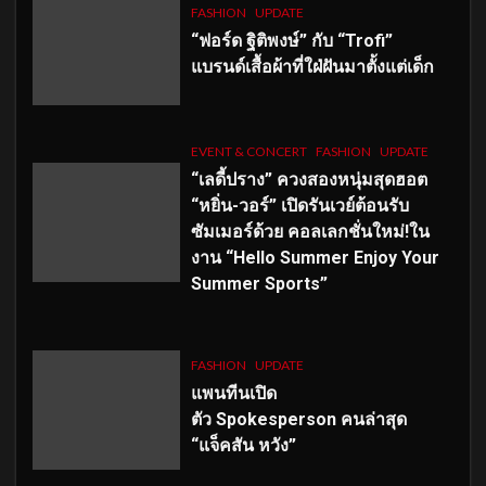
FASHION
UPDATE
“ฟอร์ด ฐิติพงษ์” กับ “Trofi”
แบรนด์เสื้อผ้าที่ใฝ่ฝันมาตั้งแต่เด็ก
EVENT & CONCERT
FASHION
UPDATE
“เลดี้ปราง” ควงสองหนุ่มสุดฮอต
“หยิ่น-วอร์” เปิดรันเวย์ต้อนรับ
ซัมเมอร์ด้วย คอลเลกชั่นใหม่!ใน
งาน “Hello Summer Enjoy Your
Summer Sports”
FASHION
UPDATE
แพนทีนเปิด
ตัว
Spokesperson คนล่าสุด
“แจ็คสัน หวัง”