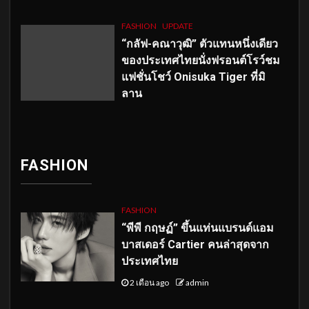
FASHION
UPDATE
“กลัฟ-คณาวุฒิ” ตัวแทนหนึ่งเดียว
ของประเทศไทยนั่งฟรอนต์โรว์ชม
แฟชั่นโชว์ Onisuka Tiger ที่มิ
ลาน
FASHION
FASHION
“พีพี กฤษฏ์” ขึ้นแท่นแบรนด์แอม
บาสเดอร์ Cartier คนล่าสุดจาก
ประเทศไทย
2 เดือน ago
admin