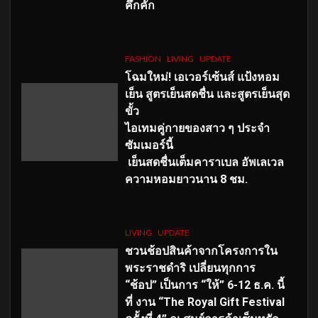
คึกคัก
FASHION
LIVING
UPDATE
โฉมใหม่
! เอเวอร์เซ้นส์ แป้งหอม
เย็น สูตรเย็นสดชื่น และสูตรเย็นสุด
ขั้ว
ไอเทมคู่กายของสาว ๆ ประจำ
ซัมเมอร์นี้
เย็นสดชื่นเต็มคาราเบล อัพเลเวล
ความหอมยาวนาน
8
ชม.
LIVING
UPDATE
ชวนช้อปสินค้าจากโครงการใน
พระราชดำริ เปลี่ยนทุกการ
“ช้อป” เป็นการ “ให้” 6-12 ธ.ค. นี้
ที่ งาน “The Royal Gift Festival