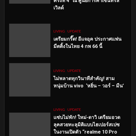
ครั้งที่ 4” ณ ศูนย์การค้าเซ็นทรัล
เวิลด์
LIVING
UPDATE
เตรียมกรี๊ด! อีแจอุค ประกาศแฟน
มีตติ้งในไทย 4 กพ 66 นี้
LIVING
UPDATE
ไม่พลาดทุกวินาทีสำคัญ
! สาม
หนุ่มบ้าน vivo ‘หยิ่น – วอร์ – มีน’
LIVING
UPDATE
แซ่บไม่พัก! ใหม่-ดาวิ เตรียมอวด
ลุคสวยทะลุมิติแบบไฮเปอร์สเปซ
ในงานเปิดตัว “realme 10 Pro