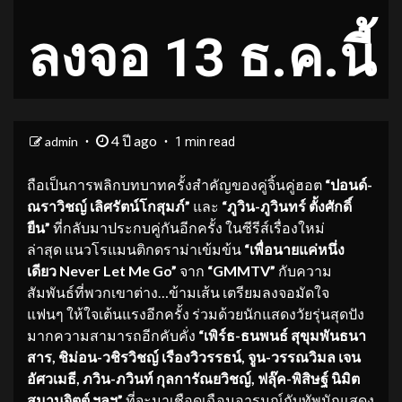
ลงจอ 13 ธ.ค.นี้
4 ปี ago
admin
1 min read
ถือเป็นการพลิกบทบาทครั้งสำคัญของคู่จิ้นคู่ฮอต
“ปอนด์-
ณราวิ
ชญ์ เลิศรัตน์โกสุมภ์”
และ
“ภูวิน-
ภูวินทร์ ตั้งศักดิ์
ยืน”
ที่กลับมาประกบคู่กันอีกครั้ง ในซีรีส์เรื่องใหม่
ล่าสุด แนวโรแมนติกดราม่าเข้มข้น
“เพื่อนายแค่หนึ่ง
เดียว
Never Let Me Go”
จาก
“
GMMTV”
กับความ
สัมพันธ์ที่พวกเขาต่าง…ข้ามเส้น เตรียมลงจอมัดใจ
แฟนๆ ให้ใจเต้นแรงอีกครั้ง ร่วมด้วยนักแสดงวัยรุ่นสุดปัง
มากความสามารถอีกคับคั่ง
“เพิ
ร์ธ-ธนพนธ์ สุขุมพันธนา
สาร, ชิม่อน-วชิรวิชญ์ เรืองวิวรรธน์, จูน-วรรณวิมล เจน
อัศวเมธี, ภวิน-ภวินท์ กุลการัณยวิชญ์, ฟลุ๊ค-พิสิษฐ์ นิมิต
สมานจิตต์ ฯลฯ”
ที่จะมาเชือดเฉือนอารมณ์กับทัพนักแสดง