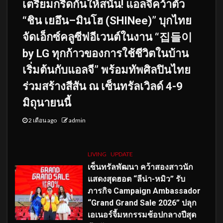
เตรียมกรี๊ดกันให้สนั่น! แอลจีคว้าตัว
“ชิน เยอึน–มินโฮ (SHINee)” บุกไทย
จัดเอ็กซ์คลูซีฟอีเวนต์ในงาน “집들이
by LG ทุกก้าวของการใช้ชีวิตในบ้าน
เริ่มต้นกับแอลจี” พร้อมทัพศิลปินไทย
ร่วมสร้างสีสัน ณ เซ็นทรัลเวิลด์ 4-9
มิถุนายนนี้
2 เดือน ago
admin
LIVING
UPDATE
เซ็นทรัลพัฒนา คว้าสองสาวนัก
แสดงสุดฮอต “ลีน่า-หมิว” รับ
ภารกิจ Campaign Ambassador
“Grand Grand Sale 2026” ปลุก
เอเนอร์จี้มหกรรมช้อปกลางปีสุด