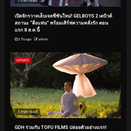
1 min read
เปิดจักรวาลเล็บเจลซีซันใหม่! GELBOYS 2 เดบิวต์
สถานะ “ติ่งแฟน” พร้อมเสิร์ฟความคลั่งรัก ตอน
แรก 8 ส.ค.นี้
2 วัน ago
admin
UPDATE
1 min read
GDH ร่วมกับ TOFU FILMS ปล่อยตัวอย่างแรก!