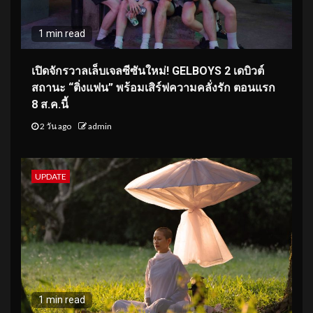
1 min read
เปิดจักรวาลเล็บเจลซีซันใหม่! GELBOYS 2 เดบิวต์
สถานะ “ติ่งแฟน” พร้อมเสิร์ฟความคลั่งรัก ตอนแรก
8 ส.ค.นี้
2 วัน ago
admin
UPDATE
1 min read