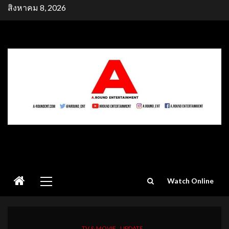
Skip
สิงหาคม 8, 2026
to
content
Primary
Watch Online
Menu
TV & MOVIE
UPDATE