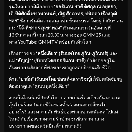
รุ่นใหญ่มากฝีมืออย่าง
“ออร์แกน-ราศี ดิศกุล ณ อยุธยา,
เต้-ปิติศักดิ์ เยาวนานนท์, ณัฐ ศักดาทร, ปนัดดา เรืองวุฒิ
ฯลฯ”
ซึ่งการันตีความสนุกเข้มข้นครบรส โดยผู้กำกับฯ คน
เก่ง
“โจ้-ทิชากร ภูเขาทอง”
เริ่มตอนแรกวันอังคารที่
13 ธันวาคมนี้ เวลา 20.30 น. ทางช่อง GMM25 และ
ทาง YouTube: GMMTV พร้อมกันทั่วโลก
เรื่องราวของ
“หนึ่งเดียว”
(รั
บบทโดย ภูวิน-
ภูวินทร์)
และ
แม่
“ธัญญ่
า” (
รับบทโดย
ออร์แกน-ราศี)
กำลังตกอยู่ใน
อันตราย หลังจากที่พ่อของเขาถูกลอบยิงจนเสียชีวิต
ด้าน
“ปาล์ม”
(รับบทโดย
ปอนด์-
ณราวิชญ์)
ก็จับพลัดจับผลู
ต้องมาดูแล “คุณหนูหนึ่งเดียว”
งานนี้เมื่อหน้าที่กับหัวใจ…กลายเป็นเรื่องเดียวกัน มาตาม
ลุ้นไปพร้อมกันว่า ชีวิตของทั้งสองคนจะเปลี่ยนไป
อย่างไร? และความสัมพันธ์ของพวกเขาจะพัฒนาไปแค่
ไหน? กับเรื่องราวความรักข้ามชนชั้น ท่ามกลาง
บรรยากาศของควันปืน ห้ามพลาด!!!