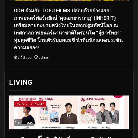
GDH ร่วมกับ TOFU FILMS ปล่อยตัวอย่างแรก!
ภาพยนตร์ฟอร์มยักษ์ ‘คุณยายวรนาฏ’ (INHERIT)
เตรียมคายตะขาบหนังไทยในรอบปฐมทัศน์โลก ณ
เทศกาลภาพยนตร์นานาชาติโตรอนโต “จุ๋ย วรัทยา”
ทุ่มสุดชีวิต โกนหัวรับบทแม่ชี นำทีมนักแสดงประชัน
ความสยอง!
2 วัน ago
admin
LIVING
LIVING
UPDATE
1 min read