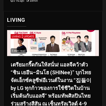
2 วัน ago
admin
LIVING
LIVING
UPDATE
1 min read
เตรียมกรี๊ดกันให้สนั่น! แอลจีคว้าตัว
“ชิน เยอึน–มินโฮ (SHINee)” บุกไทย
จัดเอ็กซ์คลูซีฟอีเวนต์ในงาน “집들이
by LG ทุกก้าวของการใช้ชีวิตในบ้าน
เริ่มต้นกับแอลจี” พร้อมทัพศิลปินไทย
ร่วมสร้างสีสัน ณ เซ็นทรัลเวิลด์ 4-9