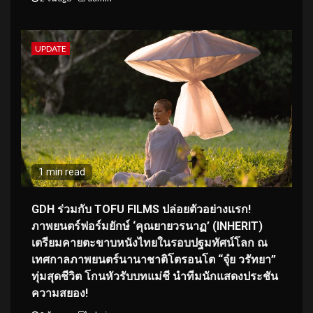
UPDATE
1 min read
GDH ร่วมกับ TOFU FILMS ปล่อยตัวอย่างแรก!
ภาพยนตร์ฟอร์มยักษ์ ‘คุณยายวรนาฏ’ (INHERIT)
เตรียมคายตะขาบหนังไทยในรอบปฐมทัศน์โลก ณ
เทศกาลภาพยนตร์นานาชาติโตรอนโต “จุ๋ย วรัทยา”
ทุ่มสุดชีวิต โกนหัวรับบทแม่ชี นำทีมนักแสดงประชัน
ความสยอง!