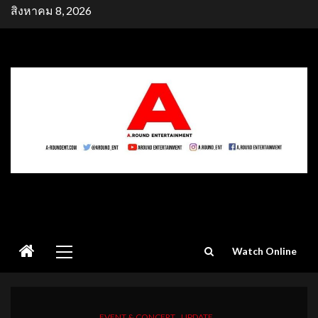
Skip
สิงหาคม 8, 2026
to
content
Primary
Watch Online
Menu
EVENT & CONCERT
UPDATE