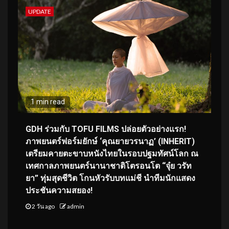
UPDATE
1 min read
GDH ร่วมกับ TOFU FILMS ปล่อยตัวอย่างแรก!
ภาพยนตร์ฟอร์มยักษ์ ‘คุณยายวรนาฏ’ (INHERIT)
เตรียมคายตะขาบหนังไทยในรอบปฐมทัศน์โลก ณ
เทศกาลภาพยนตร์นานาชาติโตรอนโต “จุ๋ย วรัท
ยา” ทุ่มสุดชีวิต โกนหัวรับบทแม่ชี นำทีมนักแสดง
ประชันความสยอง!
2 วัน ago
admin