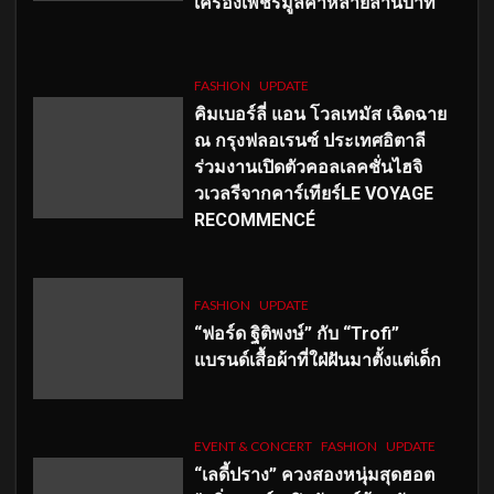
เครื่องเพชรมูลค่าหลายล้านบาท
FASHION
UPDATE
คิมเบอร์ลี่ แอน โวลเทมัส เฉิดฉาย
ณ กรุงฟลอเรนซ์ ประเทศอิตาลี
ร่วมงานเปิดตัวคอลเลคชั่นไฮจิ
วเวลรีจากคาร์เทียร์LE VOYAGE
RECOMMENCÉ
FASHION
UPDATE
“ฟอร์ด ฐิติพงษ์” กับ “Trofi”
แบรนด์เสื้อผ้าที่ใฝ่ฝันมาตั้งแต่เด็ก
EVENT & CONCERT
FASHION
UPDATE
“เลดี้ปราง” ควงสองหนุ่มสุดฮอต