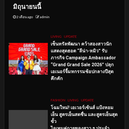
มิถุนายนนี้
2 เดือน ago
admin
LIVING
UPDATE
เซ็นทรัลพัฒนา คว้าสองสาวนัก
แสดงสุดฮอต “ลีน่า-หมิว” รับ
ภารกิจ Campaign Ambassador
“Grand Grand Sale 2026” ปลุก
เอเนอร์จี้มหกรรมช้อปกลางปีสุด
คึกคัก
FASHION
LIVING
UPDATE
โฉมใหม่
! เอเวอร์เซ้นส์ แป้งหอม
เย็น สูตรเย็นสดชื่น และสูตรเย็นสุด
ขั้ว
ไอเทมคู่กายของสาว ๆ ประจำ