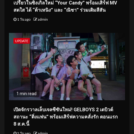
เปรี้ยวในซิงเกิลใหม่ “Your Candy” พร้อมเสิร์ฟ MV
สดใส ได้ “ต้าเหนิง” และ “ณิชา” ร่วมเติมสีสัน
1 วัน ago
admin
UPDATE
1 min read
เปิดจักรวาลเล็บเจลซีซันใหม่! GELBOYS 2 เดบิวต์
สถานะ “ติ่งแฟน” พร้อมเสิร์ฟความคลั่งรัก ตอนแรก
8 ส.ค.นี้
2 วัน ago
admin