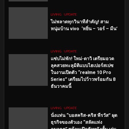
LIVING
UPDATE
ไม่พลาดทุกวินาทีสำคัญ
! สาม
หนุ่มบ้าน vivo ‘หยิ่น – วอร์ – มีน’
LIVING
UPDATE
แซ่บไม่พัก! ใหม่-ดาวิ เตรียมอวด
ลุคสวยทะลุมิติแบบไฮเปอร์สเปซ
ในงานเปิดตัว “realme 10 Pro
Series” เตรียมไปว้าวพร้อมกัน 8
ธันวาคมนี้
LIVING
UPDATE
นั่งแท่น “บอสคริส-คริส พีรวัส” ผุด
ธุรกิจของตัวเอง “สลัดแห่ง