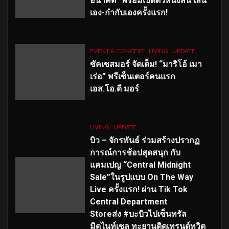
อนาคต” พร้อมเปิดตัวหนังสั้น เล่น
เอง-กำกับเองครั้งแรก!
EVENT & CONCERT
LIVING
UPDATE
ซัคเซสมอร์ จัดเต็ม
!
“มาริโอ้ เมา
เร่อ” พรีเซ็นเตอร์คนแรก
เอส
.โอ.ดี มอร์
LIVING
UPDATE
บิว – จักรพันธ์ ร่วมสร้างปรากฏ
การณ์การช้อปสุดสนุก กับ
แคมเปญ “Central Midnight
Sale”ในรูปแบบ On The Way
Live ครั้งแรก! ผ่าน Tik Tok
Central Department
Storeส่ง #บะบิวไปเซ็นทรัล
มิดไนท์เซล ทะยานติดเทรนด์ทวิต