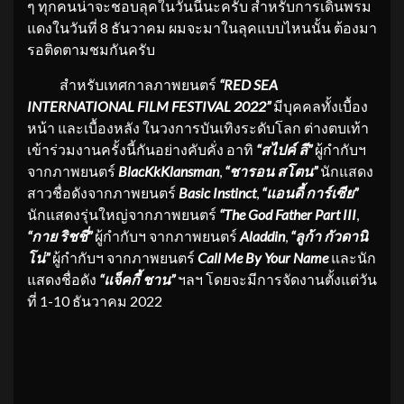
ๆ ทุกคนน่าจะชอบลุคในวันนี้นะครับ สำหรับการเดินพรม
แดงในวันที่ 8 ธันวาคม ผมจะมาในลุคแบบไหนนั้น ต้องมา
รอติดตามชมกันครับ
สำหรับเทศกาลภาพยนตร์
“RED SEA
INTERNATIONAL FILM FESTIVAL 2022”
มีบุคคลทั้งเบื้อง
หน้า และเบื้องหลัง ในวงการบันเทิงระดับโลก ต่างตบเท้า
เข้าร่วมงานครั้งนี้กันอย่างคับคั่ง อาทิ
“สไปค์ ลี”
ผู้กำกับฯ
จากภาพยนตร์
BlacKkKlansman
,
“ชารอน สโตน”
นักแสดง
สาวชื่อดังจากภาพยนตร์
Basic Instinct
,
“แอนดี้ การ์เซีย”
นักแสดงรุ่นใหญ่จากภาพยนตร์
“The God Father Part III
,
“กาย ริชชี่”
ผู้กำกับฯ จากภาพยนตร์
Aladdin
,
“ลูก้า กัวดานิ
โน่”
ผู้กำกับฯ จากภาพยนตร์
Call Me By Your Name
และนัก
แสดงชื่อดัง
“แจ็คกี้ ชาน”
ฯลฯ โดยจะมีการจัดงานตั้งแต่วัน
ที่ 1-10 ธันวาคม 2022