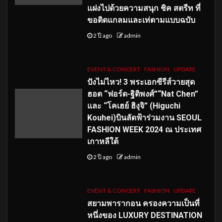
แฝงไปด้วยความสนุก ชิค สตรีท ที่
ขอติดแกลมและเท่ตามแบบฉบับ
2 ปี ago
admin
EVENT & CONCERT
FASHION
UPDATE
ปังไม่ไหว! 3 พระเอกซีรีส์วายสุด
ฮอต “ฟอร์ด-ฐิติพงศ์”“Nat Chen”
และ “โคเฮย์ ฮิงุจิ” (Higuchi
Kouhei)บินลัดฟ้าร่วมงาน SEOUL
FASHION WEEK 2024 ณ ประเทศ
เกาหลีใต้
2 ปี ago
admin
EVENT & CONCERT
FASHION
UPDATE
สยามพารากอน ครองความเป็นที่
หนึ่งของ LUXURY DESTINATION