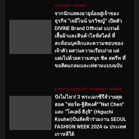
FASHION
UPDATE
จากนักแสดงอายุน้อยสู่เจ้าของ
ธุรกิจ “เจมีไนน์ นรวิชญ์” เปิดตัว
DIVINE Brand Official แบรนด์
เสื้อผ้าและสินค้าไลฟ์สไตล์ ที่
สะท้อนบุคลิกและความชอบของ
เจ้าตัว ผสานความเรียบง่าย แต่
แฝงไปด้วยความสนุก ชิค สตรีท ที่
ขอติดแกลมและเท่ตามแบบฉบับ
EVENT & CONCERT
FASHION
UPDATE
ปังไม่ไหว! 3 พระเอกซีรีส์วายสุด
ฮอต “ฟอร์ด-ฐิติพงศ์”“Nat Chen”
และ “โคเฮย์ ฮิงุจิ” (Higuchi
Kouhei)บินลัดฟ้าร่วมงาน SEOUL
FASHION WEEK 2024 ณ ประเทศ
เกาหลีใต้