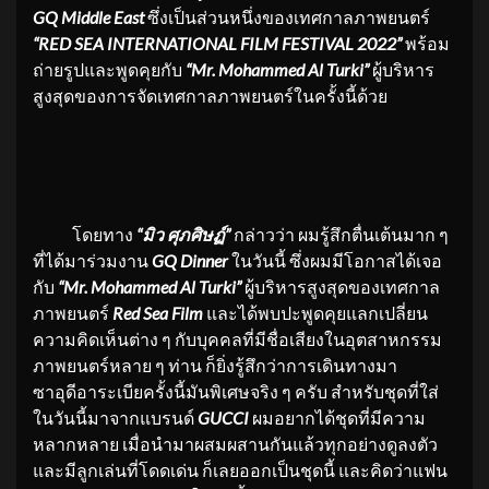
GQ Middle East
ซึ่งเป็นส่วนหนึ่งของเทศกาลภาพยนตร์
“RED SEA INTERNATIONAL FILM FESTIVAL 2022”
พร้อม
ถ่ายรูปและพูดคุยกับ
“Mr. Mohammed Al Turki”
ผู้บริหาร
สูงสุดของการจัดเทศกาลภาพยนตร์ในครั้งนี้ด้วย
โดยทาง
“มิว ศุภศิษฏ์”
กล่าวว่า ผมรู้สึกตื่นเต้นมาก ๆ
ที่ได้มาร่วมงาน
GQ Dinner
ในวันนี้ ซึ่งผมมีโอกาสได้เจอ
กับ
“Mr. Mohammed Al Turki”
ผู้บริหารสูงสุดของเทศกาล
ภาพยนตร์
Red Sea Film
และได้พบปะพูดคุยแลกเปลี่ยน
ความคิดเห็นต่าง ๆ กับบุคคลที่มีชื่อเสียงในอุตสาหกรรม
ภาพยนตร์หลาย ๆ ท่าน ก็ยิ่งรู้สึกว่าการเดินทางมา
ซาอุดีอาระเบียครั้งนี้มันพิเศษจริง ๆ ครับ สำหรับชุดที่ใส่
ในวันนี้มาจากแบรนด์
GUCCI
ผมอยากได้ชุดที่มีความ
หลากหลาย เมื่อนำมาผสมผสานกันแล้วทุกอย่างดูลงตัว
และมีลูกเล่นที่โดดเด่น ก็เลยออกเป็นชุดนี้ และคิดว่าแฟน