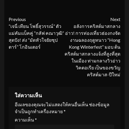
Continue
Previous
Next
“เจนี่ เทียน โพธิ์สุวรรณ์” ตัว
อลังการคริสต์มาสกลาง
Reading
แม่คัมแบ็คคู่ “กลัฟ คณาวุฒิ”
อ่าว! การท่องเที่ยวฮ่องกงจัด
สุดปัง! ส่ง “มัดหัวใจยัยซุป
งานฉลองฤดูหนาว “Hong
ตาร์” โกอินเตอร์
Kong Winterfest” มอบ ต้น
คริสต์มาสกลางแจ้งที่สูงที่สุด
ในเมือง ท่ามกลางวิวอ่าว
วิคตอเรีย เป็นของขวัญ
คริสต์มาส-ปีใหม่
ใส่ความเห็น
อีเมลของคุณจะไม่แสดงให้คนอื่นเห็น
ช่องข้อมูล
จำเป็นถูกทำเครื่องหมาย
*
ความเห็น
*