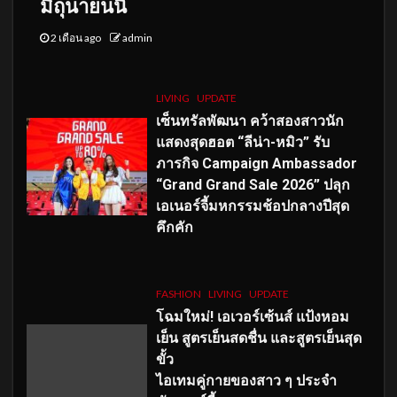
มิถุนายนนี้
2 เดือน ago
admin
LIVING
UPDATE
เซ็นทรัลพัฒนา คว้าสองสาวนัก
แสดงสุดฮอต “ลีน่า-หมิว” รับ
ภารกิจ Campaign Ambassador
“Grand Grand Sale 2026” ปลุก
เอเนอร์จี้มหกรรมช้อปกลางปีสุด
คึกคัก
FASHION
LIVING
UPDATE
โฉมใหม่
! เอเวอร์เซ้นส์ แป้งหอม
เย็น สูตรเย็นสดชื่น และสูตรเย็นสุด
ขั้ว
ไอเทมคู่กายของสาว ๆ ประจำ