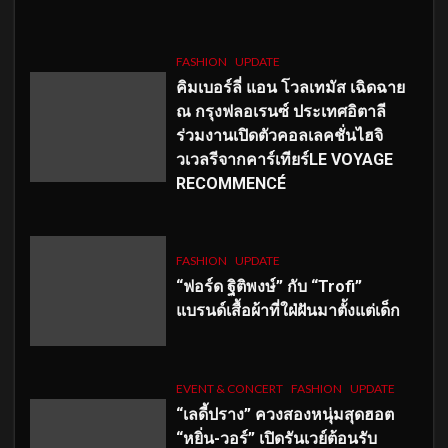
FASHION
UPDATE
คิมเบอร์ลี่ แอน โวลเทมัส เฉิดฉาย
ณ กรุงฟลอเรนซ์ ประเทศอิตาลี
ร่วมงานเปิดตัวคอลเลคชั่นไฮจิ
วเวลรีจากคาร์เทียร์LE VOYAGE
RECOMMENCÉ
FASHION
UPDATE
“ฟอร์ด ฐิติพงษ์” กับ “Trofi”
แบรนด์เสื้อผ้าที่ใฝ่ฝันมาตั้งแต่เด็ก
EVENT & CONCERT
FASHION
UPDATE
“เลดี้ปราง” ควงสองหนุ่มสุดฮอต
“หยิ่น-วอร์” เปิดรันเวย์ต้อนรับ