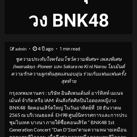
วง BNK48
4 ปี ago
admin
1 min read
ชูความประทับใจพร้อมโชว์ความพิเศษ+ เพลงพิเศษ
Jiwarudays -Pioneer และ Sakura no Ki ni Narou โมเม้นต์
ความรักความผูกพันสุดแสนอบอุ่น ร่วมกับแฟนแฟนครั้ง
สุดท้าย
กรุงเทพมหานคร : บริษัท อินดิเพนเด้นท์ อาร์ทิสท์ เมเนจ
เม้นท์ จำกัด หรือ iAM ต้นสังกัดศิลปินไอดอลหญิงวง
BNK48 จัดคอนเสิร์ตใหญ่ ในวันอาทิตย์ที่ 18 ธันวาคม
2565 ณ บริเวณฮอลล์ EH98 ศูนย์นิทรรศการและการประ
ชุมไบเทค บางนา ภายใต้ชื่อคอนเสิร์ต “ BNK48 1st
Generation Concert “Dan D’1ion”ตามความหมายเหมือน
ดอกแดนดิไลออน เมื่อถึงช่วงเวลาหนึ่ง ดอกแดนดิไลออน