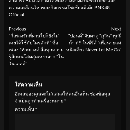
สามารถชมมิวสิกวิดีโอเพลงต่างต่างผ่านYouTube และ
ความเคลื่อนไหวของกิจกรรมโซเซียลมีเดีย BNK48
Official
Continue
Previous
Next
“กี่เพลงรักที่ผ่านไปก็ยังไม่
“ปอนด์” จับตาดู “ภูวิน” ทุกฝี
Reading
เคยได้ใช้กับใครสักที” ชื่อ
ก้าว!!! ในซีรีส์ “เพื่อนายแค่
เพลง 16 พยางค์ สื่อทุกความ
หนึ่งเดียว Never Let Me Go”
รู้สึกคนโสดสุดเหงาจาก “โน
วัน เอลส์”
ใส่ความเห็น
อีเมลของคุณจะไม่แสดงให้คนอื่นเห็น
ช่องข้อมูล
จำเป็นถูกทำเครื่องหมาย
*
ความเห็น
*