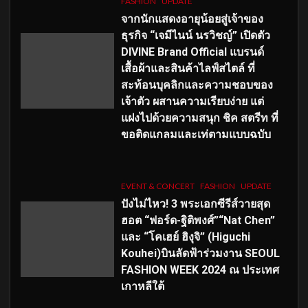
FASHION
UPDATE
จากนักแสดงอายุน้อยสู่เจ้าของ
ธุรกิจ “เจมีไนน์ นรวิชญ์” เปิดตัว
DIVINE Brand Official แบรนด์
เสื้อผ้าและสินค้าไลฟ์สไตล์ ที่
สะท้อนบุคลิกและความชอบของ
เจ้าตัว ผสานความเรียบง่าย แต่
แฝงไปด้วยความสนุก ชิค สตรีท ที่
ขอติดแกลมและเท่ตามแบบฉบับ
EVENT & CONCERT
FASHION
UPDATE
ปังไม่ไหว! 3 พระเอกซีรีส์วายสุด
ฮอต “ฟอร์ด-ฐิติพงศ์”“Nat Chen”
และ “โคเฮย์ ฮิงุจิ” (Higuchi
Kouhei)บินลัดฟ้าร่วมงาน SEOUL
FASHION WEEK 2024 ณ ประเทศ
เกาหลีใต้