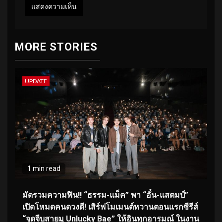
MORE STORIES
UPDATE
1 min read
มัดรวมความฟิน!! “ธรรม-แม็ค” พา “อั๋น-แสตมป์”
เปิดโหมดคนดวงดี! เสิร์ฟโมเมนต์หวานตอนแรกซีรีส์
“จุดจีบสายมู Unlucky Bae” ให้อินทุกอารมณ์ ในงาน