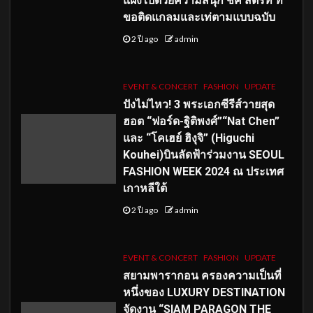
แฝงไปด้วยความสนุก ชิค สตรีท ที่
ขอติดแกลมและเท่ตามแบบฉบับ
2 ปี ago
admin
EVENT & CONCERT
FASHION
UPDATE
ปังไม่ไหว! 3 พระเอกซีรีส์วายสุด
ฮอต “ฟอร์ด-ฐิติพงศ์”“Nat Chen”
และ “โคเฮย์ ฮิงุจิ” (Higuchi
Kouhei)บินลัดฟ้าร่วมงาน SEOUL
FASHION WEEK 2024 ณ ประเทศ
เกาหลีใต้
2 ปี ago
admin
EVENT & CONCERT
FASHION
UPDATE
สยามพารากอน ครองความเป็นที่
หนึ่งของ LUXURY DESTINATION
จัดงาน “SIAM PARAGON THE