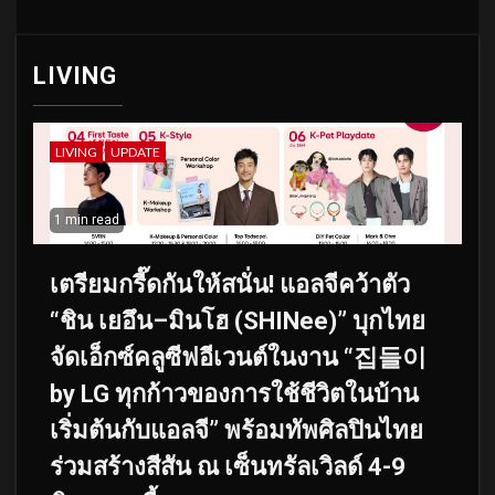
LIVING
LIVING
UPDATE
1 min read
เตรียมกรี๊ดกันให้สนั่น! แอลจีคว้าตัว
“ชิน เยอึน–มินโฮ (SHINee)” บุกไทย
จัดเอ็กซ์คลูซีฟอีเวนต์ในงาน “집들이
by LG ทุกก้าวของการใช้ชีวิตในบ้าน
เริ่มต้นกับแอลจี” พร้อมทัพศิลปินไทย
ร่วมสร้างสีสัน ณ เซ็นทรัลเวิลด์ 4-9