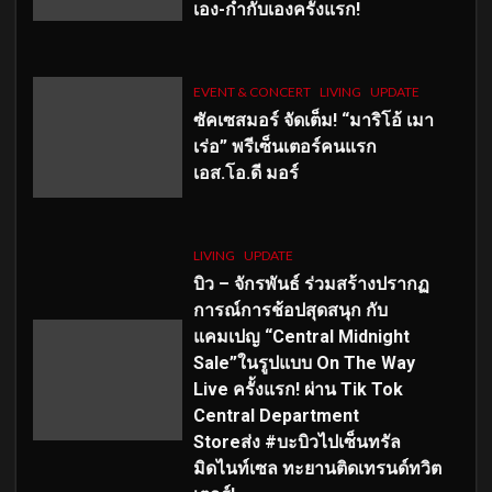
เอง-กำกับเองครั้งแรก!
EVENT & CONCERT
LIVING
UPDATE
ซัคเซสมอร์ จัดเต็ม
!
“มาริโอ้ เมา
เร่อ” พรีเซ็นเตอร์คนแรก
เอส
.โอ.ดี มอร์
LIVING
UPDATE
บิว – จักรพันธ์ ร่วมสร้างปรากฏ
การณ์การช้อปสุดสนุก กับ
แคมเปญ “Central Midnight
Sale”ในรูปแบบ On The Way
Live ครั้งแรก! ผ่าน Tik Tok
Central Department
Storeส่ง #บะบิวไปเซ็นทรัล
มิดไนท์เซล ทะยานติดเทรนด์ทวิต