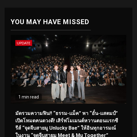
YOU MAY HAVE MISSED
UPDATE
1 min read
มัดรวมความฟิน!! “ธรรม-แม็ค” พา “อั๋น-แสตมป์”
เปิดโหมดคนดวงดี! เสิร์ฟโมเมนต์หวานตอนแรกซี
รีส์ “จุดจีบสายมู Unlucky Bae” ให้อินทุกอารมณ์
ในงาน “จุดจีบสายมู Meet & Mu Together”