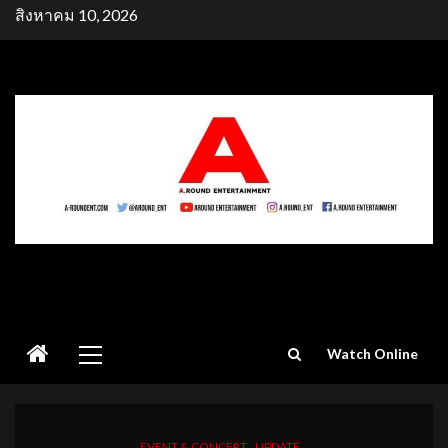
Skip
สิงหาคม 10, 2026
to
content
Primary
Watch Online
Menu
EVENT & CONCERT
UPDATE