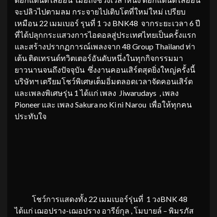
จะปลิวไปตามลม กระจายไปเติบโตที่ใหม่ใหม่ เปรียบ
เหมือน 22 เมมเบอร์ รุนที่ 1 วง BNK48 จากระยะเวลา 6 ปี
ที่ได้ปลุกกระแสวงการไอดอลสู่ประเทศไทยเป็นครั้งแรก
และสร้างปรากฏการณ์เพลงจาก 48 Group Thailand ท่า
เต้น ติดเทรนด์ทวิตเตอร์อันดับหนึ่งในทุกกิจกรรมมา
ยาวนานจนถึงปัจจุบัน ซึ่งงานคอนเสิร์ตสุดยิ่งใหญ่ครั้งนี้
บริษัทฯ เตรียมโชว์พิเศษเต็มอิ่มตลอดเวลาจัดคอนเสิร์ต
และเพลงพิเศษรุ่น 1 ได้แก่ เพลง Jiwarudays , เพลง
Pioneer และ เพลง Sakura no Ki ni Narou เพื่อให้ทุกคน
ประทับใจ
โชว์การแสดงทั้ง 22 เมมเบอร์รุ่นที่ 1 วงBNK 48
ได้แก่ เฌอปราง-เฌอปราง อารีย์กุล , โมบายล์ – พิมรภัส