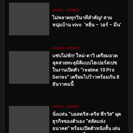
LIVING
UPDATE
ไม่พลาดทุกวินาทีสำคัญ
! สาม
หนุ่มบ้าน vivo ‘หยิ่น – วอร์ – มีน’
LIVING
UPDATE
แซ่บไม่พัก! ใหม่-ดาวิ เตรียมอวด
ลุคสวยทะลุมิติแบบไฮเปอร์สเปซ
ในงานเปิดตัว “realme 10 Pro
Series” เตรียมไปว้าวพร้อมกัน 8
ธันวาคมนี้
LIVING
UPDATE
นั่งแท่น “บอสคริส-คริส พีรวัส” ผุด
ธุรกิจของตัวเอง “สลัดแห่ง
อนาคต” พร้อมเปิดตัวหนังสั้น เล่น