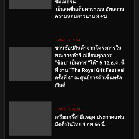
ซัมเมอร์นี้
เย็นสดชื่นเต็มคาราเบล อัพเลเวล
ความหอมยาวนาน
8
ชม.
LIVING
UPDATE
ชวนช้อปสินค้าจากโครงการใน
พระราชดำริ เปลี่ยนทุกการ
“ช้อป” เป็นการ “ให้” 6-12 ธ.ค. นี้
ที่ งาน “The Royal Gift Festival
ครั้งที่ 4” ณ ศูนย์การค้าเซ็นทรัล
เวิลด์
LIVING
UPDATE
เตรียมกรี๊ด! อีแจอุค ประกาศแฟน
มีตติ้งในไทย 4 กพ 66 นี้