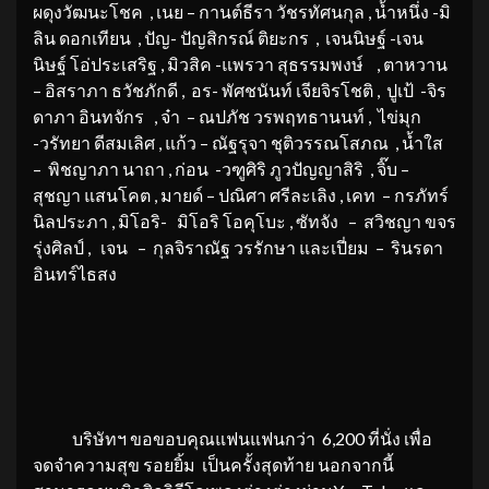
ผดุงวัฒนะโชค , เนย – กานต์ธีรา วัชรทัศนกุล , น้ำหนึ่ง -มิ
ลิน ดอกเทียน , ปัญ- ปัญสิกรณ์ ติยะกร , เจนนิษฐ์ -เจน
นิษฐ์ โอ่ประเสริฐ , มิวสิค -แพรวา สุธรรมพงษ์ , ตาหวาน
– อิสราภา ธวัชภักดี , อร- พัศชนันท์ เจียจิรโชติ , ปูเป้ -จิร
ดาภา อินทจักร , จ๋า – ณปภัช วรพฤทธานนท์ , ไข่มุก
-วรัทยา ดีสมเลิศ , แก้ว – ณัฐรุจา ชุติวรรณโสภณ , น้ำใส
– พิชญาภา นาถา , ก่อน -วฑูศิริ ภูวปัญญาสิริ , จิ๊บ –
สุชญา แสนโคต , มายด์ – ปณิศา ศรีละเลิง , เคท – กรภัทร์
นิลประภา , มิโอริ- มิโอริ โอคุโบะ , ซัทจัง – สวิชญา ขจร
รุ่งศิลป์ , เจน – กุลจิราณัฐ วรรักษา และเปี่ยม – รินรดา
อินทร์ไธสง
บริษัทฯ ขอขอบคุณแฟนแฟนกว่า 6,200 ที่นั่ง เพื่อ
จดจำความสุข รอยยิ้ม เป็นครั้งสุดท้าย นอกจากนี้