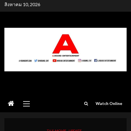
Skip
สิงหาคม 10, 2026
to
content
Primary
Watch Online
Menu
TV & MOVIE
UPDATE