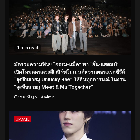
1 min read
มัดรวมความฟิน!! “ธรรม-แม็ค” พา “อั๋น-แสตมป์”
เปิดโหมดคนดวงดี! เสิร์ฟโมเมนต์หวานตอนแรกซีรีส์
“จุดจีบสายมู Unlucky Bae” ให้อินทุกอารมณ์ ในงาน
“จุดจีบสายมู Meet & Mu Together”
15 นาที ago
admin
UPDATE