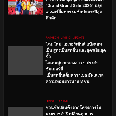
“Grand Grand Sale 2026” ปลุก
เอเนอร์จี้มหกรรมช้อปกลางปีสุด
คึกคัก
FASHION
LIVING
UPDATE
โฉมใหม่
! เอเวอร์เซ้นส์ แป้งหอม
เย็น สูตรเย็นสดชื่น และสูตรเย็นสุด
ขั้ว
ไอเทมคู่กายของสาว ๆ ประจำ
ซัมเมอร์นี้
เย็นสดชื่นเต็มคาราเบล อัพเลเวล
ความหอมยาวนาน
8
ชม.
LIVING
UPDATE
ชวนช้อปสินค้าจากโครงการใน
พระราชดำริ เปลี่ยนทุกการ