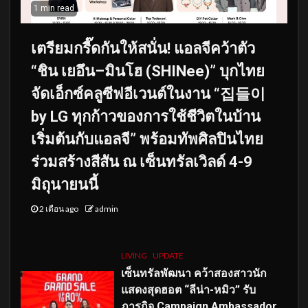
1 min read
เตรียมกรี๊ดกันให้สนั่น! แอลจีคว้าตัว
“ชิน เยอึน–มินโฮ (SHINee)” บุกไทย
จัดเอ็กซ์คลูซีฟอีเวนต์ในงาน “집들이
by LG ทุกก้าวของการใช้ชีวิตในบ้าน
เริ่มต้นกับแอลจี” พร้อมทัพศิลปินไทย
ร่วมสร้างสีสัน ณ เซ็นทรัลเวิลด์ 4-9
มิถุนายนนี้
2 เดือน ago
admin
LIVING
UPDATE
เซ็นทรัลพัฒนา คว้าสองสาวนัก
แสดงสุดฮอต “ลีน่า-หมิว” รับ
ภารกิจ Campaign Ambassador