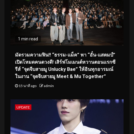
1 min read
มัดรวมความฟิน!! “ธรรม-แม็ค” พา “อั๋น-แสตมป์”
เปิดโหมดคนดวงดี! เสิร์ฟโมเมนต์หวานตอนแรกซี
รีส์ “จุดจีบสายมู Unlucky Bae” ให้อินทุกอารมณ์
ในงาน “จุดจีบสายมู Meet & Mu Together”
15 นาที ago
admin
UPDATE