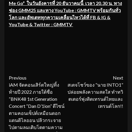
Me Go” ในวันอังคารที่ 20 ธันวาคมนี้ เวลา 20.30 น. ทาง
ช่อง GMM25 และทาง YouTube : GMMTV พร้อมกันทั่ว
โลก และอัพเดททุกความเคลื่อนไหวได้ที่ FB & IG &
YouTube & Twitter : GMMTV
Continue
Previous
Next
iAM จัดคอนเสิร์ตใหญ่ทิ้ง
สเตจโชว์ของ “นาย INTO1”
Reading
ท้ายปี 2022 ภายใต้ชื่อ
ปล่อยพลังความสดใส ทำทวิ
“BNK48 1st Generation
ตเตอร์พุ่งติดเทรนด์ไทยและ
Concert “Dan D’1ion” ดีไซน์
เทรนด์โลก!!
ตามคอนเซ็ปต์เหมือนดอก
แดนดิไลออน ปลิวกระจาย
ไปตามลมเติบโตตามความ