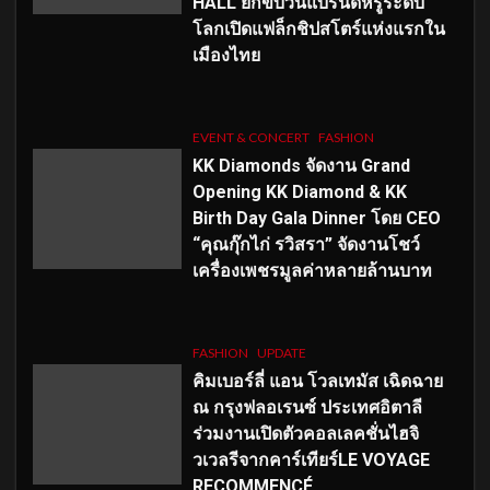
HALL ยกขบวนแบรนด์หรูระดับ
โลกเปิดแฟล็กชิปสโตร์แห่งแรกใน
เมืองไทย
EVENT & CONCERT
FASHION
KK Diamonds จัดงาน Grand
Opening KK Diamond & KK
Birth Day Gala Dinner โดย CEO
“คุณกุ๊กไก่ รวิสรา” จัดงานโชว์
เครื่องเพชรมูลค่าหลายล้านบาท
FASHION
UPDATE
คิมเบอร์ลี่ แอน โวลเทมัส เฉิดฉาย
ณ กรุงฟลอเรนซ์ ประเทศอิตาลี
ร่วมงานเปิดตัวคอลเลคชั่นไฮจิ
วเวลรีจากคาร์เทียร์LE VOYAGE
RECOMMENCÉ