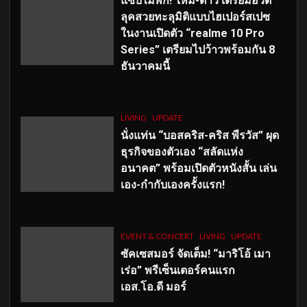
แซ่บไม่พัก! ใหม่-ดาวิ เตรียมอวด
ลุคสวยทะลุมิติแบบไฮเปอร์สเปซ
ในงานเปิดตัว “realme 10 Pro
Series” เตรียมไปว้าวพร้อมกัน 8
ธันวาคมนี้
LIVING
UPDATE
นั่งแท่น “บอสคริส-คริส พีรวัส” ผุด
ธุรกิจของตัวเอง “สลัดแห่ง
อนาคต” พร้อมเปิดตัวหนังสั้น เล่น
เอง-กำกับเองครั้งแรก!
EVENT & CONCERT
LIVING
UPDATE
ซัคเซสมอร์ จัดเต็ม
!
“มาริโอ้ เมา
เร่อ” พรีเซ็นเตอร์คนแรก
เอส
.โอ.ดี มอร์