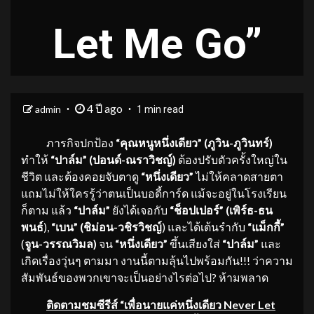
Let Me Go”
4 ปี ago
admin
1 min read
ภารกิจปกป้อง
“คุณหนูหนึ่งเดียว”
(ภูวิน-
ภูวินทร์)
ทำให้
“ปาล์ม”
(
ปอนด์-ณราวิชญ์)
ต้องปรับตัวครั้งใหญ่ใน
ชีวิต และต้องคอยจับตาดู
“หนึ่งเดียว”
ไม่ให้คลาดสายตา
แถมไม่ให้ใครรู้ว่าตนเป็นบอดี้การ์ด แม้จะอยู่ในโรงเรียน
ก็ตาม แล้ว
“ปาล์ม”
ยังได้เจอกับ
“ช็อปเปอร์”
(เพิร์ธ-ธน
พนธ์
),
“เบน” (ชิม่อน-วชิรวิชญ์
) และได้เต้นรำกับ
“แม็กกี้”
(
จูน-วรรณวิมล)
จน
“หนึ่งเดียว”
ขึ้นเสียงใส่
“ปาล์ม”
และ
เกิดเรื่องวุ่นๆ ตามมา งานนี้ตามลุ้นไปพร้อมกัน!!! ว่าความ
สัมพันธ์ของพวกเขาจะเป็นอย่างไรต่อไป? ห้ามพลาด
ติดตามชมซีรีส์ “เพื่อนายแค่หนึ่งเดียว Never Let