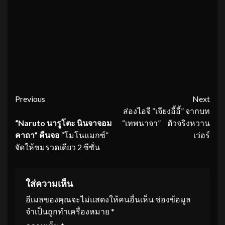
Continue
Previous
Next
ส่องไอจี “เจียงอี้อี้” จากบท
Reading
“Naruto นารูโตะ นินจาจอม
“เทพนาจา” ตัวจริงหวาน
คาถา” คืนจอ
“โมโนแมกซ์”
เว่อร์
จัดให้ชมรวดเดียว 2 ซีซั่น
ใส่ความเห็น
อีเมลของคุณจะไม่แสดงให้คนอื่นเห็น
ช่องข้อมูล
จำเป็นถูกทำเครื่องหมาย
*