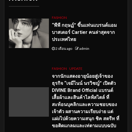
FASHION
“พีพี กฤษฏ์” ขึ้นแท่นแบรนด์แอม
บาสเดอร์ Cartier คนล่าสุดจาก
ประเทศไทย
2 เดือน ago
admin
FASHION
UPDATE
จากนักแสดงอายุน้อยสู่เจ้าของ
ธุรกิจ “เจมีไนน์ นรวิชญ์” เปิดตัว
DIVINE Brand Official แบรนด์
เสื้อผ้าและสินค้าไลฟ์สไตล์ ที่
สะท้อนบุคลิกและความชอบของ
เจ้าตัว ผสานความเรียบง่าย แต่
แฝงไปด้วยความสนุก ชิค สตรีท ที่
ขอติดแกลมและเท่ตามแบบฉบับ