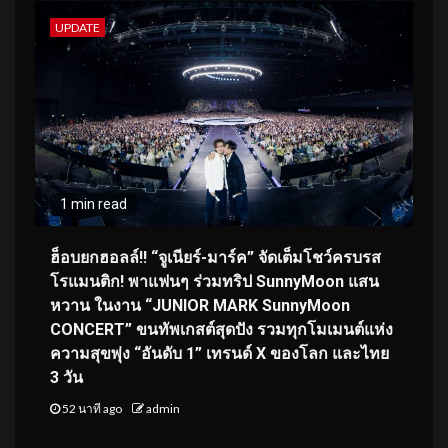
UPDATE
1 min read
ฮ็อบยกฮอลล์!! “จูเนียร์-มาร์ค” จัดเต็มโชว์ครบรส
โรแมนติก! พาแฟนๆ ร่วมทริป SunnyMoon แสน
หวาน ในงาน “JUNIOR MARK SunnyMoon
CONCERT” ขนทัพเกสต์สุดปัง รวมทุกโมเมนต์แห่ง
ความสุขพุ่ง “อันดับ 1” เทรนด์ X ของโลก และไทย
3 วัน
52 นาที ago
admin