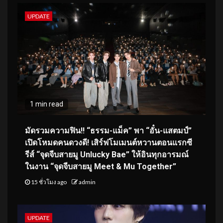
UPDATE
1 min read
มัดรวมความฟิน!! “ธรรม-แม็ค” พา “อั๋น-แสตมป์”
เปิดโหมดคนดวงดี! เสิร์ฟโมเมนต์หวานตอนแรกซี
รีส์ “จุดจีบสายมู Unlucky Bae” ให้อินทุกอารมณ์
ในงาน “จุดจีบสายมู Meet & Mu Together”
15 ชั่วโมง ago
admin
UPDATE