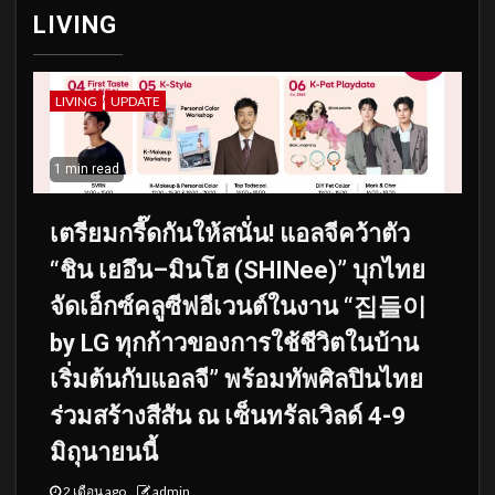
LIVING
LIVING
UPDATE
1 min read
เตรียมกรี๊ดกันให้สนั่น! แอลจีคว้าตัว
“ชิน เยอึน–มินโฮ (SHINee)” บุกไทย
จัดเอ็กซ์คลูซีฟอีเวนต์ในงาน “집들이
by LG ทุกก้าวของการใช้ชีวิตในบ้าน
เริ่มต้นกับแอลจี” พร้อมทัพศิลปินไทย
ร่วมสร้างสีสัน ณ เซ็นทรัลเวิลด์ 4-9
มิถุนายนนี้
2 เดือน ago
admin