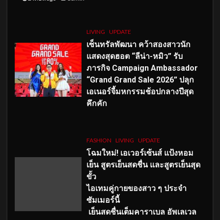
LIVING
UPDATE
เซ็นทรัลพัฒนา คว้าสองสาวนัก
แสดงสุดฮอต “ลีน่า-หมิว” รับ
ภารกิจ Campaign Ambassador
“Grand Grand Sale 2026” ปลุก
เอเนอร์จี้มหกรรมช้อปกลางปีสุด
คึกคัก
FASHION
LIVING
UPDATE
โฉมใหม่
! เอเวอร์เซ้นส์ แป้งหอม
เย็น สูตรเย็นสดชื่น และสูตรเย็นสุด
ขั้ว
ไอเทมคู่กายของสาว ๆ ประจำ
ซัมเมอร์นี้
เย็นสดชื่นเต็มคาราเบล อัพเลเวล