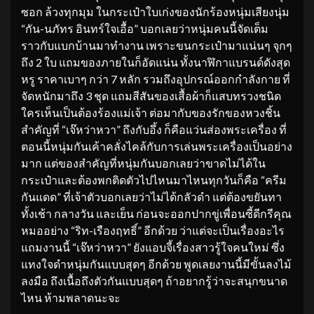
ซอก ล้วงทุกมุม ในกระเป๋าใบเก่งของนักร้องหนุ่มเสียงนุ่ม
“กัน-นภัทร อินทร์ใจเอื้อ” บอกเลยว่าหนุ่มคนนี้จัดเต็ม
ราวกับแบกบ้านมาทำงาน เพราะขนกระเป๋ามาแน่นๆ จุกๆ
ถึง 2 ใบ แถมของภายในก็อัดแน่น ทั้งนาฬิกาแบรนด์ดังสุด
หรู ราคาเบาๆ กว่า 7 หลัก รวมถึงอุปกรณ์ออกกำลังกาย ที่
จัดหนักมาถึง 3 ชุด แถมสีสันของเสื้อผ้าก็แสบทรวงชนิด
ใครเห็นเป็นต้องร้องแม่เจ้า ต่อมากับของรักของหวงชิ้น
สำคัญที่ “เจ๊หว่าหวา” ถึงกับอึ้ง ก็คือแว่นส่องพระเครื่อง ที่
ตอนนี้หนุ่มกันเค้าคลั่งไคล้กับการเล่นพระเครื่องเป็นอย่าง
มาก แต่ของสำคัญที่หนุ่มกันบอกเลยว่าขาดไม่ได้ใน
กระเป๋าและต้องพกติดตัวไปไหนมาไหนทุกวันก็คือ “ครีม
กันแดด” ที่เจ้าตัวบอกเลยว่าไม่ได้กลัวดำ แต่ต้องขยันทา
ทั้งเช้า กลางวัน และเย็น ก่อนจะออกปากขู่เพื่อนซี้ดีกรีคุณ
หมออย่าง “ริท-เรืองฤทธิ์” อีกด้วย ว่าแต่จะเป็นเรื่องอะไร
แถมงานนี้ “เจ๊หว่าหวา” ยังแอบจี้เรื่องสาวรู้ใจคนใหม่ ซึ่ง
แทงใจดำหนุ่มกันแบบสุดๆ อีกด้วย พูดเลยงานนี้มีขั้นลงไม้
ลงมือ ถึงเนื้อถึงตัวกันแบบสุดๆ ถ้าอยากรู้ว่าจะสนุกขนาด
ไหน ห้ามพลาดนะจะ