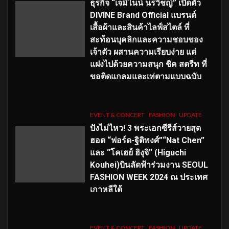
ธุรกิจ “เจมีไนน์ นรวิชญ์” เปิดตัว
DIVINE Brand Official แบรนด์
เสื้อผ้าและสินค้าไลฟ์สไตล์ ที่
สะท้อนบุคลิกและความชอบของ
เจ้าตัว ผสานความเรียบง่าย แต่
แฝงไปด้วยความสนุก ชิค สตรีท ที่
ขอติดแกลมและเท่ตามแบบฉบับ
EVENT & CONCERT
FASHION
UPDATE
ปังไม่ไหว! 3 พระเอกซีรีส์วายสุด
ฮอต “ฟอร์ด-ฐิติพงศ์”“Nat Chen”
และ “โคเฮย์ ฮิงุจิ” (Higuchi
Kouhei)บินลัดฟ้าร่วมงาน SEOUL
FASHION WEEK 2024 ณ ประเทศ
เกาหลีใต้
EVENT & CONCERT
FASHION
UPDATE