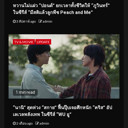
หวานไม่แผ่ว “ปอนด์” ยกเวลาทั้งชีวิตให้ “ภูวินทร์”
ในซีรีส์ “มีสติแล้วลูกพีช Peach and Me”
3 สัปดาห์ ago
admin
TV & MOVIE
UPDATE
1 min read
“นานิ” สุดห่วง “สกาย” ฟื้นปุ๊บเจอศึกหนัก “คริส” อัป
เลเวลพลังเทพ ในซีรีส์ “WU อู”
2 เดือน ago
admin