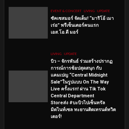
EVENT & CONCERT
LIVING
UPDATE
ซัคเซสมอร์ จัดเต็ม
!
“มาริโอ้ เมา
เร่อ” พรีเซ็นเตอร์คนแรก
เอส
.โอ.ดี มอร์
LIVING
UPDATE
บิว – จักรพันธ์ ร่วมสร้างปรากฏ
การณ์การช้อปสุดสนุก กับ
แคมเปญ “Central Midnight
Sale”ในรูปแบบ On The Way
Live ครั้งแรก! ผ่าน Tik Tok
Central Department
Storeส่ง #บะบิวไปเซ็นทรัล
มิดไนท์เซล ทะยานติดเทรนด์ทวิต
เตอร์!