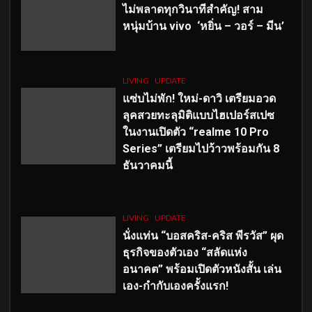
ไม่พลาดทุกวินาทีสำคัญ
! สาม
หนุ่มบ้าน vivo ‘หยิ่น – วอร์ – มีน’
LIVING
UPDATE
แซ่บไม่พัก! ใหม่-ดาวิ เตรียมอวด
ลุคสวยทะลุมิติแบบไฮเปอร์สเปซ
ในงานเปิดตัว “realme 10 Pro
Series” เตรียมไปว้าวพร้อมกัน 8
ธันวาคมนี้
LIVING
UPDATE
นั่งแท่น “บอสคริส-คริส พีรวัส” ผุด
ธุรกิจของตัวเอง “สลัดแห่ง
อนาคต” พร้อมเปิดตัวหนังสั้น เล่น
เอง-กำกับเองครั้งแรก!