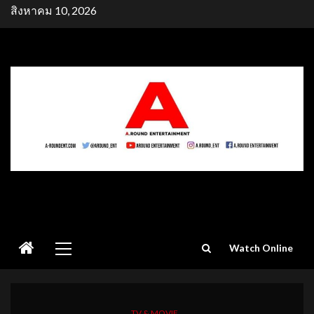
Skip
สิงหาคม 10, 2026
to
content
Primary
Watch Online
Menu
TV & MOVIE