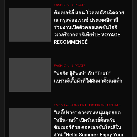
FASHION
UPDATE
คิมเบอร์ลี่ แอน โวลเทมัส เฉิดฉาย
ณ กรุงฟลอเรนซ์ ประเทศอิตาลี
ร่วมงานเปิดตัวคอลเลคชั่นไฮจิ
วเวลรีจากคาร์เทียร์LE VOYAGE
RECOMMENCÉ
FASHION
UPDATE
“ฟอร์ด ฐิติพงษ์” กับ “Trofi”
แบรนด์เสื้อผ้าที่ใฝ่ฝันมาตั้งแต่เด็ก
EVENT & CONCERT
FASHION
UPDATE
“เลดี้ปราง” ควงสองหนุ่มสุดฮอต
“หยิ่น-วอร์” เปิดรันเวย์ต้อนรับ
ซัมเมอร์ด้วย คอลเลกชั่นใหม่!ใน
งาน “Hello Summer Enjoy Your