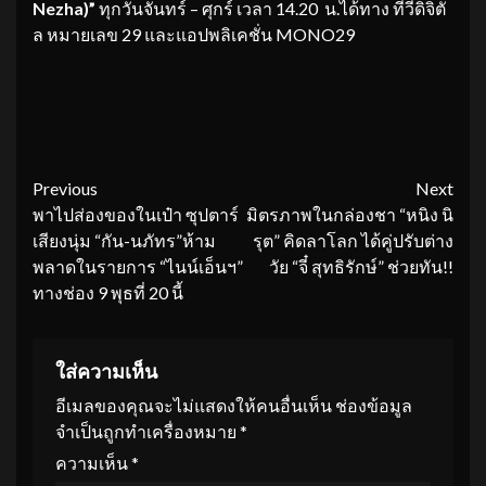
Nezha)”
ทุกวันจันทร์ – ศุกร์ เวลา 14.20 น.ได้ทาง ทีวีดิจิตั
ล หมายเลข 29 และแอปพลิเคชั่น MONO29
Continue
Previous
Next
พาไปส่องของในเป๋า ซุปตาร์
มิตรภาพในกล่องชา “หนิง นิ
Reading
เสียงนุ่ม “กัน-นภัทร”ห้าม
รุต” คิดลาโลก ได้คู่ปรับต่าง
พลาดในรายการ “ไนน์เอ็นฯ”
วัย “จี๋ สุทธิรักษ์” ช่วยทัน!!
ทางช่อง 9 พุธที่ 20 นี้
ใส่ความเห็น
อีเมลของคุณจะไม่แสดงให้คนอื่นเห็น
ช่องข้อมูล
จำเป็นถูกทำเครื่องหมาย
*
ความเห็น
*