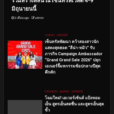
ร่วมสร้างสีสัน ณ เซ็นทรัลเวิลด์ 4-9
มิถุนายนนี้
2 เดือน ago
admin
LIVING
UPDATE
เซ็นทรัลพัฒนา คว้าสองสาวนัก
แสดงสุดฮอต “ลีน่า-หมิว” รับ
ภารกิจ Campaign Ambassador
“Grand Grand Sale 2026” ปลุก
เอเนอร์จี้มหกรรมช้อปกลางปีสุด
คึกคัก
FASHION
LIVING
UPDATE
โฉมใหม่
! เอเวอร์เซ้นส์ แป้งหอม
เย็น สูตรเย็นสดชื่น และสูตรเย็นสุด
ขั้ว