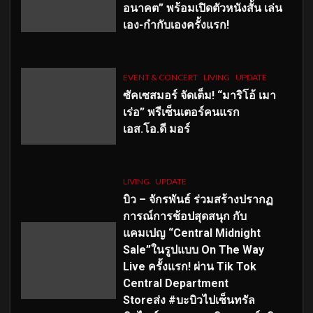
อนาคต” พร้อมเปิดตัวหนังสั้น เล่น
เอง-กำกับเองครั้งแรก!
EVENT & CONCERT
LIVING
UPDATE
ซัคเซสมอร์ จัดเต็ม
!
“มาริโอ้ เมา
เร่อ” พรีเซ็นเตอร์คนแรก
เอส
.โอ.ดี มอร์
LIVING
UPDATE
บิว – จักรพันธ์ ร่วมสร้างปรากฏ
การณ์การช้อปสุดสนุก กับ
แคมเปญ “Central Midnight
Sale”ในรูปแบบ On The Way
Live ครั้งแรก! ผ่าน Tik Tok
Central Department
Storeส่ง #บะบิวไปเซ็นทรัล