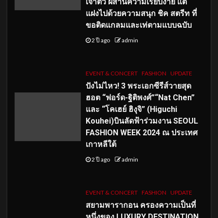
เจ้าตัว ผสานความเรียบง่าย แต่
แฝงไปด้วยความสนุก ชิค สตรีท ที่
ขอติดแกลมและเท่ตามแบบฉบับ
2 ปี ago
admin
EVENT & CONCERT
FASHION
UPDATE
ปังไม่ไหว! 3 พระเอกซีรีส์วายสุด
ฮอต “ฟอร์ด-ฐิติพงศ์”“Nat Chen”
และ “โคเฮย์ ฮิงุจิ” (Higuchi
Kouhei)บินลัดฟ้าร่วมงาน SEOUL
FASHION WEEK 2024 ณ ประเทศ
เกาหลีใต้
2 ปี ago
admin
EVENT & CONCERT
FASHION
UPDATE
สยามพารากอน ครองความเป็นที่
หนึ่งของ LUXURY DESTINATION