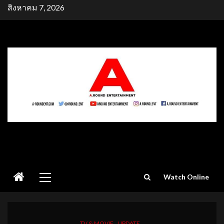
Skip
สิงหาคม 7, 2026
to
content
Primary
Watch Online
Menu
TV & MOVIE
UPDATE