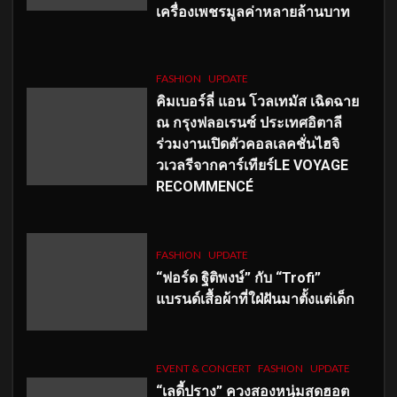
เครื่องเพชรมูลค่าหลายล้านบาท
FASHION
UPDATE
คิมเบอร์ลี่ แอน โวลเทมัส เฉิดฉาย
ณ กรุงฟลอเรนซ์ ประเทศอิตาลี
ร่วมงานเปิดตัวคอลเลคชั่นไฮจิ
วเวลรีจากคาร์เทียร์LE VOYAGE
RECOMMENCÉ
FASHION
UPDATE
“ฟอร์ด ฐิติพงษ์” กับ “Trofi”
แบรนด์เสื้อผ้าที่ใฝ่ฝันมาตั้งแต่เด็ก
EVENT & CONCERT
FASHION
UPDATE
“เลดี้ปราง” ควงสองหนุ่มสุดฮอต