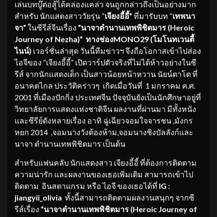
เล่นบทบู๊ต่อสู้ได้คล่องแคล่ว จนถูกกล่าวถึงเป็นอย่างมาก
สำหรับ นักแสดงสาววัยรุ่น “
เจียงอี้อี้
”
ที่มารับบท “
เทพนา
จา
”
ในซีรีส์จีนเรื่อง
“
นาจา
ตำนานเทพพิชิตมาร
(Heroic
Journey of Nezha)”
ทางช่อง
MONO29 (
โมโนทเวนตี้
ไนน์
)
เวอร์ชั่นล่าสุด วันนี้ทีมข่าวฯ จึงถือโอกาสเข้าไปส่อง
ไอจีของ “เจียงอี้อี้” เปิดวาร์ปตัวจริงที่ไม่ได้ห้าวอย่างในซี
รีส์ จากนักแสดงเด็ก เป็นสาวน้อยหน้าหวาน นัยน์ตาโต ที่
อนาคตไกล ประวัติคร่าวๆ เกิดเมื่อวันที่ 1 มกราคม ค.ศ.
2001 ที่เมืองปักกิ่ง ประเทศจีน ปัจจุบันยังเป็นนักศึกษาอยู่ที่
วิทยาลัยการแสดงแห่งชาติจีน ผลงานที่ผ่านมา มีทั้งหนัง
และซีรีย์ดังหลายเรื่อง อาทิ ฉู่เฉียวจอมใจจารชน ,มังกร
หยก 2014 ,จอมนางวังต้องห้าม,จอมนางชิงบัลลังก์และ
นาจา ตำนานเทพพิชิตมาร เป็นต้น
สำหรับแฟนคลับ นักแสดงสาว เจียงอี้อี้ ที่ต้องการติดตาม
ความน่ารัก และผลงานของเธอเพิ่มเติม สามารถเข้าไป
ติดตาม อินสตาแกรม หรือ ไอจี ของเธอได้ที่
IG :
jiangyii_olivia
ทั้งนี้สามารถติดตามผลงานสนุกๆ จากซี
รีส์เรื่อง
“นาจาตำนานเทพพิชิตมาร (Heroic Journey of