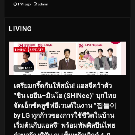
1 วัน ago
admin
LIVING
LIVING
UPDATE
1 min read
เตรียมกรี๊ดกันให้สนั่น! แอลจีคว้าตัว
“ชิน เยอึน–มินโฮ (SHINee)” บุกไทย
จัดเอ็กซ์คลูซีฟอีเวนต์ในงาน “집들이
by LG ทุกก้าวของการใช้ชีวิตในบ้าน
เริ่มต้นกับแอลจี” พร้อมทัพศิลปินไทย