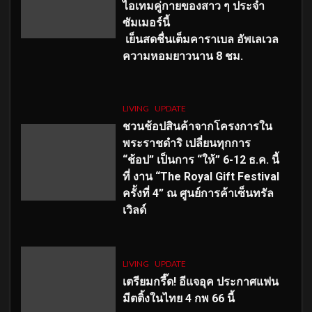
ไอเทมคู่กายของสาว ๆ ประจำ
ซัมเมอร์นี้
เย็นสดชื่นเต็มคาราเบล อัพเลเวล
ความหอมยาวนาน
8
ชม.
LIVING
UPDATE
ชวนช้อปสินค้าจากโครงการใน
พระราชดำริ เปลี่ยนทุกการ
“ช้อป” เป็นการ “ให้” 6-12 ธ.ค. นี้
ที่ งาน “The Royal Gift Festival
ครั้งที่ 4” ณ ศูนย์การค้าเซ็นทรัล
เวิลด์
LIVING
UPDATE
เตรียมกรี๊ด! อีแจอุค ประกาศแฟน
มีตติ้งในไทย 4 กพ 66 นี้