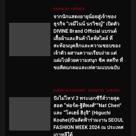
FASHION
UPDATE
จากนักแสดงอายุน้อยสู่เจ้าของ
ธุรกิจ “เจมีไนน์ นรวิชญ์” เปิดตัว
DIVINE Brand Official แบรนด์
เสื้อผ้าและสินค้าไลฟ์สไตล์ ที่
สะท้อนบุคลิกและความชอบของ
เจ้าตัว ผสานความเรียบง่าย แต่
แฝงไปด้วยความสนุก ชิค สตรีท ที่
ขอติดแกลมและเท่ตามแบบฉบับ
EVENT & CONCERT
FASHION
UPDATE
ปังไม่ไหว! 3 พระเอกซีรีส์วายสุด
ฮอต “ฟอร์ด-ฐิติพงศ์”“Nat Chen”
และ “โคเฮย์ ฮิงุจิ” (Higuchi
Kouhei)บินลัดฟ้าร่วมงาน SEOUL
FASHION WEEK 2024 ณ ประเทศ
เกาหลีใต้