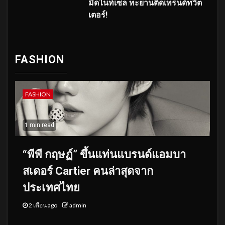
มิดไนท์เซล ทะยานติดเทรนด์ทวิต
เตอร์!
FASHION
FASHION
1 min read
“พีพี กฤษฏ์” ขึ้นแท่นแบรนด์แอมบา
สเดอร์ Cartier คนล่าสุดจาก
ประเทศไทย
2 เดือน ago
admin