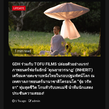
UPDATE
1 min read
GDH ร่วมกับ TOFU FILMS ปล่อยตัวอย่างแรก!
ภาพยนตร์ฟอร์มยักษ์ ‘คุณยายวรนาฏ’ (INHERIT)
เตรียมคายตะขาบหนังไทยในรอบปฐมทัศน์โลก ณ
เทศกาลภาพยนตร์นานาชาติโตรอนโต “จุ๋ย วรัท
ยา” ทุ่มสุดชีวิต โกนหัวรับบทแม่ชี นำทีมนักแสดง
ประชันความสยอง!
1 วัน ago
admin