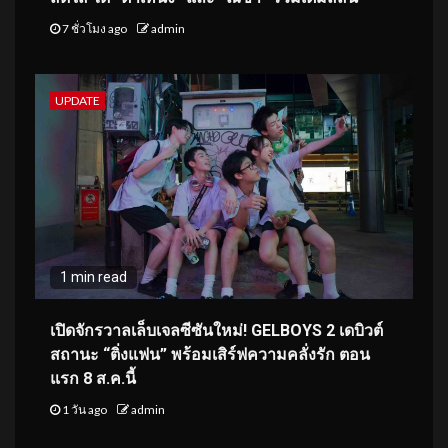
7 ชั่วโมง ago
admin
UPDATE
1 min read
เปิดจักรวาลเล็บเจลซีซันใหม่! GELBOYS 2 เดบิวต์
สถานะ “ติ่งแฟน” พร้อมเสิร์ฟความคลั่งรัก ตอน
แรก 8 ส.ค.นี้
1 วัน ago
admin