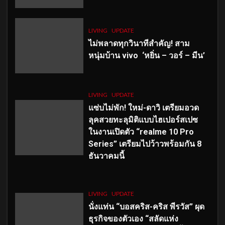
LIVING
UPDATE
ไม่พลาดทุกวินาทีสำคัญ
! สาม
หนุ่มบ้าน vivo ‘หยิ่น – วอร์ – มีน’
LIVING
UPDATE
แซ่บไม่พัก! ใหม่-ดาวิ เตรียมอวด
ลุคสวยทะลุมิติแบบไฮเปอร์สเปซ
ในงานเปิดตัว “realme 10 Pro
Series” เตรียมไปว้าวพร้อมกัน 8
ธันวาคมนี้
LIVING
UPDATE
นั่งแท่น “บอสคริส-คริส พีรวัส” ผุด
ธุรกิจของตัวเอง “สลัดแห่ง