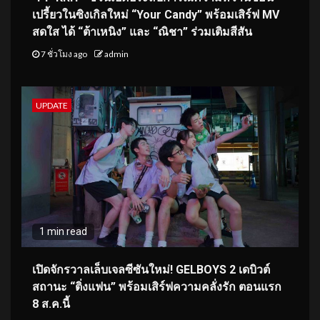
เปรี้ยวในซิงเกิลใหม่ “Your Candy” พร้อมเสิร์ฟ MV
สดใส ได้ “ต้าเหนิง” และ “ณิชา” ร่วมเติมสีสัน
7 ชั่วโมง ago
admin
UPDATE
1 min read
เปิดจักรวาลเล็บเจลซีซันใหม่! GELBOYS 2 เดบิวต์
สถานะ “ติ่งแฟน” พร้อมเสิร์ฟความคลั่งรัก ตอนแรก
8 ส.ค.นี้