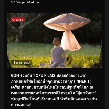
1 วัน ago
admin
UPDATE
1 min read
GDH ร่วมกับ TOFU FILMS ปล่อยตัวอย่างแรก!
ภาพยนตร์ฟอร์มยักษ์ ‘คุณยายวรนาฏ’ (INHERIT)
เตรียมคายตะขาบหนังไทยในรอบปฐมทัศน์โลก ณ
เทศกาลภาพยนตร์นานาชาติโตรอนโต “จุ๋ย วรัทยา”
ทุ่มสุดชีวิต โกนหัวรับบทแม่ชี นำทีมนักแสดงประชัน
ความสยอง!