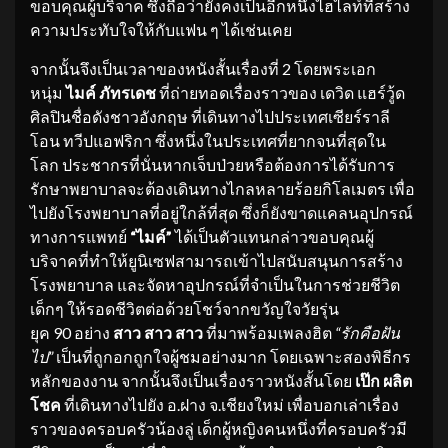
ขอบคุณผู้บริจาค ซึ่งถือว่ายังคงเป็นอีกหนึ่งไฮไลท์ที่สร้าง
ความประทับใจให้กับแฟน ๆ ได้เช่นเคย
​จากนั้นจึงเป็นเวลาของหนังสั้นเรื่องที่ 2 โดยพระเอก
หนุ่ม
ไมค์ ภัทรเดช
ที่ถ่ายทอดเรื่องราวของ เดวิด แฮร์วู้ด
ศิลปินชื่อดังชาวอังกฤษ ที่เดินทางไปประเทศเซียร์ราลี
โอน ทวีปแอฟริกา ซึ่งหนึ่งในประเทศที่ยากจนที่สุดใน
โลก ประชากรที่นั่นหากเจ็บป่วยหรือต้องการได้รับการ
รักษาพยาบาลจะต้องเดินทางไกลหลายร้อยกิโลเมตร เพื่อ
ไปยังโรงพยาบาลที่อยู่ใกล้ที่สุด ซึ่งก็ยังขาดแคลนอุปกรณ์
ทางการแพทย์
“ไมค์”
ได้เป็นตัวแทนกล่าวขอบคุณผู้
บริจาคที่ทำให้ยูนิเซฟสามารถเข้าไปสนับสนุนการสร้าง
โรงพยาบาล และจัดหาอุปกรณ์ที่จำเป็นในการช่วยชีวิต
เด็กๆ ให้รอดชีวิตต่อด้วยโชว์จากขวัญใจวัยรุ่น
ยุค 90 อย่าง
สาว สาว สาว
ที่มาพร้อมเพลงฮิต
“รักคือฝัน
ไป”
เป็นที่ถูกอกถูกใจผู้ชมอย่างมาก โดยเฉพาะสองพิธีกร
หลักของงาน จากนั้นจึงเป็นเรื่องราวหนังสั้นโดย
เป๊ก ผลิต
โชค
ที่เดินทางไปยัง อ.ฝาง จ.เชียงใหม่ เพื่อบอกเล่าเรื่อง
ราวของครอบครัวน้องลู่ เด็กผู้หญิงคนหนึ่งที่ครอบครัวมี