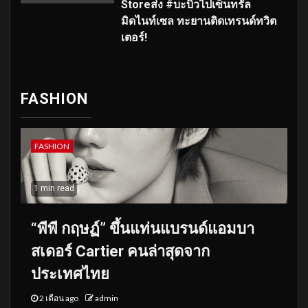
Storeส่ง #บะบิวไปเซ็นทรัล
มิดไนท์เซล ทะยานติดเทรนด์ทวิต
เตอร์!
FASHION
FASHION
1 min read
“พีพี กฤษฏ์” ขึ้นแท่นแบรนด์แอมบา
สเดอร์ Cartier คนล่าสุดจาก
ประเทศไทย
2 เดือน ago
admin