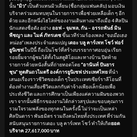
นั้น
“
มิว
”
เป็นตัวแทนมิวเลี่ยน (ชื่อกลุ่มแฟนคลับ) มอบเงิน
บริจาคร่วมสมทบทุนในรายการฯ เพื่อช่วยเหลือเด็ก ๆ อีก
ด้วย และอีกหนึ่งไฮไลท์ของงานเดินทางมาถึงเมื่อ 4 ศิลปิน
นักแสดงชื่อดัง อย่าง
ออฟ
–
จุมพล, กัน
–
อรรถพันธ์
มิน
พีชญา
และ
ไมค์ ภัทรเดช
ขึ้นเวทีร่วมร้องเพลง
“
ขอมือเธอ
หน่อย
”
เพลงประจำแคมเปญ
เดอะ บลู คาร์เพท โชว์ ฟอร์
ยูนิเซฟ
ในปีนี้ ถือเป็นโชว์ที่สร้างบรรยากาศอบอุ่น เรียก
รอยยิ้มจากผู้ชมได้ทั้งในสตูดิโอและทางบ้าน ปิดท้าย
รายการด้วยหนังสั้นที่ถ่ายทอดโดย
“
อานันท์ ปันยาร
ชุน
”
ทูตสันถวไมตรี องค์การยูนิเซฟ ประเทศไทย
ที่นำ
เสนอเรื่องราวชีวิตของเด็ก ๆในประเทศเซียร์ราลีโอนที่
ต้องทำงานเสี่ยงชีวิตแลกกับค่าจ้างเพียงเล็กน้อยเพื่อ
ประทังชีวิต และการศึกษาเป็นเพียงแค่ความฝันของพวก
เขา จากนั้นพิธีกรของงานได้กล่าวสรุปและขอบคุณการ
รวมใจรวมพลังของทุกคนในครั้งนี้ ไม่ว่าจะเป็นเหล่า
ศิลปินดารา พันธมิตร รวมถึงคนไทยทั้งประเทศ ที่ร่วมกัน
สนับสนุนรายการเดอะ บลู คาร์เพท โชว์ ทำให้เกิด
ยอด
บริจาค
27,617,000
บาท