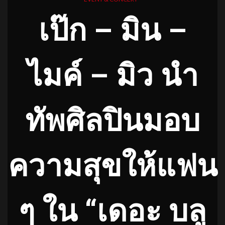
เป๊ก – มิน –
ไมค์ – มิว นำ
ทัพศิลปินมอบ
ความสุขให้แฟน
ๆ ใน “เดอะ บลู