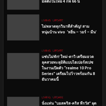
มีตติ้งในไทย 4 กพ 66 นี้
LIVING
UPDATE
ไม่พลาดทุกวินาทีสำคัญ
! สาม
หนุ่มบ้าน vivo ‘หยิ่น – วอร์ – มีน’
LIVING
UPDATE
แซ่บไม่พัก! ใหม่-ดาวิ เตรียมอวด
ลุคสวยทะลุมิติแบบไฮเปอร์สเปซ
ในงานเปิดตัว “realme 10 Pro
Series” เตรียมไปว้าวพร้อมกัน 8
ธันวาคมนี้
LIVING
UPDATE
นั่งแท่น “บอสคริส-คริส พีรวัส” ผุด