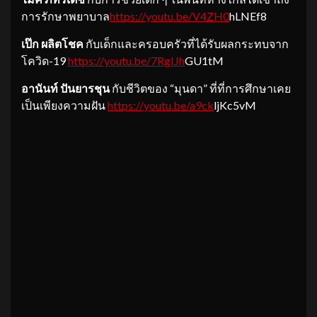
การรักษาพยาบาล
https://youtu.be/V4ZH0
hLNEf8
เป๊ก ผลิตโชค
กับเด็กและครอบครัวที่ได้รับผลกระทบจาก
โควิด-19
https://youtu.be/7RgIJh
GU1tM
อานันท์ ปันยารชุน
กับชีวิตของ “มุนดา” ที่ที่การศึกษาเคย
เป็นเพียงความฝัน
https://youtu.be/a9ck
ljKc5vM