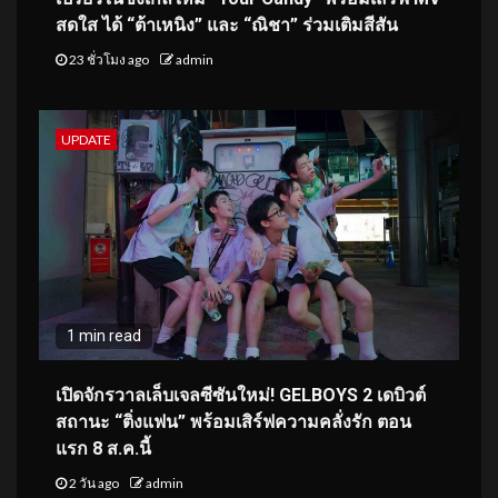
สดใส ได้ “ต้าเหนิง” และ “ณิชา” ร่วมเติมสีสัน
23 ชั่วโมง ago
admin
UPDATE
1 min read
เปิดจักรวาลเล็บเจลซีซันใหม่! GELBOYS 2 เดบิวต์
สถานะ “ติ่งแฟน” พร้อมเสิร์ฟความคลั่งรัก ตอน
แรก 8 ส.ค.นี้
2 วัน ago
admin