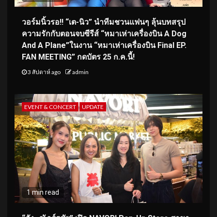
วอร์มนิ้วรอ!! “เต-นิว” นำทีมชวนแฟนๆ ลุ้นบทสรุป
ความรักกับตอนจบซีรีส์ “หมาเห่าเครื่องบิน A Dog
And A Plane”ในงาน “หมาเห่าเครื่องบิน Final EP.
FAN MEETING” กดบัตร 25 ก.ค.นี้!
3 สัปดาห์ ago
admin
EVENT & CONCERT
UPDATE
1 min read