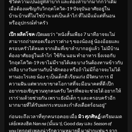
ชีวิตความเป็นอยู่ที่ลำบาก และต้องลำบากมากกว่าเดิม
เมื่อต้องเผชิญกับวิกฤตโควิด-19 ปัจจุบันอาศัยอยู่ใน
บ้าน บ้านที่ไม่ใช่บ้าน แต่เป็นเล้าไก่ ที่ไม่มีแม้แต่ที่นอน
หรืออุปกรณ์ทำครัว
เป๊ก ผลิตโชค
เปิดเผยว่า “หนังสั้นเพียง 7 นาทีอาจจะไม่
สามารถถ่ายทอดเรื่องราวต่าง ๆ ของน้องลู่ น้องอ้อยและ
ครอบครัวได้หมด จากเดิมที่เขาลำบากอยู่แล้ว ไม่มีบ้าน
ต้องอาศัยอยู่ในเล้าไก่ ใช้กิน นอน ทำอาหาร ยิ่งเจอกับ
วิกฤตโควิด-19 เขาไม่มีรายได้เลย บางวันต้องทานข้าวกับ
เกลือ บางวันทานกับน้ำผักดอง หรือถ้าไม่มีก็อาจจะไม่ได้
ทานอะไรเลย น้อง ๆ เป็นเด็กดี เรียนเก่ง มีจิตนาการ มี
ความฝัน แต่พวกเขาขาดโอกาสที่จะมีอนาคตที่ดี เป๊ก
อยากขอเชิญชวนทุกคนครับ ใครที่พอจะช่วยได้ อยากให้
เราร่วมด้วยช่วยกัน เพราะยังมีเด็ก ๆ และครอบครัวอีก
มากมายที่ได้รับผลกระทบและกำลังเดือดร้อนอยู่”
ก่อนจะถึงเวลาที่ทุกคนรอคอย เมื่อ
มิว ศุภศิษฏ์
เตรียมเมด
เล่ย์เพลงฮิต
Nan na
(
นั้นนา)
,
Good day และ
Season of
you
(ทุกฤดู)
เพลงน่ารักความหมายดี มาฝากแฟน ๆ จาก