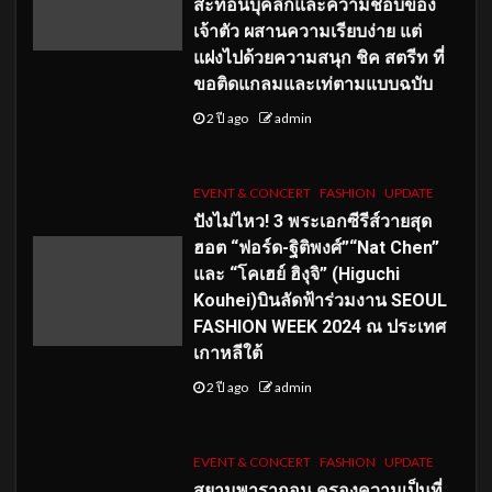
สะท้อนบุคลิกและความชอบของ
เจ้าตัว ผสานความเรียบง่าย แต่
แฝงไปด้วยความสนุก ชิค สตรีท ที่
ขอติดแกลมและเท่ตามแบบฉบับ
2 ปี ago
admin
EVENT & CONCERT
FASHION
UPDATE
ปังไม่ไหว! 3 พระเอกซีรีส์วายสุด
ฮอต “ฟอร์ด-ฐิติพงศ์”“Nat Chen”
และ “โคเฮย์ ฮิงุจิ” (Higuchi
Kouhei)บินลัดฟ้าร่วมงาน SEOUL
FASHION WEEK 2024 ณ ประเทศ
เกาหลีใต้
2 ปี ago
admin
EVENT & CONCERT
FASHION
UPDATE
สยามพารากอน ครองความเป็นที่