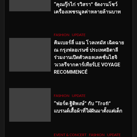
“คุณกุ๊กไก่ รวิสรา” จัดงานโชว์
เครื่องเพชรมูลค่าหลายล้านบาท
FASHION
UPDATE
คิมเบอร์ลี่ แอน โวลเทมัส เฉิดฉาย
ณ กรุงฟลอเรนซ์ ประเทศอิตาลี
ร่วมงานเปิดตัวคอลเลคชั่นไฮจิ
วเวลรีจากคาร์เทียร์LE VOYAGE
RECOMMENCÉ
FASHION
UPDATE
“ฟอร์ด ฐิติพงษ์” กับ “Trofi”
แบรนด์เสื้อผ้าที่ใฝ่ฝันมาตั้งแต่เด็ก
EVENT & CONCERT
FASHION
UPDATE