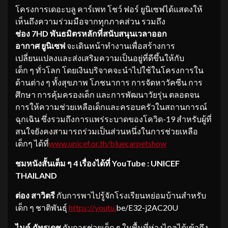
โครงการเดอะบลู คาร์เพท โชว์ ฟอร์ ยูนิเซฟได้แสดงให้
เห็นถึงความร่วมมือจากทุกภาคส่วน รวมถึง
ช่อง
7HD
พันธมิตรหลัก
ที่สนับสนุนเวลาออก
อากาศ
ยูนิเซฟ
จะเดินหน้าทำงานเพื่อสร้างการ
เปลี่ยนแปลงและส่งเสริมความเป็นอยู่ที่ดีขึ้นให้กับ
เด็ก ๆ ทั่วโลก โดยเงินบริจาคจะนำไปใช้ในโครงการใน
ด้านต่าง ๆ ทั้งสุขภาพ โภชนาการ การจัดหาวัคซีน การ
ศึกษา การคุ้มครองเด็ก และการพัฒนาวัยรุ่น ตลอดจน
การให้ความช่วยเหลือเด็กและครอบครัวในสถานการณ์
ฉุกเฉิน ซึ่งรวมถึงการแพร่ระบาดของโควิด-19 สำหรับผู้ที่
สนใจยังคงสามารถร่วมเป็นส่วนหนึ่งในการช่วยเหลือ
เด็กๆ ได้ที่
www.unicef.or.th/bluecarpetshow
ชมหนังสั้น
เต็ม ๆ
4
เรื่อง
ได้ที่
YouTube : UNICEF
THAILAND
ต่อง สาวิตรี
กับการพาไปรู้จักโรงเรียนหย่อมบ้านสำหรับ
เด็ก ๆ ชาติพันธุ์
https://youtu.
be/E32-j2AC20U
ไมค์ ภัทรเดช
กับการช่วยเด็ก ๆ ในพื้นที่ห่างไกลได้เข้าถึง