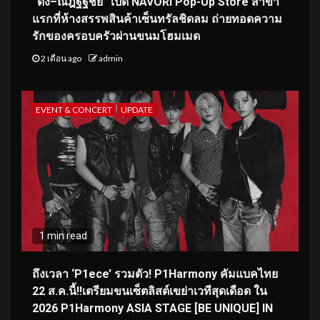
“ดัง–ณัฎฐ์ฐชัย” เปิด NAVORI Pop-Up Store สาขา
แรกที่ห้างสรรพสินค้าเซ็นทรัลชิดลม ถ่ายทอดความ
รักของครอบครัวผ่านขนมโฮมเมด
2 เดือน ago
admin
EVENT & CONCERT
UPDATE
1 min read
ถึงเวลา ‘P1ece’ รวมตัว! P1Harmony คัมแบคไทย
22 ส.ค.นี้!!เตรียมขนเซ็ตลิสต์เขย่าเวทีสุดเดือด ใน
2026 P1Harmony ASIA STAGE [BE UNIQUE] IN