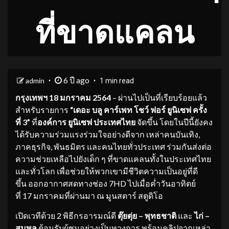
ที่ขาดแคลน
6 ปี ago
admin
1 min read
กรุงเทพฯ
1
8
มกราคม
2564
– ผ่านไปเป็นที่เรียบร้อยแล้ว
สำหรับรายการ
“
เดอะ บลู คาร์เพท โ
ชว์ ฟอร์ ยูนิเซฟ ครั้ง
ที่
3”
ที่
องค์การ ยูนิเซฟ ประเทศไทย
จัดขึ้น โดยในปีนี้ยังคง
ได้รับความร่วมแรงร่วมใจอย่างดีจาก เหล่าคนบันเทิง,
ภาคธุรกิจ, พันธมิตร และคนไทยทั่วประเทศ ร่วมกันส่งต่อ
ความช่วยเหลือไปยังเด็ก ๆ ที่ขาดแคลนทั้งในประเทศไทย
และทั่วโลก เพื่อช่วยให้พวกเขามีชีวิตความเป็นอยู่ที่ดี
ขึ้น ออกอากาศสดทางช่อง 7HD ไปเมื่อค่ำวันอาทิตย์
ที่ 17 มกราคมที่ผ่านมา ณ มูนสตาร์ สตูดิโอ
​เปิดเวทีด้วย 2 พิธีกรอารมณ์ดี
ตุ๊ยตุ่ย – พุทธชาติ
และ
ไก่
–
สมพล
ต้อนรับผู้ชมอย่างเป็นทางการ พร้อมคลิปจากเหล่า