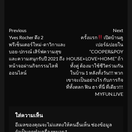
Continue
Previous
Next
Yves Rocher ดึง 2
ครั้งแรก
เปิดบ้านคู
Reading
พรีเซ็นเตอร์ใหม่-ดาวิกาและ
เปอร์&ปอยใน
บอย-ปกรณ์ เสิร์ฟความสุข
“COOPER&POY
และความสนุกรับปี 2021 ถึง
HOUSE+LOVE=HOME” ถ้า
หน้าจอผ่านกิจกรรมไลฟ์
ทั้งคู่ ต้องมาใช้ชีวิตร่วมกัน
ออนไลน์
ในบ้าน 1 หลังทั้งวัน!!! พวก
เขาจะเป็นอย่างไร กับภารกิจ
ที่ทั้งตลก ฟิน ฮา ที่นี่ ที่เดียว!!!
MYFUN.LIVE
ใส่ความเห็น
อีเมลของคุณจะไม่แสดงให้คนอื่นเห็น
ช่องข้อมูล
จำเป็นถูกทำเครื่องหมาย
*