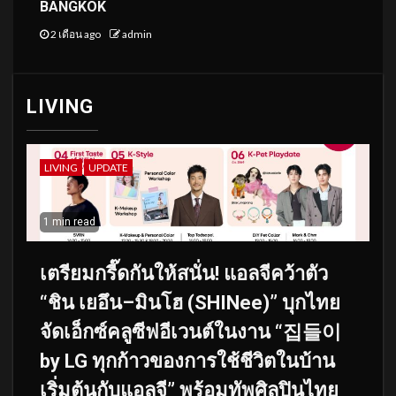
BANGKOK
2 เดือน ago
admin
LIVING
LIVING
UPDATE
1 min read
เตรียมกรี๊ดกันให้สนั่น! แอลจีคว้าตัว
“ชิน เยอึน–มินโฮ (SHINee)” บุกไทย
จัดเอ็กซ์คลูซีฟอีเวนต์ในงาน “집들이
by LG ทุกก้าวของการใช้ชีวิตในบ้าน
เริ่มต้นกับแอลจี” พร้อมทัพศิลปินไทย