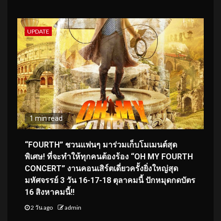
UPDATE
1 min read
“FOURTH” ชวนแฟนๆ มาร่วมเก็บโมเมนต์สุด
พิเศษ! ที่จะทำให้ทุกคนต้องร้อง “OH MY FOURTH
CONCERT” งานคอนเสิร์ตเดี่ยวครั้งยิ่งใหญ่สุด
มหัศจรรย์ 3 วัน 16-17-18 ตุลาคมนี้ ปักหมุดกดบัตร
16 สิงหาคมนี้!!
2 วัน ago
admin