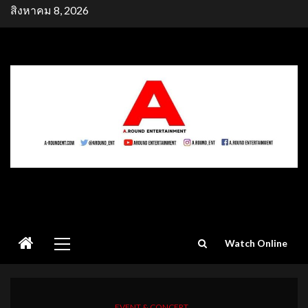
Skip
สิงหาคม 8, 2026
to
content
Primary
Watch Online
Menu
EVENT & CONCERT