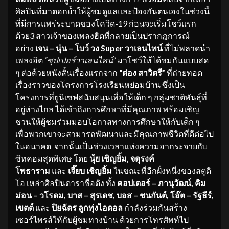
ศิลปินที่มาตอกย้ำให้ผู้ชมดูแลและป้องกันตนเองในช่วงนี้
ที่มีการแพร่ระบาดของโควิด-19 ก่อนจะเริ่มโชว์แรก
ด้วย3 สาวเจ้าของเพลงฮิตที่กลายเป็นปรากฎการณ์
อย่าง
เจน
–
นุ่น
–
โบว์ วง
Super
วาเลนไทน์
ที่ไม่พลาดนำ
เพลงฮิต
“
ซุปเปอร์วาเลนไทน์
”
มาโชว์ให้ได้ชมกันแบบสด
ๆ ต่อด้วยหนังสั้นเรื่องแรกจาก
“
ต่อง สาวิตรี
”
ที่ถ่ายทอด
เรื่องราวของโครงการโรงเรียนหย่อมบ้าน ซึ่งเป็น
โครงการที่ยูนิเซฟสนับสนุนเพื่อให้เด็ก ๆ กลุ่มชาติพันธุ์ที่
อยู่ห่างไกล ได้เข้าถึงการศึกษาที่มีคุณภาพ พร้อมเชิญ
ชวนให้ผู้ชมร่วมมอบโอกาสทางการศึกษาให้กับเด็ก ๆ
เพื่อพวกเขาจะสามารถพัฒนาและมีคุณภาพชีวิตที่ดีต่อไป
ในอนาคต จากนั้นเป็นช่วงเวลาแห่งความฮากระจายกับ
ซิทคอมสุดพิเศษ โดย
นุ้ย เชิญยิ้ม, จตุรงค์
โพธาราม
และ
เจี๊ยบ เชิญยิ้ม
ในขณะที่อีกฝั่งหนึ่งของสตูดิ
โอ เหล่าศิลปินดาราชื่อดัง ทั้ง
คอปเตอร์ – ภานุวัฒน์
,
คิม
ม่อน – วโรดม, บาส – สุรเดช, บอส
–
ชนกันต์, โอ๊ต
–
รัฐธีร์
,
เขตต์
และ
ปิย
ฉัตร ลูกทุ่งไอดอล
กำลังร่วมกันสร้าง
เซอร์ไพรส์ให้กับผู้ชมทางบ้าน ด้วยการโทรศัพท์ไป