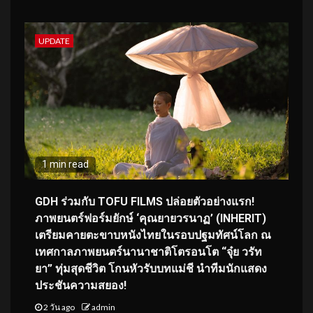
UPDATE
1 min read
GDH ร่วมกับ TOFU FILMS ปล่อยตัวอย่างแรก!
ภาพยนตร์ฟอร์มยักษ์ ‘คุณยายวรนาฏ’ (INHERIT)
เตรียมคายตะขาบหนังไทยในรอบปฐมทัศน์โลก ณ
เทศกาลภาพยนตร์นานาชาติโตรอนโต “จุ๋ย วรัท
ยา” ทุ่มสุดชีวิต โกนหัวรับบทแม่ชี นำทีมนักแสดง
ประชันความสยอง!
2 วัน ago
admin