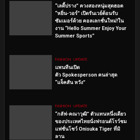
“เลดี้ปราง” ควงสองหนุ่มสุดฮอต
“หยิ่น-วอร์” เปิดรันเวย์ต้อนรับ
ซัมเมอร์ด้วย คอลเลกชั่นใหม่!ใน
งาน “Hello Summer Enjoy Your
Summer Sports”
FASHION
UPDATE
แพนทีนเปิด
ตัว
Spokesperson คนล่าสุด
“แจ็คสัน หวัง”
FASHION
UPDATE
“กลัฟ-คณาวุฒิ” ตัวแทนหนึ่งเดียว
ของประเทศไทยนั่งฟรอนต์โรว์ชม
แฟชั่นโชว์ Onisuka Tiger ที่มิ
ลาน