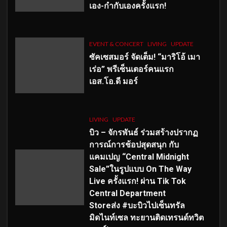
เอง-กำกับเองครั้งแรก!
EVENT & CONCERT
LIVING
UPDATE
ซัคเซสมอร์ จัดเต็ม
!
“มาริโอ้ เมา
เร่อ” พรีเซ็นเตอร์คนแรก
เอส
.โอ.ดี มอร์
LIVING
UPDATE
บิว – จักรพันธ์ ร่วมสร้างปรากฏ
การณ์การช้อปสุดสนุก กับ
แคมเปญ “Central Midnight
Sale”ในรูปแบบ On The Way
Live ครั้งแรก! ผ่าน Tik Tok
Central Department
Storeส่ง #บะบิวไปเซ็นทรัล
มิดไนท์เซล ทะยานติดเทรนด์ทวิต