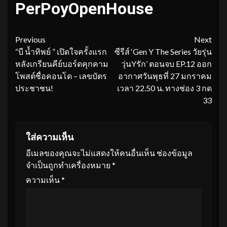
PerPoyOpenHouse
Continue
Previous
Next
“บี น้ำทิพย์ ” เปิดใจครั้งแรก
ซีรีส์ ‘Gen Y The Series วัยรุ่น
Reading
หลังเกรียนคีย์บอร์ดคุกคาม
วุ่นYรัก’ ตอนจบ EP.12 ออก
โพสต์ชื่อคอนโด – เลขบัตร
อากาศวันพุธที่ 27 มกราคม
ประชาชน!
เวลา 22.50 น. ทางช่อง 3 กด
33
ใส่ความเห็น
อีเมลของคุณจะไม่แสดงให้คนอื่นเห็น
ช่องข้อมูล
จำเป็นถูกทำเครื่องหมาย
*
ความเห็น
*