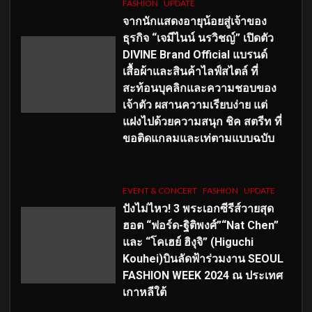
FASHION
UPDATE
จากนักแสดงอายุน้อยสู่เจ้าของ
ธุรกิจ “เจมีไนน์ นรวิชญ์” เปิดตัว
DIVINE Brand Official แบรนด์
เสื้อผ้าและสินค้าไลฟ์สไตล์ ที่
สะท้อนบุคลิกและความชอบของ
เจ้าตัว ผสานความเรียบง่าย แต่
แฝงไปด้วยความสนุก ชิค สตรีท ที่
ขอติดแกลมและเท่ตามแบบฉบับ
EVENT & CONCERT
FASHION
UPDATE
ปังไม่ไหว! 3 พระเอกซีรีส์วายสุด
ฮอต “ฟอร์ด-ฐิติพงศ์”“Nat Chen”
และ “โคเฮย์ ฮิงุจิ” (Higuchi
Kouhei)บินลัดฟ้าร่วมงาน SEOUL
FASHION WEEK 2024 ณ ประเทศ
เกาหลีใต้