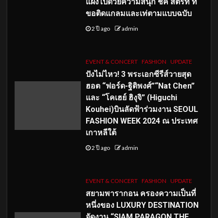
แฝงไปด้วยความสนุก ชิค สตรีท ที่
ขอติดแกลมและเท่ตามแบบฉบับ
2 ปี ago
admin
EVENT & CONCERT
FASHION
UPDATE
ปังไม่ไหว! 3 พระเอกซีรีส์วายสุด
ฮอต “ฟอร์ด-ฐิติพงศ์”“Nat Chen”
และ “โคเฮย์ ฮิงุจิ” (Higuchi
Kouhei)บินลัดฟ้าร่วมงาน SEOUL
FASHION WEEK 2024 ณ ประเทศ
เกาหลีใต้
2 ปี ago
admin
EVENT & CONCERT
FASHION
UPDATE
สยามพารากอน ครองความเป็นที่
หนึ่งของ LUXURY DESTINATION
จัดงาน “SIAM PARAGON THE