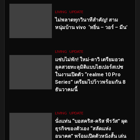
LIVING
UPDATE
ไม่พลาดทุกวินาทีสำคัญ
! สาม
หนุ่มบ้าน vivo ‘หยิ่น – วอร์ – มีน’
LIVING
UPDATE
แซ่บไม่พัก! ใหม่-ดาวิ เตรียมอวด
ลุคสวยทะลุมิติแบบไฮเปอร์สเปซ
ในงานเปิดตัว “realme 10 Pro
Series” เตรียมไปว้าวพร้อมกัน 8
ธันวาคมนี้
LIVING
UPDATE
นั่งแท่น “บอสคริส-คริส พีรวัส” ผุด
ธุรกิจของตัวเอง “สลัดแห่ง
อนาคต” พร้อมเปิดตัวหนังสั้น เล่น