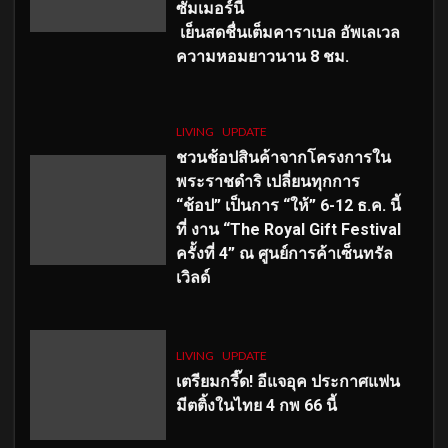
ซัมเมอร์นี้
เย็นสดชื่นเต็มคาราเบล อัพเลเวล
ความหอมยาวนาน
8
ชม.
LIVING
UPDATE
ชวนช้อปสินค้าจากโครงการใน
พระราชดำริ เปลี่ยนทุกการ
“ช้อป” เป็นการ “ให้” 6-12 ธ.ค. นี้
ที่ งาน “The Royal Gift Festival
ครั้งที่ 4” ณ ศูนย์การค้าเซ็นทรัล
เวิลด์
LIVING
UPDATE
เตรียมกรี๊ด! อีแจอุค ประกาศแฟน
มีตติ้งในไทย 4 กพ 66 นี้