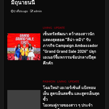
มิถุนายนนี้
2 เดือน ago
admin
LIVING
UPDATE
เซ็นทรัลพัฒนา คว้าสองสาวนัก
แสดงสุดฮอต “ลีน่า-หมิว” รับ
ภารกิจ Campaign Ambassador
“Grand Grand Sale 2026” ปลุก
เอเนอร์จี้มหกรรมช้อปกลางปีสุด
คึกคัก
FASHION
LIVING
UPDATE
โฉมใหม่
! เอเวอร์เซ้นส์ แป้งหอม
เย็น สูตรเย็นสดชื่น และสูตรเย็นสุด
ขั้ว
ไอเทมคู่กายของสาว ๆ ประจำ