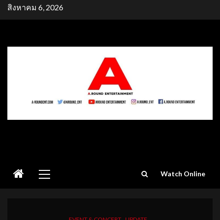
Skip
สิงหาคม 6, 2026
to
content
Primary
Watch Online
Menu
EVENT & CONCERT
UPDATE