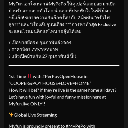
MyFun เอาใจเหล่า #MyPePo ให้คูเปอร์และปอย มาเปิด
บ้านรับแขกจากทั่วโลก นำฉากที่ประทับใจในซีรี่ย์ มา
ขยี้..เอ้ย! ขยายความกันอีกครั้ง!! กับ 2 มิชชั่น “ครัวไฟ
ลุก??” และ “เรื่องลับๆบนเตียง ??” การหาทำสุด Exclusive
จะแสนโรแมนติกแค่ไหน รอลุ้นได้เลย
? เปิดขายบัตร 6 กุมภาพันธ์ 2564
? ราคาบัตร 799/999 บาท
? แล้วเปิดบ้านกัน 27 กุมภาพันธ์ นี้!!
1st Time
with #PerPoyOpenHouse in
“COOPER&POY HOUSE+LOVE=HOME”
How it will be!? if they’re live in the same home all days?
Let’s have fun with joyful and funny mission here at
Myfun.live ONLY!!
Global Live Streaming
Myfun is proundly present to #MyPePo with