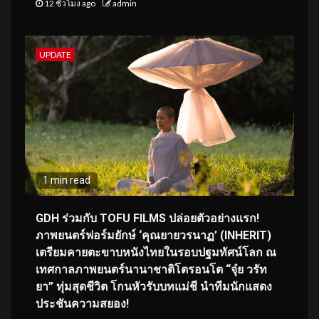
12 ชั่วโมง ago
admin
UPDATE
1 min read
GDH ร่วมกับ TOFU FILMS ปล่อยตัวอย่างแรก!
ภาพยนตร์ฟอร์มยักษ์ ‘คุณยายวรนาฏ’ (INHERIT)
เตรียมคายตะขาบหนังไทยในรอบปฐมทัศน์โลก ณ
เทศกาลภาพยนตร์นานาชาติโตรอนโต “จุ๋ย วรัท
ยา” ทุ่มสุดชีวิต โกนหัวรับบทแม่ชี นำทีมนักแสดง
ประชันความสยอง!