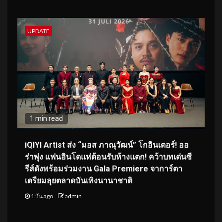
UPDATE
1 min read
iQIYI Artist ส่ง “มอส ภาณุวัฒน์” โกอินเตอร์! ออ
ร่าพุ่ง แฟนอินโดแห่ต้อนรับห้างแตก! คว้าบทเด่นซี
รีส์ดังพร้อมร่วมงาน Gala Premiere จาการ์ตา
เตรียมลุยตลาดบันเทิงนานาชาติ
1 วัน ago
admin