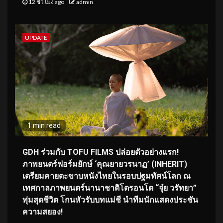
12 ชั่วโมง ago
admin
UPDATE
1 min read
GDH ร่วมกับ TOFU FILMS ปล่อยตัวอย่างแรก!
ภาพยนตร์ฟอร์มยักษ์ ‘คุณยายวรนาฏ’ (INHERIT)
เตรียมคายตะขาบหนังไทยในรอบปฐมทัศน์โลก ณ
เทศกาลภาพยนตร์นานาชาติโตรอนโต “จุ๋ย วรัทยา”
ทุ่มสุดชีวิต โกนหัวรับบทแม่ชี นำทีมนักแสดงประชัน
ความสยอง!