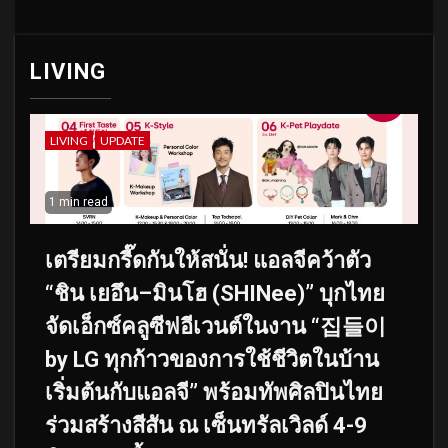
LIVING
LIVING
UPDATE
1 min read
เตรียมกรี๊ดกันให้สนั่น! แอลจีคว้าตัว
“ชิน เยอึน–มินโฮ (SHINee)” บุกไทย
จัดเอ็กซ์คลูซีฟอีเวนต์ในงาน “집들이
by LG ทุกก้าวของการใช้ชีวิตในบ้าน
เริ่มต้นกับแอลจี” พร้อมทัพศิลปินไทย
ร่วมสร้างสีสัน ณ เซ็นทรัลเวิลด์ 4-9