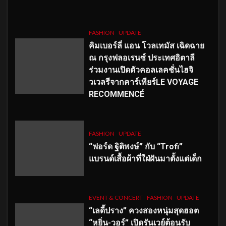
FASHION
UPDATE
คิมเบอร์ลี่ แอน โวลเทมัส เฉิดฉาย
ณ กรุงฟลอเรนซ์ ประเทศอิตาลี
ร่วมงานเปิดตัวคอลเลคชั่นไฮจิ
วเวลรีจากคาร์เทียร์LE VOYAGE
RECOMMENCÉ
FASHION
UPDATE
“ฟอร์ด ฐิติพงษ์” กับ “Trofi”
แบรนด์เสื้อผ้าที่ใฝ่ฝันมาตั้งแต่เด็ก
EVENT & CONCERT
FASHION
UPDATE
“เลดี้ปราง” ควงสองหนุ่มสุดฮอต
“หยิ่น-วอร์” เปิดรันเวย์ต้อนรับ