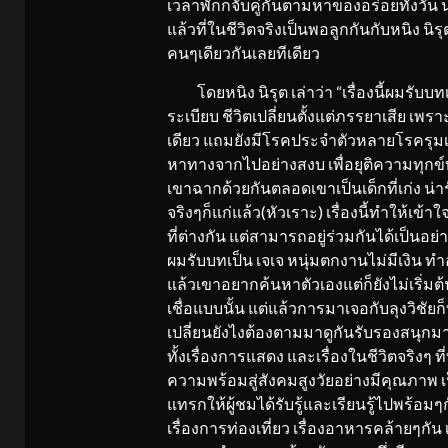
เวลาพักก็จับคู่กันตามหาของอร่อยทั้งวัน
แล้วที่ในชีวิตจริงเป็นพอลูกกันกับหนิง
คนๆเดียวกันเลยทีเดียว
โดยหนิง นิรุต เล่าว่า “เรื่องนี้ผมรับบท
ระเบียบ ชีวิตเปลี่ยนตั้งแต่ภรรยาเสีย เพ
เดียว แถมยังมีโรคประจำตัวหลายโรครุมเร้า
หาทางจากไปอย่างสงบ เพื่อยุติความทุกข์ทร
เขาฉากด้วยกันตลอดเขาเป็นเด็กที่เก่ง น่
จริงๆก็แก่แล้ว(หัวเราะ) เรื่องนี้ทำให้เข
ที่ต่างกัน แต่สามารถอยู่ร่วมกันได้เป็นอย่าง
ผมรับบทเป็น เจเจ หนุ่มตกงานไม่มีเงิน ทำอ
แล้วเขาอยากค้นหาตัวเองแต่ก็ยังไม่เริ่ม
เชื่อแบบนั้น แต่แล้วการมาเจอกับลุงวิชั
เปลี่ยนยังไงต้องตามมาดูกันรับรองสนุ
ทั้งเรื่องการแสดง และเรื่องในชีวิตจริงๆ
ความพร้อมสู่สังคมสูงวัยอย่างมีคุณภาพ 
แทรกให้ผู้ชมได้รับรู้และเรียนรู้ไปพร้
เรื่องการท่องเที่ยว เรื่องอาหารคล้ายๆกั