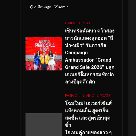
2 เดือน ago
admin
LIVING
UPDATE
เซ็นทรัลพัฒนา คว้าสอง
สาวนักแสดงสุดฮอต “ลี
น่า-หมิว” รับภารกิจ
Campaign
Ambassador “Grand
Grand Sale 2026” ปลุก
เอเนอร์จี้มหกรรมช้อปก
ลางปีสุดคึกคัก
FASHION
LIVING
UPDATE
โฉมใหม่
! เอเวอร์เซ้นส์
แป้งหอมเย็น สูตรเย็น
สดชื่น และสูตรเย็นสุด
ขั้ว
ไอเทมคู่กายของสาว ๆ