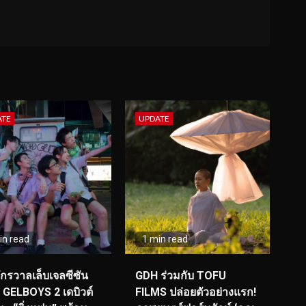
ATE
UPDATE
in read
1 min read
จักรวาลเล็บเจลซีซัน
GDH ร่วมกับ TOFU
! GELBOYS 2 เดบิวต์
FILMS ปล่อยตัวอย่างแรก!