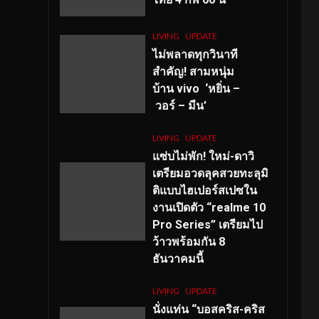
LIVING
UPDATE
ไม่พลาดทุกวินาที
สำคัญ
! สามหนุ่ม
บ้าน vivo ‘หยิ่น –
วอร์ – มีน’
LIVING
UPDATE
แซ่บไม่พัก! ใหม่-ดาวิ
เตรียมอวดลุคสวยทะลุมิ
ติแบบไฮเปอร์สเปซใน
งานเปิดตัว “realme 10
Pro Series” เตรียมไป
ว้าวพร้อมกัน 8
ธันวาคมนี้
LIVING
UPDATE
นั่งแท่น “บอสคริส-คริส