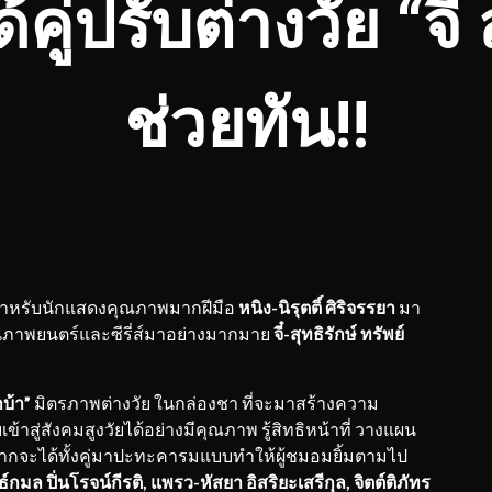
ู่ปรับต่างวัย “จี๋ 
ช่วยทัน!!
ัยสำหรับนักแสดงคุณภาพมากฝีมือ
หนิง-นิรุตติ์ ศิริจรรยา
มา
นภาพยนตร์และซีรี่ส์มาอย่างมากมาย
จี๋-สุทธิรักษ์ ทรัพย์
บ้า”
มิตรภาพต่างวัย ในกล่องชา ที่จะมาสร้างความ
ู่สังคมสูงวัยได้อย่างมีคุณภาพ รู้สิทธิหน้าที่ วางแผน
กจากจะได้ทั้งคู่มาปะทะคารมแบบทำให้ผู้ชมอมยิ้มตามไป
ธ์กมล ปิ่นโรจน์กีรติ, แพรว-หัสยา อิสริยะเสรีกุล, จิตต์ติภัทร