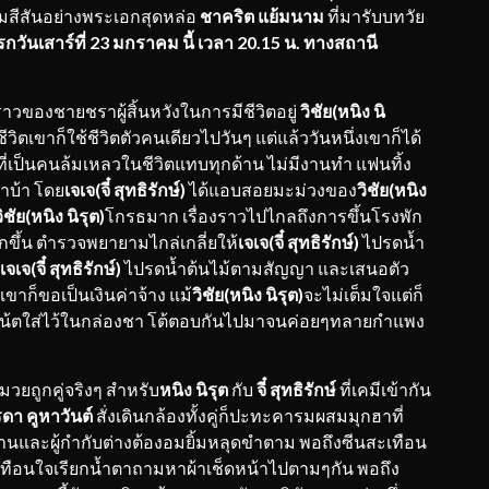
่มสีสันอย่างพระเอกสุดหล่อ
ชาคริต แย้มนาม
ที่มารับบทวัย
กวันเสาร์ที่
23 มกราคม นี้ เวลา 20.15 น. ทางสถานี
งราวของชายชราผู้สิ้นหวังในการมีชีวิตอยู่
วิชัย(หนิง นิ
ีวิตเขาก็ใช้ชีวิตตัวคนเดียวไปวันๆ แต่แล้ววันหนึ่งเขาก็ได้
 ที่เป็นคนล้มเหลวในชีวิตแทบทุกด้าน ไม่มีงานทำ แฟนทิ้ง
าบ้า โดย
เจเจ(จี๋ สุทธิรักษ์)
ได้แอบสอยมะม่วงของ
วิชัย(หนิง
ิชัย(หนิง นิรุต)
โกรธมาก เรื่องราวไปไกลถึงการขึ้นโรงพัก
กันมากขึ้น ตำรวจพยายามไกล่เกลี่ยให้
เจเจ(จี๋ สุทธิรักษ์)
ไปรดน้ำ
เจเจ(จี๋ สุทธิรักษ์)
ไปรดน้ำต้นไม้ตามสัญญา และเสนอตัว
ขาก็ขอเป็นเงินค่าจ้าง แม้
วิชัย(หนิง นิรุต)
จะไม่เต็มใจแต่ก็
ียนโน้ตใส่ไว้ในกล่องชา โต้ตอบกันไปมาจนค่อยๆทลายกำแพง
่ามวยถูกคู่จริงๆ สำหรับ
หนิง นิรุต
กับ
จี๋ สุทธิรักษ์
ที่เคมีเข้ากัน
ิรดา คูหาวันต์
สั่งเดินกล้องทั้งคู่ก็ปะทะคารมผสมมุกฮาที่
งานและผู้กำกับต่างต้องอมยิ้มหลุดขำตาม พอถึงซีนสะเทือน
ะเทือนใจเรียกน้ำตาถามหาผ้าเช็ดหน้าไปตามๆกัน พอถึง