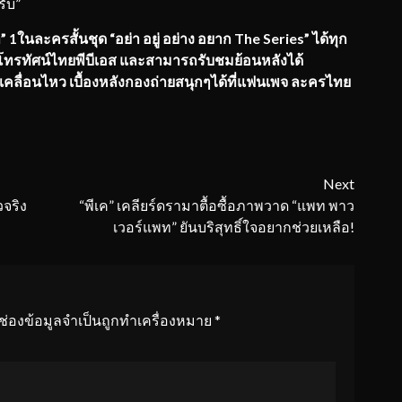
ับ”
นละครสั้นชุด “อย่า อยู่ อย่าง อยาก The Series” ได้ทุก
นีโทรทัศน์ไทยพีบีเอส และสามารถรับชมย้อนหลังได้
คลื่อนไหว เบื้องหลังกองถ่ายสนุกๆได้ที่แฟนเพจ ละครไทย
Next
วจริง
“พีเค” เคลียร์ดรามาตื้อซื้อภาพวาด “แพท พาว
เวอร์แพท” ยันบริสุทธิ์ใจอยากช่วยเหลือ!
ช่องข้อมูลจำเป็นถูกทำเครื่องหมาย
*