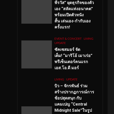
พีรวัส” ผุดธุรกิจของตัว
เอง “สลัดแห่งอนาคต”
พร้อมเปิดตัวหนัง
สั้น เล่นเอง-กำกับเอง
ครั้งแรก!
EVENT & CONCERT
LIVING
UPDATE
ซัคเซสมอร์ จัด
เต็ม
!
“มาริโอ้ เมาเร่อ”
พรีเซ็นเตอร์คนแรก
เอส
.โอ.ดี มอร์
LIVING
UPDATE
บิว – จักรพันธ์ ร่วม
สร้างปรากฏการณ์การ
ช้อปสุดสนุก กับ
แคมเปญ “Central
Midnight Sale”ในรูป