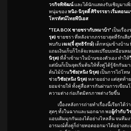
วรกิจพิพัฒน์
และได้นักแสดงรับเชิญมาเพิ
หนุ่มของ
หนิง-นิรุตติ์ ศิริจรรยา
เริ่มตอนแร
โทรทัศน์ไทยพีบีเอส
“
TEA BOX ชายชรากับหมาบ้า”
เป็นเรื่อ
รุต)
ชายชรา ที่หลังจากภรรยาสุดที่รักเสียช
พบกับ
เจเจ(จี๋ สุทธิรักษ์)
เด็กหนุ่มข้างบ้าน
แถมเงินเก็บก็ใกล้จะหมดเปรียบเหมือนหม
นิรุต)
ที่ล้ำเข้ามาในบ้านของตัวเอง ทำให้
ว
แต่นั่นก็เป็นจุดเริ่มต้นให้ทั้งคู่ได้รู้จัก
ต้นไม้บ้าน
วิชัย(หนิง นิรุต)
เป็นการไถ่โทษ
ช่วย
วิชัย(หนิง นิรุต)
หลายอย่าง แต่สุดท้ายเ
ยอมจ่ายให้ ทั้งคู่สื่อสารกันผ่านการเข
ความต่าง ก่อเกิตมิตรภาพต่างวัยขึ้น
เบื้องหลังการถ่ายทำเรื่องนี้เรียกได้ว
สุดๆ ทั้งในฉากและนอกฉาก พอ
ผู้กำกับ ว
แอบเติมมุกกันเองได้อย่างไหลลื่น จนทีม
อารมณ์ทั้งคู่ก็ถ่ายทอดออกมาได้อย่างส