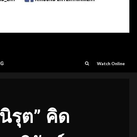
NG
Watch Online
ิรุต” คิด