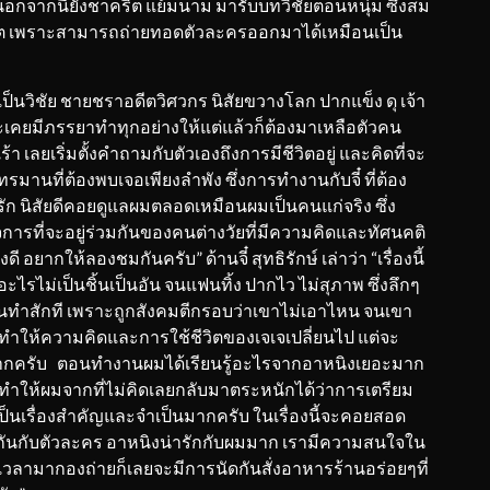
 นอกจากนี้ยังชาคริต แย้มนาม มารับบทวิชัยตอนหนุ่ม ซึ่งสม
 นิรุต เพราะสามารถถ่ายทอดตัวละครออกมาได้เหมือนเป็น
เป็นวิชัย ชายชราอดีตวิศวกร นิสัยขวางโลก ปากแข็ง ดุ เจ้า
ราะเคยมีภรรยาทำทุกอย่างให้แต่แล้วก็ต้องมาเหลือตัวคน
 เลยเริ่มตั้งคำถามกับตัวเองถึงการมีชีวิตอยู่ และคิดที่จะ
มานที่ต้องพบเจอเพียงลำพัง ซึ่งการทำงานกับจี๋ ที่ต้อง
ารัก นิสัยดีคอยดูแลผมตลอดเหมือนผมเป็นคนแก่จริง ซึ่ง
้าใจการที่จะอยู่ร่วมกันของคนต่างวัยที่มีความคิดและทัศนคติ
ดี อยากให้ลองชมกันครับ” ด้านจี๋ สุทธิรักษ์ เล่าว่า “เรื่องนี้
ะไรไม่เป็นชิ้นเป็นอัน จนแฟนทิ้ง ปากไว ไม่สุภาพ ซึ่งลึกๆ
ต้นทำสักที เพราะถูกสังคมตีกรอบว่าเขาไม่เอาไหน จนเขา
ยก็ทำให้ความคิดและการใช้ชีวิตของเจเจเปลี่ยนไป แต่จะ
กมากครับ ตอนทำงานผมได้เรียนรู้อะไรจากอาหนิงเยอะมาก
 ที่ทำให้ผมจากที่ไม่คิดเลยกลับมาตระหนักได้ว่าการเตรียม
เป็นเรื่องสำคัญและจำเป็นมากครับ ในเรื่องนี้จะคอยสอด
อมๆกันกับตัวละคร อาหนิงน่ารักกับผมมาก เรามีความสนใจใน
น เวลามากองถ่ายก็เลยจะมีการนัดกันสั่งอาหารร้านอร่อยๆที่