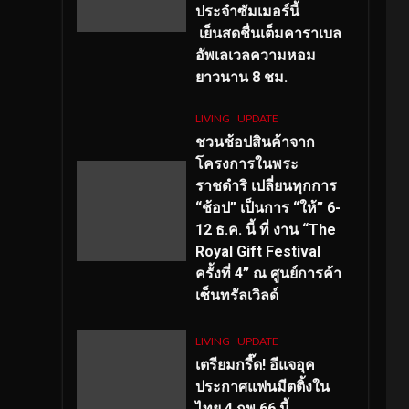
ประจำซัมเมอร์นี้
เย็นสดชื่นเต็มคาราเบล
อัพเลเวลความหอม
ยาวนาน
8
ชม.
LIVING
UPDATE
ชวนช้อปสินค้าจาก
โครงการในพระ
ราชดำริ เปลี่ยนทุกการ
“ช้อป” เป็นการ “ให้” 6-
12 ธ.ค. นี้ ที่ งาน “The
Royal Gift Festival
ครั้งที่ 4” ณ ศูนย์การค้า
เซ็นทรัลเวิลด์
LIVING
UPDATE
เตรียมกรี๊ด! อีแจอุค
ประกาศแฟนมีตติ้งใน
ไทย 4 กพ 66 นี้