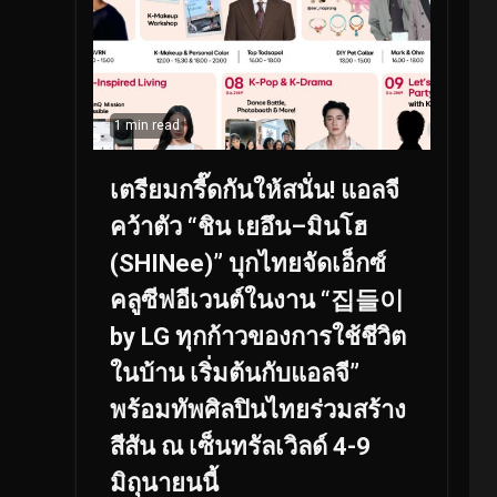
1 min read
เตรียมกรี๊ดกันให้สนั่น! แอลจี
คว้าตัว “ชิน เยอึน–มินโฮ
(SHINee)” บุกไทยจัดเอ็กซ์
คลูซีฟอีเวนต์ในงาน “집들이
by LG ทุกก้าวของการใช้ชีวิต
ในบ้าน เริ่มต้นกับแอลจี”
พร้อมทัพศิลปินไทยร่วมสร้าง
สีสัน ณ เซ็นทรัลเวิลด์ 4-9
มิถุนายนนี้