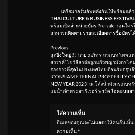
เตรียมวอร์มอัพพลังกันให้พร้อมแล้ว
THAI CULTURE & BUSINESS FESTIVA
พร้อมเปิดจำหน่ายบัตร Pre-sale ก่อนใครในว
สามารถติดตามรายละเอียดการซื้อบัตรไ
Continue
Previous
สุดยิ่งใหญ่!!! ‘นาย ณภัทร’ สวมบท ‘เทพแห่
Reading
สวรรค์’ โชว์ลีลาล่อลูกแก้วพญามังกรโคม
รองยาวที่สุดในประเทศไทย ต้อนรับตรุษจ
ICONSIAM ETERNAL PROSPERITY CH
NEW YEAR 2023” ณ โค้งน้ำมังกรเก็บทรัพ
แม่น้ำเจ้าพระยา ริเวอร์ พาร์ค ไอคอนสย
ใส่ความเห็น
อีเมลของคุณจะไม่แสดงให้คนอื่นเห็น
ความเห็น
*