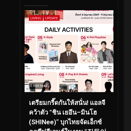
LIVING
UPDATE
1 min read
เตรียมกรี๊ดกันให้สนั่น! แอลจี
คว้าตัว “ชิน เยอึน–มินโฮ
(SHINee)” บุกไทยจัดเอ็กซ์