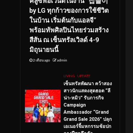
คลูซีฟอีเวนต์ในงาน “집들이
by LG ทุกก้าวของการใช้ชีวิต
ในบ้าน เริ่มต้นกับแอลจี”
พร้อมทัพศิลปินไทยร่วมสร้าง
สีสัน ณ เซ็นทรัลเวิลด์ 4-9
มิถุนายนนี้
2 เดือน ago
admin
LIVING
UPDATE
เซ็นทรัลพัฒนา คว้าสอง
สาวนักแสดงสุดฮอต “ลี
น่า-หมิว” รับภารกิจ
Campaign
Ambassador “Grand
Grand Sale 2026” ปลุก
เอเนอร์จี้มหกรรมช้อปก