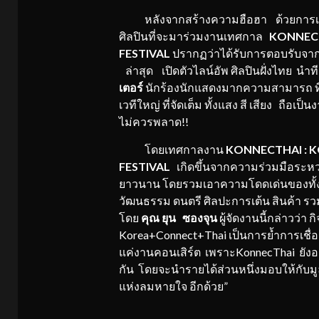
หลังจากสร้างความฮือฮา ด้วยการเป
ศิลปินที่จะมาร่วมงานเทศกาล
KONNECT
FESTIVAL
ปรากฏว่าได้รับการตอบรับจาก
ล่าสุด เปิดตัวไลน์อัพ ศิลปินฝั่งไทย นำ
เตอร์
นักร้องนักแสดงมากความสามารถ ที่เ
เวทีใหญ่ ที่จัดเต็ม ทั้งแสง สี เสียง ถื
ไม่ควรพลาด!!
โดยเทศกาลงาน
KONNECTHAI : K
FESTIVAL
เกิดขึ้นจากความร่วมมือระหว
ยาวนาน โดยรวมเอาความโดดเด่นของทั้ง
วัฒนธรรม ดนตรี ศิลปะการเต้น สินค้า รว
โดย
คุณ
ยุน ซองจุน
ผู้จัดงานนี้กล่าวว่า
Korea+Connect+Thai เป็นการย้ำการเชื่อม
แค่งานคอนเสิร์ต เพราะKonnecThai ยั
กัน โดยจะนำรายได้ส่วนหนึ่งมอบให้กับมูล
แห่งลมหายใจ อีกด้วย”