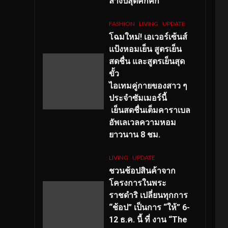
ลางปีสุดคึกคัก
FASHION
LIVING
UPDATE
โฉมใหม่
! เอเวอร์เซ้นส์
แป้งหอมเย็น สูตรเย็น
สดชื่น และสูตรเย็นสุด
ขั้ว
ไอเทมคู่กายของสาว ๆ
ประจำซัมเมอร์นี้
เย็นสดชื่นเต็มคาราเบล
อัพเลเวลความหอม
ยาวนาน
8
ชม.
LIVING
UPDATE
ชวนช้อปสินค้าจาก
โครงการในพระ
ราชดำริ เปลี่ยนทุกการ
“ช้อป” เป็นการ “ให้” 6-
12 ธ.ค. นี้ ที่ งาน “The