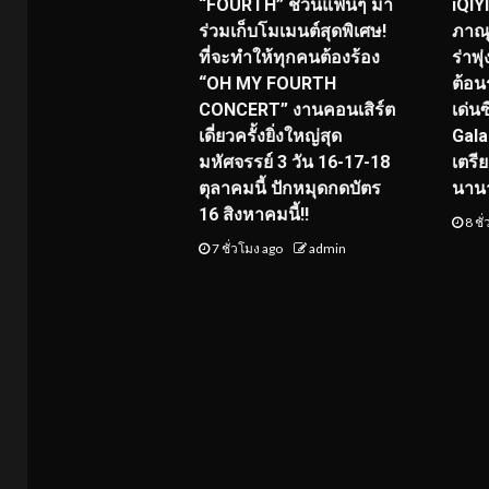
“FOURTH” ชวนแฟนๆ มา
iQIY
ร่วมเก็บโมเมนต์สุดพิเศษ!
ภาณุ
ที่จะทำให้ทุกคนต้องร้อง
ร่าพ
“OH MY FOURTH
ต้อน
CONCERT” งานคอนเสิร์ต
เด่น
เดี่ยวครั้งยิ่งใหญ่สุด
Gala
มหัศจรรย์ 3 วัน 16-17-18
เตรี
ตุลาคมนี้ ปักหมุดกดบัตร
นาน
16 สิงหาคมนี้!!
8 ชั
7 ชั่วโมง ago
admin