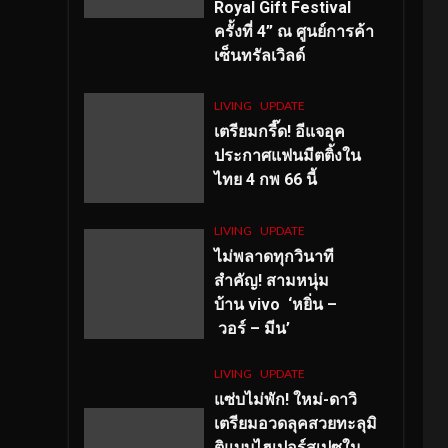
Royal Gift Festival
ครั้งที่ 4” ณ ศูนย์การค้า
เซ็นทรัลเวิลด์
LIVING
UPDATE
เตรียมกรี๊ด! อีแจอุค
ประกาศแฟนมีตติ้งใน
ไทย 4 กพ 66 นี้
LIVING
UPDATE
ไม่พลาดทุกวินาที
สำคัญ
! สามหนุ่ม
บ้าน vivo ‘หยิ่น –
วอร์ – มีน’
LIVING
UPDATE
แซ่บไม่พัก! ใหม่-ดาวิ
เตรียมอวดลุคสวยทะลุมิ
ติแบบไฮเปอร์สเปซใน