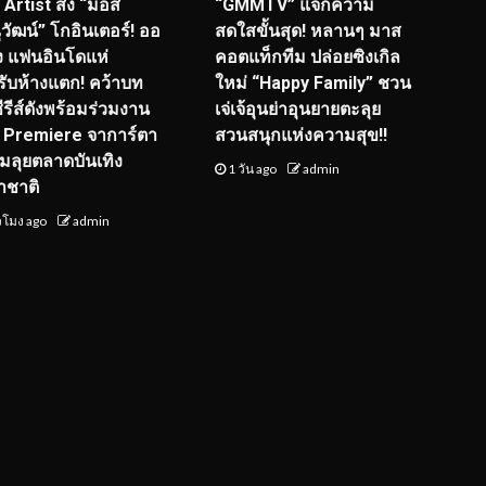
I Artist ส่ง “มอส
“GMMTV” แจกความ
วัฒน์” โกอินเตอร์! ออ
สดใสขั้นสุด! หลานๆ มาส
ุ่ง แฟนอินโดแห่
คอตแท็กทีม ปล่อยซิงเกิล
รับห้างแตก! คว้าบท
ใหม่ “Happy Family” ชวน
ซีรีส์ดังพร้อมร่วมงาน
เจ่เจ้อุนย่าอุนยายตะลุย
 Premiere จาการ์ตา
สวนสนุกแห่งความสุข!!
ยมลุยตลาดบันเทิง
1 วัน ago
admin
าชาติ
่วโมง ago
admin