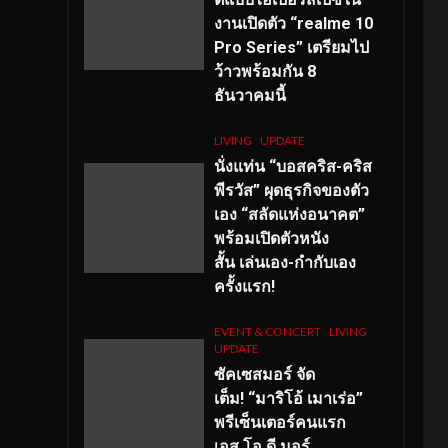
งานเปิดตัว “realme 10
Pro Series” เตรียมไป
ว้าวพร้อมกัน 8
ธันวาคมนี้
LIVING
UPDATE
นั่งแท่น “บอสคริส-คริส
พีรวัส” ผุดธุรกิจของตัว
เอง “สลัดแห่งอนาคต”
พร้อมเปิดตัวหนัง
สั้น เล่นเอง-กำกับเอง
ครั้งแรก!
EVENT & CONCERT
LIVING
UPDATE
ซัคเซสมอร์ จัด
เต็ม
!
“มาริโอ้ เมาเร่อ”
พรีเซ็นเตอร์คนแรก
เอส
.โอ.ดี มอร์