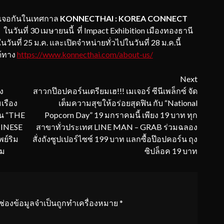
เจอกันในเทศกาล
KONNECTHAI : KOREA CONNECT
L
ในวันที่ 30 เมษายนนี้ ที่ Impact Exhibition เมืองทองธานี
ันที่ 25 ม.ค. และเปิดจำหน่ายทั่วไปในวันที่ 28 ม.ค.นี้
ด้ทาง
https://www.konnecthai.com/about-us/
Next
ง
สาวกป๊อปคอร์นเตรียมเฮ!!! เมเจอร์ ซีนีเพล็กซ์ จัด
เรือง
เต็มความสุขให้อร่อยสุดฟิน กับ “National
ีน “THE
Popcorn Day” 19 มกราคมนี้ เพียง 19 บาท ทุก
INESE
สาขาทั่วประเทศ LINE MAN – GRAB ร่วมฉลอง
ย์ริม
สั่งถังซูปเปอร์ไซซ์ 199 บาท แลกซื้อป๊อปคอร์น ถุง
าม
ซิปล็อค 19 บาท
ช่องข้อมูลจำเป็นถูกทำเครื่องหมาย
*