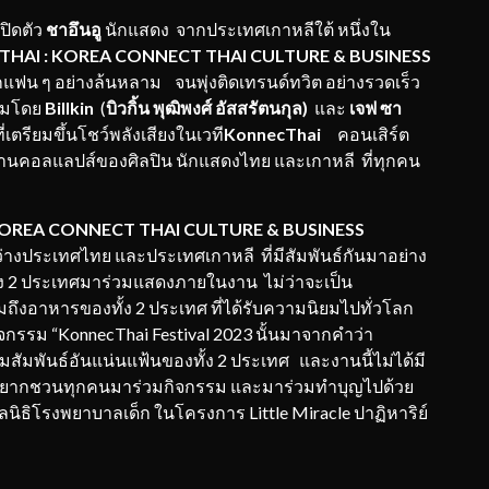
ิดตัว
ชาอึนอู
นักแสดง จากประเทศเกาหลีใต้ หนึ่งใน
HAI : KOREA CONNECT THAI CULTURE & BUSINESS
แฟน ๆ อย่างล้นหลาม จนพุ่งติดเทรนด์ทวิต อย่างรวดเร็ว
ทีมโดย
Billkin
(
บิวกิ้น พุฒิพงศ์ อัสสรัตนกุล)
และ
เจฟ ซา
ตรียมขึ้นโชว์พลังเสียงในเวที
KonnecThai
คอนเสิร์ต
อเป็นงานคอลแลปส์ของศิลปิน นักแสดงไทย และเกาหลี ที่ทุกคน
OREA CONNECT THAI CULTURE & BUSINESS
่างประเทศไทย และประเทศเกาหลี ที่มีสัมพันธ์กันมาอย่าง
 2 ประเทศมาร่วมแสดงภายในงาน ไม่ว่าจะเป็น
มถึงอาหารของทั้ง 2 ประเทศ ที่ได้รับความนิยมไปทั่วโลก
 กิจกรรม “KonnecThai Festival 2023 นั้นมาจากคำว่า
สัมพันธ์อันแน่นแฟ้นของทั้ง 2 ประเทศ และงานนี้ไม่ได้มี
งอยากชวนทุกคนมาร่วมกิจกรรม และมาร่วมทำบุญไปด้วย
นิธิโรงพยาบาลเด็ก ในโครงการ Little Miracle ปาฏิหาริย์