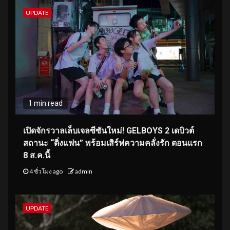
UPDATE
1 min read
เปิดจักรวาลเล็บเจลซีซันใหม่! GELBOYS 2 เดบิวต์
สถานะ “ติ่งแฟน” พร้อมเสิร์ฟความคลั่งรัก ตอนแรก
8 ส.ค.นี้
4 ชั่วโมง ago
admin
UPDATE