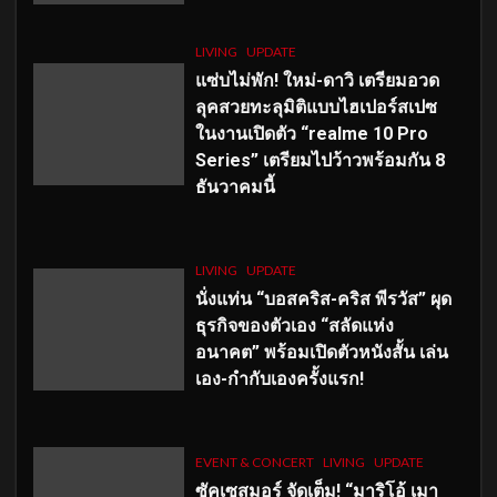
LIVING
UPDATE
แซ่บไม่พัก! ใหม่-ดาวิ เตรียมอวด
ลุคสวยทะลุมิติแบบไฮเปอร์สเปซ
ในงานเปิดตัว “realme 10 Pro
Series” เตรียมไปว้าวพร้อมกัน 8
ธันวาคมนี้
LIVING
UPDATE
นั่งแท่น “บอสคริส-คริส พีรวัส” ผุด
ธุรกิจของตัวเอง “สลัดแห่ง
อนาคต” พร้อมเปิดตัวหนังสั้น เล่น
เอง-กำกับเองครั้งแรก!
EVENT & CONCERT
LIVING
UPDATE
ซัคเซสมอร์ จัดเต็ม
!
“มาริโอ้ เมา