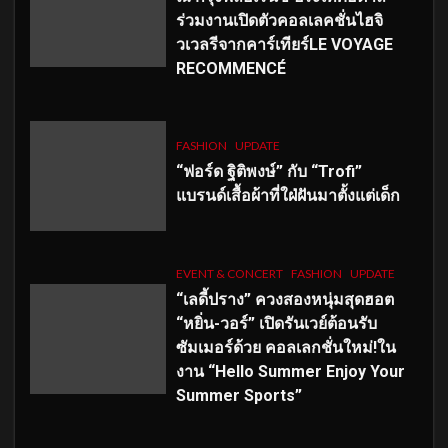
ร่วมงานเปิดตัวคอลเลคชั่นไฮจิ
วเวลรีจากคาร์เทียร์LE VOYAGE
RECOMMENCÉ
FASHION
UPDATE
“ฟอร์ด ฐิติพงษ์” กับ “Trofi”
แบรนด์เสื้อผ้าที่ใฝ่ฝันมาตั้งแต่เด็ก
EVENT & CONCERT
FASHION
UPDATE
“เลดี้ปราง” ควงสองหนุ่มสุดฮอต
“หยิ่น-วอร์” เปิดรันเวย์ต้อนรับ
ซัมเมอร์ด้วย คอลเลกชั่นใหม่!ใน
งาน “Hello Summer Enjoy Your
Summer Sports”