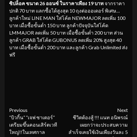
ซิปล็อค ขนาด 26 ออนซ์ ในราคาเพียง 19 บาท
จากราคา
ปกติ 70 บาท แลกซื้อได้สูงสุด 10 ถุงต่อออเดอร์ พิเศษ…
ลูกค้าใหม่ LINE MAN ใส่โค้ด NEWMAJOR ลดเพิ่ม 100
บาท เมื่อซื้อขั้นต่ำ 150 บาท ลูกค้าปัจจุบันใส่โค้ด
LMMAJOR ลดเพิ่ม 50 บาท เมื่อซื้อขั้นต่ำ 200 บาท ส่วน
ลูกค้า GRAB ใส่โค้ด GUBONUS ลดเพิ่ม 20% สูงสุด 40
บาท เมื่อซื้อขั้นต่ำ 200 บาท และลูกค้า Grab Unlimited ส่ง
ฟรี
Continue
Previous
Next
“บิวกิ้น” “เจฟ ซาเตอร์”
ชีวิตต้องสู้ !!! แนท อนิพรณ์
Reading
เตรียมขึ้นคอนเสิร์ตเวที
เผยกว่าจะประสบความ
ใหญ่!!ในเทศกาล
สำเร็จเคยใช้เงินเพียงวันละ 5