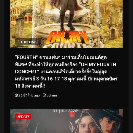
1 min read
“FOURTH” ชวนแฟนๆ มาร่วมเก็บโมเมนต์สุด
พิเศษ! ที่จะทำให้ทุกคนต้องร้อง “OH MY FOURTH
CONCERT” งานคอนเสิร์ตเดี่ยวครั้งยิ่งใหญ่สุด
มหัศจรรย์ 3 วัน 16-17-18 ตุลาคมนี้ ปักหมุดกดบัตร
16 สิงหาคมนี้!!
21 ชั่วโมง ago
admin
UPDATE