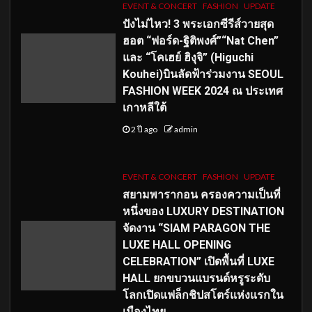
EVENT & CONCERT
FASHION
UPDATE
ปังไม่ไหว! 3 พระเอกซีรีส์วายสุด
ฮอต “ฟอร์ด-ฐิติพงศ์”“Nat Chen”
และ “โคเฮย์ ฮิงุจิ” (Higuchi
Kouhei)บินลัดฟ้าร่วมงาน SEOUL
FASHION WEEK 2024 ณ ประเทศ
เกาหลีใต้
2 ปี ago
admin
EVENT & CONCERT
FASHION
UPDATE
สยามพารากอน ครองความเป็นที่
หนึ่งของ LUXURY DESTINATION
จัดงาน “SIAM PARAGON THE
LUXE HALL OPENING
CELEBRATION” เปิดพื้นที่ LUXE
HALL ยกขบวนแบรนด์หรูระดับ
โลกเปิดแฟล็กชิปสโตร์แห่งแรกใน
เมืองไทย