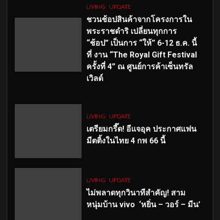
LIVING
UPDATE
ชวนช้อปสินค้าจากโครงการใน
พระราชดำริ เปลี่ยนทุกการ
“ช้อป” เป็นการ “ให้” 6-12 ธ.ค. นี้
ที่ งาน “The Royal Gift Festival
ครั้งที่ 4” ณ ศูนย์การค้าเซ็นทรัล
เวิลด์
LIVING
UPDATE
เตรียมกรี๊ด! อีแจอุค ประกาศแฟน
มีตติ้งในไทย 4 กพ 66 นี้
LIVING
UPDATE
ไม่พลาดทุกวินาทีสำคัญ
! สาม
หนุ่มบ้าน vivo ‘หยิ่น – วอร์ – มีน’