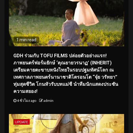
1 min read
GDH ร่วมกับ TOFU FILMS ปล่อยตัวอย่างแรก!
ภาพยนตร์ฟอร์มยักษ์ ‘คุณยายวรนาฏ’ (INHERIT)
เตรียมคายตะขาบหนังไทยในรอบปฐมทัศน์โลก ณ
เทศกาลภาพยนตร์นานาชาติโตรอนโต “จุ๋ย วรัทยา”
ทุ่มสุดชีวิต โกนหัวรับบทแม่ชี นำทีมนักแสดงประชัน
ความสยอง!
4 ชั่วโมง ago
admin
UPDATE