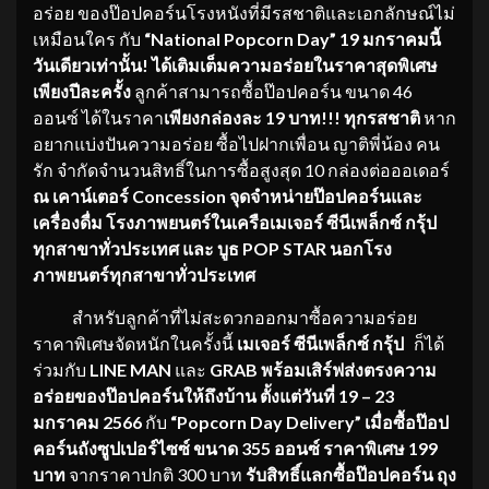
อร่อย ของป๊อปคอร์นโรงหนังที่มีรสชาติและเอกลักษณ์ไม่
เหมือนใคร กับ
“
National Popcorn Day
”
19 มกราคมนี้
วันเดียวเท่านั้น!
ได้เติมเต็มความอร่อยในราคาสุดพิเศษ
เพียงปีละครั้ง
ลูกค้าสามารถซื้อป๊อปคอร์น ขนาด 46
ออนซ์ ได้ในราคา
เพียงกล่องละ 19 บาท!!!
ทุกรสชาติ
หาก
อยากแบ่งปันความอร่อย ซื้อไปฝากเพื่อน ญาติพี่น้อง คน
รัก จำกัดจำนวนสิทธิ์ในการซื้อสูงสุด 10 กล่องต่อออเดอร์
ณ เคาน์เตอร์
Concession
จุดจำหน่ายป๊อปคอร์นและ
เครื่องดื่ม โรงภาพยนตร์ในเครือเมเจอร์ ซีนีเพล็กซ์ กรุ้ป
ทุกสาขาทั่วประเทศ และ บูธ
POP STAR นอกโรง
ภาพยนตร์ทุกสาขาทั่วประเทศ
สำหรับลูกค้าที่ไม่สะดวกออกมาซื้อความอร่อย
ราคาพิเศษจัดหนักในครั้งนี้
เมเจอร์ ซีนีเพล็กซ์ กรุ้ป
ก็ได้
ร่วมกับ
LINE MAN
และ
GRAB พร้อมเสิร์ฟส่งตรงความ
อร่อยของป๊อปคอร์นให้ถึงบ้าน
ตั้งแต่วันที่ 19 – 23
มกราคม 2566
กับ
“Popcorn Day Delivery”
เมื่อซื้อป๊อป
คอร์นถังซูปเปอร์ไซซ์ ขนาด 355 ออนซ์ ราคาพิเศษ 199
บาท
จากราคาปกติ 300 บาท
รับสิทธิ์แลกซื้อป๊อปคอร์น ถุง