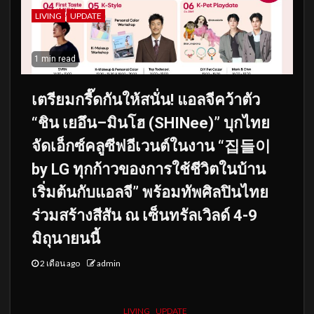
LIVING
UPDATE
1 min read
เตรียมกรี๊ดกันให้สนั่น! แอลจีคว้าตัว
“ชิน เยอึน–มินโฮ (SHINee)” บุกไทย
จัดเอ็กซ์คลูซีฟอีเวนต์ในงาน “집들이
by LG ทุกก้าวของการใช้ชีวิตในบ้าน
เริ่มต้นกับแอลจี” พร้อมทัพศิลปินไทย
ร่วมสร้างสีสัน ณ เซ็นทรัลเวิลด์ 4-9
มิถุนายนนี้
2 เดือน ago
admin
LIVING
UPDATE