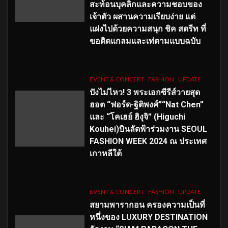
สะท้อนบุคลิกและความชอบของ
เจ้าตัว ผสานความเรียบง่าย แต่
แฝงไปด้วยความสนุก ชิค สตรีท ที่
ขอติดแกลมและเท่ตามแบบฉบับ
EVENT & CONCERT
FASHION
UPDATE
ปังไม่ไหว! 3 พระเอกซีรีส์วายสุด
ฮอต “ฟอร์ด-ฐิติพงศ์”“Nat Chen”
และ “โคเฮย์ ฮิงุจิ” (Higuchi
Kouhei)บินลัดฟ้าร่วมงาน SEOUL
FASHION WEEK 2024 ณ ประเทศ
เกาหลีใต้
EVENT & CONCERT
FASHION
UPDATE
สยามพารากอน ครองความเป็นที่
หนึ่งของ LUXURY DESTINATION