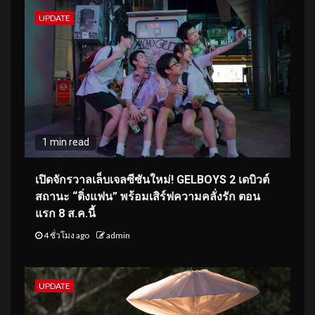
UPDATE
1 min read
เปิดจักรวาลเล็บเจลซีซันใหม่! GELBOYS 2 เดบิวต์
สถานะ “ติ่งแฟน” พร้อมเสิร์ฟความคลั่งรัก ตอน
แรก 8 ส.ค.นี้
4 ชั่วโมง ago
admin
UPDATE