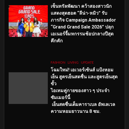
เซ็นทรัลพัฒนา คว้าสองสาวนัก
แสดงสุดฮอต “ลีน่า-หมิว” รับ
ภารกิจ Campaign Ambassador
“Grand Grand Sale 2026” ปลุก
เอเนอร์จี้มหกรรมช้อปกลางปีสุด
คึกคัก
FASHION
LIVING
UPDATE
โฉมใหม่
! เอเวอร์เซ้นส์ แป้งหอม
เย็น สูตรเย็นสดชื่น และสูตรเย็นสุด
ขั้ว
ไอเทมคู่กายของสาว ๆ ประจำ
ซัมเมอร์นี้
เย็นสดชื่นเต็มคาราเบล อัพเลเวล
ความหอมยาวนาน
8
ชม.