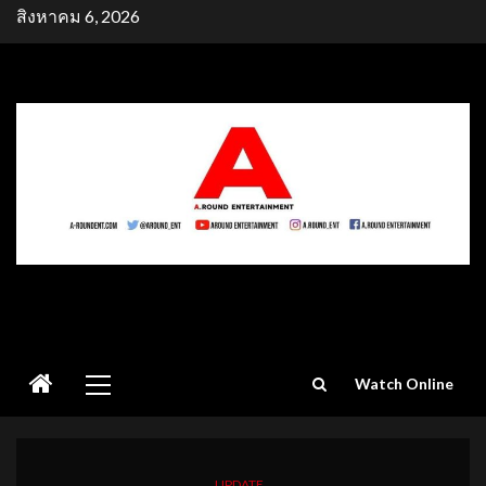
Skip
สิงหาคม 6, 2026
to
content
Primary
Watch Online
Menu
UPDATE