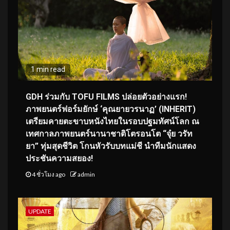
1 min read
GDH ร่วมกับ TOFU FILMS ปล่อยตัวอย่างแรก!
ภาพยนตร์ฟอร์มยักษ์ ‘คุณยายวรนาฏ’ (INHERIT)
เตรียมคายตะขาบหนังไทยในรอบปฐมทัศน์โลก ณ
เทศกาลภาพยนตร์นานาชาติโตรอนโต “จุ๋ย วรัท
ยา” ทุ่มสุดชีวิต โกนหัวรับบทแม่ชี นำทีมนักแสดง
ประชันความสยอง!
4 ชั่วโมง ago
admin
UPDATE