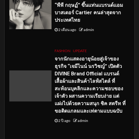
“พีพี กฤษฏ์” ขึ้นแท่นแบรนด์แอม
บาสเดอร์ Cartier คนล่าสุดจาก
ประเทศไทย
2 เดือน ago
admin
FASHION
UPDATE
จากนักแสดงอายุน้อยสู่เจ้าของ
ธุรกิจ “เจมีไนน์ นรวิชญ์” เปิดตัว
DIVINE Brand Official แบรนด์
เสื้อผ้าและสินค้าไลฟ์สไตล์ ที่
สะท้อนบุคลิกและความชอบของ
เจ้าตัว ผสานความเรียบง่าย แต่
แฝงไปด้วยความสนุก ชิค สตรีท ที่
ขอติดแกลมและเท่ตามแบบฉบับ
2 ปี ago
admin