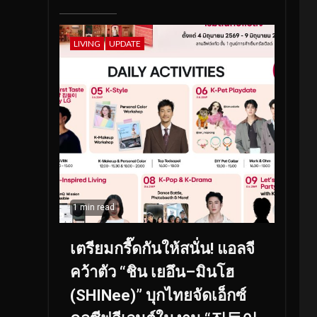
LIVING
UPDATE
1 min read
เตรียมกรี๊ดกันให้สนั่น! แอลจี
คว้าตัว “ชิน เยอึน–มินโฮ
(SHINee)” บุกไทยจัดเอ็กซ์