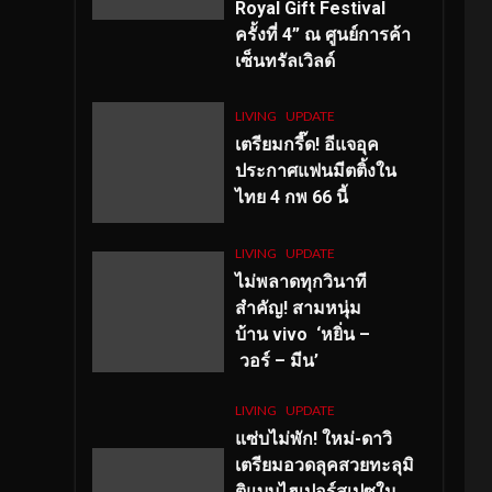
Royal Gift Festival
ครั้งที่ 4” ณ ศูนย์การค้า
เซ็นทรัลเวิลด์
LIVING
UPDATE
เตรียมกรี๊ด! อีแจอุค
ประกาศแฟนมีตติ้งใน
ไทย 4 กพ 66 นี้
LIVING
UPDATE
ไม่พลาดทุกวินาที
สำคัญ
! สามหนุ่ม
บ้าน vivo ‘หยิ่น –
วอร์ – มีน’
LIVING
UPDATE
แซ่บไม่พัก! ใหม่-ดาวิ
เตรียมอวดลุคสวยทะลุมิ
ติแบบไฮเปอร์สเปซใน