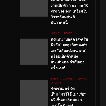
งานเปิดตัว “realme 10
Pro Series” เตรียมไป
ว้าวพร้อมกัน 8
ธันวาคมนี้
LIVING
UPDATE
นั่งแท่น “บอสคริส-คริส
พีรวัส” ผุดธุรกิจของตัว
เอง “สลัดแห่งอนาคต”
พร้อมเปิดตัวหนัง
สั้น เล่นเอง-กำกับเอง
ครั้งแรก!
EVENT & CONCERT
LIVING
UPDATE
ซัคเซสมอร์ จัด
เต็ม
!
“มาริโอ้ เมาเร่อ”
พรีเซ็นเตอร์คนแรก
เอส
.โอ.ดี มอร์