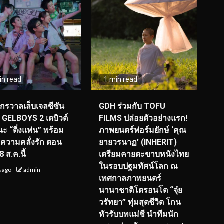
in read
1 min read
จักรวาลเล็บเจลซีซัน
GDH ร่วมกับ TOFU
! GELBOYS 2 เดบิวต์
FILMS ปล่อยตัวอย่างแรก!
ะ “ติ่งแฟน” พร้อม
ภาพยนตร์ฟอร์มยักษ์ ‘คุณ
์ฟความคลั่งรัก ตอน
ยายวรนาฏ’ (INHERIT)
 ส.ค.นี้
เตรียมคายตะขาบหนังไทย
ในรอบปฐมทัศน์โลก ณ
น ago
admin
เทศกาลภาพยนตร์
นานาชาติโตรอนโต “จุ๋ย
วรัทยา” ทุ่มสุดชีวิต โกน
หัวรับบทแม่ชี นำทีมนัก