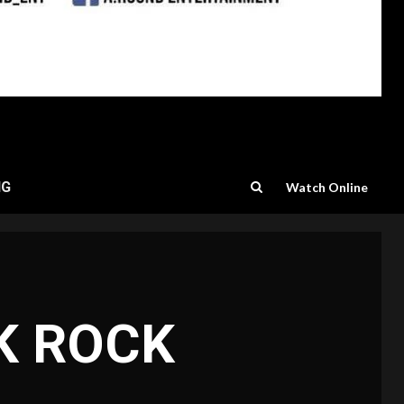
NG
Watch Online
OK ROCK