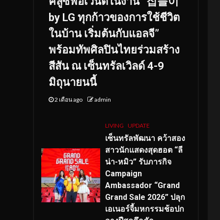
คลูซีฟอีเวนต์ในงาน “집들이
by LG ทุกก้าวของการใช้ชีวิต
ในบ้าน เริ่มต้นกับแอลจี”
พร้อมทัพศิลปินไทยร่วมสร้าง
สีสัน ณ เซ็นทรัลเวิลด์ 4-9
มิถุนายนนี้
2 เดือน ago
admin
LIVING
UPDATE
เซ็นทรัลพัฒนา คว้าสอง
สาวนักแสดงสุดฮอต “ลี
น่า-หมิว” รับภารกิจ
Campaign
Ambassador “Grand
Grand Sale 2026” ปลุก
เอเนอร์จี้มหกรรมช้อปก