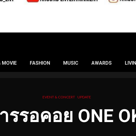
& MOVIE
FASHION
MUSIC
AWARDS
LIVI
EVENT & CONCERT
UPDATE
ดการรอคอย ONE 