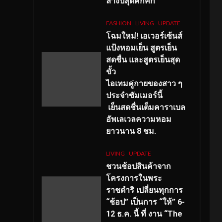
ลางปีสุดคึกคัก
FASHION
LIVING
UPDATE
โฉมใหม่
! เอเวอร์เซ้นส์
แป้งหอมเย็น สูตรเย็น
สดชื่น และสูตรเย็นสุด
ขั้ว
ไอเทมคู่กายของสาว ๆ
ประจำซัมเมอร์นี้
เย็นสดชื่นเต็มคาราเบล
อัพเลเวลความหอม
ยาวนาน
8
ชม.
LIVING
UPDATE
ชวนช้อปสินค้าจาก
โครงการในพระ
ราชดำริ เปลี่ยนทุกการ
“ช้อป” เป็นการ “ให้” 6-
12 ธ.ค. นี้ ที่ งาน “The