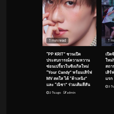
1 min read
1 m
“PP KRIT” ชวนเปิด
เปิด
ประสบการณ์ความหวาน
ใหม่
ซ่อนเปรี้ยวในซิงเกิลใหม่
สถาน
“Your Candy” พร้อมเสิร์ฟ
เสิร
MV สดใส ได้ “ต้าเหนิง”
แรก 8
และ “ณิชา” ร่วมเติมสีสัน
3 วั
2 วัน ago
admin