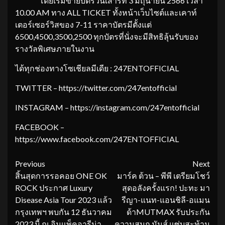
โดยเริ่มขายบัตรวันเสาร์ที่ 3 มิถุนายน 2566 เวลา
10.00 AM ทาง ALL TICKET ทั้งหน้าเว็บไซต์และเคาท์
เตอร์เซอร์วิสของ 7-11 ราคาบัตรมีตั้งแต่
6500,4500,3500,2500 ทุกบัตรที่นั่งจะมีสิทธิลุ้นรับของ
รางวัลพิเศษภายในงาน
ได้ทุกช่องทางโซเชียลมีเดีย : 247ENTOFFICIAL
TWITTER – https://twitter.com/247entofficial
INSTAGRAM – https://instagram.com/247entofficial
FACEBOOK –
https://www.facebook.com/247ENTOFFICIAL
Continue
Previous
Next
สิ้นสุดการรอคอย ONE OK
มาร์ค ต้วน – พีพี เตรียมโชว์
Reading
ROCK ประกาศ Luxury
สุดอลังครั้งแรก! ปะทะ มา
Disease Asia Tour 2023 แล้ว
รีญา-แนท-แอนชิลี-อแมน
กรุงเทพฯ พบกัน 12 ธันวาคม
ด้าMUTMAX รับประกัน
2023 นี้ ณ อิมแพ็คอารีน่า
ความสนุก มันส์ แซ่บสะท้าน