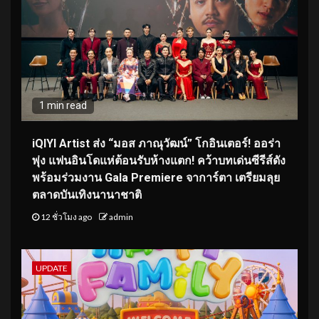
1 min read
iQIYI Artist ส่ง “มอส ภาณุวัฒน์” โกอินเตอร์! ออร่า
พุ่ง แฟนอินโดแห่ต้อนรับห้างแตก! คว้าบทเด่นซีรีส์ดัง
พร้อมร่วมงาน Gala Premiere จาการ์ตา เตรียมลุย
ตลาดบันเทิงนานาชาติ
12 ชั่วโมง ago
admin
UPDATE