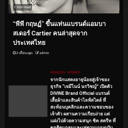
1 min read
“พีพี กฤษฏ์” ขึ้นแท่นแบรนด์แอมบา
สเดอร์ Cartier คนล่าสุดจาก
ประเทศไทย
2 เดือน ago
admin
FASHION
UPDATE
จากนักแสดงอายุน้อยสู่เจ้าของ
ธุรกิจ “เจมีไนน์ นรวิชญ์” เปิดตัว
DIVINE Brand Official แบรนด์
เสื้อผ้าและสินค้าไลฟ์สไตล์ ที่
สะท้อนบุคลิกและความชอบของ
เจ้าตัว ผสานความเรียบง่าย แต่
แฝงไปด้วยความสนุก ชิค สตรีท ที่
ขอติดแกลมและเท่ตามแบบฉบับ