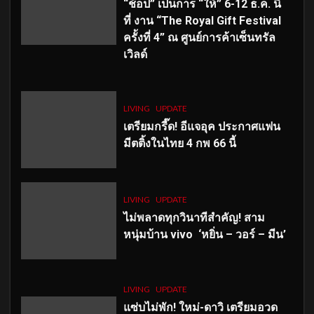
“ช้อป” เป็นการ “ให้” 6-12 ธ.ค. นี้
ที่ งาน “The Royal Gift Festival
ครั้งที่ 4” ณ ศูนย์การค้าเซ็นทรัล
เวิลด์
LIVING
UPDATE
เตรียมกรี๊ด! อีแจอุค ประกาศแฟน
มีตติ้งในไทย 4 กพ 66 นี้
LIVING
UPDATE
ไม่พลาดทุกวินาทีสำคัญ
! สาม
หนุ่มบ้าน vivo ‘หยิ่น – วอร์ – มีน’
LIVING
UPDATE
แซ่บไม่พัก! ใหม่-ดาวิ เตรียมอวด