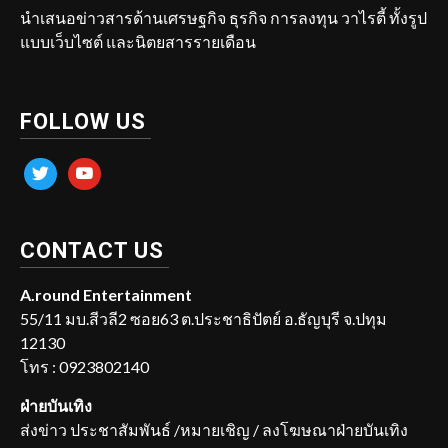
นำเสนอข่าวสารด้านเศรษฐกิจ ธุรกิจ การลงทุน วาไรตี้ ทั้งรูป
แบบเว็บไซต์ และนิตยสารรายเดือน
FOLLOW US
twitter
youtube
CONTACT US
A.round Entertainment
55/11 มบ.สีวลี2 ซอย63 ต.ประชาธิปัตย์ อ.ธัญบุรี จ.ปทุม
12130
โทร : 0923802140
ฝ่ายบันเทิง
ส่งข่าว ประชาสัมพันธ์ /หมายเชิญ / ลงโฆษณาฝ่ายบันเทิง