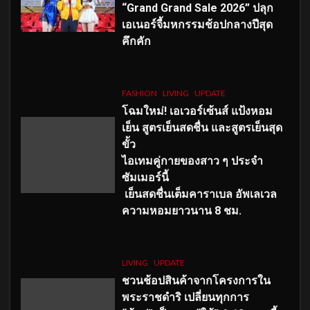
“Grand Grand Sale 2026” ปลุก
เอเนอร์จี้มหกรรมช้อปกลางปีสุด
คึกคัก
FASHION
LIVING
UPDATE
โฉมใหม่
! เอเวอร์เซ้นส์ แป้งหอม
เย็น สูตรเย็นสดชื่น และสูตรเย็นสุด
ขั้ว
ไอเทมคู่กายของสาว ๆ ประจำ
ซัมเมอร์นี้
เย็นสดชื่นเต็มคาราเบล อัพเลเวล
ความหอมยาวนาน
8
ชม.
LIVING
UPDATE
ชวนช้อปสินค้าจากโครงการใน
พระราชดำริ เปลี่ยนทุกการ