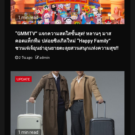
1 min read
“GMMTV” แจกความสดใสขั้นสุด! หลานๆ มาส
คอตแท็กทีม ปล่อยซิงเกิลใหม่ “Happy Family”
ชวนเจ่เจ้อุนย่าอุนยายตะลุยสวนสนุกแห่งความสุข!!
2 วัน ago
admin
UPDATE
1 min read