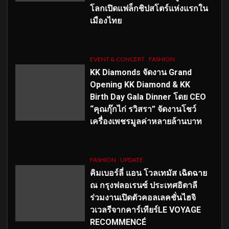
โลกเปิดแฟล็กชิปสโตร์แห่งแรกใน
เมืองไทย
EVENT & CONCERT
FASHION
KK Diamonds จัดงาน Grand
Opening KK Diamond & KK
Birth Day Gala Dinner โดย CEO
“คุณกุ๊กไก่ รวิสรา” จัดงานโชว์
เครื่องเพชรมูลค่าหลายล้านบาท
FASHION
UPDATE
คิมเบอร์ลี่ แอน โวลเทมัส เฉิดฉาย
ณ กรุงฟลอเรนซ์ ประเทศอิตาลี
ร่วมงานเปิดตัวคอลเลคชั่นไฮจิ
วเวลรีจากคาร์เทียร์LE VOYAGE
RECOMMENCÉ