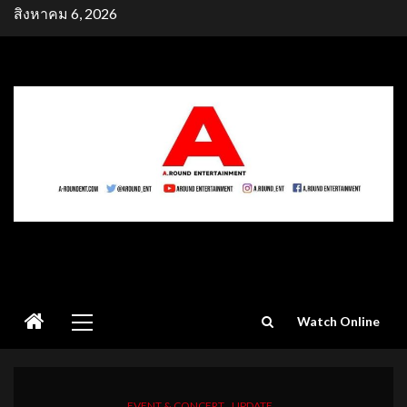
Skip
สิงหาคม 6, 2026
to
content
Primary
Watch Online
Menu
EVENT & CONCERT
UPDATE