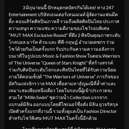
3 มิถุนายนนี้ ปักหมุดกดบัตรกันได้เลย! ทาง 247
Entertainment บริษัทเอนเตอร์เทนเมนท์ ผู้จัดงานแฟนมีต
ติ้ง-คอนเสิร์ตศิลปินเกาหลี รวมถึงผลิตศิลปินไทย ประกาศ
ความสนุก ความแซ่บ ความดีงามของโชว์รอบพิเศษ
“MUT MAX Exclusive Round” ที่ดึง 2 ศิลปินคุณภาพระดับ
โกลบอล มาร์ค ต้วน และ พีพี-กฤษฏ์ อำนวยเดชกร ร่วม
โชว์ด้วยกันเป็นครั้งแรก รับประกันความความอลังการ
บนเวทีในรูปแบบ Music & Fashion Show ในตอน Warriors
of The Universe “Queen of Stars Knight” ที่สร้างสรรค์
ร่วมกับศิลปินระดับโลกและศิลปินไทยที่ได้รับความนิยม
ภายใต้คอนเซ็ปต์ “The Warriors of Universe” ภารกิจของ
อัศวินแห่งจักรวาล MAX เพื่อตามหาอัญมณีที่ล้ำค่าและ
เหมาะสมเพียงหนึ่งเดียว โดยในรอบนี้ผู้เข้าประกวดจะ
สวมใส่ “Milin Swim” ชุดว่ายนํ้า Collection แรกจาก
แบรนด์มิลิน ออกแบบโดยดีไซเนอร์ชื่อดัง มิลิน ยุวจรัสกุล
เปิดตัวครั้งแรกที่งานนี้ รวมทั้งดูแลเป็น Fashion Director
สําหรับโชว์พิเศษ MUT MAX ในครั้งนี้อีกด้วย