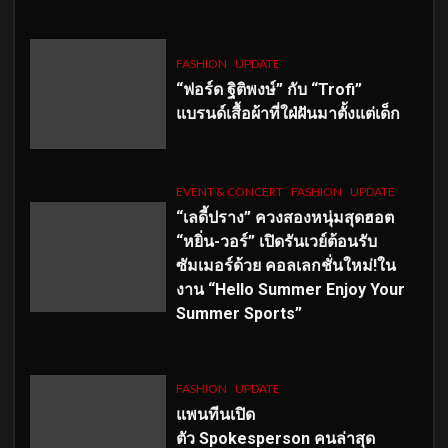
FASHION
UPDATE
“ฟอร์ด ฐิติพงษ์” กับ “Trofi”
แบรนด์เสื้อผ้าที่ใฝ่ฝันมาตั้งแต่เด็ก
EVENT & CONCERT
FASHION
UPDATE
“เลดี้ปราง” ควงสองหนุ่มสุดฮอต
“หยิ่น-วอร์” เปิดรันเวย์ต้อนรับ
ซัมเมอร์ด้วย คอลเลกชั่นใหม่!ใน
งาน “Hello Summer Enjoy Your
Summer Sports”
FASHION
UPDATE
แพนทีนเปิด
ตัว
Spokesperson คนล่าสุด