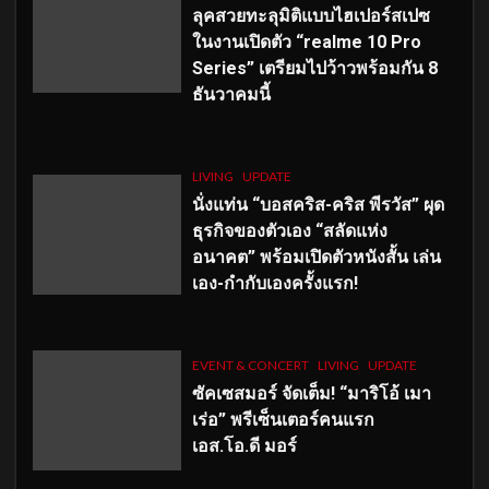
ลุคสวยทะลุมิติแบบไฮเปอร์สเปซ
ในงานเปิดตัว “realme 10 Pro
Series” เตรียมไปว้าวพร้อมกัน 8
ธันวาคมนี้
LIVING
UPDATE
นั่งแท่น “บอสคริส-คริส พีรวัส” ผุด
ธุรกิจของตัวเอง “สลัดแห่ง
อนาคต” พร้อมเปิดตัวหนังสั้น เล่น
เอง-กำกับเองครั้งแรก!
EVENT & CONCERT
LIVING
UPDATE
ซัคเซสมอร์ จัดเต็ม
!
“มาริโอ้ เมา
เร่อ” พรีเซ็นเตอร์คนแรก
เอส
.โอ.ดี มอร์