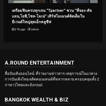
เตรียมฟินครบทุกเจน “Tpartner” ชวน “พี่จอง-คัล
แลน,โยชิ,โซล-โมเน่” เสิร์ฟโมเมนต์จัดเต็มใน
อีเวนต์ใหญ่สุดเอ็กคลูชีฟ
2 วัน ago
admin
A.ROUND ENTERTAINMENT
สื่อบันเทิงออนไลน์ ที่รายงานข่าวสาร เหตุการณ์ในแวดวง
การบันเทิงไทย ผลิตคอนเทนท์ที่หลากหลาย ครอบคลุมทั้ง 2
ภาษา (ไทยและอังกฤษ)
BANGKOK WEALTH & BIZ