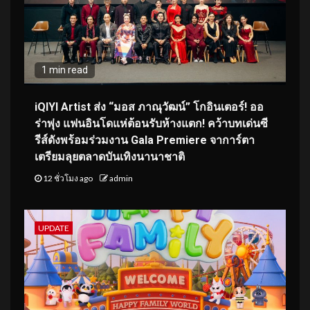
1 min read
iQIYI Artist ส่ง “มอส ภาณุวัฒน์” โกอินเตอร์! ออ
ร่าพุ่ง แฟนอินโดแห่ต้อนรับห้างแตก! คว้าบทเด่นซี
รีส์ดังพร้อมร่วมงาน Gala Premiere จาการ์ตา
เตรียมลุยตลาดบันเทิงนานาชาติ
12 ชั่วโมง ago
admin
UPDATE