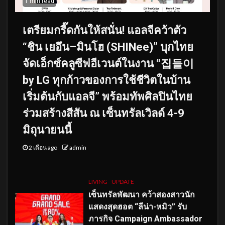
1 min read
เตรียมกรี๊ดกันให้สนั่น! แอลจีคว้าตัว
“ชิน เยอึน–มินโฮ (SHINee)” บุกไทย
จัดเอ็กซ์คลูซีฟอีเวนต์ในงาน “집들이
by LG ทุกก้าวของการใช้ชีวิตในบ้าน
เริ่มต้นกับแอลจี” พร้อมทัพศิลปินไทย
ร่วมสร้างสีสัน ณ เซ็นทรัลเวิลด์ 4-9
มิถุนายนนี้
2 เดือน ago
admin
LIVING
UPDATE
เซ็นทรัลพัฒนา คว้าสองสาวนัก
แสดงสุดฮอต “ลีน่า-หมิว” รับ
ภารกิจ Campaign Ambassador