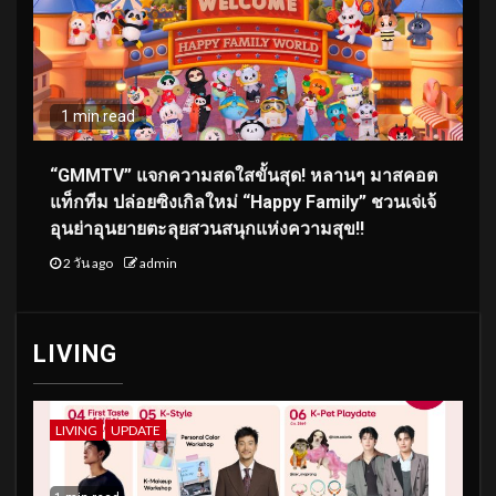
1 min read
“GMMTV” แจกความสดใสขั้นสุด! หลานๆ มาสคอต
แท็กทีม ปล่อยซิงเกิลใหม่ “Happy Family” ชวนเจ่เจ้
อุนย่าอุนยายตะลุยสวนสนุกแห่งความสุข!!
2 วัน ago
admin
LIVING
LIVING
UPDATE