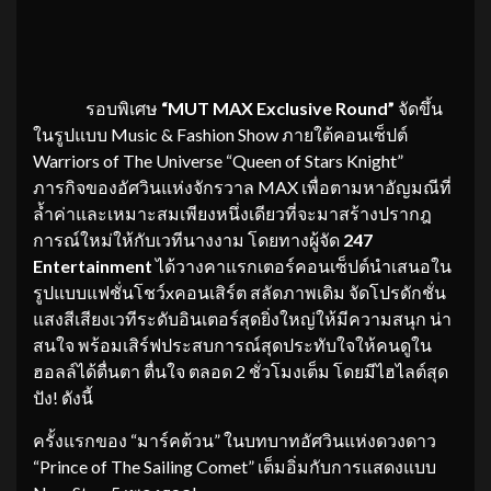
รอบพิเศษ
“
MUT MAX Exclusive Round”
จัดขึ้น
ในรูปแบบ Music & Fashion Show ภายใต้คอนเซ็ปต์
Warriors of The Universe “Queen of Stars Knight”
ภารกิจของอัศวินแห่งจักรวาล MAX เพื่อตามหาอัญมณีที่
ล้ำค่าและเหมาะสมเพียงหนึ่งเดียวที่จะมาสร้างปรากฎ
การณ์ใหม่ให้กับเวทีนางงาม โดยทางผู้จัด
247
Entertainment
ได้วางคาแรกเตอร์คอนเซ็ปต์นำเสนอใน
รูปแบบแฟชั่นโชว์xคอนเสิร์ต สลัดภาพเดิม จัดโปรดักชั่น
แสงสีเสียงเวทีระดับอินเตอร์สุดยิ่งใหญ่ให้มีความสนุก น่า
สนใจ พร้อมเสิร์ฟประสบการณ์สุดประทับใจให้คนดูใน
ฮอลล์ได้ตื่นตา ตื่นใจ ตลอด 2 ชั่วโมงเต็ม โดยมีไฮไลต์สุด
ปัง! ดังนี้
ครั้งแรกของ “มาร์คต้วน” ในบทบาทอัศวินแห่งดวงดาว
“Prince of The Sailing Comet” เต็มอิ่มกับการแสดงแบบ