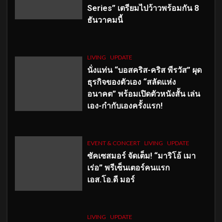
Series” เตรียมไปว้าวพร้อมกัน 8
ธันวาคมนี้
LIVING
UPDATE
นั่งแท่น “บอสคริส-คริส พีรวัส” ผุด
ธุรกิจของตัวเอง “สลัดแห่ง
อนาคต” พร้อมเปิดตัวหนังสั้น เล่น
เอง-กำกับเองครั้งแรก!
EVENT & CONCERT
LIVING
UPDATE
ซัคเซสมอร์ จัดเต็ม
!
“มาริโอ้ เมา
เร่อ” พรีเซ็นเตอร์คนแรก
เอส
.โอ.ดี มอร์
LIVING
UPDATE