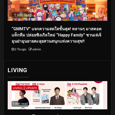
1 min read
“GMMTV” แจกความสดใสขั้นสุด! หลานๆ มาสคอต
แท็กทีม ปล่อยซิงเกิลใหม่ “Happy Family” ชวนเจ่เจ้
อุนย่าอุนยายตะลุยสวนสนุกแห่งความสุข!!
2 วัน ago
admin
LIVING
LIVING
UPDATE
1 min read