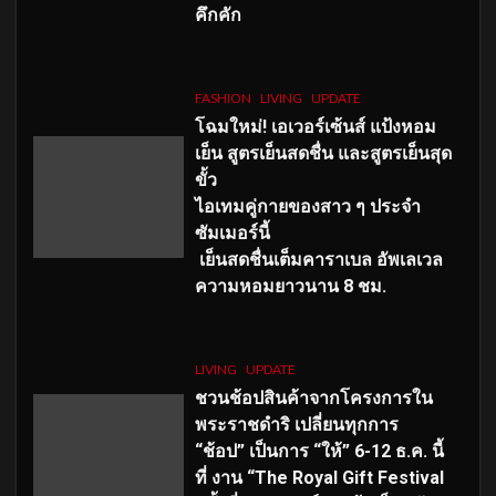
คึกคัก
FASHION
LIVING
UPDATE
โฉมใหม่
! เอเวอร์เซ้นส์ แป้งหอม
เย็น สูตรเย็นสดชื่น และสูตรเย็นสุด
ขั้ว
ไอเทมคู่กายของสาว ๆ ประจำ
ซัมเมอร์นี้
เย็นสดชื่นเต็มคาราเบล อัพเลเวล
ความหอมยาวนาน
8
ชม.
LIVING
UPDATE
ชวนช้อปสินค้าจากโครงการใน
พระราชดำริ เปลี่ยนทุกการ
“ช้อป” เป็นการ “ให้” 6-12 ธ.ค. นี้
ที่ งาน “The Royal Gift Festival