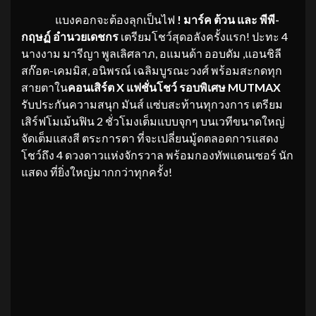
แบงคอกจะต้องลุกเป็นไฟ
! มาร์ค ต้วน และ พีพี-
กฤษฏ์ อำนวยเดชกร
เตรียมโชว์สุดอลังครั้งแรก! ปะทะ 4
นางงาม มารีญา พูลเลิศลาภ, อแมนด้า ออบดัม ,แอนชิลี
สก๊อต-เคมมิส, อนิพรณ์ เฉลิมบูรณะวงศ์ พร้อมสะกดทุก
สายตาใน
คอนเสิร์ต X แฟชั่นโชว์ รอบพิเศษ MUTMAX
รับประกันความสนุก มันส์ แซ่บสะท้านทุกวงการ เตรียม
เสิร์ฟโมเม้นฟิน 2 ชั่วโมงเต็มแบบจุกๆ บนเวทีขนาดใหญ่
จัดเต็มแสงสี ตระการตา ที่จะเปลี่ยนมู้ดตลอดการแสดง
โชว์ถึง 4 ดวงดาวแห่งจักรวาล พร้อมกองทัพแดนเซอร์ นัก
แสดง ที่ยิ่งใหญ่มากกว่าทุกครั้ง!