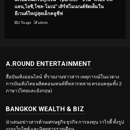
แลน,โยชิ,โซล-โมเน่” เสิร์ฟโมเมนต์จัดเต็มใน
อีเวนต์ใหญ่สุดเอ็กคลูชีฟ
2 วัน ago
admin
A.ROUND ENTERTAINMENT
สื่อบันเทิงออนไลน์ ที่รายงานข่าวสาร เหตุการณ์ในแวดวง
การบันเทิงไทย ผลิตคอนเทนท์ที่หลากหลาย ครอบคลุมทั้ง 2
ภาษา (ไทยและอังกฤษ)
BANGKOK WEALTH & BIZ
นำเสนอข่าวสารด้านเศรษฐกิจ ธุรกิจ การลงทุน วาไรตี้ ทั้งรูป
แบบเว็บไซต์ และนิตยสารรายเดือน