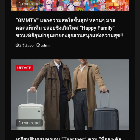
1 min read
“GMMTV” แจกความสดใสขั้นสุด! หลานๆ มาส
คอตแท็กทีม ปล่อยซิงเกิลใหม่ “Happy Family”
ชวนเจ่เจ้อุนย่าอุนยายตะลุยสวนสนุกแห่งความสุข!!
2 วัน ago
admin
UPDATE
1 min read
เตรียมฟินครบทุกเจน “Tpartner” ชวน “พี่จอง-คัล