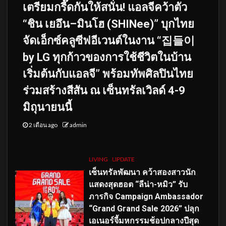
เตรียมกรี๊ดกันให้สนั่น! แอลจีคว้าตัว
“ชิน เยอึน–มินโฮ (SHINee)” บุกไทย
จัดเอ็กซ์คลูซีฟอีเวนต์ในงาน “집들이
by LG ทุกก้าวของการใช้ชีวิตในบ้าน
เริ่มต้นกับแอลจี” พร้อมทัพศิลปินไทย
ร่วมสร้างสีสัน ณ เซ็นทรัลเวิลด์ 4-9
มิถุนายนนี้
2 เดือน ago
admin
LIVING
UPDATE
เซ็นทรัลพัฒนา คว้าสองสาวนัก
แสดงสุดฮอต “ลีน่า-หมิว” รับ
ภารกิจ Campaign Ambassador
“Grand Grand Sale 2026” ปลุก
เอเนอร์จี้มหกรรมช้อปกลางปีสุด