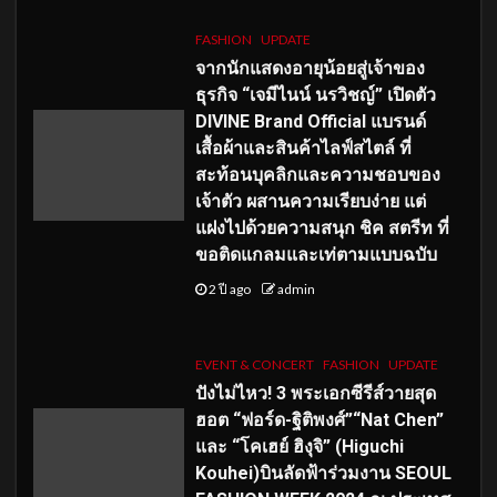
FASHION
UPDATE
จากนักแสดงอายุน้อยสู่เจ้าของ
ธุรกิจ “เจมีไนน์ นรวิชญ์” เปิดตัว
DIVINE Brand Official แบรนด์
เสื้อผ้าและสินค้าไลฟ์สไตล์ ที่
สะท้อนบุคลิกและความชอบของ
เจ้าตัว ผสานความเรียบง่าย แต่
แฝงไปด้วยความสนุก ชิค สตรีท ที่
ขอติดแกลมและเท่ตามแบบฉบับ
2 ปี ago
admin
EVENT & CONCERT
FASHION
UPDATE
ปังไม่ไหว! 3 พระเอกซีรีส์วายสุด
ฮอต “ฟอร์ด-ฐิติพงศ์”“Nat Chen”
และ “โคเฮย์ ฮิงุจิ” (Higuchi
Kouhei)บินลัดฟ้าร่วมงาน SEOUL