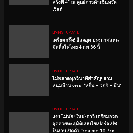
ครั้งที่ 4” ณ ศูนย์การค้าเซ็นทรัล
เวิลด์
LIVING
UPDATE
เตรียมกรี๊ด! อีแจอุค ประกาศแฟน
มีตติ้งในไทย 4 กพ 66 นี้
LIVING
UPDATE
ไม่พลาดทุกวินาทีสำคัญ
! สาม
หนุ่มบ้าน vivo ‘หยิ่น – วอร์ – มีน’
LIVING
UPDATE
แซ่บไม่พัก! ใหม่-ดาวิ เตรียมอวด
ลุคสวยทะลุมิติแบบไฮเปอร์สเปซ
ในงานเปิดตัว “realme 10 Pro