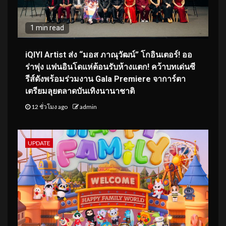
1 min read
iQIYI Artist ส่ง “มอส ภาณุวัฒน์” โกอินเตอร์! ออ
ร่าพุ่ง แฟนอินโดแห่ต้อนรับห้างแตก! คว้าบทเด่นซี
รีส์ดังพร้อมร่วมงาน Gala Premiere จาการ์ตา
เตรียมลุยตลาดบันเทิงนานาชาติ
12 ชั่วโมง ago
admin
UPDATE