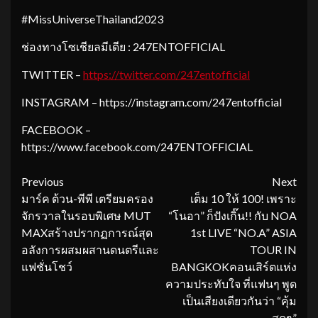
#MissUniverseThailand2023
ช่องทางโซเชียลมีเดีย : 247ENTOFFICIAL
TWITTER –
https://twitter.com/247entofficial
INSTAGRAM – https://instagram.com/247entofficial
FACEBOOK –
https://www.facebook.com/247ENTOFFICIAL
Continue
Previous
Next
มาร์ค ต้วน-พีพี เตรียมครอง
เต็ม 10 ให้ 100! เพราะ
Reading
จักรวาลในรอบพิเศษ MUT
“โนอา” ก็ปังเกิ๊น!! กับ NOA
MAXสร้างปรากฏการณ์สุด
1st LIVE “NO.A” ASIA
อลังการผสมผสานดนตรีและ
TOUR IN
แฟชั่นโชว์
BANGKOKคอนเสิร์ตแห่ง
ความประทับใจ ที่แฟนๆ พูด
เป็นเสียงเดียวกันว่า “คุ้ม
สุดๆ”