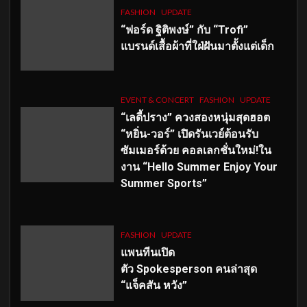
FASHION
UPDATE
“ฟอร์ด ฐิติพงษ์” กับ “Trofi”
แบรนด์เสื้อผ้าที่ใฝ่ฝันมาตั้งแต่เด็ก
EVENT & CONCERT
FASHION
UPDATE
“เลดี้ปราง” ควงสองหนุ่มสุดฮอต
“หยิ่น-วอร์” เปิดรันเวย์ต้อนรับ
ซัมเมอร์ด้วย คอลเลกชั่นใหม่!ใน
งาน “Hello Summer Enjoy Your
Summer Sports”
FASHION
UPDATE
แพนทีนเปิด
ตัว
Spokesperson คนล่าสุด
“แจ็คสัน หวัง”