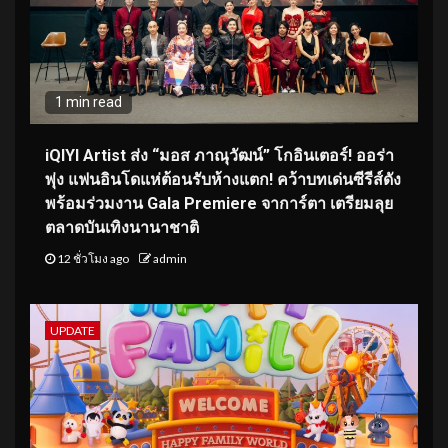
1 min read
iQIYI Artist ส่ง “มอส ภาณุวัฒน์” โกอินเตอร์! ออร่า
พุ่ง แฟนอินโดแห่ต้อนรับห้างแตก! คว้าบทเด่นซีรีส์ดัง
พร้อมร่วมงาน Gala Premiere จาการ์ตา เตรียมลุย
ตลาดบันเทิงนานาชาติ
12 ชั่วโมง ago
admin
UPDATE