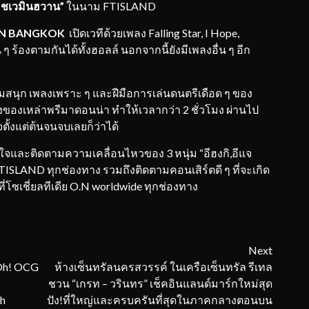
,
ชเวมินฮวาน
”
ในนาม FTISLAND
’ IN BANGKOK
เปิดเวทีด้วยเพลง Falling Star, I Hope,
ร้องตามกันได้ทั้งฮอลล์ นอกจากนี้ยังมีเพลงอื่น ๆ อีก
ก เพลงเพราะ ๆ และฝีมือการเล่นดนตรีเดือด ๆ ของ
ของเหล่าพรีมาดอนน่า ทำให้เวลากว่า 2 ชั่วโมง ผ่านไป
ตั้งแต่ต้นจนจบเลยก็ว่าได้
ละติดตามความเคลื่อนไหวของ 3 หนุ่ม “อีฮงกิ,อีแจ
 FTISLAND ทุกช่องทาง รวมถึงติดตามคอนเสิร์ตดี ๆ ที่จะเกิด
ี่โซเชี่ยลทีเดีย O.N worldwide ทุกช่องทาง
Next
Oh! OCG
ห้างเซ็นทรัลนครสวรรค์ ในเครือเซ็นทรัล รีเทล
ชวน “เกรท – วรินทร” เช็คอินแลนด์มาร์กใหม่สุด
h
ปัง!ที่ใหญ่และครบครันที่สุดในภาคกลางตอนบน