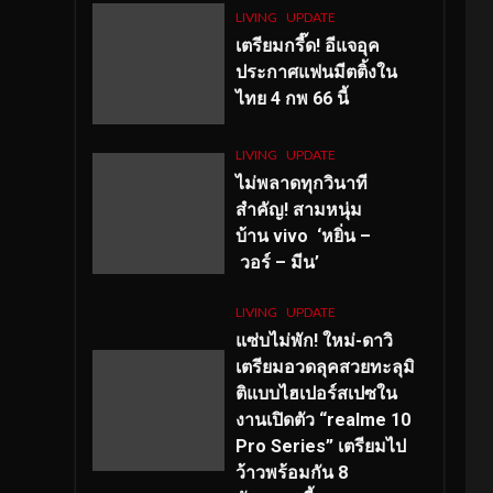
LIVING
UPDATE
เตรียมกรี๊ด! อีแจอุค
ประกาศแฟนมีตติ้งใน
ไทย 4 กพ 66 นี้
LIVING
UPDATE
ไม่พลาดทุกวินาที
สำคัญ
! สามหนุ่ม
บ้าน vivo ‘หยิ่น –
วอร์ – มีน’
LIVING
UPDATE
แซ่บไม่พัก! ใหม่-ดาวิ
เตรียมอวดลุคสวยทะลุมิ
ติแบบไฮเปอร์สเปซใน
งานเปิดตัว “realme 10
Pro Series” เตรียมไป
ว้าวพร้อมกัน 8