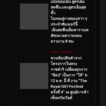
แป้งหอมเย็น สูตรเย็น
สดชื่น และสูตรเย็นสุด
ขั้ว
ไอเทมคู่กายของสาว ๆ
ประจำซัมเมอร์นี้
เย็นสดชื่นเต็มคาราเบล
อัพเลเวลความหอม
ยาวนาน
8
ชม.
LIVING
UPDATE
ชวนช้อปสินค้าจาก
โครงการในพระ
ราชดำริ เปลี่ยนทุกการ
“ช้อป” เป็นการ “ให้” 6-
12 ธ.ค. นี้ ที่ งาน “The
Royal Gift Festival
ครั้งที่ 4” ณ ศูนย์การค้า
เซ็นทรัลเวิลด์