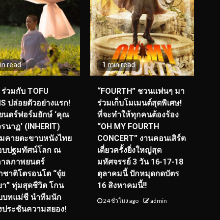
in read
1 min read
ร่วมกับ TOFU
“FOURTH” ชวนแฟนๆ มา
S ปล่อยตัวอย่างแรก!
ร่วมเก็บโมเมนต์สุดพิเศษ!
นตร์ฟอร์มยักษ์ ‘คุณ
ที่จะทำให้ทุกคนต้องร้อง
รนาฏ’ (INHERIT)
“OH MY FOURTH
ียมคายตะขาบหนังไทย
CONCERT” งานคอนเสิร์ต
อบปฐมทัศน์โลก ณ
เดี่ยวครั้งยิ่งใหญ่สุด
กาลภาพยนตร์
มหัศจรรย์ 3 วัน 16-17-18
ชาติโตรอนโต “จุ๋ย
ตุลาคมนี้ ปักหมุดกดบัตร
า” ทุ่มสุดชีวิต โกน
16 สิงหาคมนี้!!
ับบทแม่ชี นำทีมนัก
24 ชั่วโมง ago
admin
งประชันความสยอง!