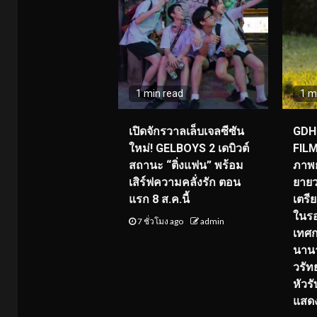
1 min read
1 m
เปิดจักรวาลเล็บเจลซีซัน
GDH 
ใหม่! GELBOYS 2 เดบิวต์
FILM
สถานะ “ติ่งแฟน” พร้อม
ภาพย
เสิร์ฟความคลั่งรัก ตอน
ยายว
แรก 8 ส.ค.นี้
เตร
ในร
7 ชั่วโมง ago
admin
เทศ
นานา
วรัทย
หัวร
แสด