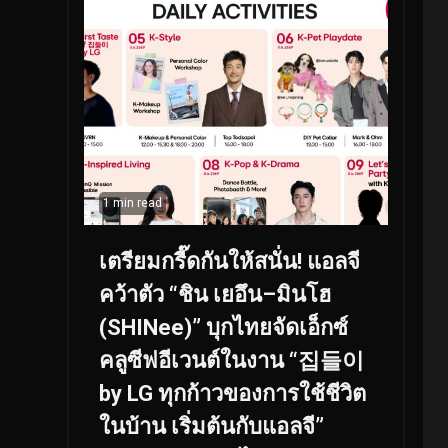
1 min read
เตรียมกรี๊ดกันให้สนั่น! แอลจี
คว้าตัว “ชิน เยอึน–มินโฮ
(SHINee)” บุกไทยจัดเอ็กซ์
คลูซีฟอีเวนต์ในงาน “집들이
by LG ทุกก้าวของการใช้ชีวิต
ในบ้าน เริ่มต้นกับแอลจี”