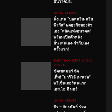
ธันวาคมนี้
LIVING
UPDATE
นั่งแท่น “บอสคริส-คริส
พีรวัส” ผุดธุรกิจของตัว
เอง “สลัดแห่งอนาคต”
พร้อมเปิดตัวหนัง
สั้น เล่นเอง-กำกับเอง
ครั้งแรก!
EVENT & CONCERT
LIVING
UPDATE
ซัคเซสมอร์ จัด
เต็ม
!
“มาริโอ้ เมาเร่อ”
พรีเซ็นเตอร์คนแรก
เอส
.โอ.ดี มอร์
LIVING
UPDATE
บิว – จักรพันธ์ ร่วม