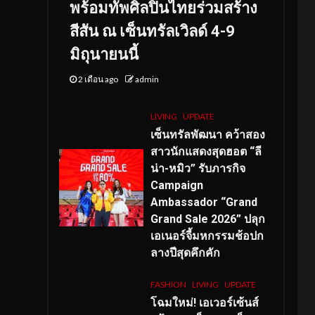
พร้อมทัพศิลปินไทยร่วมสร้าง
สีสัน ณ เซ็นทรัลเวิลด์ 4-9
มิถุนายนนี้
2 เดือน ago
admin
LIVING
UPDATE
เซ็นทรัลพัฒนา คว้าสอง
สาวนักแสดงสุดฮอต “ลี
น่า-หมิว” รับภารกิจ
Campaign
Ambassador “Grand
Grand Sale 2026” ปลุก
เอเนอร์จี้มหกรรมช้อปก
ลางปีสุดคึกคัก
FASHION
LIVING
UPDATE
โฉมใหม่
! เอเวอร์เซ้นส์