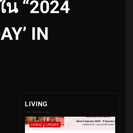
ใน “2024
AY’ IN
LIVING
LIVING
UPDATE