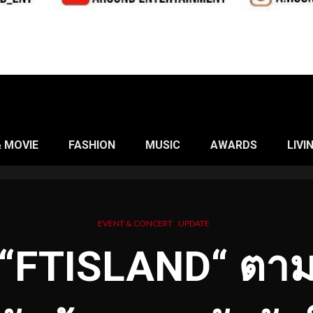
& MOVIE
FASHION
MUSIC
AWARDS
LIVI
EVENT & CONCERT
UPDATE
 “FTISLAND“ ตาม