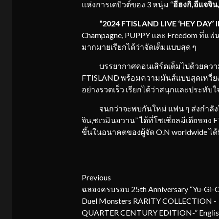
แห่งการเดบิวต์ของ 3 หนุ่ม “
อีฮงกิ
,
อีแจจิน
“2024 FTISLAND LIVE ‘HEY DAY
Champagne, PUPPY และ Freedom ที่แฟน ๆ 
มากมายเรียกได้ว่าจัดเต็มแบบสุด ๆ
บรรยากาศคอนเสิร์ตเต็มไปด้วยความสนุ
FTISLAND พร้อมความมันส์แบบสุดเหวี่ยง
อย่างรวดเร็ว เรียกได้ว่าสนุกและประทับใจ
จนกว่าจะพบกันใหม่ แฟน ๆ ส่งกำลังใจแ
จิน,ชเวมินฮวาน” ได้ที่โซเชี่ยลมีเดียของ
ขึ้นในอนาคตของผู้จัด O.N worldwide ได้ท
Continue
Previous
ฉลองครบรอบ 25th Anniversary “Yu-Gi-
Reading
Duel Monsters RARITY COLLECTION -
QUARTER CENTURY EDITION-” Englis