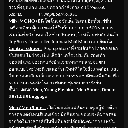
หลากสไตล์ที่ช่วยเสริมความมั่นใจให้กับผู้หญิงยุคใหม่
รวมทั้งชุดนอน และชุดออกกำลังกาย
อาทิ
Wacoal,
Sabina, Triumph, Sanrio, BSC
MINI MONO (มินิ โมโนะ)
: จัดเต็มไอเทมฮิตทั้งแฟชั่น
เครื่องเขียน ตุ๊กตา ของใช้ในบ้านมากกว่า 500 รายการ
เริ่มต้นที่ 60 บาทมาให้ช้อปกันแบบจุใจ พร้อมพบกับสินค้า
Toy Story New collection ของ Mini Mono แบบจัดเต็ม
Central Edition:
‘Pop-up Store’ ที่รวมสินค้าไทยคอลเลก
ชันพิเศษ ไม่ว่าจะเป็น เสื้อผ้า เครื่องประดับ รองเท้า
ของใช้ และของตกแต่งบ้านจากหลากหลายชุมชน
ออกแบบโดยไทยดีไซเนอร์รุ่นใหม่ที่ใส่ใจสิ่งแวดล้อม และ
สืบสานเอกลักษณ์และความเป็นธรรมชาติของพื้นถิ่น เพื่อ
ร่วมเป็นส่วนหนึ่งในการพัฒนาชุมชนอย่างยั่งยืน
ชั้น
1: แผนก
Men, Young Fashion, Men Shoes, Denim
และแผนก
Luggage
Men / Men Shoes:
เปิดโลกแห่งแฟชั่นของคุณผู้ชายด้วย
การตกแต่งโทนสีแดงเขียว มีกลิ่นอายของประติมากรรม
จากวัดจีนรังสรรค์เป็นพื้นที่ปลดปล่อยจินตนาการแฟชั่น
พร้อมยกทัพเสื้อผ้า กระเป๋า รองเท้าแฟชั่นสุภาพบุรุษ แอค