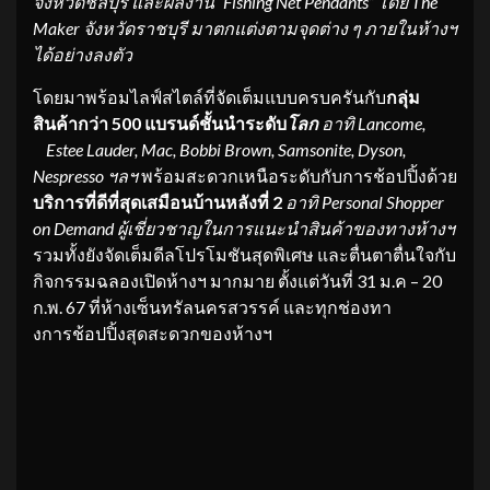
จังหวัดชลบุรี และผลงาน “
Fishing Net Pendants” โดย The
Maker จังหวัดราชบุรี มาตกแต่งตามจุดต่าง ๆ ภายในห้างฯ
ได้อย่างลงตัว
โดยมาพร้อมไลฟ์สไตล์ที่จัดเต็มแบบครบครันกับ
กลุ่ม
สินค้า
กว่า
500 แบรนด์ชั้นนำระดับ
โลก
อาทิ
Lancome,
Estee Lauder, Mac, Bobbi Brown, Samsonite, Dyson,
Nespresso ฯลฯ
พร้อมสะดวกเหนือระดับกับการช้อปปิ้งด้วย
บริการที่ดีที่สุดเสมือนบ้านหลังที่
2
อาทิ
Personal Shopper
on Demand ผู้เชี่ยวชาญในการแนะนำสินค้าของทางห้างฯ
รวมทั้งยังจัดเต็มดีลโปรโมชันสุดพิเศษ และตื่นตาตื่นใจกับ
กิจกรรมฉลองเปิดห้างฯ มากมาย ตั้งแต่วันที่ 31 ม.ค – 20
ก.พ. 67 ที่ห้างเซ็นทรัลนครสวรรค์ และทุกช่องทา
งการช้อปปิ้งสุดสะดวกของห้างฯ