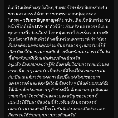
ดีเดย์วันเปิดห้างสุดยิ่งใหญ่กับเซอร์ไพรส์สุดพิเศษสำหรับ
ชาวนครสวรรค์ ด้วยการชวนพระเอกหนุ่มสุดฮอต
“
เกรท
–
วรินทร
ปัญหกาญจน์”
มาประเดิมเช็คอินพร้อมรับ
หน้าที่ไกด์ เพื่อ LIVE พาทัวร์ห้างเซ็นทรัลนครสวรรค์แบบ
ทุกตารางนิ้วก่อนใคร! โดยหนุ่มเกรทได้แชร์ความประทับ
ใจหลังจากได้เดินทัวร์ห้างเซ็นทรัลนครสวรรค์ ว่า
“ก่อน
อื่นเลยต้องขอขอบคุณห้างเซ็นทรัลมาก ๆ เลยครับ ที่ให้
เกียรติผมได้มาร่วมงานเปิดห้างเซ็นทรัลนครสวรรค์ในวัน
นี้ สำหรับผมที่เป็นแฟนตัวยงห้างเซ็นทรัล
อยู่แล้ว ต้องบอกเลยว่ารู้สึกตื่นตาตื่นใจกับการตกแต่งของ
สาขานี้มาก ๆ เลยครับ เป็นห้างที่ดีไซน์ได้สวยมาก ๆ สม
กับเป็นแลนด์มาร์กแห่งการช้อปปิ้งแห่งใหม่ของชาว
นครสวรรค์ และจังหวัดใกล้เคียงจริง ๆ มีสินค้าแบรนด์ดัง
ให้เลือกช้อปเยอะมาก ๆ ยิ่งช่วงนี้ใกล้เทศกาลตรุษจีนและ
วาเลนไทน์ ใครกำลังมองหาของขวัญ ของมงคล ก็
แนะนำให้รีบมาช้อปกันที่ห้างเซ็นทรัลนครสวรรค์
เลยครับ เพราะเค้ามีโปรโมชันพิเศษฉลองเปิดห้าง และ
กิจกรรมให้ร่วมสนุกมากมายด้วยครับ”