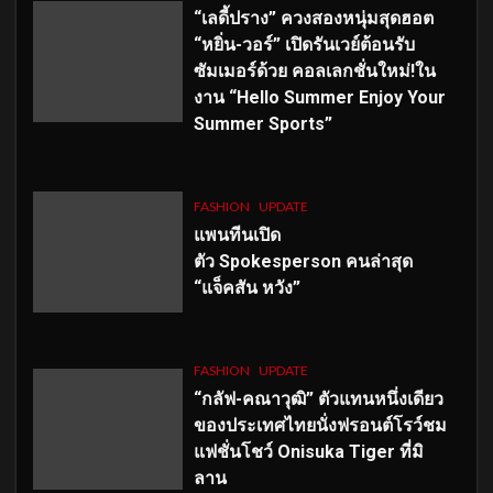
“เลดี้ปราง” ควงสองหนุ่มสุดฮอต
“หยิ่น-วอร์” เปิดรันเวย์ต้อนรับ
ซัมเมอร์ด้วย คอลเลกชั่นใหม่!ใน
งาน “Hello Summer Enjoy Your
Summer Sports”
FASHION
UPDATE
แพนทีนเปิด
ตัว
Spokesperson คนล่าสุด
“แจ็คสัน หวัง”
FASHION
UPDATE
“กลัฟ-คณาวุฒิ” ตัวแทนหนึ่งเดียว
ของประเทศไทยนั่งฟรอนต์โรว์ชม
แฟชั่นโชว์ Onisuka Tiger ที่มิ
ลาน