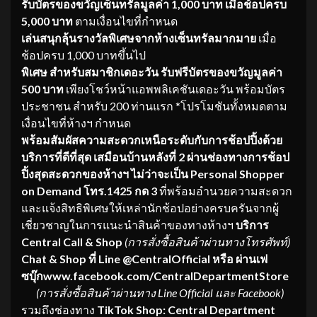
รับบัตรของขวัญเซ็นทรัลมูลค่า 1
,000 บาท เมื่อช้อปครบ
5,000 บาท
ตามเงื่อนไขที่กำหนด
เล่นสนุกลุ้นรางวัลพิเศษจากห้างเซ็นทรัลมากมาย
เมื่อ
ช้อปครบ 1,000 บาทขึ้นไป
พิเศษ สำหรับสมาชิกเดอะวัน รับฟรีบัตรของขวัญมูลค่า
500 บาท
เพียงโชว์หน้าแอพพลิเคชันเดอะวัน พร้อมบัตร
ประชาชน สำหรับ 200 ท่านแรก *โปรโมชันทั้งหมดตาม
เงื่อนไขที่ห้างฯ กำหนด
พร้อมสัมผัสความ
สะดวกเหนือระดับกับการช้อปปิ้งด้วย
บริการที่ดีที่สุด เสมือนบ้านหลังที่
2
ผ่านช่องทางการช้อป
ปิ้งสุดสะดวกของห้างฯ ไม่ว่าจะเป็น
Personal Shopper
on Demand โทร.1425 กด 3
ที่พร้อมอำนวยความสะดวก
และแจ้งสิทธิพิเศษให้เหล่านักช้อปอย่างครบครันจากผู้
เชี่ยวชาญในการแนะนำสินค้าของทางห้างฯ
บริการ
Central Call & Shop
(การสั่งซื้อสินค้าผ่านทางโทรศัพท์)
Chat & Shop ที่ Line @CentralOfficial หรือ ผ่านเฟ
ซบุ๊กwww.facebook.com/CentralDepartmentStore
(การสั่งซื้อสินค้าผ่านทาง Line Official และ Facebook)
รวมถึงช่องทาง
TikTok Shop: Central Department