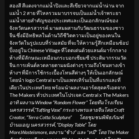
สองสี สีแดงจากแม่น้ำปิงและสีเขียวจากแม่น้ำน่าน จาก
แม่น้ำ 2 สาย ที่ไหลรวมมาบรรจบเป็นแม่น้ำเจ้าพระยา
แม่น้ำสายสำคัญของประเทศและเป็นเอกลักษณ์ของ
จังหวัดนครสวรรค์ มาผสมผสานกับวัฒนธรรมของชาว
จีน ซึ่งมีอิทธิพลในด้านวิถีชีวิตความเป็นอยู่ของคนใน
จังหวัดในรูปแบบที่ร่วมสมัย ที่จะให้ความรู้สึกเหมือนช้อป
ปิ้งอยู่ใน Chinese Village ที่โดดเด่นด้วยแลนด์มาร์กกลาง
ห้างที่มีลักษณะเหมือนกระบอกเซียมซี ประติมากรรมวัด
จีน การเพ้นต์ลวดลายตามผนังต่างๆ รวมถึงโซนทางเข้า
ห้างฯ ที่มีการใช้กระเบื้องโทนสีต่างๆ ให้เป็นเอกลักษณ์
โดยนำ logo Central มาเป็นแพทเทิร์นเป็นที่แรกและที่
เดียวในประเทศไทย พร้อมนำผลงานอาร์ตสุดครีเอตจาก
The Makers ทั่วประเทศในโปรเจค Central x The Makers
อาทิ ผลงาน Window
“
Random Flower” โดยทีมโรงเรียน
นครสวรรค์,“Tufting Vase” กระถางพรมลายจีนโดย Craft
Creator, “Terra Cotta Sculpture”
โดยชุมชนพิพิธภัณฑ์
บ้านมอญ นครสวรรค์, “
Display Table” โดย
More.Wasteismore, ผลงาน “ช้าง” และ “หมี” โดย The Maker