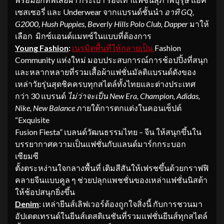
เซสเซอรี่ และ Underwear จากแบรนด์ชั้นนำ
อาทิ
GQ,
G2000, Hush Puppies, Beverly Hills Polo Club, Dapper
มาให้
เลือก มิกซ์แอนด์แมทซ์ในแบบที่ต้องการ
Young Fashion
:
เนรมิตพื้นที่ให้กลายเป็น
Fashion
Community แห่งใหม่ มอบประสบการณ์การช้อปปิ้งที่สนุก
และหลากหลายที่รวมเสื้อผ้าแฟชั่นมัลติแบรนด์ดังของ
เหล่าวัยรุ่นสุดชิคครบทุกสไตล์ทั้งไทยและต่างประเทศ
กว่า 30 แบรนด์
ไม่ว่าจะเป็น New Era, Champion, Adidas,
Nike, New Balance
ภายใต้การตกแต่งในคอนเซ็ปต์
“Exquisite
Fusion Fiesta” เบลนด์วัฒนธรรมไทย – จีน ให้สนุกขึ้นใน
บรรยากาศความเป็นแฟชั่นกับแลนด์มาร์กกระบอก
เซียมซี
ตั้งตระหง่านใจกลางพื้นที่ เติมสีสันให้เฟรชขึ้นด้วยกราฟฟิ
คลายจีนแบบคูล ๆ ช่วยปลุกแพชชั่นของเหล่าแฟชั่นนิสต้า
ให้ช้อปสนุกยิ่งขึ้น
Denim
: เหล่ายีนส์เลิฟเวอร์ต้องถูกใจสิ่งนี้ กับการชวนมา
อัปเดตเทรนด์ในยีนส์เดสติเนชันที่รวมแฟชั่นยีนส์ทุกสไตล์