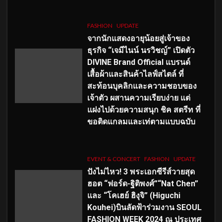
FASHION
UPDATE
จากนักแสดงอายุน้อยสู่เจ้าของ
ธุรกิจ “เจมีไนน์ นรวิชญ์” เปิดตัว
DIVINE Brand Official แบรนด์
เสื้อผ้าและสินค้าไลฟ์สไตล์ ที่
สะท้อนบุคลิกและความชอบของ
เจ้าตัว ผสานความเรียบง่าย แต่
แฝงไปด้วยความสนุก ชิค สตรีท ที่
ขอติดแกลมและเท่ตามแบบฉบับ
EVENT & CONCERT
FASHION
UPDATE
ปังไม่ไหว! 3 พระเอกซีรีส์วายสุด
ฮอต “ฟอร์ด-ฐิติพงศ์”“Nat Chen”
และ “โคเฮย์ ฮิงุจิ” (Higuchi
Kouhei)บินลัดฟ้าร่วมงาน SEOUL
FASHION WEEK 2024 ณ ประเทศ