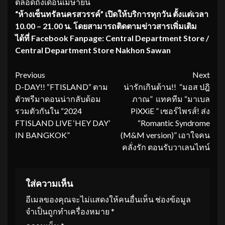
ตลอดถึงเดือนเมษายน
“ห้างเซ็นทรัลนครสวรรค์” เปิดให้บริการทุกวัน ตั้งแต่เวลา
10.00 – 21.00 น. โดยสามารถติดตามข่าวสารเพิ่มเติม
ได้ที่
Facebook Fanpage: Central Department Store
/
Central Department Store
Nakhon Sawan
Continue
Previous
Next
D-DAY!! “FTISLAND“ ตาม
น่ารักเกินต้าน!! “มอส ปฎิ
Reading
ตัวพรีมาดอนน่ากลับด้อม
ภาณ” แทคทีม “มาเบล
รวมตัวกันใน “2024
PiXXiE ” เซอร์ไพรส์! ส่ง
FTISLAND LIVE ‘HEY DAY’
“Romantic Syndrome
IN BANGKOK”
(M&M version)” เอาใจคน
คลั่งรัก ตอนรับวาเลนไทน์
ใส่ความเห็น
อีเมลของคุณจะไม่แสดงให้คนอื่นเห็น
ช่องข้อมูล
จำเป็นถูกทำเครื่องหมาย
*