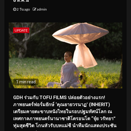
8 ส.ค.นี้
2 วัน ago
admin
UPDATE
1 min read
GDH ร่วมกับ TOFU FILMS ปล่อยตัวอย่างแรก!
ภาพยนตร์ฟอร์มยักษ์ ‘คุณยายวรนาฏ’ (INHERIT)
เตรียมคายตะขาบหนังไทยในรอบปฐมทัศน์โลก ณ
เทศกาลภาพยนตร์นานาชาติโตรอนโต “จุ๋ย วรัทยา”
ทุ่มสุดชีวิต โกนหัวรับบทแม่ชี นำทีมนักแสดงประชัน