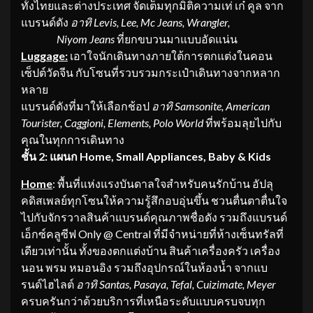
ทั้งไทยและต่างประเทศ จัดเต็มทุกมิติความเท่ เก๋ คูล จาก
แบรนด์ดัง
อาทิ
Levis, Lee, Mc Jeans, Wrangler,
Niyom Jeans
ที่ยกขบวนมาแบบอัดแน่น
Luggage:
เอาใจนักเดินทางภายใต้การตกแต่งในคอน
เซ็ปต์วัดจีน กับโซนที่รวบรวมกระเป๋าเดินทางจากหลาก
หลาย
แบรนด์ดังที่มาให้เลือกช้อป
อาทิ
Samsonite, American
Tourister, Caggioni, Elements, Polo World
ที่พร้อมลุยไปกับ
คุณในทุกการเดินทาง
ชั้น
2: แผนก Home, Small Appliances, Baby & Kids
Home
: พื้นที่แห่งแรงบันดาลใจสำหรับคนรักบ้าน อัปลุ
คดิสเพลย์ทุกโซนให้ความรู้สึกอบอุ่นขึ้น ชวนตื่นตาตื่นใจ
ไปกับจักรวาลสินค้าแบรนด์คุณภาพชื่อดัง รวมถึงแบรนด์
เอ็กซ์คลูซีฟ Only @ Central ที่มีจำหน่ายที่ห้างเซ็นทรัลที่
เดียวเท่านั้น ทั้งของตกแต่งบ้าน สินค้าเครื่องครัว เครื่อง
นอน พรม หมอนอิง รวมถึงอุปกรณ์ในห้องน้ำ จากแบ
รนด์ไฮไลต์
อาทิ Santas, Pasaya, Tefal, Cuizimate, Meyer
ครบครันกว่าด้วยบริการที่เหนือระดับแบบครบจบทุก