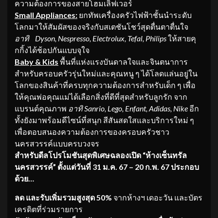
ความต้องการของสายโฮมเลิฟเวอร์
Small Appliances:
ยกทัพเครื่องครัวไฟฟ้าชั้นนำระดับ
โลกมาให้สัมผัสของจริงกับสเตชันโชว์สุดตื่นตาตื่นใจ
อาทิ
Dyson, Nespresso, Electrolux, Tefal, Philips
ให้สายคุ
กกิ้งได้ช้อปกันแบบจุใจ
Baby & Kids
พื้นที่แห่งแรงบันดาลใจและจินตนาการ
สำหรับครอบครัวรุ่นใหม่และคุณหนู ๆ ได้โลดแล่นอยู่ใน
โลกของสินค้าที่ครบทุกความต้องการสำหรับเด็ก ๆ เพื่อ
ให้คุณพ่อคุณแม่ได้เลือกสิ่งที่ดีที่สุดสำหรับลูกรัก จาก
แบรนด์คุณภาพ
อาทิ
Sanrio, Lego, Enfant, Adidas, Nike
อีก
ทั้งยังมาพร้อมดีไซน์ที่สนุก สีสันสดใสและบริการใหม่ ๆ
เพื่อตอบสนองความต้องการของครอบครัวชาว
นครสวรรค์แบบครบวงจร
สำหรับดีลโปรโมชันสุดพิเศษฉลองเปิด “ห้างเซ็นทรัล
นครสวรรค์” ตั้งแต่วันที่
31 ม.ค. 67 –
20 ก.พ. 67
ประกอบ
ด้วย…
ลด และรับเพิ่มรวมสูงสุด 50%
จากห้างฯ เดอะวัน และบัตร
เครดิตที่ร่วมรายการ