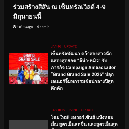
ร่วมสร้างสีสัน ณ เซ็นทรัลเวิลด์ 4-9
มิถุนายนนี้
2 เดือน ago
admin
LIVING
UPDATE
เซ็นทรัลพัฒนา คว้าสองสาวนัก
แสดงสุดฮอต “ลีน่า-หมิว” รับ
ภารกิจ Campaign Ambassador
“Grand Grand Sale 2026” ปลุก
เอเนอร์จี้มหกรรมช้อปกลางปีสุด
คึกคัก
FASHION
LIVING
UPDATE
โฉมใหม่
! เอเวอร์เซ้นส์ แป้งหอม
เย็น สูตรเย็นสดชื่น และสูตรเย็นสุด