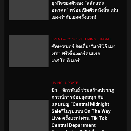
ธุรกิจของตัวเอง “สลัดแห่ง
อนาคต” พร้อมเปิดตัวหนังสั้น เล่น
เอง-กำกับเองครั้งแรก!
EVENT & CONCERT
LIVING
UPDATE
ซัคเซสมอร์ จัดเต็ม
!
“มาริโอ้ เมา
เร่อ” พรีเซ็นเตอร์คนแรก
เอส
.โอ.ดี มอร์
LIVING
UPDATE
บิว – จักรพันธ์ ร่วมสร้างปรากฏ
การณ์การช้อปสุดสนุก กับ
แคมเปญ “Central Midnight
Sale”ในรูปแบบ On The Way
Live ครั้งแรก! ผ่าน Tik Tok
Central Department