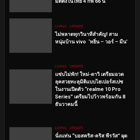
มีตติ้งในไทย 4 กพ 66 นี้
LIVING
UPDATE
ไม่พลาดทุกวินาทีสำคัญ
! สาม
หนุ่มบ้าน vivo ‘หยิ่น – วอร์ – มีน’
LIVING
UPDATE
แซ่บไม่พัก! ใหม่-ดาวิ เตรียมอวด
ลุคสวยทะลุมิติแบบไฮเปอร์สเปซ
ในงานเปิดตัว “realme 10 Pro
Series” เตรียมไปว้าวพร้อมกัน 8
ธันวาคมนี้
LIVING
UPDATE
นั่งแท่น “บอสคริส-คริส พีรวัส” ผุด