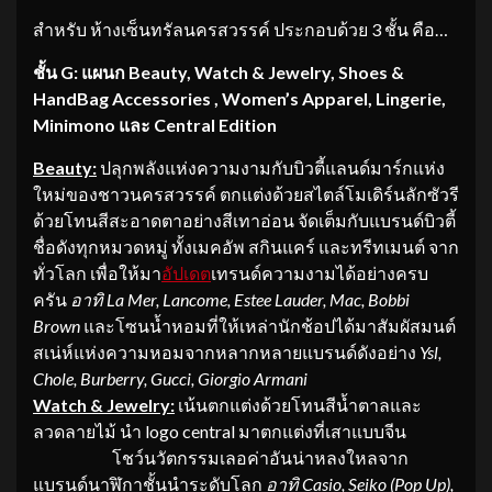
สำหรับ ห้างเซ็นทรัลนครสวรรค์ ประกอบด้วย 3 ชั้น คือ…
ชั้น
G:
แผนก
Beauty, Watch & Jewelry, Shoes &
HandBag Accessories , Women’s Apparel, Lingerie,
Minimono
และ
Central Edition
Beauty:
ปลุกพลังแห่งความงามกับบิวตี้แลนด์มาร์กแห่ง
ใหม่ของชาวนครสวรรค์ ตกแต่งด้วยสไตล์โมเดิร์นลักซัวรี
ด้วยโทนสีสะอาดตาอย่างสีเทาอ่อน จัดเต็มกับแบรนด์บิวตี้
ชื่อดังทุกหมวดหมู่ ทั้งเมคอัพ สกินแคร์ และทรีทเมนต์ จาก
ทั่วโลก เพื่อให้มา
อัปเดต
เทรนด์ความงามได้อย่างครบ
ครัน
อาทิ
La Mer, Lancome, Estee Lauder, Mac, Bobbi
Brown
และโซนน้ำหอมที่ให้เหล่านักช้อปได้มาสัมผัสมนต์
สเน่ห์แห่งความหอมจากหลากหลายแบรนด์ดังอย่าง
Ysl,
Chole, Burberry, Gucci, Giorgio Armani
Watch & Jewelry:
เน้นตกแต่งด้วยโทนสีน้ำตาลและ
ลวดลายไม้ นำ logo central มาตกแต่งที่เสาแบบจีน
โชว์นวัตกรรมเลอค่าอันน่าหลงใหลจาก
แบรนด์นาฬิกาชั้นนำระดับโลก
อาทิ
Casio, Seiko (Pop Up),