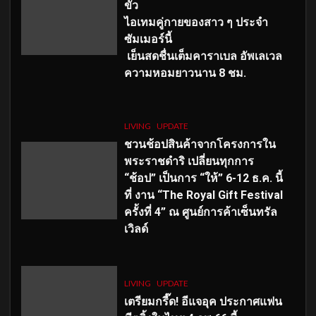
ขั้ว
ไอเทมคู่กายของสาว ๆ ประจำ
ซัมเมอร์นี้
เย็นสดชื่นเต็มคาราเบล อัพเลเวล
ความหอมยาวนาน
8
ชม.
LIVING
UPDATE
ชวนช้อปสินค้าจากโครงการใน
พระราชดำริ เปลี่ยนทุกการ
“ช้อป” เป็นการ “ให้” 6-12 ธ.ค. นี้
ที่ งาน “The Royal Gift Festival
ครั้งที่ 4” ณ ศูนย์การค้าเซ็นทรัล
เวิลด์
LIVING
UPDATE
เตรียมกรี๊ด! อีแจอุค ประกาศแฟน