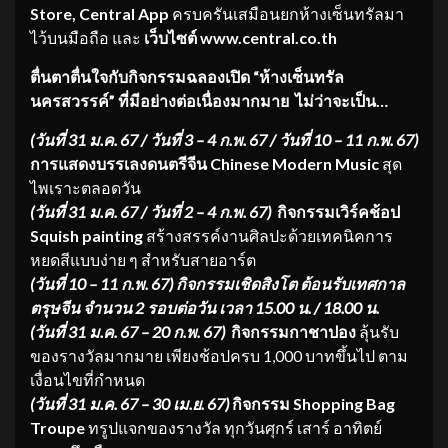
Store, Central App
ครบครันเสมือนยกห้างเซ็นทรัลมา
ไว้บนมือถือ และ
เว็บไซต์
www.central.co.th
ตื่นตาตื่นใจกับกิจกรรมฉลองเปิด “ห้างเซ็นทรัล
นครสวรรค์” ที่มีอย่างต่อเนื่องมากมาย ไม่ว่าจะเป็น…
(วันที่
31 ม.ค. 67 / วันที่ 3 – 4 ก.พ. 67 / วันที่ 10 – 11 ก.พ. 67)
การแสดงบรรเลงดนตรีจีน
Chinese Modern Music
สุด
ไพเราะตลอดวัน
(วันที่
31 ม.ค. 67 / วันที่ 2 – 4 ก.พ. 67)
กิจกรรมเวิร์คช้อป
Squish painting
สร้างสรรค์งานศิลปะด้วยเทคนิคการ
หยดสีแบบง่าย ๆ สำหรับสายอาร์ต
(วันที่ 10 – 11 ก.พ. 67) กิจกรรมเชิดสิงโต ต้อนรับเทศกาล
ตรุษจีน จำนวน 2 รอบต่อวัน เวลา 15.00 น. / 18.00 น.
(วันที่
31 ม.ค. 67 – 20 ก.พ. 67)
กิจกรรมกาชาปอง
ลุ้นรับ
ของรางวัลมากมาย เพียงช้อปครบ 1,000 บาทขึ้นไป ตาม
เงื่อนไขที่กำหนด
(วันที่
31 ม.ค. 67 – 30 เม.ย. 67)
กิจกรรม
Shopping Bag
Troupe
ทรูปแจกของรางวัล ทุกวันศุกร์ เสาร์ อาทิตย์