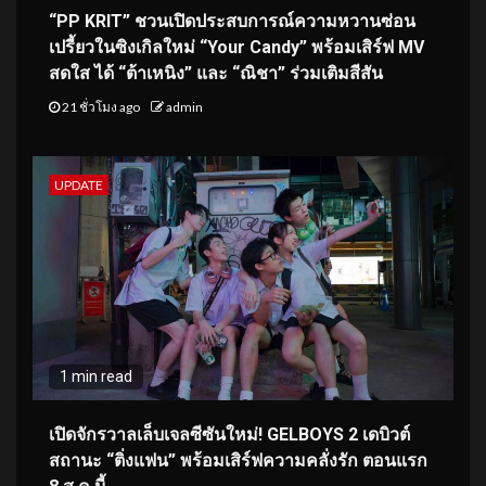
“PP KRIT” ชวนเปิดประสบการณ์ความหวานซ่อน
เปรี้ยวในซิงเกิลใหม่ “Your Candy” พร้อมเสิร์ฟ MV
สดใส ได้ “ต้าเหนิง” และ “ณิชา” ร่วมเติมสีสัน
21 ชั่วโมง ago
admin
UPDATE
1 min read
เปิดจักรวาลเล็บเจลซีซันใหม่! GELBOYS 2 เดบิวต์
สถานะ “ติ่งแฟน” พร้อมเสิร์ฟความคลั่งรัก ตอนแรก