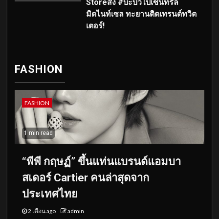
Storeส่ง #บะบิวไปเซ็นทรัล
มิดไนท์เซล ทะยานติดเทรนด์ทวิต
เตอร์!
FASHION
FASHION
1 min read
“พีพี กฤษฏ์” ขึ้นแท่นแบรนด์แอมบา
สเดอร์ Cartier คนล่าสุดจาก
ประเทศไทย
2 เดือน ago
admin