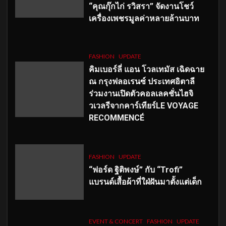
“คุณกุ๊กไก่ รวิสรา” จัดงานโชว์
เครื่องเพชรมูลค่าหลายล้านบาท
FASHION
UPDATE
คิมเบอร์ลี่ แอน โวลเทมัส เฉิดฉาย
ณ กรุงฟลอเรนซ์ ประเทศอิตาลี
ร่วมงานเปิดตัวคอลเลคชั่นไฮจิ
วเวลรีจากคาร์เทียร์LE VOYAGE
RECOMMENCÉ
FASHION
UPDATE
“ฟอร์ด ฐิติพงษ์” กับ “Trofi”
แบรนด์เสื้อผ้าที่ใฝ่ฝันมาตั้งแต่เด็ก
EVENT & CONCERT
FASHION
UPDATE