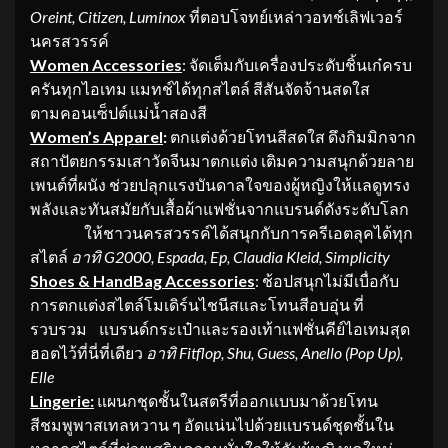
Oreint, Citizen, Luminox
ที่ตอบโจทย์เหล่าวอทช์เลิฟเวอร์
นครสวรรค์
Women Accessories
: จัดเต็มกับเครื่องประดับชิ้นเก๋ครบ
ครันทุกไอเทม แมทช์ได้ทุกสไตล์ สีสันจัดจ้านสดใส
ตามคอนเซ็ปต์แม่น้ำสองสี
Women’s Apparel
:
ตกแต่งด้วยโทนสีสดใส ดึงกิมมิกจาก
สถาปัตยกรรมเสาวัดจีนมาตกแต่ง เติมความสนุกด้วยลาย
เพนต์ที่ผนัง ช่วยปลุกแรงบันดาลใจของผู้หญิงให้แลดูทรง
พลังและทันสมัยกับเสื้อผ้าแฟชั่นจากแบรนด์ดังระดับโลก
ให้ชาวนครสวรรค์ได้สนุกกับการครีเอตลุคได้ทุก
สไตล์
อาทิ
G2000, Espada, Ep, Claudia Kleid, Simplicity
Shoes & HandBag Accessories
: ช้อปสนุกไม่มีเบื่อกับ
การตกแต่งสไตล์โมเดิร์นไชนีสและโทนสีอบอุ่น ที่
รวบรวม แบรนด์กระเป๋าและรองเท้าแฟชั่นคีย์ไอเทมสุด
ฮอตไว้ที่นี่ที่เดียว
อาทิ
Fitflop, Shu, Guess, Anello (Pop Up),
Elle
Lingerie:
แผนกชุดชั้นในสตรีที่ออกแบบมาด้วยโทน
สีชมพูพาสเทลหวาน ๆ อัดแน่นไปด้วยแบรนด์ชุดชั้นใน