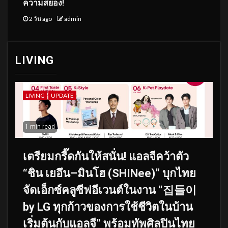
ความสยอง!
2 วัน ago
admin
LIVING
LIVING
UPDATE
1 min read
เตรียมกรี๊ดกันให้สนั่น! แอลจีคว้าตัว
“ชิน เยอึน–มินโฮ (SHINee)” บุกไทย
จัดเอ็กซ์คลูซีฟอีเวนต์ในงาน “집들이
by LG ทุกก้าวของการใช้ชีวิตในบ้าน
เริ่มต้นกับแอลจี” พร้อมทัพศิลปินไทย