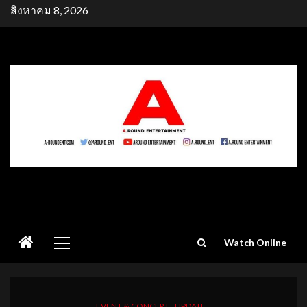
Skip
สิงหาคม 8, 2026
to
content
Primary
Watch Online
Menu
EVENT & CONCERT
UPDATE