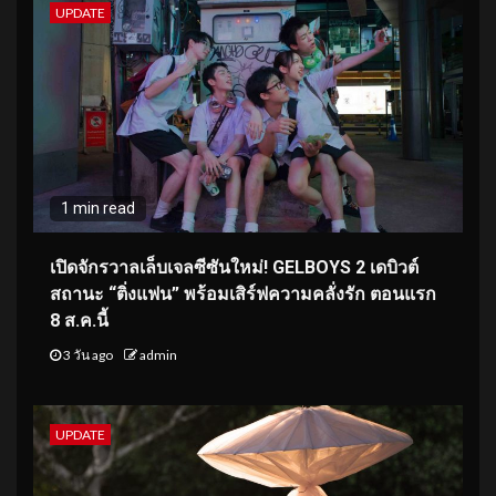
UPDATE
1 min read
เปิดจักรวาลเล็บเจลซีซันใหม่! GELBOYS 2 เดบิวต์
สถานะ “ติ่งแฟน” พร้อมเสิร์ฟความคลั่งรัก ตอนแรก
8 ส.ค.นี้
3 วัน ago
admin
UPDATE