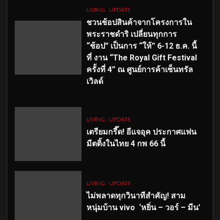
LIVING
UPDATE
ชวนช้อปสินค้าจากโครงการใน
พระราชดำริ เปลี่ยนทุกการ
“ช้อป” เป็นการ “ให้” 6-12 ธ.ค. นี้
ที่ งาน “The Royal Gift Festival
ครั้งที่ 4” ณ ศูนย์การค้าเซ็นทรัล
เวิลด์
LIVING
UPDATE
เตรียมกรี๊ด! อีแจอุค ประกาศแฟน
มีตติ้งในไทย 4 กพ 66 นี้
LIVING
UPDATE
ไม่พลาดทุกวินาทีสำคัญ
! สาม
หนุ่มบ้าน vivo ‘หยิ่น – วอร์ – มีน’