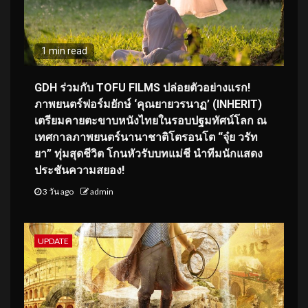
1 min read
GDH ร่วมกับ TOFU FILMS ปล่อยตัวอย่างแรก!
ภาพยนตร์ฟอร์มยักษ์ ‘คุณยายวรนาฏ’ (INHERIT)
เตรียมคายตะขาบหนังไทยในรอบปฐมทัศน์โลก ณ
เทศกาลภาพยนตร์นานาชาติโตรอนโต “จุ๋ย วรัท
ยา” ทุ่มสุดชีวิต โกนหัวรับบทแม่ชี นำทีมนักแสดง
ประชันความสยอง!
3 วัน ago
admin
UPDATE