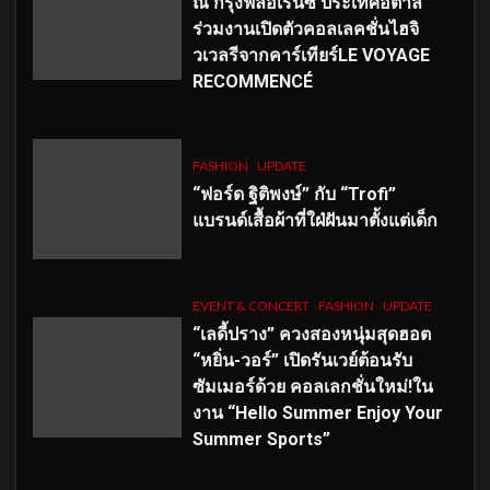
ณ กรุงฟลอเรนซ์ ประเทศอิตาลี
ร่วมงานเปิดตัวคอลเลคชั่นไฮจิ
วเวลรีจากคาร์เทียร์LE VOYAGE
RECOMMENCÉ
FASHION
UPDATE
“ฟอร์ด ฐิติพงษ์” กับ “Trofi”
แบรนด์เสื้อผ้าที่ใฝ่ฝันมาตั้งแต่เด็ก
EVENT & CONCERT
FASHION
UPDATE
“เลดี้ปราง” ควงสองหนุ่มสุดฮอต
“หยิ่น-วอร์” เปิดรันเวย์ต้อนรับ
ซัมเมอร์ด้วย คอลเลกชั่นใหม่!ใน
งาน “Hello Summer Enjoy Your
Summer Sports”