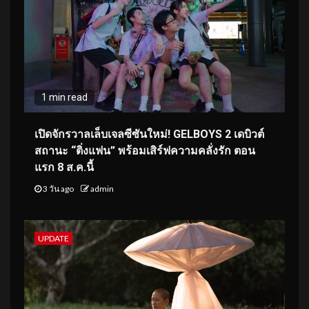
1 min read
เปิดจักรวาลเล็บเจลซีซันใหม่! GELBOYS 2 เดบิวต์
สถานะ “ติ่งแฟน” พร้อมเสิร์ฟความคลั่งรัก ตอน
แรก 8 ส.ค.นี้
3 วัน ago
admin
UPDATE