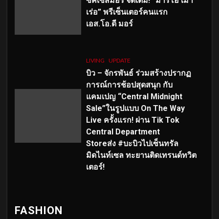
ซัคเซสมอร์ จัดเต็ม
!
“มาริโอ้ เมา
เร่อ” พรีเซ็นเตอร์คนแรก
เอส
.โอ.ดี มอร์
LIVING
UPDATE
บิว – จักรพันธ์ ร่วมสร้างปรากฏ
การณ์การช้อปสุดสนุก กับ
แคมเปญ “Central Midnight
Sale”ในรูปแบบ On The Way
Live ครั้งแรก! ผ่าน Tik Tok
Central Department
Storeส่ง #บะบิวไปเซ็นทรัล
มิดไนท์เซล ทะยานติดเทรนด์ทวิต
เตอร์!
FASHION