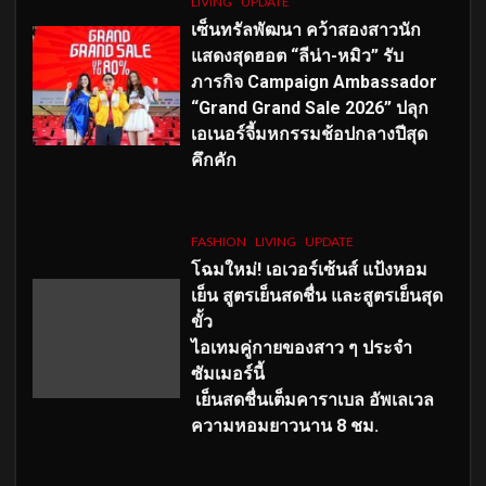
LIVING
UPDATE
เซ็นทรัลพัฒนา คว้าสองสาวนัก
แสดงสุดฮอต “ลีน่า-หมิว” รับ
ภารกิจ Campaign Ambassador
“Grand Grand Sale 2026” ปลุก
เอเนอร์จี้มหกรรมช้อปกลางปีสุด
คึกคัก
FASHION
LIVING
UPDATE
โฉมใหม่
! เอเวอร์เซ้นส์ แป้งหอม
เย็น สูตรเย็นสดชื่น และสูตรเย็นสุด
ขั้ว
ไอเทมคู่กายของสาว ๆ ประจำ
ซัมเมอร์นี้
เย็นสดชื่นเต็มคาราเบล อัพเลเวล
ความหอมยาวนาน
8
ชม.