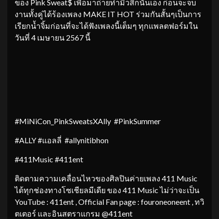
ของ Pink Sweat$ เพื่อมาถ่ายทำมิวสิกนั่นเอง ก่อนจะจบ
งานทั้งคู่ได้ร้องเพลง MAKE IT HOT ร่วมกันสั้นๆเป็นการ
เรียกน้ำจิ้มก่อนที่จะได้ฟังเพลงนี้เต็มๆ ทุกแพลตฟอร์มใน
วันที่ 4 เมษายน 2567 นี้
#MiNiCon_PinkSweatsXAlly #PinkSummer
#ALLY #แอลลี่ #allynitibhon
#411Music #411ent
ติดตามความเคลื่อนไหวของศิลปินค่ายเพลง 411 Music
ได้ทุกช่องทางโซเชียลมีเดีย ของ 411 Music ไม่ว่าจะเป็น
YouTube : 411ent , Official Fan page : fouroneoneent , ทวิ
ตเตอร์ และอินสตราแกรม @411ent