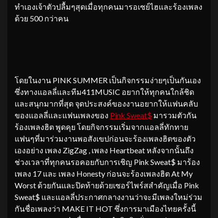
ทำเองเจ้าตัวปลื้มๆสุดเมื่อทุกคนมารอเซย์ไฮและร้องเพลง
ด้วย 500 กว่าคน
โดยในงาน PINK SUMMER เป็นกิจกรรมง่ายๆเป็นกันเอง
ซึ่งทางแอลลี่และทีม411MUSIC อยากให้ทุกคนใกล้ชิด
และสนุกมากที่สุด จุดประสงค์ของงานอยากให้แฟนคลับ
ของแอลลี่และแฟนเพลงของ
Pink Sweat$
มารวมตัวกัน
ร้องเพลงฮิต พูดคุย โดยกิจกรรมเริ่มจากแอลลี่ทักทาย
แฟนๆที่มาร่วมงานพอสังเขปก่อนจะร้องเพลงฮิตของตัว
เองอย่าง เพลง ZigZag , เพลง Heartbeat หลังจากนั้นถึง
ช่วงเวลาที่ทุกคนรอคอยกับการเชิญ Pink Sweat$ มาร้อง
เพลง 17 และ เพลง Honesty ก่อนจะร้องเพลงฮิต At My
Worst ด้วยกันและปิดท้ายด้วยเซอร์ไพร์สสำคัญเมื่อ Pink
Sweat$ และแอลลี่ประกาศกลางงานว่าจะมีเพลงใหม่ร่วม
กันชื่อเพลงว่า MAKE IT HOT ซึ่งการมาเมืองไทยครั้งนี้