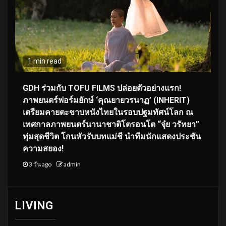
1 min read
GDH ร่วมกับ TOFU FILMS ปล่อยตัวอย่างแรก!
ภาพยนตร์ฟอร์มยักษ์ ‘คุณยายวรนาฏ’ (INHERIT)
เตรียมคายตะขาบหนังไทยในรอบปฐมทัศน์โลก ณ
เทศกาลภาพยนตร์นานาชาติโตรอนโต “จุ๋ย วรัทยา”
ทุ่มสุดชีวิต โกนหัวรับบทแม่ชี นำทีมนักแสดงประชัน
ความสยอง!
3 วัน ago
admin
LIVING