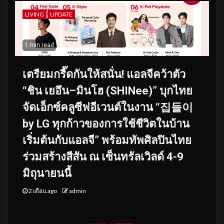
LIVING
UPDATE
1 min read
เตรียมกรี๊ดกันให้สนั่น! แอลจีคว้าตัว
“ชิน เยอึน–มินโฮ (SHINee)” บุกไทย
จัดเอ็กซ์คลูซีฟอีเวนต์ในงาน “집들이
by LG ทุกก้าวของการใช้ชีวิตในบ้าน
เริ่มต้นกับแอลจี” พร้อมทัพศิลปินไทย
ร่วมสร้างสีสัน ณ เซ็นทรัลเวิลด์ 4-9
มิถุนายนนี้
2 เดือน ago
admin