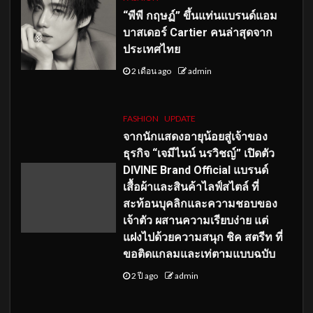
“พีพี กฤษฏ์” ขึ้นแท่นแบรนด์แอม
บาสเดอร์ Cartier คนล่าสุดจาก
ประเทศไทย
2 เดือน ago
admin
FASHION
UPDATE
จากนักแสดงอายุน้อยสู่เจ้าของ
ธุรกิจ “เจมีไนน์ นรวิชญ์” เปิดตัว
DIVINE Brand Official แบรนด์
เสื้อผ้าและสินค้าไลฟ์สไตล์ ที่
สะท้อนบุคลิกและความชอบของ
เจ้าตัว ผสานความเรียบง่าย แต่
แฝงไปด้วยความสนุก ชิค สตรีท ที่
ขอติดแกลมและเท่ตามแบบฉบับ
2 ปี ago
admin