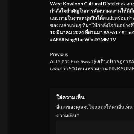
West Kowloon Cultural District
ฮ่องก
กำลังใจสำคัญในการพัฒนาผลงานให้ดีมี
และภายในงานหนุ่มวินได้
พบปะพร้อมถ่า
ของเหล่าแฟนๆ ที่มาให้กำลังใจกันอย่างคึก
10 มีนาคม 2024 ที่ผ่านมา
#AFA17 #T
#AFARisingStarWin #GMMTV
Continue
Previous
ALLY ควง Pink Sweat$ สร้างปรากฏการณ
Reading
แฟนกว่า 500 คนแห่ร่วมงาน PINK SU
ใส่ความเห็น
อีเมลของคุณจะไม่แสดงให้คนอื่นเห็น
ความเห็น
*