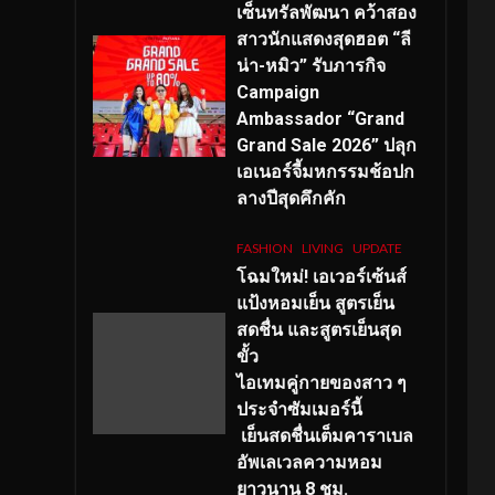
เซ็นทรัลพัฒนา คว้าสอง
สาวนักแสดงสุดฮอต “ลี
น่า-หมิว” รับภารกิจ
Campaign
Ambassador “Grand
Grand Sale 2026” ปลุก
เอเนอร์จี้มหกรรมช้อปก
ลางปีสุดคึกคัก
FASHION
LIVING
UPDATE
โฉมใหม่
! เอเวอร์เซ้นส์
แป้งหอมเย็น สูตรเย็น
สดชื่น และสูตรเย็นสุด
ขั้ว
ไอเทมคู่กายของสาว ๆ
ประจำซัมเมอร์นี้
เย็นสดชื่นเต็มคาราเบล
อัพเลเวลความหอม
ยาวนาน
8
ชม.