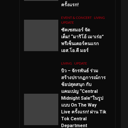
ครั้งแรก!
EVENT & CONCERT
LIVING
UPDATE
ซัคเซสมอร์ จัด
เต็ม
!
“มาริโอ้ เมาเร่อ”
พรีเซ็นเตอร์คนแรก
เอส
.โอ.ดี มอร์
LIVING
UPDATE
บิว – จักรพันธ์ ร่วม
สร้างปรากฏการณ์การ
ช้อปสุดสนุก กับ
แคมเปญ “Central
Midnight Sale”ในรูป
แบบ On The Way
Live ครั้งแรก! ผ่าน Tik
Tok Central
Department