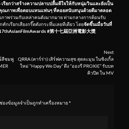
ง
เรียกว่าสร้างความปลาบปลื้มดีใจให้กับหนุ่มวินและยังเป็น
คุณภาพเพื่อตอบแทนแฟนๆ ที่คอยสนับสนุนด้วยดีมาตลอด
ยภาพร่วมกับเหล่าคนดังมากมาย ท่ามกลางการต้อนรับ
คักเรียกเสียงกรี๊ดดังกระหึ่มเลยทีเดียว โดย
จัดขึ้นเมื่อวันที่
he17thAsianFilmAwards #第十七屆亞洲電影大獎
Next
์สีชมพู
QRRA (คาร์ร่า) เสิร์ฟความสุข สุดละมุน ในซิงเกิ้ล
MMER
ใหม่ “Happy We Day” ดึง “อองรี PROXIE” รับบท
คิวปิด ใน MV
ช่องข้อมูลจำเป็นถูกทำเครื่องหมาย
*