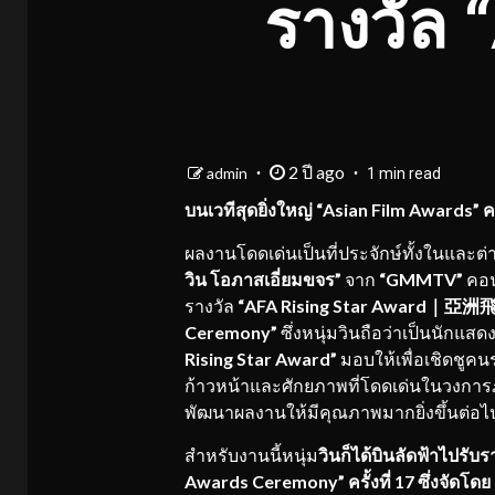
รางวัล 
2 ปี ago
admin
1 min read
บนเวทีสุดยิ่งใหญ่ “Asian Film Awards” ครั
ผลงานโดดเด่นเป็นที่ประจักษ์ทั้งในและต่
วิน โอภาสเอี่ยมขจร”
จาก
“GMMTV”
คอน
รางวัล
“AFA Rising Star Award｜
Ceremony”
ซึ่งหนุ่มวินถือว่าเป็นนักแส
Rising Star Award”
มอบให้เพื่อเชิดชูคน
ก้าวหน้าและศักยภาพที่โดดเด่นในวงการภ
พัฒนาผลงานให้มีคุณภาพมากยิ่งขึ้นต่
สำหรับงานนี้หนุ่ม
วินก็ได้บินลัดฟ้าไปร
Awards Ceremony” ครั้งที่ 17
ซึ่งจัดโ