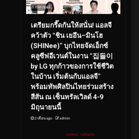
1 min read
เตรียมกรี๊ดกันให้สนั่น! แอลจี
คว้าตัว “ชิน เยอึน–มินโฮ
(SHINee)” บุกไทยจัดเอ็กซ์
คลูซีฟอีเวนต์ในงาน “집들이
by LG ทุกก้าวของการใช้ชีวิต
ในบ้าน เริ่มต้นกับแอลจี”
พร้อมทัพศิลปินไทยร่วมสร้าง
สีสัน ณ เซ็นทรัลเวิลด์ 4-9
มิถุนายนนี้
2 เดือน ago
admin
LIVING
UPDATE