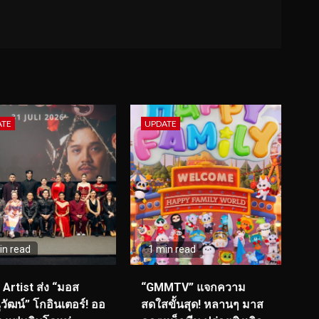
ATE
UPDATE
in read
1 min read
I Artist ส่ง “มอส
“GMMTV” แจกความ
วัฒน์” โกอินเตอร์! ออ
สดใสขั้นสุด! หลานๆ มาส