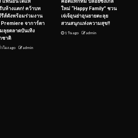
ุ่ง แฟนอินโดแห่
คอตแท็กทีม ปล่อยซิงเกิล
รับห้างแตก! คว้าบท
ใหม่ “Happy Family” ชวน
ซีรีส์ดังพร้อมร่วมงาน
เจ่เจ้อุนย่าอุนยายตะลุย
 Premiere จาการ์ตา
สวนสนุกแห่งความสุข!!
ยมลุยตลาดบันเทิง
1 วัน ago
admin
าชาติ
ั่วโมง ago
admin