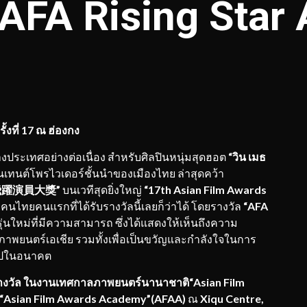
“AFA Rising Sta
้งที่ 17 ณ ฮ่องกง
างประเทศอย่างต่อเนื่อง สำหรับศิลปินหนุ่มสุดฮอต
“วิน เมธ
เทนต์โพรไวเดอร์ชั้นนำของเมืองไทย
ล่าสุดคว้า
亞洲飛躍演員大獎”
บนเวทีสุดยิ่งใหญ่
“17th Asian Film Awards
ดงคนไทยคนแรกที่ได้รับรางวัลนี้เลยก็ว่าได้ โดยรางวัล
“AFA
รุ่นใหม่ที่มีความสามารถ ซึ่งได้แสดงให้เห็นถึงความ
าพยนตร์เอเชีย รวมทั้งเพื่อเป็นขวัญและกำลังใจในการ
อไปในอนาคต
ับรางวัล ในงานเทศกาลภาพยนตร์นานาชาติ“Asian Film
ดย “Asian Film Awards Academy”(AFAA)
ณ
Xiqu Centre,