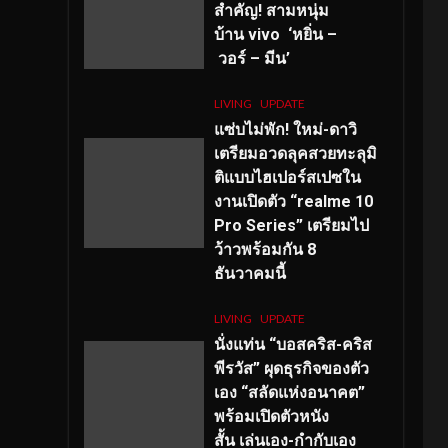
สำคัญ
! สามหนุ่ม
บ้าน vivo ‘หยิ่น –
วอร์ – มีน’
LIVING
UPDATE
แซ่บไม่พัก! ใหม่-ดาวิ
เตรียมอวดลุคสวยทะลุมิ
ติแบบไฮเปอร์สเปซใน
งานเปิดตัว “realme 10
Pro Series” เตรียมไป
ว้าวพร้อมกัน 8
ธันวาคมนี้
LIVING
UPDATE
นั่งแท่น “บอสคริส-คริส
พีรวัส” ผุดธุรกิจของตัว
เอง “สลัดแห่งอนาคต”
พร้อมเปิดตัวหนัง
สั้น เล่นเอง-กำกับเอง