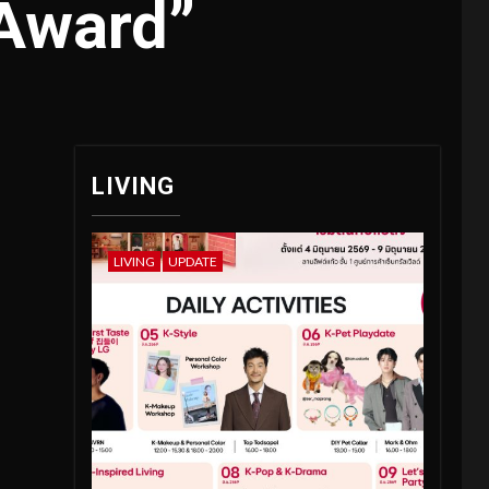
r Award”
LIVING
LIVING
UPDATE