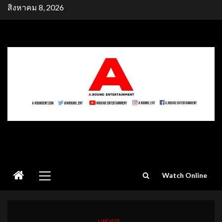
Skip
สิงหาคม 8, 2026
to
content
Primary
Watch Online
Menu
UPDATE