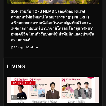
GDH ร่วมกับ TOFU FILMS ปล่อยตัวอย่างแรก!
ภาพยนตร์ฟอร์มยักษ์ ‘คุณยายวรนาฏ’ (INHERIT)
เตรียมคายตะขาบหนังไทยในรอบปฐมทัศน์โลก ณ
เทศกาลภาพยนตร์นานาชาติโตรอนโต “จุ๋ย วรัทยา”
ทุ่มสุดชีวิต โกนหัวรับบทแม่ชี นำทีมนักแสดงประชัน
ความสยอง!
3 วัน ago
admin
LIVING
LIVING
UPDATE
1 min read