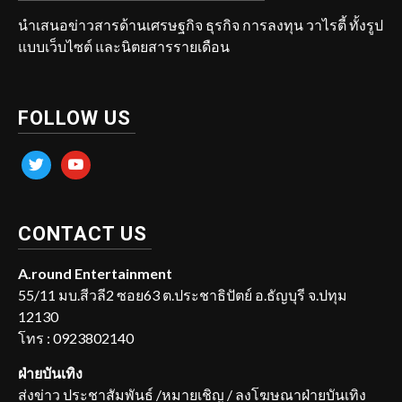
นำเสนอข่าวสารด้านเศรษฐกิจ ธุรกิจ การลงทุน วาไรตี้ ทั้งรูป
แบบเว็บไซต์ และนิตยสารรายเดือน
FOLLOW US
twitter
youtube
CONTACT US
A.round Entertainment
55/11 มบ.สีวลี2 ซอย63 ต.ประชาธิปัตย์ อ.ธัญบุรี จ.ปทุม
12130
โทร : 0923802140
ฝ่ายบันเทิง
ส่งข่าว ประชาสัมพันธ์ /หมายเชิญ / ลงโฆษณาฝ่ายบันเทิง