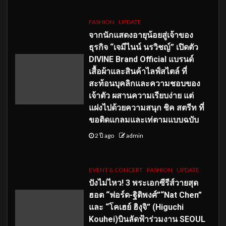
FASHION
UPDATE
จากนักแสดงอายุน้อยสู่เจ้าของ
ธุรกิจ “เจมีไนน์ นรวิชญ์” เปิดตัว
DIVINE Brand Official แบรนด์
เสื้อผ้าและสินค้าไลฟ์สไตล์ ที่
สะท้อนบุคลิกและความชอบของ
เจ้าตัว ผสานความเรียบง่าย แต่
แฝงไปด้วยความสนุก ชิค สตรีท ที่
ขอติดแกลมและเท่ตามแบบฉบับ
2 ปี ago
admin
EVENT & CONCERT
FASHION
UPDATE
ปังไม่ไหว! 3 พระเอกซีรีส์วายสุด
ฮอต “ฟอร์ด-ฐิติพงศ์”“Nat Chen”
และ “โคเฮย์ ฮิงุจิ” (Higuchi
Kouhei)บินลัดฟ้าร่วมงาน SEOUL