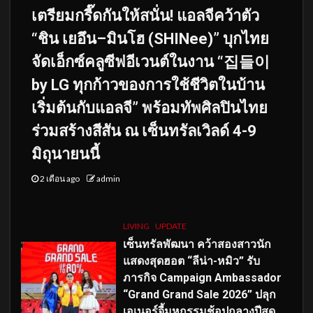
เตรียมกรี๊ดกันให้สนั่น! แอลจีคว้าตัว
“ชิน เยอึน–มินโฮ (SHINee)” บุกไทย
จัดเอ็กซ์คลูซีฟอีเวนต์ในงาน “집들이
by LG ทุกก้าวของการใช้ชีวิตในบ้าน
เริ่มต้นกับแอลจี” พร้อมทัพศิลปินไทย
ร่วมสร้างสีสัน ณ เซ็นทรัลเวิลด์ 4-9
มิถุนายนนี้
2 เดือน ago
admin
LIVING
UPDATE
เซ็นทรัลพัฒนา คว้าสองสาวนัก
แสดงสุดฮอต “ลีน่า-หมิว” รับ
ภารกิจ Campaign Ambassador
“Grand Grand Sale 2026” ปลุก
เอเนอร์จี้มหกรรมช้อปกลางปีสุด