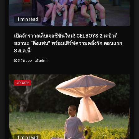
1 min read
เปิดจักรวาลเล็บเจลซีซันใหม่! GELBOYS 2 เดบิวต์
สถานะ “ติ่งแฟน” พร้อมเสิร์ฟความคลั่งรัก ตอนแรก
8 ส.ค.นี้
3 วัน ago
admin
UPDATE
1 min read