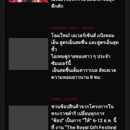
คึกคัก
FASHION
LIVING
UPDATE
โฉมใหม่
! เอเวอร์เซ้นส์ แป้งหอม
เย็น สูตรเย็นสดชื่น และสูตรเย็นสุด
ขั้ว
ไอเทมคู่กายของสาว ๆ ประจำ
ซัมเมอร์นี้
เย็นสดชื่นเต็มคาราเบล อัพเลเวล
ความหอมยาวนาน
8
ชม.
LIVING
UPDATE
ชวนช้อปสินค้าจากโครงการใน
พระราชดำริ เปลี่ยนทุกการ
“ช้อป” เป็นการ “ให้” 6-12 ธ.ค. นี้
ที่ งาน “The Royal Gift Festival