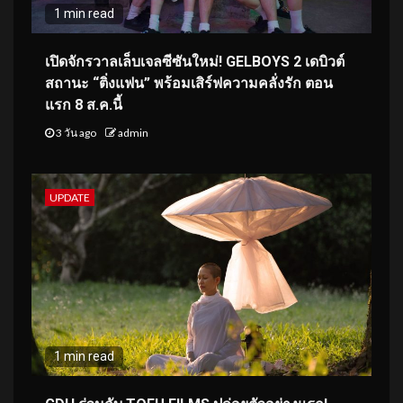
1 min read
เปิดจักรวาลเล็บเจลซีซันใหม่! GELBOYS 2 เดบิวต์
สถานะ “ติ่งแฟน” พร้อมเสิร์ฟความคลั่งรัก ตอน
แรก 8 ส.ค.นี้
3 วัน ago
admin
UPDATE
1 min read