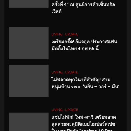
ครั้งที่ 4” ณ ศูนย์การค้าเซ็นทรัล
เวิลด์
LIVING
UPDATE
เตรียมกรี๊ด! อีแจอุค ประกาศแฟน
มีตติ้งในไทย 4 กพ 66 นี้
LIVING
UPDATE
ไม่พลาดทุกวินาทีสำคัญ
! สาม
หนุ่มบ้าน vivo ‘หยิ่น – วอร์ – มีน’
LIVING
UPDATE
แซ่บไม่พัก! ใหม่-ดาวิ เตรียมอวด
ลุคสวยทะลุมิติแบบไฮเปอร์สเปซ