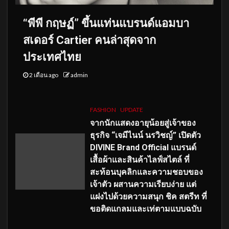
“พีพี กฤษฏ์” ขึ้นแท่นแบรนด์แอมบา
สเดอร์ Cartier คนล่าสุดจาก
ประเทศไทย
2 เดือน ago
admin
FASHION
UPDATE
จากนักแสดงอายุน้อยสู่เจ้าของ
ธุรกิจ “เจมีไนน์ นรวิชญ์” เปิดตัว
DIVINE Brand Official แบรนด์
เสื้อผ้าและสินค้าไลฟ์สไตล์ ที่
สะท้อนบุคลิกและความชอบของ
เจ้าตัว ผสานความเรียบง่าย แต่
แฝงไปด้วยความสนุก ชิค สตรีท ที่
ขอติดแกลมและเท่ตามแบบฉบับ