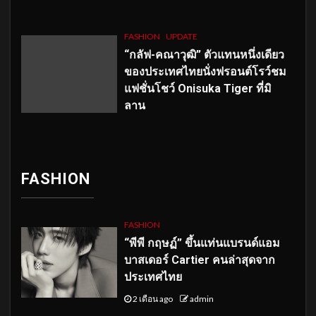
FASHION
UPDATE
“กลัฟ-คณาวุฒิ” ตัวแทนหนึ่งเดียว
ของประเทศไทยนั่งฟรอนต์โรว์ชม
แฟชั่นโชว์ Onisuka Tiger ที่มิ
ลาน
FASHION
FASHION
“พีพี กฤษฏ์” ขึ้นแท่นแบรนด์แอม
บาสเดอร์ Cartier คนล่าสุดจาก
ประเทศไทย
2 เดือน ago
admin