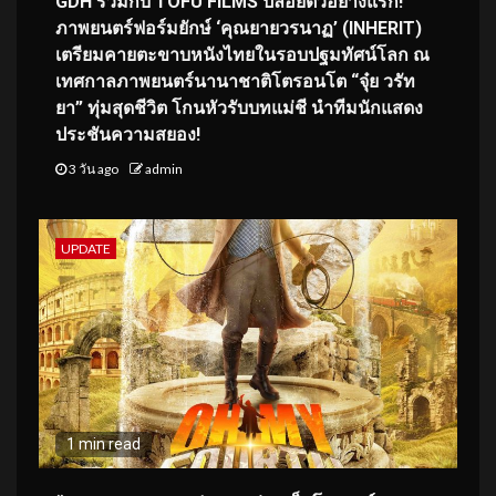
GDH ร่วมกับ TOFU FILMS ปล่อยตัวอย่างแรก!
ภาพยนตร์ฟอร์มยักษ์ ‘คุณยายวรนาฏ’ (INHERIT)
เตรียมคายตะขาบหนังไทยในรอบปฐมทัศน์โลก ณ
เทศกาลภาพยนตร์นานาชาติโตรอนโต “จุ๋ย วรัท
ยา” ทุ่มสุดชีวิต โกนหัวรับบทแม่ชี นำทีมนักแสดง
ประชันความสยอง!
3 วัน ago
admin
UPDATE
1 min read