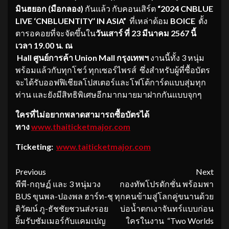
มินฮยอก (มือกลอง)
กันแล้ว กับคอนเสิร์ต
“2024
CNBLUE
LIVE ‘
CNBLUENTITY
‘ IN ASIA”
ที่เหล่าด้อม
BOICE
ตั้ง
ตารอคอยที่จะจัดขึ้นใน
วันเสาร์ ที่ 23 มีนาคม 2567 นี้
เวลา 19.00 น. ณ
Hall
ศูนย์การค้า
Union Mall
กรุงเทพฯ
งานนี้ทั้ง 3 หนุ่ม
พร้อมแล้วกับทุกโชว์ ทุกเซอร์ไพรส์ ซึ่งสำหรับผู้ที่ซื้อบัตร
จะได้รับออฟฟิเชียลโปสเตอร์และโฟโต้การ์ดแบบสุ่มทุก
ท่าน และยังมีสิทธิพิเศษอีกมากมายมาฝากกันแบบจุกๆ
ใครที่ไม่อยากพลาดสามารถซื้อบัตรได้
ทาง
www.thaiticketmajor.com
Ticketing:
www.taiticketmajor.com
Continue
Previous
Next
พีพี-กฤษฏ์ และ 3 หนุ่มวง
กองทัพโปรดักชั่น พร้อมพา
Reading
BUS ขุนพล-ปองพล ฮาร์ท-ชุ
ทุกคนข้ามสู่โลกคู่ขนานด้วย
ติวัฒน์ ภู-ธัชชัยชวนส่งรอย
บ่อน้ำตกเงาจันทร์แบบก่อน
ยิ้มรับซัมเมอร์กับแคมเปญ
ใครในงาน “Two Worlds