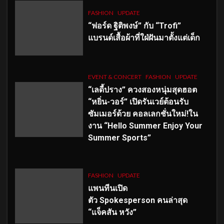
FASHION
UPDATE
“ฟอร์ด ฐิติพงษ์” กับ “Trofi”
แบรนด์เสื้อผ้าที่ใฝ่ฝันมาตั้งแต่เด็ก
EVENT & CONCERT
FASHION
UPDATE
“เลดี้ปราง” ควงสองหนุ่มสุดฮอต
“หยิ่น-วอร์” เปิดรันเวย์ต้อนรับ
ซัมเมอร์ด้วย คอลเลกชั่นใหม่!ใน
งาน “Hello Summer Enjoy Your
Summer Sports”
FASHION
UPDATE
แพนทีนเปิด
ตัว
Spokesperson คนล่าสุด
“แจ็คสัน หวัง”