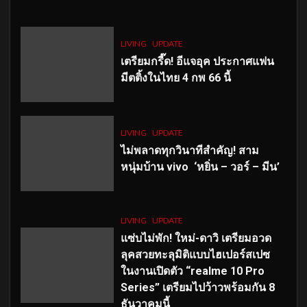
LIVING
UPDATE
เตรียมกรี๊ด! อีแจอุค ประกาศแฟน
มีตติ้งในไทย 4 กพ 66 นี้
LIVING
UPDATE
ไม่พลาดทุกวินาทีสำคัญ
! สาม
หนุ่มบ้าน vivo ‘หยิ่น – วอร์ – มีน’
LIVING
UPDATE
แซ่บไม่พัก! ใหม่-ดาวิ เตรียมอวด
ลุคสวยทะลุมิติแบบไฮเปอร์สเปซ
ในงานเปิดตัว “realme 10 Pro
Series” เตรียมไปว้าวพร้อมกัน 8
ธันวาคมนี้