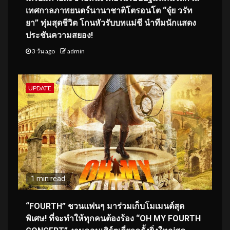
เทศกาลภาพยนตร์นานาชาติโตรอนโต “จุ๋ย วรัท
ยา” ทุ่มสุดชีวิต โกนหัวรับบทแม่ชี นำทีมนักแสดง
ประชันความสยอง!
3 วัน ago
admin
UPDATE
1 min read
“FOURTH” ชวนแฟนๆ มาร่วมเก็บโมเมนต์สุด
พิเศษ! ที่จะทำให้ทุกคนต้องร้อง “OH MY FOURTH