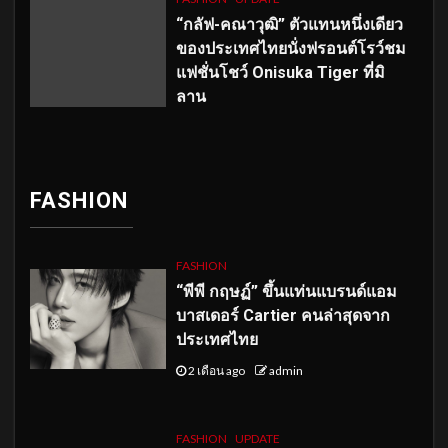
“กลัฟ-คณาวุฒิ” ตัวแทนหนึ่งเดียว
ของประเทศไทยนั่งฟรอนต์โรว์ชม
แฟชั่นโชว์ Onisuka Tiger ที่มิ
ลาน
FASHION
FASHION
“พีพี กฤษฏ์” ขึ้นแท่นแบรนด์แอม
บาสเดอร์ Cartier คนล่าสุดจาก
ประเทศไทย
2 เดือน ago
admin
FASHION
UPDATE