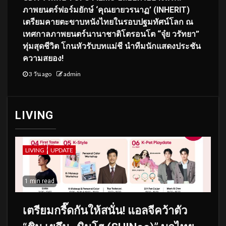
ภาพยนตร์ฟอร์มยักษ์ ‘คุณยายวรนาฏ’ (INHERIT)
เตรียมคายตะขาบหนังไทยในรอบปฐมทัศน์โลก ณ
เทศกาลภาพยนตร์นานาชาติโตรอนโต “จุ๋ย วรัทยา”
ทุ่มสุดชีวิต โกนหัวรับบทแม่ชี นำทีมนักแสดงประชัน
ความสยอง!
3 วัน ago
admin
LIVING
LIVING
UPDATE
1 min read
เตรียมกรี๊ดกันให้สนั่น! แอลจีคว้าตัว