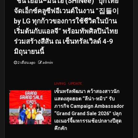
“ชิน เยอึน–มินโฮ (SHINee)” บุกไทย
จัดเอ็กซ์คลูซีฟอีเวนต์ในงาน “집들이
by LG ทุกก้าวของการใช้ชีวิตในบ้าน
เริ่มต้นกับแอลจี” พร้อมทัพศิลปินไทย
ร่วมสร้างสีสัน ณ เซ็นทรัลเวิลด์ 4-9
มิถุนายนนี้
2 เดือน ago
admin
LIVING
UPDATE
เซ็นทรัลพัฒนา คว้าสองสาวนัก
แสดงสุดฮอต “ลีน่า-หมิว” รับ
ภารกิจ Campaign Ambassador
“Grand Grand Sale 2026” ปลุก
เอเนอร์จี้มหกรรมช้อปกลางปีสุด
คึกคัก