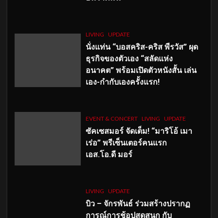
LIVING
UPDATE
นั่งแท่น “บอสคริส-คริส พีรวัส” ผุด
ธุรกิจของตัวเอง “สลัดแห่ง
อนาคต” พร้อมเปิดตัวหนังสั้น เล่น
เอง-กำกับเองครั้งแรก!
EVENT & CONCERT
LIVING
UPDATE
ซัคเซสมอร์ จัดเต็ม
!
“มาริโอ้ เมา
เร่อ” พรีเซ็นเตอร์คนแรก
เอส
.โอ.ดี มอร์
LIVING
UPDATE
บิว – จักรพันธ์ ร่วมสร้างปรากฏ
การณ์การช้อปสุดสนุก กับ