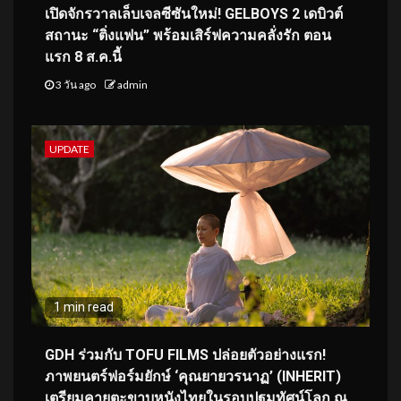
เปิดจักรวาลเล็บเจลซีซันใหม่! GELBOYS 2 เดบิวต์
สถานะ “ติ่งแฟน” พร้อมเสิร์ฟความคลั่งรัก ตอน
แรก 8 ส.ค.นี้
3 วัน ago
admin
UPDATE
1 min read
GDH ร่วมกับ TOFU FILMS ปล่อยตัวอย่างแรก!
ภาพยนตร์ฟอร์มยักษ์ ‘คุณยายวรนาฏ’ (INHERIT)
เตรียมคายตะขาบหนังไทยในรอบปฐมทัศน์โลก ณ