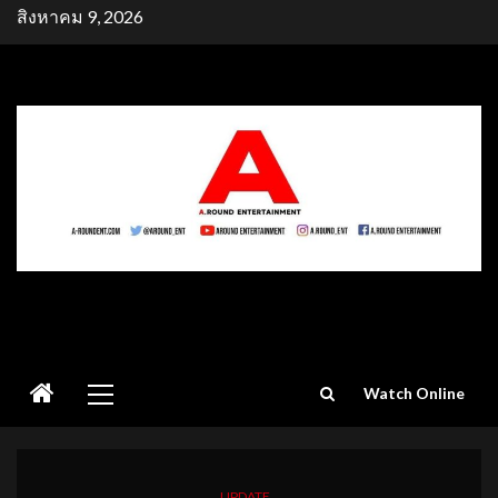
Skip
สิงหาคม 9, 2026
to
content
Primary
Watch Online
Menu
UPDATE