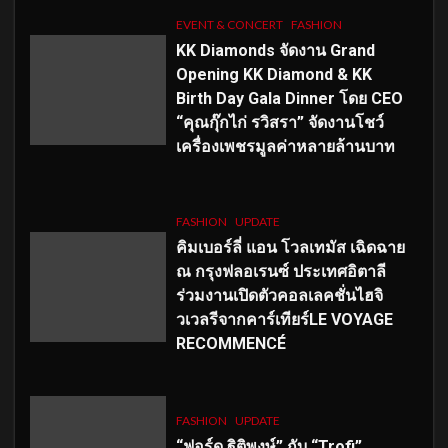
EVENT & CONCERT
FASHION
KK Diamonds จัดงาน Grand
Opening KK Diamond & KK
Birth Day Gala Dinner โดย CEO
“คุณกุ๊กไก่ รวิสรา” จัดงานโชว์
เครื่องเพชรมูลค่าหลายล้านบาท
FASHION
UPDATE
คิมเบอร์ลี่ แอน โวลเทมัส เฉิดฉาย
ณ กรุงฟลอเรนซ์ ประเทศอิตาลี
ร่วมงานเปิดตัวคอลเลคชั่นไฮจิ
วเวลรีจากคาร์เทียร์LE VOYAGE
RECOMMENCÉ
FASHION
UPDATE
“ฟอร์ด ฐิติพงษ์” กับ “Trofi”