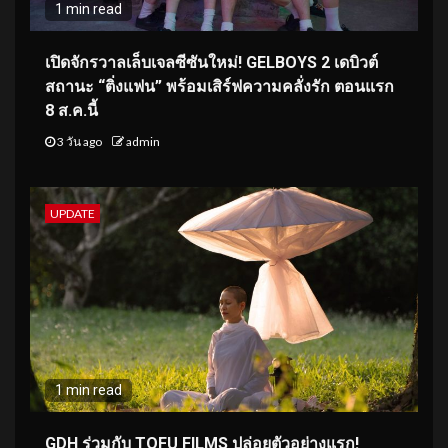
1 min read
เปิดจักรวาลเล็บเจลซีซันใหม่! GELBOYS 2 เดบิวต์
สถานะ “ติ่งแฟน” พร้อมเสิร์ฟความคลั่งรัก ตอนแรก
8 ส.ค.นี้
3 วัน ago
admin
UPDATE
1 min read
GDH ร่วมกับ TOFU FILMS ปล่อยตัวอย่างแรก!