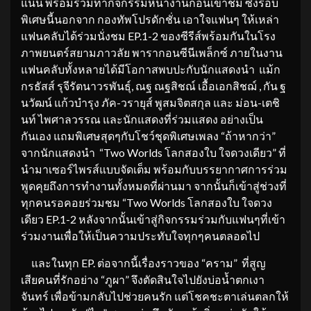
แน่น พร้อมร่วมทำกิจกรรมหน้างานก่อนเข้าชม ซึ่งรอบ
พิเศษนี้นอกจาก กองทัพโปรดักชั่น เอาใจแฟนๆ ให้เหล่า
แฟนคลับได้ร่วมนั่งชม EP.1-2 ของซีรีส์พร้อมกันในโรง
ภาพยนตร์สยามภาวลัย พารากอนซีนีเพล็กซ์ ภายในงาน
แฟนคลับทั้งหลายได้มีโอกาสพบปะกับนักแสดงนำ แม้ก
กรธัสส์ รุจีรัตนาวรพันธุ์, ณฐ ณฐสิชณ์ เอื้อเอกสิชฌ์ , กัน ฐ
นวัฒน์ แก้วบำรุง ภัค-วรายุส์ พูสมจิตสกุล และ ม่อน-เตชิ
นท์ ไพศาลวรรณ และนักแสดงที่ร่วมแสดง อย่างเป็น
กันเอง แถมพิเศษสุดๆกับโชว์ชุดพิเศษเพลง “ถ้าหากว่า”
จากนักแสดงนำ “Two Worlds โลกสองใบ ใจดวงเดียว” ที่
นำมาเซอร์ไพรส์แบบจัดเต็ม พร้อมกับบรรยากาศการร่วม
พูดคุยถึงการทำงานทั้งหมดที่ผ่านมา จากนั้นก็เข้าสู่ช่วงที่
ทุกคนรอคอยร่วมชม “Two Worlds โลกสองใบ ใจดวง
เดียว EP.1-2 หลังจากนั้นเข้าสู่กิจกรรมร่วมกับแฟนๆที่เข้า
ร่วมงานเพื่อให้เป็นความประทับใจทุกๆคนตลอดไป
และในทุก EP. ต่อจากนี้เรื่องราวของ “คราม” ที่สูญ
เสียคนที่รักอย่าง “ภูผา” จึงตัดสินใจไปยังบ่อน้ำตกเงา
จันทร์ เพื่อข้ามกลับไปช่วยคนรัก แต่โชคชะตาเล่นตลกให้