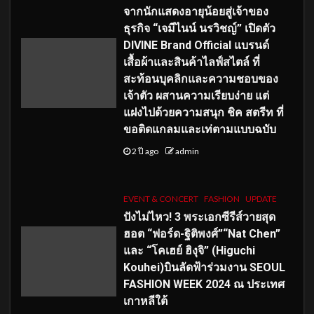
จากนักแสดงอายุน้อยสู่เจ้าของ
ธุรกิจ “เจมีไนน์ นรวิชญ์” เปิดตัว
DIVINE Brand Official แบรนด์
เสื้อผ้าและสินค้าไลฟ์สไตล์ ที่
สะท้อนบุคลิกและความชอบของ
เจ้าตัว ผสานความเรียบง่าย แต่
แฝงไปด้วยความสนุก ชิค สตรีท ที่
ขอติดแกลมและเท่ตามแบบฉบับ
2 ปี ago
admin
EVENT & CONCERT
FASHION
UPDATE
ปังไม่ไหว! 3 พระเอกซีรีส์วายสุด
ฮอต “ฟอร์ด-ฐิติพงศ์”“Nat Chen”
และ “โคเฮย์ ฮิงุจิ” (Higuchi
Kouhei)บินลัดฟ้าร่วมงาน SEOUL
FASHION WEEK 2024 ณ ประเทศ
เกาหลีใต้