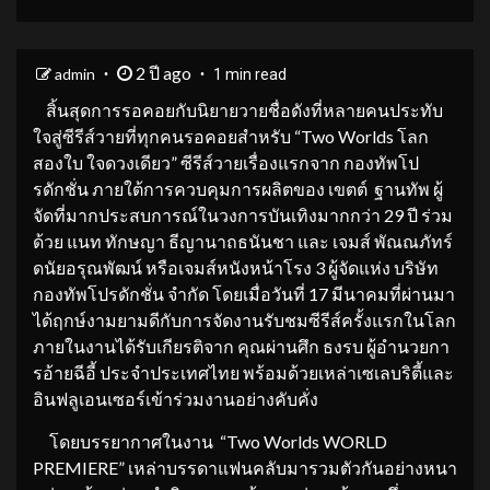
2 ปี ago
admin
1 min read
สิ้นสุดการรอคอยกับนิยายวายชื่อดังที่หลายคนประทับ
ใจสู่ซีรีส์วายที่ทุกคนรอคอยสำหรับ “Two Worlds โลก
สองใบ ใจดวงเดียว” ซีรีส์วายเรื่องแรกจาก กองทัพโป
รดักชั่น ภายใต้การควบคุมการผลิตของ เขตต์ ฐานทัพ ผู้
จัดที่มากประสบการณ์ในวงการบันเทิงมากกว่า 29 ปี ร่วม
ด้วย แนท ทักษญา ธีญานาถธนันชา และ เจมส์ พัณณภัทร์
ดนัยอรุณพัฒน์ หรือเจมส์หนังหน้าโรง 3 ผู้จัดแห่ง บริษัท
กองทัพโปรดักชั่น จำกัด โดยเมื่อวันที่ 17 มีนาคมที่ผ่านมา
ได้ฤกษ์งามยามดีกับการจัดงานรับชมซีรีส์ครั้งแรกในโลก
ภายในงานได้รับเกียรติจาก คุณผ่านศึก ธงรบ ผู้อำนวยกา
รอ้ายฉีอี้ ประจำประเทศไทย พร้อมด้วยเหล่าเซเลบริตี้และ
อินฟลูเอนเซอร์เข้าร่วมงานอย่างคับคั่ง
โดยบรรยากาศในงาน “Two Worlds WORLD
PREMIERE” เหล่าบรรดาแฟนคลับมารวมตัวกันอย่างหนา