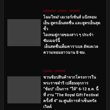
FASHION
LIVING
UPDATE
โฉมใหม่
! เอเวอร์เซ้นส์ แป้งหอม
เย็น สูตรเย็นสดชื่น และสูตรเย็นสุด
ขั้ว
ไอเทมคู่กายของสาว ๆ ประจำ
ซัมเมอร์นี้
เย็นสดชื่นเต็มคาราเบล อัพเลเวล
ความหอมยาวนาน
8
ชม.
LIVING
UPDATE
ชวนช้อปสินค้าจากโครงการใน
พระราชดำริ เปลี่ยนทุกการ
“ช้อป” เป็นการ “ให้” 6-12 ธ.ค. นี้
ที่ งาน “The Royal Gift Festival
ครั้งที่ 4” ณ ศูนย์การค้าเซ็นทรัล
เวิลด์