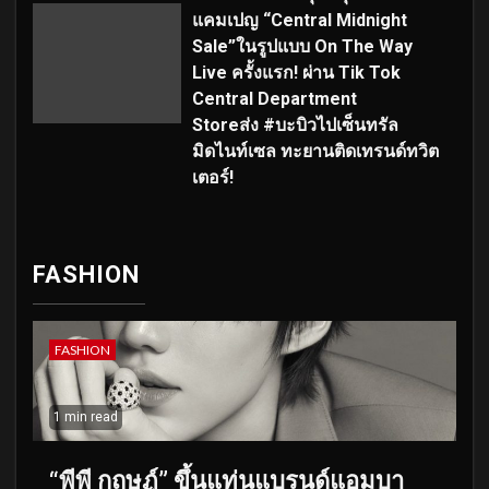
แคมเปญ “Central Midnight
Sale”ในรูปแบบ On The Way
Live ครั้งแรก! ผ่าน Tik Tok
Central Department
Storeส่ง #บะบิวไปเซ็นทรัล
มิดไนท์เซล ทะยานติดเทรนด์ทวิต
เตอร์!
FASHION
FASHION
1 min read
“พีพี กฤษฏ์” ขึ้นแท่นแบรนด์แอมบา