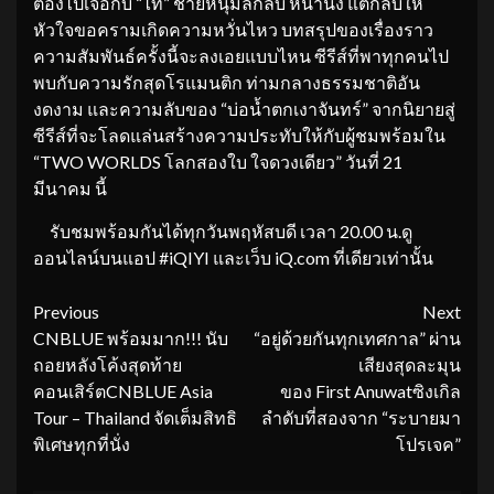
ต้องไปเจอกับ “ไท” ชายหนุ่มลึกลับ หน้านิ่ง แต่กลับให้
หัวใจขอครามเกิดความหวั่นไหว บทสรุปของเรื่องราว
ความสัมพันธ์ครั้งนี้จะลงเอยแบบไหน ซีรีส์ที่พาทุกคนไป
พบกับความรักสุดโรแมนติก ท่ามกลางธรรมชาติอัน
งดงาม และความลับของ “บ่อน้ำตกเงาจันทร์” จากนิยายสู่
ซีรีส์ที่จะโลดแล่นสร้างความประทับให้กับผู้ชมพร้อมใน
“TWO WORLDS โลกสองใบ ใจดวงเดียว” วันที่ 21
มีนาคม นี้
รับชมพร้อมกันได้ทุกวันพฤหัสบดี เวลา 20.00 น.ดู
ออนไลน์บนแอป #iQIYI และเว็บ iQ.com ที่เดียวเท่านั้น
Continue
Previous
Next
CNBLUE พร้อมมาก!!! นับ
“อยู่ด้วยกันทุกเทศกาล” ผ่าน
Reading
ถอยหลังโค้งสุดท้าย
เสียงสุดละมุน
คอนเสิร์ตCNBLUE Asia
ของ First Anuwatซิงเกิล
Tour – Thailand จัดเต็มสิทธิ
ลำดับที่สองจาก “ระบายมา
พิเศษทุกที่นั่ง
โปรเจค”