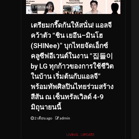
1 min read
เตรียมกรี๊ดกันให้สนั่น! แอลจี
คว้าตัว “ชิน เยอึน–มินโฮ
(SHINee)” บุกไทยจัดเอ็กซ์
คลูซีฟอีเวนต์ในงาน “집들이
by LG ทุกก้าวของการใช้ชีวิต
ในบ้าน เริ่มต้นกับแอลจี”
พร้อมทัพศิลปินไทยร่วมสร้าง
สีสัน ณ เซ็นทรัลเวิลด์ 4-9
มิถุนายนนี้
2 เดือน ago
admin
LIVING
UPDATE