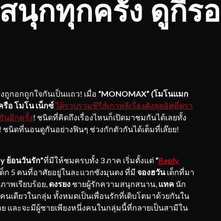
สนุกทุกครั้ง ดูกี่รอ
งถูกอกถูกใจกันเป็นแถว! เมื่อ
“MONOMAX” (โมโนแมก
ครือ โมโน เน็กซ์
ได้รวบรวมซีรีส์เกาหลีเรื่องดังสุดอิตที่ตรา
นอีกครั้ง
! ชนิดที่คิดถึงเรื่องไหนก็เปิดมาชมกันได้เลยทั้ง
ดที่นอนดูกันอย่างฟินๆ ช่วงกักตัวกันได้เต็มที่เล๊ยย!
y ย้อนวันรัก”
ที่มีให้ชมครบทั้ง 3 ภาค เริ่มตั้งแต่
“
Reply
ด็ก 5 คนที่อาศัยอยู่ในละแวกซังมุนดง ที่มี
จองฮวัน
เด็กที่มา
สุภาพเรียบร้อย,
ดงรยง
ชายผู้รักความสนุกสนาน,
แทค
นัก
คนเดียวในกลุ่ม ทั้งหมดเป็นเพื่อนรักที่เติบโตมาด้วยกันใน
าย และจะมีผู้ชายเพียงหนึ่งคนในกลุ่มนี้ที่กลายเป็นสามีใน