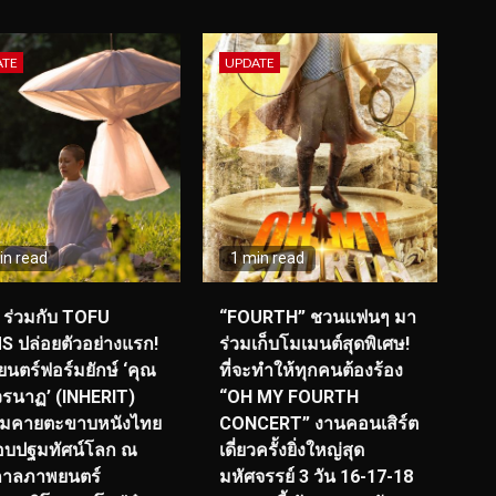
ATE
UPDATE
in read
1 min read
ร่วมกับ TOFU
“FOURTH” ชวนแฟนๆ มา
S ปล่อยตัวอย่างแรก!
ร่วมเก็บโมเมนต์สุดพิเศษ!
นตร์ฟอร์มยักษ์ ‘คุณ
ที่จะทำให้ทุกคนต้องร้อง
รนาฏ’ (INHERIT)
“OH MY FOURTH
ียมคายตะขาบหนังไทย
CONCERT” งานคอนเสิร์ต
อบปฐมทัศน์โลก ณ
เดี่ยวครั้งยิ่งใหญ่สุด
กาลภาพยนตร์
มหัศจรรย์ 3 วัน 16-17-18