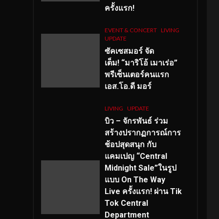
ครั้งแรก!
EVENT & CONCERT
LIVING
UPDATE
ซัคเซสมอร์ จัด
เต็ม
!
“มาริโอ้ เมาเร่อ”
พรีเซ็นเตอร์คนแรก
เอส
.โอ.ดี มอร์
LIVING
UPDATE
บิว – จักรพันธ์ ร่วม
สร้างปรากฏการณ์การ
ช้อปสุดสนุก กับ
แคมเปญ “Central
Midnight Sale”ในรูป
แบบ On The Way
Live ครั้งแรก! ผ่าน Tik
Tok Central
Department