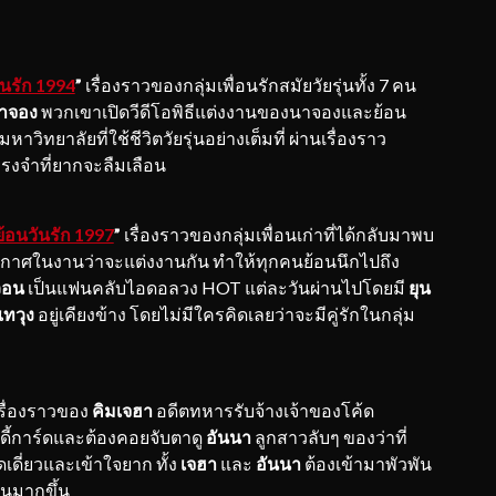
ันรัก 1994
”
เรื่องราวของกลุ่มเพื่อนรักสมัยวัยรุ่นทั้ง 7 คน
าจอง
พวกเขาเปิดวีดีโอพิธีแต่งงานของนาจองและย้อน
าวิทยาลัยที่ใช้ชีวิตวัยรุ่นอย่างเต็มที่ ผ่านเรื่องราว
รงจำที่ยากจะลืมเลือน
้อนวันรัก 1997
”
เรื่องราวของกลุ่มเพื่อนเก่าที่ได้กลับมาพบ
ึ่งประกาศในงานว่าจะแต่งงานกัน ทำให้ทุกคนย้อนนึกไปถึง
วอน
เป็นแฟนคลับไอดอลวง HOT แต่ละวันผ่านไปโดยมี
ยุน
แทวุง
อยู่เคียงข้าง โดยไม่มีใครคิดเลยว่าจะมีคู่รักในกลุ่ม
เรื่องราวของ
คิมเจฮา
อดีตทหารรับจ้างเจ้าของโค้ด
ี้การ์ดและต้องคอยจับตาดู
อันนา
ลูกสาวลับๆ ของว่าที่
ดี่ยวและเข้าใจยาก ทั้ง
เจฮา
และ
อันนา
ต้องเข้ามาพัวพัน
ันมากขึ้น