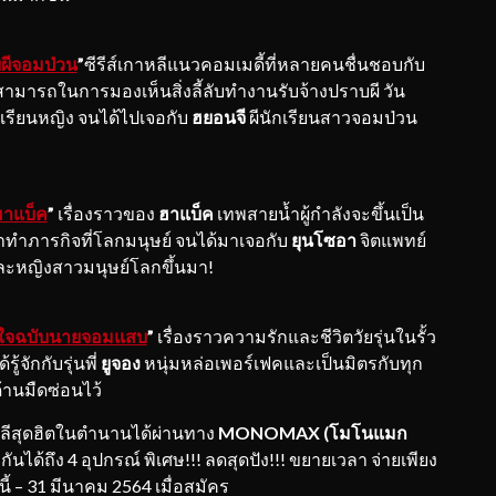
ัยผีจอมป่วน
”
ซีรีส์เกาหลีแนวคอมเมดี้ที่หลายคนชื่นชอบกับ
มสามารถในการมองเห็นสิ่งลี้ลับทำงานรับจ้างปราบผี วัน
งเรียนหญิง จนได้ไปเจอกับ
ฮยอนจี
ผีนักเรียนสาวจอมป่วน
ฮาแบ็ค
”
เรื่องราวของ
ฮาแบ็ค
เทพสายน้ำผู้กำลังจะขึ้นเป็น
ำภารกิจที่โลกมนุษย์ จนได้มาเจอกับ
ยุนโซอา
จิตแพทย์
ละหญิงสาวมนุษย์โลกขึ้นมา!
ัวใจฉบับนายจอมแสบ
”
เรื่องราวความรักและชีวิตวัยรุ่นในรั้ว
รู้จักกับรุ่นพี่
ยูจอง
หนุ่มหล่อเพอร์เฟคและเป็นมิตรกับทุก
ด้านมืดซ่อนไว้
าหลีสุดฮิตในตำนานได้ผ่านทาง
MONOMAX (โมโนแมก
ได้ถึง 4 อุปกรณ์ พิเศษ!!! ลดสุดปัง!!! ขยายเวลา จ่ายเพียง
นนี้ – 31 มีนาคม 2564 เมื่อสมัคร