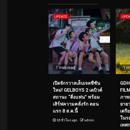
UPDATE
UPD
1 min read
1 m
เปิดจักรวาลเล็บเจลซีซัน
GDH 
ใหม่! GELBOYS 2 เดบิวต์
FILM
สถานะ “ติ่งแฟน” พร้อม
ภาพย
เสิร์ฟความคลั่งรัก ตอน
ยายว
แรก 8 ส.ค.นี้
เตร
ในร
18 ชั่วโมง ago
admin
เทศ