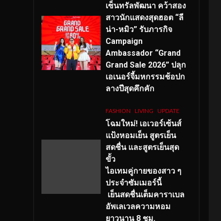
เซ็นทรัลพัฒนา คว้าสอง
สาวนักแสดงสุดฮอต “ลี
น่า-หมิว” รับภารกิจ
Campaign
Ambassador “Grand
Grand Sale 2026” ปลุก
เอเนอร์จี้มหกรรมช้อปก
ลางปีสุดคึกคัก
FASHION
LIVING
UPDATE
โฉมใหม่
! เอเวอร์เซ้นส์
แป้งหอมเย็น สูตรเย็น
สดชื่น และสูตรเย็นสุด
ขั้ว
ไอเทมคู่กายของสาว ๆ
ประจำซัมเมอร์นี้
เย็นสดชื่นเต็มคาราเบล
อัพเลเวลความหอม
ยาวนาน
8
ชม.