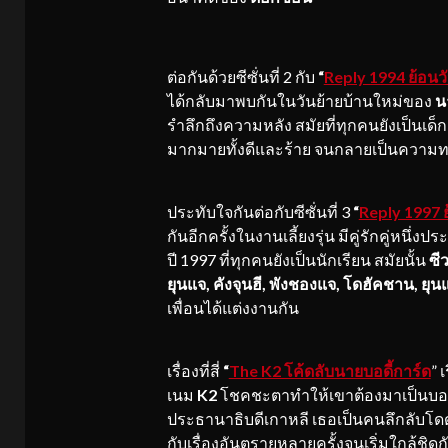
ต่อกันด้วยซีซั่นที่ 2 กับ
“
Reply 1994 ย้อนว
ได้กลับมาพบกันในวันย้ายบ้านใหม่ของ
น
รำลึกถึงความหลัง สมัยที่ทุกคนยังเป็นเด็กมห
มากมายทั้งดีและร้าย จนกลายเป็นความท
ประทับใจกันต่อกับซีซั่นที่ 3
“
Reply 1997 ย
กันอีกครั้งในงานเลี้ยงรุ่น มีคู่รักคู่หน
ปี 1997 ที่ทุกคนยังเป็นนักเรียน สมัยนั้น
ซี
ยุนแจ, คังจุนฮี, พังชองแจ, โดฮัคชาน, ยุน
เพื่อนได้แต่งงานกัน
เรื่องที่สี่
“
The K2 โค้ดลับนายบอดี้การ์ด
” 
เนม
K2
โชคชะตาทำให้เขาต้องมาเป็นบอด
ประธานาธิบดีเกาหลี เธอเป็นคนลึกลับโดดเ
กับเรื่องอันตรายหลายครั้งจนเริ่มใกล้ชิดก