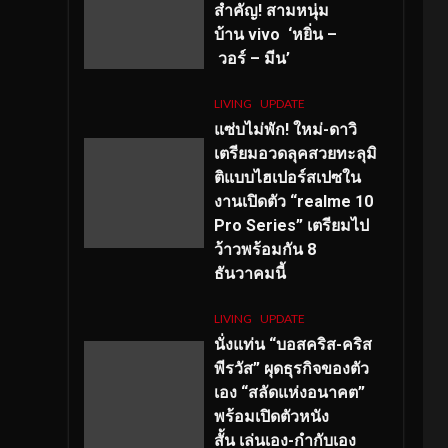
สำคัญ
! สามหนุ่ม
บ้าน vivo ‘หยิ่น –
วอร์ – มีน’
LIVING
UPDATE
แซ่บไม่พัก! ใหม่-ดาวิ
เตรียมอวดลุคสวยทะลุมิ
ติแบบไฮเปอร์สเปซใน
งานเปิดตัว “realme 10
Pro Series” เตรียมไป
ว้าวพร้อมกัน 8
ธันวาคมนี้
LIVING
UPDATE
นั่งแท่น “บอสคริส-คริส
พีรวัส” ผุดธุรกิจของตัว
เอง “สลัดแห่งอนาคต”
พร้อมเปิดตัวหนัง
สั้น เล่นเอง-กำกับเอง