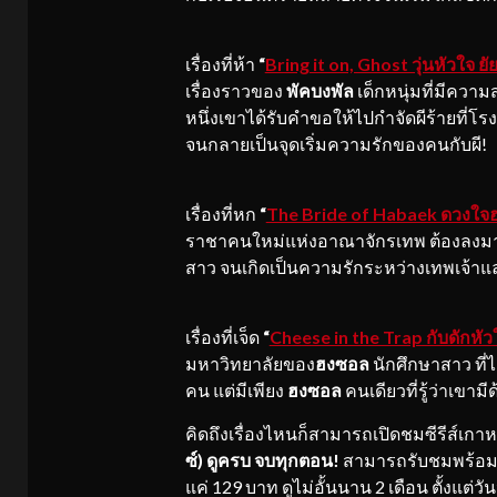
เรื่องที่ห้า
“
Bring it on, Ghost วุ่นหัวใจ ย
เรื่องราวของ
พัคบงพัล
เด็กหนุ่มที่มีควา
หนึ่งเขาได้รับคำขอให้ไปกำจัดผีร้ายที่โร
จนกลายเป็นจุดเริ่มความรักของคนกับผี!
เรื่องที่หก
“
The Bride of Habaek ดวงใจ
ราชาคนใหม่แห่งอาณาจักรเทพ ต้องลงมาท
สาว จนเกิดเป็นความรักระหว่างเทพเจ้าแ
เรื่องที่เจ็ด
“
Cheese in the Trap กับดักห
มหาวิทยาลัยของ
ฮงซอล
นักศึกษาสาว ที่ได้
คน แต่มีเพียง
ฮงซอล
คนเดียวที่รู้ว่าเขามี
คิดถึงเรื่องไหนก็สามารถเปิดชมซีรีส์เก
ซ์)
ดูครบ จบทุกตอน!
สามารถรับชมพร้อมกัน
แค่ 129 บาท ดูไม่อั้นนาน 2 เดือน ตั้งแต่วั