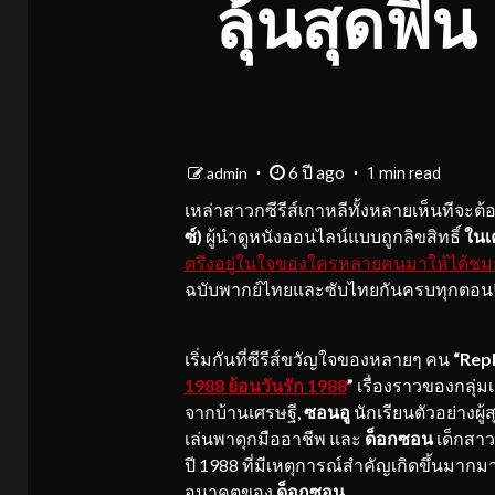
ลุ้นสุดฟิน 
6 ปี ago
admin
1 min read
เหล่าสาวกซีรีส์เกาหลีทั้งหลายเห็นทีจะต้อ
ซ์)
ผู้นำดูหนังออนไลน์แบบถูกลิขสิทธิ์
ในเ
ตรึงอยู่ในใจของใครหลายคนมาให้ได้ชมกั
ฉบับพากย์ไทยและซับไทยกันครบทุกตอน! ชนิ
เริ่มกันที่ซีรีส์ขวัญใจของหลายๆ คน
“Repl
1988 ย้อนวันรัก 1988
”
เรื่องราวของกลุ่มเ
จากบ้านเศรษฐี,
ซอนอู
นักเรียนตัวอย่างผู้
เล่นพาดุกมืออาชีพ และ
ด็อกซอน
เด็กสาว
ปี 1988 ที่มีเหตุการณ์สำคัญเกิดขึ้นมากม
อนาคตของ
ด็อกซอน