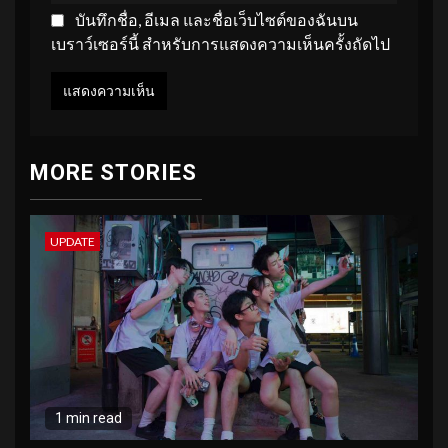
บันทึกชื่อ, อีเมล และชื่อเว็บไซต์ของฉันบน
เบราว์เซอร์นี้ สำหรับการแสดงความเห็นครั้งถัดไป
MORE STORIES
UPDATE
1 min read