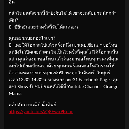
อื่น
กลัวไหมหลังจากนี้ถ้ายังจับไม่ได้ เขาจะกลับมาหนักกว่า
เดิม?
บี : บียืนยันเลยว่าครั้งนี้จับได้แน่นอน
คุณอยากบอกอะไรเขา?
บี : เคยให้โอกาสไปแล้วครั้งหนึ่ง เขาเคยเขียนมาขอโทษ
แต่ยังไม่เปิดเผยตัวตน ไม่เป็นไรครั้งนี้คุณไม่ได้โอกาสนั้น
แล้ว คุณต้องมาขอโทษ แล้วต้องมาขอโทษทุกๆ คนที่คุณ
เคยไปเบียดเบียนเขาด้วย ทุกคนพร้อมจะอโหสิกรรมให้
ติดตามชมรายการคุยแซ่บShow ทุกวันจันทร์-วันศุกร์
เวลา13.30-14.30 น. ทางช่อง one31 Facebook Page : คุย
แซ่บShow รับชมย้อนหลังได้ที่ Youtube Channel : Orange
Mama
คลิปสัมภาษณ์ บี น้ำทิพย์
https://youtu.be/AQ8Fwo9Kouc