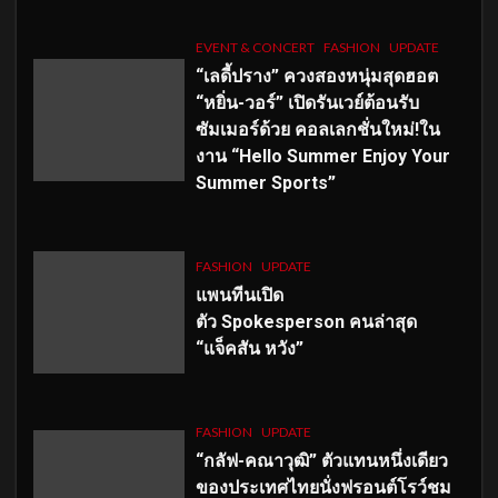
EVENT & CONCERT
FASHION
UPDATE
“เลดี้ปราง” ควงสองหนุ่มสุดฮอต
“หยิ่น-วอร์” เปิดรันเวย์ต้อนรับ
ซัมเมอร์ด้วย คอลเลกชั่นใหม่!ใน
งาน “Hello Summer Enjoy Your
Summer Sports”
FASHION
UPDATE
แพนทีนเปิด
ตัว
Spokesperson คนล่าสุด
“แจ็คสัน หวัง”
FASHION
UPDATE
“กลัฟ-คณาวุฒิ” ตัวแทนหนึ่งเดียว
ของประเทศไทยนั่งฟรอนต์โรว์ชม