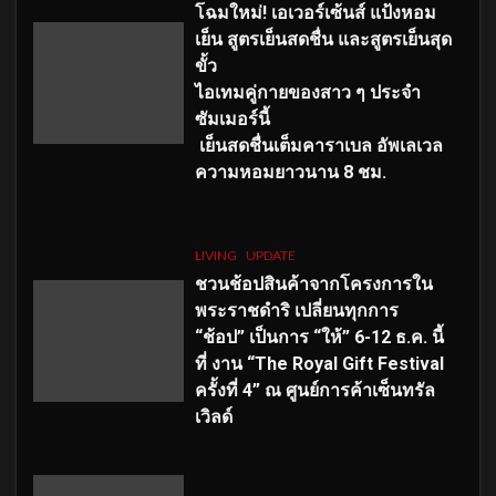
โฉมใหม่
! เอเวอร์เซ้นส์ แป้งหอม
เย็น สูตรเย็นสดชื่น และสูตรเย็นสุด
ขั้ว
ไอเทมคู่กายของสาว ๆ ประจำ
ซัมเมอร์นี้
เย็นสดชื่นเต็มคาราเบล อัพเลเวล
ความหอมยาวนาน
8
ชม.
LIVING
UPDATE
ชวนช้อปสินค้าจากโครงการใน
พระราชดำริ เปลี่ยนทุกการ
“ช้อป” เป็นการ “ให้” 6-12 ธ.ค. นี้
ที่ งาน “The Royal Gift Festival
ครั้งที่ 4” ณ ศูนย์การค้าเซ็นทรัล
เวิลด์