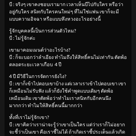
บี : จริงๆ เขาคงชอบเรามาก เวลาเห็นบีไปกับใคร หรือว่า
อยู่กับใคร สนิทกับใครคนใหม่ๆ ที่ไม่ใช่แฟน เขาก็จะมี
แบบความอิจฉา หรือแบบหึงหวงอะไรอย่างนี้
รู้จักบุคคลนี้เป็นการส่วนตัวไหม?
บี : ไม่รู้จักค่ะ
เขามาคอมเมนต์ว่าอะไรบ้าง?
บี : ก็จะบอกว่าลำเอียง ทำไมถึงให้สิทธิ์คนไม่เท่ากัน ตัดพ้อ
ตลอดระยะเวลาเกือบ 4 ปี
4 ปี มีวิธีในการจัดการยังไง?
บี : เขาก็เข้าไปตอบเขาบ้าง แต่เวลาเราเข้าไปตอบเขา เขา
ก็เหมือนไม่รับฟัง แล้วก็ยังใช้คำพูดแบบเดิมๆ ตัดพ้อ
เหมือนเดิม เขาตัดพ้อว่าทำไมเราสนิทกับอีกคนนึง
มากกว่า ทำไมให้สิทธิ์คนนี้มากกว่า
ทั้งที่เราไม่รู้จักเขา?
บี : เขาคิดว่าเราน่าจะรู้ว่าเขาเป็นใคร แต่ว่าเราก็ไม่อยาก
จะชี้ว่าเป็นเขา คือเราชี้ไม่ได้ ถ้าเกิดเราชี้ประเด็นแล้วเกิด