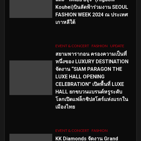
Kouhei)บินลัดฟ้าร่วมงาน SEOUL
FASHION WEEK 2024 ณ ประเทศ
เกาหลีใต้
EVENT & CONCERT
FASHION
UPDATE
สยามพารากอน ครองความเป็นที่
หนึ่งของ LUXURY DESTINATION
จัดงาน “SIAM PARAGON THE
LUXE HALL OPENING
CELEBRATION” เปิดพื้นที่ LUXE
HALL ยกขบวนแบรนด์หรูระดับ
โลกเปิดแฟล็กชิปสโตร์แห่งแรกใน
เมืองไทย
EVENT & CONCERT
FASHION
KK Diamonds จัดงาน Grand