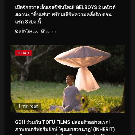
เปิดจักรวาลเล็บเจลซีซันใหม่! GELBOYS 2 เดบิวต์
สถานะ “ติ่งแฟน” พร้อมเสิร์ฟความคลั่งรัก ตอน
แรก 8 ส.ค.นี้
8 ชั่วโมง ago
admin
UPDATE
1 min read
GDH ร่วมกับ TOFU FILMS ปล่อยตัวอย่างแรก!
ภาพยนตร์ฟอร์มยักษ์ ‘คุณยายวรนาฏ’ (INHERIT)