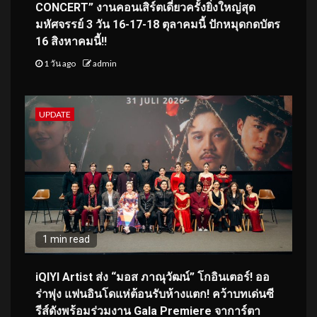
CONCERT” งานคอนเสิร์ตเดี่ยวครั้งยิ่งใหญ่สุด
มหัศจรรย์ 3 วัน 16-17-18 ตุลาคมนี้ ปักหมุดกดบัตร
16 สิงหาคมนี้!!
1 วัน ago
admin
UPDATE
1 min read
iQIYI Artist ส่ง “มอส ภาณุวัฒน์” โกอินเตอร์! ออ
ร่าพุ่ง แฟนอินโดแห่ต้อนรับห้างแตก! คว้าบทเด่นซี
รีส์ดังพร้อมร่วมงาน Gala Premiere จาการ์ตา