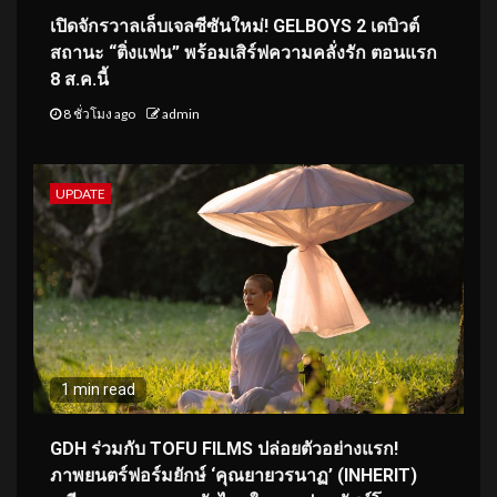
เปิดจักรวาลเล็บเจลซีซันใหม่! GELBOYS 2 เดบิวต์
สถานะ “ติ่งแฟน” พร้อมเสิร์ฟความคลั่งรัก ตอนแรก
8 ส.ค.นี้
8 ชั่วโมง ago
admin
UPDATE
1 min read
GDH ร่วมกับ TOFU FILMS ปล่อยตัวอย่างแรก!
ภาพยนตร์ฟอร์มยักษ์ ‘คุณยายวรนาฏ’ (INHERIT)