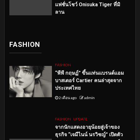
แฟชั่นโชว์ Onisuka Tiger ที่มิ
ลาน
FASHION
FASHION
“พีพี กฤษฏ์” ขึ้นแท่นแบรนด์แอม
บาสเดอร์ Cartier คนล่าสุดจาก
ประเทศไทย
2 เดือน ago
admin
FASHION
UPDATE
จากนักแสดงอายุน้อยสู่เจ้าของ
ธุรกิจ “เจมีไนน์ นรวิชญ์” เปิดตัว