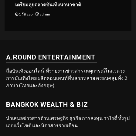
เตรียมลุยตลาดบันเทิงนานาชาติ
1 วัน ago
admin
A.ROUND ENTERTAINMENT
สื่อบันเทิงออนไลน์ ที่รายงานข่าวสาร เหตุการณ์ในแวดวง
การบันเทิงไทย ผลิตคอนเทนท์ที่หลากหลาย ครอบคลุมทั้ง 2
ภาษา (ไทยและอังกฤษ)
BANGKOK WEALTH & BIZ
นำเสนอข่าวสารด้านเศรษฐกิจ ธุรกิจ การลงทุน วาไรตี้ ทั้งรูป
แบบเว็บไซต์ และนิตยสารรายเดือน