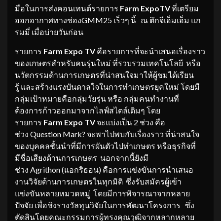
มือในการส่งคอนเทนต์รายการ
Farm Expo
TV
ที่เตรียม
ออกอากาศทางช่องGMM25 เร็วๆ นี้ ณ ตึกจีเอ็มเอ็ม แก
รมมี่ เมื่อบ่ายวันก่อน
รายการ
Farm Expo TV
คือรายการที่จะนำเสนอเรื่องราว
ของเกษตรสำหรับคนรุ่นใหม่ ที่รวบรวมเทคโนโลยี หรือ
นวัตกรรมด้านการเกษตรที่น่าสนใจมาให้ผู้ชมได้เรียน
รู้ และสร้างแรงบันดาลใจในการทำเกษตรยุคใหม่ โดยมี
กลุ่มเป้าหมายคือกลุ่มวัยรุ่น หรือ กลุ่มคนทำงานที่
ต้องการก้าวออกมาจากไลฟ์สไตล์เดิมๆ โดย
รายการ
Farm Expo TV
จะแบ่งเป็น 2 ช่วง คือ
ช่วง Question Mark? จะพาไปพบกับเรื่องราว ที่น่าสนใจ
ของบุคคลชั้นนำที่มีการผันตัวไปทำเกษตร หรือธุรกิจที่
มีชื่อเสียงด้านการเกษตร นอกจากนี้ยังมี
ช่วง Agrithon (แอกริธอน) คือการแข่งขันการนำเสนอ
งานวิจัยด้านการเกษตรในทุกมิติ ซึ่งรับสมัครผู้เข้า
แข่งขันหลายหมวดหมู่ โดยมีการพิจารณาจากหลาย
ปัจจัย เพื่อชิงรางวัลทุนวิจัยในการพัฒนาโครงการ ซึ่ง
ตัดสินโดยคณะกรรมการผู้ทรงคุณวุฒิจากหลากหลาย