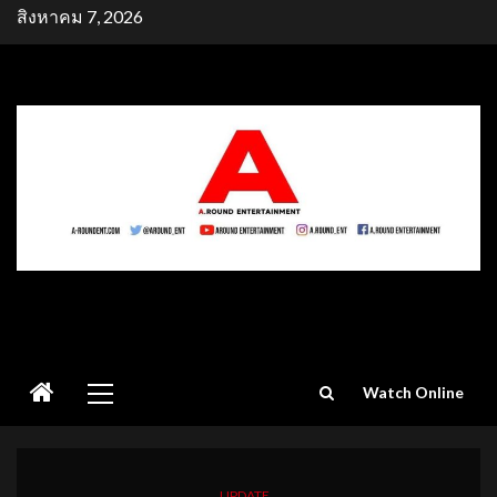
Skip
สิงหาคม 7, 2026
to
content
Primary
Watch Online
Menu
UPDATE