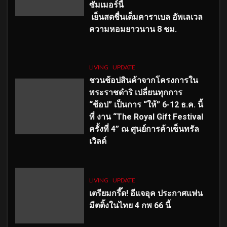
ซัมเมอร์นี้
เย็นสดชื่นเต็มคาราเบล อัพเลเวล
ความหอมยาวนาน
8
ชม.
LIVING
UPDATE
ชวนช้อปสินค้าจากโครงการใน
พระราชดำริ เปลี่ยนทุกการ
“ช้อป” เป็นการ “ให้” 6-12 ธ.ค. นี้
ที่ งาน “The Royal Gift Festival
ครั้งที่ 4” ณ ศูนย์การค้าเซ็นทรัล
เวิลด์
LIVING
UPDATE
เตรียมกรี๊ด! อีแจอุค ประกาศแฟน
มีตติ้งในไทย 4 กพ 66 นี้