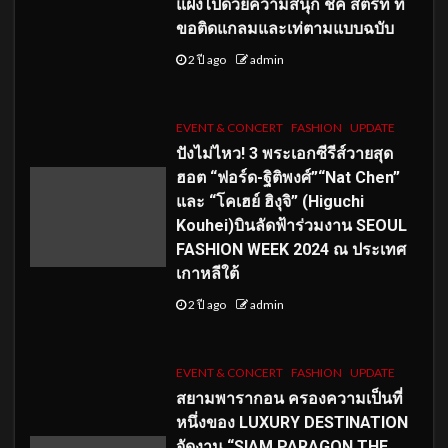
แฝงไปด้วยความสนุก ชิค สตรีท ที่
ขอติดแกลมและเท่ตามแบบฉบับ
2 ปี ago
admin
EVENT & CONCERT
FASHION
UPDATE
ปังไม่ไหว! 3 พระเอกซีรีส์วายสุด
ฮอต “ฟอร์ด-ฐิติพงศ์”“Nat Chen”
และ “โคเฮย์ ฮิงุจิ” (Higuchi
Kouhei)บินลัดฟ้าร่วมงาน SEOUL
FASHION WEEK 2024 ณ ประเทศ
เกาหลีใต้
2 ปี ago
admin
EVENT & CONCERT
FASHION
UPDATE
สยามพารากอน ครองความเป็นที่
หนึ่งของ LUXURY DESTINATION
จัดงาน “SIAM PARAGON THE