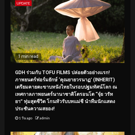
UPDATE
1 min read
GDH ร่วมกับ TOFU FILMS ปล่อยตัวอย่างแรก!
ภาพยนตร์ฟอร์มยักษ์ ‘คุณยายวรนาฏ’ (INHERIT)
เตรียมคายตะขาบหนังไทยในรอบปฐมทัศน์โลก ณ
เทศกาลภาพยนตร์นานาชาติโตรอนโต “จุ๋ย วรัท
ยา” ทุ่มสุดชีวิต โกนหัวรับบทแม่ชี นำทีมนักแสดง
ประชันความสยอง!
1 วัน ago
admin