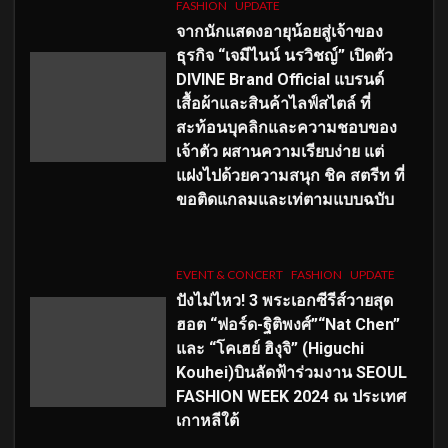
FASHION
UPDATE
จากนักแสดงอายุน้อยสู่เจ้าของ
ธุรกิจ “เจมีไนน์ นรวิชญ์” เปิดตัว
DIVINE Brand Official แบรนด์
เสื้อผ้าและสินค้าไลฟ์สไตล์ ที่
สะท้อนบุคลิกและความชอบของ
เจ้าตัว ผสานความเรียบง่าย แต่
แฝงไปด้วยความสนุก ชิค สตรีท ที่
ขอติดแกลมและเท่ตามแบบฉบับ
EVENT & CONCERT
FASHION
UPDATE
ปังไม่ไหว! 3 พระเอกซีรีส์วายสุด
ฮอต “ฟอร์ด-ฐิติพงศ์”“Nat Chen”
และ “โคเฮย์ ฮิงุจิ” (Higuchi
Kouhei)บินลัดฟ้าร่วมงาน SEOUL
FASHION WEEK 2024 ณ ประเทศ
เกาหลีใต้