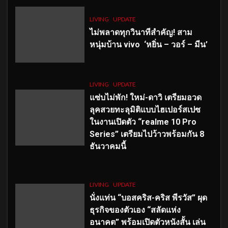
LIVING
UPDATE
ไม่พลาดทุกวินาทีสำคัญ
! สาม
หนุ่มบ้าน vivo ‘หยิ่น – วอร์ – มีน’
LIVING
UPDATE
แซ่บไม่พัก! ใหม่-ดาวิ เตรียมอวด
ลุคสวยทะลุมิติแบบไฮเปอร์สเปซ
ในงานเปิดตัว “realme 10 Pro
Series” เตรียมไปว้าวพร้อมกัน 8
ธันวาคมนี้
LIVING
UPDATE
นั่งแท่น “บอสคริส-คริส พีรวัส” ผุด
ธุรกิจของตัวเอง “สลัดแห่ง
อนาคต” พร้อมเปิดตัวหนังสั้น เล่น