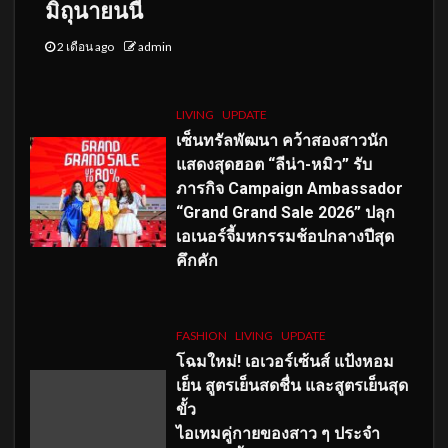
มิถุนายนนี้
2 เดือน ago
admin
LIVING
UPDATE
เซ็นทรัลพัฒนา คว้าสองสาวนัก
แสดงสุดฮอต “ลีน่า-หมิว” รับ
ภารกิจ Campaign Ambassador
“Grand Grand Sale 2026” ปลุก
เอเนอร์จี้มหกรรมช้อปกลางปีสุด
คึกคัก
FASHION
LIVING
UPDATE
โฉมใหม่
! เอเวอร์เซ้นส์ แป้งหอม
เย็น สูตรเย็นสดชื่น และสูตรเย็นสุด
ขั้ว
ไอเทมคู่กายของสาว ๆ ประจำ