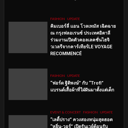
FASHION
UPDATE
คิมเบอร์ลี่ แอน โวลเทมัส เฉิดฉาย
ณ กรุงฟลอเรนซ์ ประเทศอิตาลี
ร่วมงานเปิดตัวคอลเลคชั่นไฮจิ
วเวลรีจากคาร์เทียร์LE VOYAGE
RECOMMENCÉ
FASHION
UPDATE
“ฟอร์ด ฐิติพงษ์” กับ “Trofi”
แบรนด์เสื้อผ้าที่ใฝ่ฝันมาตั้งแต่เด็ก
EVENT & CONCERT
FASHION
UPDATE
“เลดี้ปราง” ควงสองหนุ่มสุดฮอต
“หยิ่น-วอร์” เปิดรันเวย์ต้อนรับ