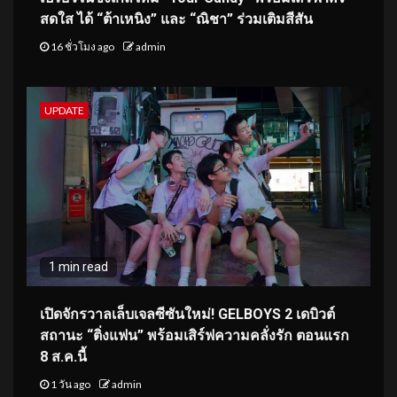
สดใส ได้ “ต้าเหนิง” และ “ณิชา” ร่วมเติมสีสัน
16 ชั่วโมง ago
admin
UPDATE
1 min read
เปิดจักรวาลเล็บเจลซีซันใหม่! GELBOYS 2 เดบิวต์
สถานะ “ติ่งแฟน” พร้อมเสิร์ฟความคลั่งรัก ตอนแรก
8 ส.ค.นี้
1 วัน ago
admin