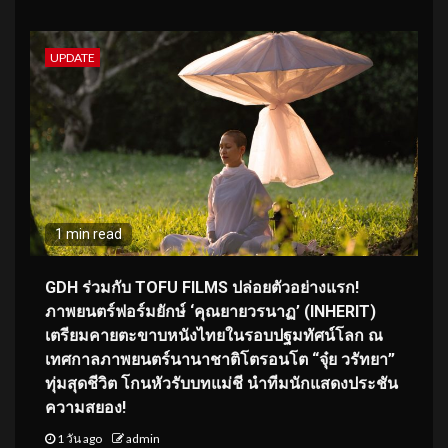
UPDATE
1 min read
GDH ร่วมกับ TOFU FILMS ปล่อยตัวอย่างแรก!
ภาพยนตร์ฟอร์มยักษ์ ‘คุณยายวรนาฏ’ (INHERIT)
เตรียมคายตะขาบหนังไทยในรอบปฐมทัศน์โลก ณ
เทศกาลภาพยนตร์นานาชาติโตรอนโต “จุ๋ย วรัทยา”
ทุ่มสุดชีวิต โกนหัวรับบทแม่ชี นำทีมนักแสดงประชัน
ความสยอง!
1 วัน ago
admin