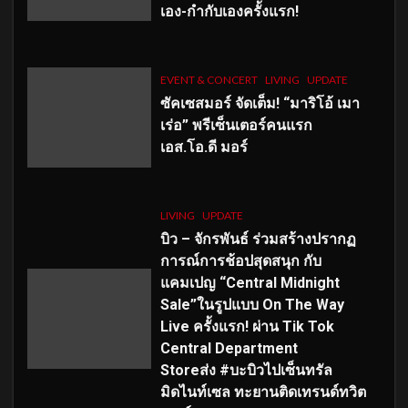
เอง-กำกับเองครั้งแรก!
EVENT & CONCERT
LIVING
UPDATE
ซัคเซสมอร์ จัดเต็ม
!
“มาริโอ้ เมา
เร่อ” พรีเซ็นเตอร์คนแรก
เอส
.โอ.ดี มอร์
LIVING
UPDATE
บิว – จักรพันธ์ ร่วมสร้างปรากฏ
การณ์การช้อปสุดสนุก กับ
แคมเปญ “Central Midnight
Sale”ในรูปแบบ On The Way
Live ครั้งแรก! ผ่าน Tik Tok
Central Department
Storeส่ง #บะบิวไปเซ็นทรัล
มิดไนท์เซล ทะยานติดเทรนด์ทวิต