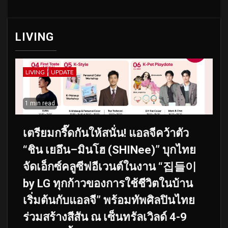
LIVING
LIVING
UPDATE
1 min read
เตรียมกรี๊ดกันให้สนั่น! แอลจีคว้าตัว
“ชิน เยอึน–มินโฮ (SHINee)” บุกไทย
จัดเอ็กซ์คลูซีฟอีเวนต์ในงาน “집들이
by LG ทุกก้าวของการใช้ชีวิตในบ้าน
เริ่มต้นกับแอลจี” พร้อมทัพศิลปินไทย
ร่วมสร้างสีสัน ณ เซ็นทรัลเวิลด์ 4-9