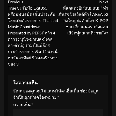
Continue
Previous
Next
True CJ จับมือ Exit365
ที่สุดแห่งปี! “แบมแบม” ทำ
Reading
พร้อมพันธมิตรชั้นนำระดับ
สำเร็จ ปิดเวิลด์ทัวร์ AREA 52
โลกเปิดตัวรายการ ‘Thailand
ยิ่งใหญ่สมศักดิ์ศรี K-POP
Music Countdown
ชายเดี่ยวคนแรกจัดคอน
Presented by PEPSI’ คว้า 4
เสิร์ตฟูลสเกลที่ราชมังฯ
ดาวรุ่ง นุนิว-มาเบล-มิเคล
ล่า-ต๋าห์อู๋ ร่วมเป็นพิธีกร
ประจำรายการ เริ่ม 12 พ.ค.นี้
ทุกวันอาทิตย์ 5 โมงครึ่ง ทาง
ช่อง 3
ใส่ความเห็น
อีเมลของคุณจะไม่แสดงให้คนอื่นเห็น
ช่องข้อมูล
จำเป็นถูกทำเครื่องหมาย
*
ความเห็น
*