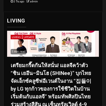
2 วัน ago
admin
LIVING
LIVING
UPDATE
1 min read
เตรียมกรี๊ดกันให้สนั่น! แอลจีคว้าตัว
“ชิน เยอึน–มินโฮ (SHINee)” บุกไทย
จัดเอ็กซ์คลูซีฟอีเวนต์ในงาน “집들이
by LG ทุกก้าวของการใช้ชีวิตในบ้าน
เริ่มต้นกับแอลจี” พร้อมทัพศิลปินไทย
ร่วมสร้างสีสัน ณ เซ็นทรัลเวิลด์ 4-9