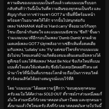
ความฝันของแบมแบมเป็นจริงแล้ว แต่แบมแบมรีบบอก
กลับทันทีว่าวันนี้เป็นวันที่ความฝันของทุกคนเป็นจริง และ
สัญญากับอากาเซ่ว่าจะพา GOT7 มายืนที่นี่พร้อมหน้า
พร้อมตาในอนาคตให้ได้!! จากนั้นไปสนุกต่อกับ
เพลง ‘NANANA’ ต่อด้วย ‘Hard carry’ ที่จอยเวอร์กันทุก
โซน เปียกฉ่ำกันสมใจ และแบมแบมยังชวน “ซึลกิ” ขึ้นมา
ร่วมแจมบนเวทีอีกรอบในเพลง ‘Dumb Dumb’ ตามด้วย
เมดเลย์เพลง GOT7 ปลุกพลังอากาเช่ฮึกเหิมทั้งสเตเดีย
มกับเพลง, ‘Lullaby’ และ ‘Fly’ แต่เซอร์ไพรส์จากแบมแบม
ยังไม่จบ ไทยแลนด์บ้านเกิดต้องสมมงดินแดนเมียหลวงได้
ดูทีเซอร์ และได้ฟังเพลง ‘Must Be Nice’ ซิงเกิลใหม่ที่แบม
แบมตั้งใจแต่งให้แฟนคลับ ซึ่งยังไม่เคยเปิดเผยที่ไหน แต่
นำมาโชว์ที่นี่เป็นที่แรกของโลกด้วย ถือเป็นการจบเวิลด์
ทัวร์คอนเสิร์ตได้อย่างสมบูรณ์แบบไร้ที่ติ
โดย “แบมแบม” ได้เผยความรู้สึกว่า
“ขอบคุณทุกคนนะ
ครับ ผมไม่ได้คิดว่าจะ SOLD OUT ที่ราชมังฯ ส่วนหนึ่งผมก็
มั่นใจ ส่วนหนึ่งก็กังวลมาตลอด มันคาใจผม และทุกคนมา
ตั้งนานแล้วใช่ไหมครับ สิ่งที่กังวลมาตลอดมันหายไปวันนี้