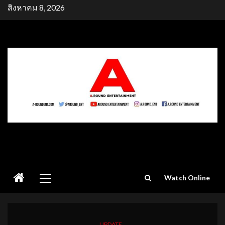
Skip
สิงหาคม 8, 2026
to
content
Primary
Watch Online
Menu
UPDATE