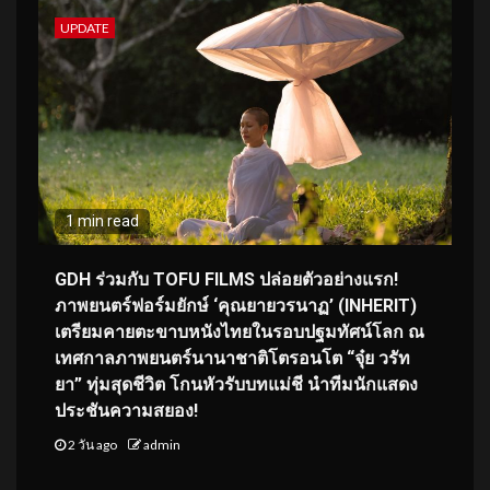
UPDATE
1 min read
GDH ร่วมกับ TOFU FILMS ปล่อยตัวอย่างแรก!
ภาพยนตร์ฟอร์มยักษ์ ‘คุณยายวรนาฏ’ (INHERIT)
เตรียมคายตะขาบหนังไทยในรอบปฐมทัศน์โลก ณ
เทศกาลภาพยนตร์นานาชาติโตรอนโต “จุ๋ย วรัท
ยา” ทุ่มสุดชีวิต โกนหัวรับบทแม่ชี นำทีมนักแสดง
ประชันความสยอง!
2 วัน ago
admin