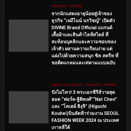
FASHION
UPDATE
จากนักแสดงอายุน้อยสู่เจ้าของ
ธุรกิจ “เจมีไนน์ นรวิชญ์” เปิดตัว
DIVINE Brand Official แบรนด์
เสื้อผ้าและสินค้าไลฟ์สไตล์ ที่
สะท้อนบุคลิกและความชอบของ
เจ้าตัว ผสานความเรียบง่าย แต่
แฝงไปด้วยความสนุก ชิค สตรีท ที่
ขอติดแกลมและเท่ตามแบบฉบับ
EVENT & CONCERT
FASHION
UPDATE
ปังไม่ไหว! 3 พระเอกซีรีส์วายสุด
ฮอต “ฟอร์ด-ฐิติพงศ์”“Nat Chen”
และ “โคเฮย์ ฮิงุจิ” (Higuchi
Kouhei)บินลัดฟ้าร่วมงาน SEOUL
FASHION WEEK 2024 ณ ประเทศ
เกาหลีใต้