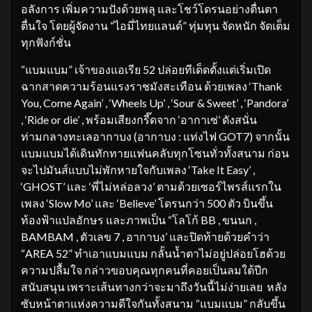
อลังการ เพิ่มความปังด้วยพลุ และโชว์โดรนอย่างตื่นตา
ตื่นใจ โดยผู้จัดงาน “ไอมี่ไทยแลนด์” ทุ่มทุน จัดหนัก จัดเต็ม
ทุกฟังก์ชั่น
“แบมแบม” เจ้าของแอเรีย 52 ปล่อยทีเด็ดตั้งแต่เริ่มเปิด
ฉากสาดความร้อนแรงราชมังสะเทือน ด้วยเพลง ‘Thank
You, Come Again’ , ‘Wheels Up’ , ‘Sour & Sweet’ , ‘Pandora’
, ‘Ride or die’ , พร้อมเสียงกรี๊ดจาก ‘อากาเซ่’ ดังสนั่น
ท่ามกลางทะเลอากาบง (อากาบง : แท่งไฟ GOT7) จากนั้น
แบมแบมได้เดินทักทายแฟนคลับทุกโซนทั่วทั้งสนาม ก่อน
จะไปมันส์แบบไม่พักหายใจกับเพลง ‘Take It Easy’ ,
‘GHOST’ และ ‘พี่ไม่หล่อลวง’ ตามด้วยเซอร์ไพรส์แรกใน
เพลง ‘Slow Mo’ และ ‘Believe’ โดรนกว่า 500 ตัว บินขึ้น
ท้องฟ้าแปลอักษร และภาพเป็น “โลโก้ BB , ขนนก ,
BAMBAM , ตัวเลข 7 , อากาบง’ และปิดท้ายด้วยคำว่า
“AREA 52” ทำเอาแบมแบม กลั้นน้ำตาไม่อยู่ปล่อยโฮด้วย
ความปลื้มใจ กล่าวขอบคุณทุกคนที่คอยเป็นลมใต้ปีก
สนับสนุน เพราะเส้นทางกว่าจะมาถึงวันนี้ไม่ง่ายเลย หลัง
ซับหน้าตาแห่งความดีใจกันทั้งสนาม “แบมแบม” กลับขึ้น