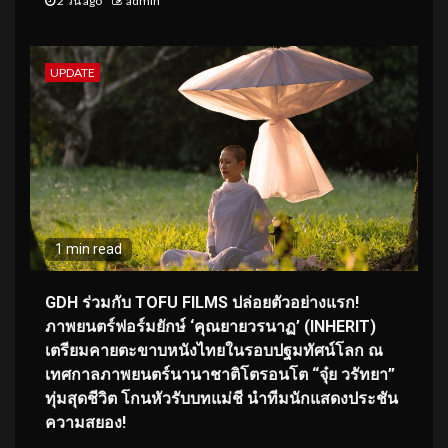
2 วัน ago
admin
UPDATE
1 min read
GDH ร่วมกับ TOFU FILMS ปล่อยตัวอย่างแรก!
ภาพยนตร์ฟอร์มยักษ์ ‘คุณยายวรนาฏ’ (INHERIT)
เตรียมคายตะขาบหนังไทยในรอบปฐมทัศน์โลก ณ
เทศกาลภาพยนตร์นานาชาติโตรอนโต “จุ๋ย วรัทยา”
ทุ่มสุดชีวิต โกนหัวรับบทแม่ชี นำทีมนักแสดงประชัน
ความสยอง!