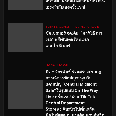
อนาคต” พร้อมเปิดตัวหนังสั้น เล่น
เอง-กำกับเองครั้งแรก!
EVENT & CONCERT
LIVING
UPDATE
ซัคเซสมอร์ จัดเต็ม
!
“มาริโอ้ เมา
เร่อ” พรีเซ็นเตอร์คนแรก
เอส
.โอ.ดี มอร์
LIVING
UPDATE
บิว – จักรพันธ์ ร่วมสร้างปรากฏ
การณ์การช้อปสุดสนุก กับ
แคมเปญ “Central Midnight
Sale”ในรูปแบบ On The Way
Live ครั้งแรก! ผ่าน Tik Tok
Central Department
Storeส่ง #บะบิวไปเซ็นทรัล
มิดไนท์เซล ทะยานติดเทรนด์ทวิต