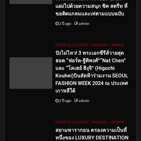
แฝงไปด้วยความสนุก ชิค สตรีท ที่
ขอติดแกลมและเท่ตามแบบฉบับ
2 ปี ago
admin
EVENT & CONCERT
FASHION
UPDATE
ปังไม่ไหว! 3 พระเอกซีรีส์วายสุด
ฮอต “ฟอร์ด-ฐิติพงศ์”“Nat Chen”
และ “โคเฮย์ ฮิงุจิ” (Higuchi
Kouhei)บินลัดฟ้าร่วมงาน SEOUL
FASHION WEEK 2024 ณ ประเทศ
เกาหลีใต้
2 ปี ago
admin
EVENT & CONCERT
FASHION
UPDATE
สยามพารากอน ครองความเป็นที่
หนึ่งของ LUXURY DESTINATION