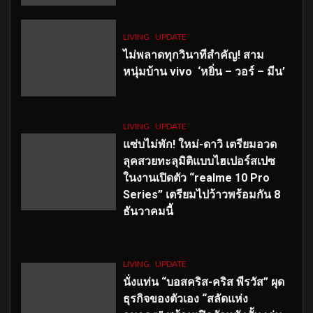
LIVING
UPDATE
ไม่พลาดทุกวินาทีสำคัญ
! สาม
หนุ่มบ้าน vivo ‘หยิ่น – วอร์ – มีน’
LIVING
UPDATE
แซ่บไม่พัก! ใหม่-ดาวิ เตรียมอวด
ลุคสวยทะลุมิติแบบไฮเปอร์สเปซ
ในงานเปิดตัว “realme 10 Pro
Series” เตรียมไปว้าวพร้อมกัน 8
ธันวาคมนี้
LIVING
UPDATE
นั่งแท่น “บอสคริส-คริส พีรวัส” ผุด
ธุรกิจของตัวเอง “สลัดแห่ง