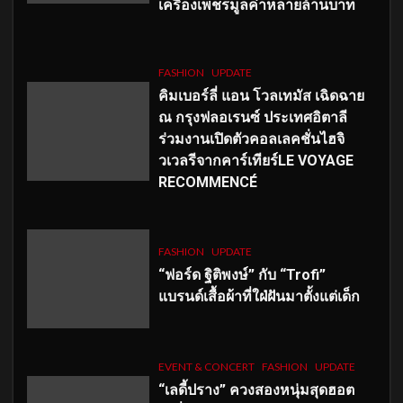
เครื่องเพชรมูลค่าหลายล้านบาท
FASHION
UPDATE
คิมเบอร์ลี่ แอน โวลเทมัส เฉิดฉาย
ณ กรุงฟลอเรนซ์ ประเทศอิตาลี
ร่วมงานเปิดตัวคอลเลคชั่นไฮจิ
วเวลรีจากคาร์เทียร์LE VOYAGE
RECOMMENCÉ
FASHION
UPDATE
“ฟอร์ด ฐิติพงษ์” กับ “Trofi”
แบรนด์เสื้อผ้าที่ใฝ่ฝันมาตั้งแต่เด็ก
EVENT & CONCERT
FASHION
UPDATE
“เลดี้ปราง” ควงสองหนุ่มสุดฮอต