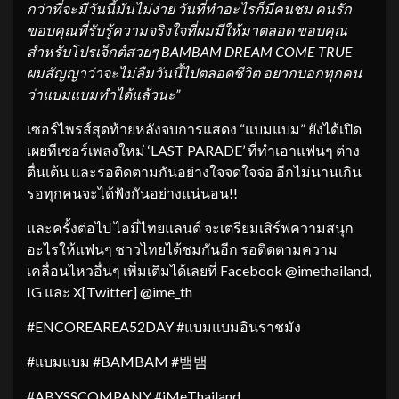
กว่าที่จะมีวันนี้มันไม่ง่าย วันที่ทำอะไรก็มีคนชม คนรัก
ขอบคุณที่รับรู้ความจริงใจที่ผมมีให้มาตลอด ขอบคุณ
สำหรับโปรเจ็กต์สวยๆ BAMBAM DREAM COME TRUE
ผมสัญญาว่าจะไม่ลืมวันนี้ไปตลอดชีวิต อยากบอกทุกคน
ว่าแบมแบมทำได้แล้วนะ”
เซอร์ไพรส์สุดท้ายหลังจบการแสดง “แบมแบม” ยังได้เปิด
เผยทีเซอร์เพลงใหม่ ‘LAST PARADE’ ที่ทำเอาแฟนๆ ต่าง
ตื่นเต้น และรอติดตามกันอย่างใจจดใจจ่อ อีกไม่นานเกิน
รอทุกคนจะได้ฟังกันอย่างแน่นอน!!
และครั้งต่อไป ไอมี่ไทยแลนด์ จะเตรียมเสิร์ฟความสนุก
อะไรให้แฟนๆ ชาวไทยได้ชมกันอีก รอติดตามความ
เคลื่อนไหวอื่นๆ เพิ่มเติมได้เลยที่ Facebook @imethailand,
IG และ X[Twitter] @ime_th
#ENCOREAREA52DAY #แบมแบมอินราชมัง
#แบมแบม #BAMBAM #뱀뱀
#ABYSSCOMPANY #iMeThailand