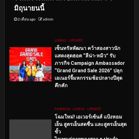
มิถุนายนนี้
2 เดือน ago
admin
LIVING
UPDATE
เซ็นทรัลพัฒนา คว้าสองสาวนัก
แสดงสุดฮอต “ลีน่า-หมิว” รับ
ภารกิจ Campaign Ambassador
“Grand Grand Sale 2026” ปลุก
เอเนอร์จี้มหกรรมช้อปกลางปีสุด
คึกคัก
FASHION
LIVING
UPDATE
โฉมใหม่
! เอเวอร์เซ้นส์ แป้งหอม
เย็น สูตรเย็นสดชื่น และสูตรเย็นสุด
ขั้ว