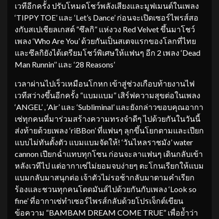
เวทีอีกครั้ง ปรับโหมดโชว์พลังเสียงและมูฟเมนต์ในเพลง
‘TIPPY TOE’ และ ‘Let’s Dance’ ก่อนจะเปิดเซอร์ไพรส์สอ
งกับสเปเชียลเกสต์ “ซึลกิ” แห่งวง Red Velvet ขึ้นมาโชว์
เพลง ‘Who Are You’ ด้วยกันเป็นสเตจแรกของโลกที่ไทย
และซึลกิยังได้เตรียมโชว์พิเศษให้แฟนๆ อีก 2 เพลง ‘Dead
Man Runnin’’ และ ‘28 Reasons’
เวลาผ่านไปเร็วเหมือนโกหก เข้าสู่ช่วงเกือบท้ายงานไฟ
เวทีสว่างขึ้นอีกครั้ง “แบมแบม” เสิร์ฟความสุขต่อในเพลง
‘ANGEL’ , ‘Air’ และ ‘Subliminal’ และยังกล่าวขอบคุณอากา
เซ่ทุกคนที่มาร่วมสร้างความทรงจำดีๆ ไปด้วยกันในวันนี้
ส่งท้ายด้วยเพลง ‘riBBon’ ที่แฟนๆ ลุกขึ้นโยกตามและเปียก
แบบไม่ทันตั้งตัว แบมแบมจัดให้! ‘วันไหลราชมัง’ water
cannon เปียกฉ่ำแทบทุกโซน ก่อนจะลาแฟนๆ เดินกลับเข้า
หลังเวทีไป แต่อากาเซ่ไม่ยอมจบง่ายๆ ตะโกนเรียกให้แบม
แบมกลับมาสนุกต่อ เจ้าตัวไม่รอช้ากลับมาตามคำเรียก
ร้องและชวนทุกคนโดดมันส์ไปด้วยกันกับเพลง ‘Look so
fine’ ที่อากาเซ่ทำเซอร์ไพรส์กลับด้วยโปรเจ็กต์เขียน
ข้อความ “BAMBAM DREAM COME TRUE” เพื่อย้ำว่า