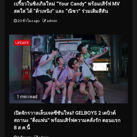
เปรี้ยวในซิงเกิลใหม่ “Your Candy” พร้อมเสิร์ฟ MV
สดใส ได้ “ต้าเหนิง” และ “ณิชา” ร่วมเติมสีสัน
20 ชั่วโมง ago
admin
UPDATE
1 min read
เปิดจักรวาลเล็บเจลซีซันใหม่! GELBOYS 2 เดบิวต์
สถานะ “ติ่งแฟน” พร้อมเสิร์ฟความคลั่งรัก ตอนแรก
8 ส.ค.นี้