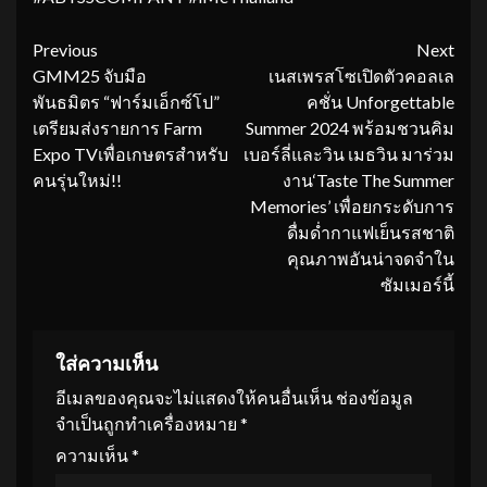
Continue
Previous
Next
GMM25 จับมือ
เนสเพรสโซเปิดตัวคอลเล
Reading
พันธมิตร “ฟาร์มเอ็กซ์โป”
คชั่น Unforgettable
เตรียมส่งรายการ Farm
Summer 2024 พร้อมชวนคิม
Expo TVเพื่อเกษตรสำหรับ
เบอร์ลี่และวิน เมธวิน มาร่วม
คนรุ่นใหม่!!
งาน‘Taste The Summer
Memories’ เพื่อยกระดับการ
ดื่มด่ำกาแฟเย็นรสชาติ
คุณภาพอันน่าจดจำใน
ซัมเมอร์นี้
ใส่ความเห็น
อีเมลของคุณจะไม่แสดงให้คนอื่นเห็น
ช่องข้อมูล
จำเป็นถูกทำเครื่องหมาย
*
ความเห็น
*