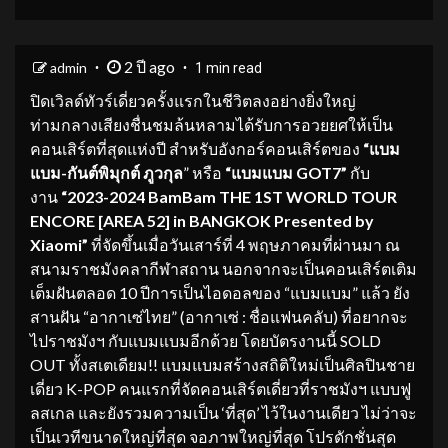
2 ปี ago
admin
1 min read
ปิดเวิลด์ทัวร์เดี่ยวครั้งแรกในชีวิตลงอย่างยิ่งใหญ่
ท่ามกลางเสียงชื่นชมล้นหลามได้รับการอวยยศให้เป็น
คอนเสิร์ตที่สุดแห่งปี สำหรับอังกอร์คอนเสิร์ตของ
“แบม
แบม-กันต์พิมุกต์ ภูวกุล
” หรือ
“แบมแบม GOT7”
กับ
งาน
“2023-2024 BamBam THE 1ST WORLD TOUR
ENCORE [AREA 52] in BANGKOK Presented by
Xiaomi”
ที่จัดขึ้นเมื่อวันเสาร์ที่ 4 พฤษภาคมที่ผ่านมา ณ
สนามราชมังคลากีฬาสถาน นอกจากจะเป็นคอนเสิร์ตเติม
เต็มฝันตลอด 10 ปีการเป็นไอดอลของ “แบมแบม” แล้ว ยัง
สานฝัน “อากาเซ่ไทย” (อากาเซ่ : ชื่อแฟนคลับ) ที่อยากจะ
ไปราชมังฯ กับแบมแบมอีกด้วย โดยบัตรงานนี้ SOLD
OUT ทั้งสเตเดียม!! แบมแบมสร้างสถิติใหม่เป็นศิลปินชาย
เดี่ยว K-POP คนแรกที่จัดคอนเสิร์ตเดี่ยวที่ราชมังฯ แบบฟู
ลสเกล และยังรวมความเป็น ‘ที่สุด’ ไว้ในงานเดียว ไม่ว่าจะ
เป็นเวทีขนาดใหญ่ที่สุด จอภาพใหญ่ที่สุด โปรดักชั่นสุด