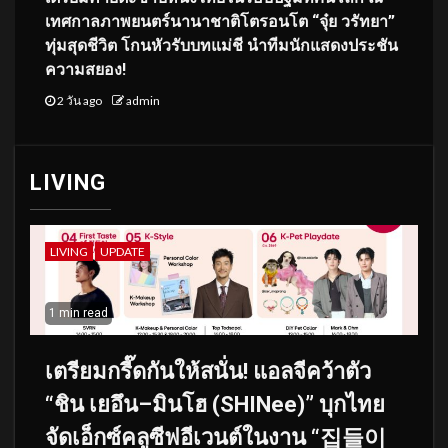
เทศกาลภาพยนตร์นานาชาติโตรอนโต “จุ๋ย วรัทยา”
ทุ่มสุดชีวิต โกนหัวรับบทแม่ชี นำทีมนักแสดงประชัน
ความสยอง!
2 วัน ago
admin
LIVING
LIVING
UPDATE
1 min read
เตรียมกรี๊ดกันให้สนั่น! แอลจีคว้าตัว
“ชิน เยอึน–มินโฮ (SHINee)” บุกไทย
จัดเอ็กซ์คลูซีฟอีเวนต์ในงาน “집들이