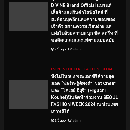
DIVINE Brand Official แบรนด์
เสื้อผ้าและสินค้าไลฟ์สไตล์ ที่
สะท้อนบุคลิกและความชอบของ
เจ้าตัว ผสานความเรียบง่าย แต่
แฝงไปด้วยความสนุก ชิค สตรีท ที่
ขอติดแกลมและเท่ตามแบบฉบับ
2 ปี ago
admin
EVENT & CONCERT
FASHION
UPDATE
ปังไม่ไหว! 3 พระเอกซีรีส์วายสุด
ฮอต “ฟอร์ด-ฐิติพงศ์”“Nat Chen”
และ “โคเฮย์ ฮิงุจิ” (Higuchi
Kouhei)บินลัดฟ้าร่วมงาน SEOUL
FASHION WEEK 2024 ณ ประเทศ
เกาหลีใต้
2 ปี ago
admin