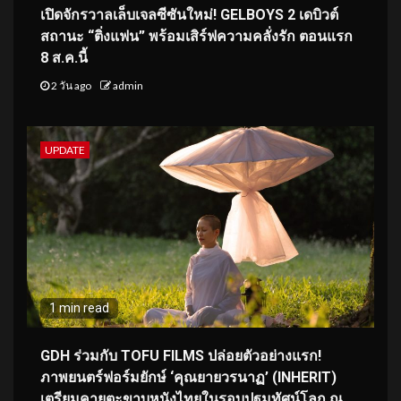
เปิดจักรวาลเล็บเจลซีซันใหม่! GELBOYS 2 เดบิวต์
สถานะ “ติ่งแฟน” พร้อมเสิร์ฟความคลั่งรัก ตอนแรก
8 ส.ค.นี้
2 วัน ago
admin
UPDATE
1 min read
GDH ร่วมกับ TOFU FILMS ปล่อยตัวอย่างแรก!
ภาพยนตร์ฟอร์มยักษ์ ‘คุณยายวรนาฏ’ (INHERIT)
เตรียมคายตะขาบหนังไทยในรอบปฐมทัศน์โลก ณ