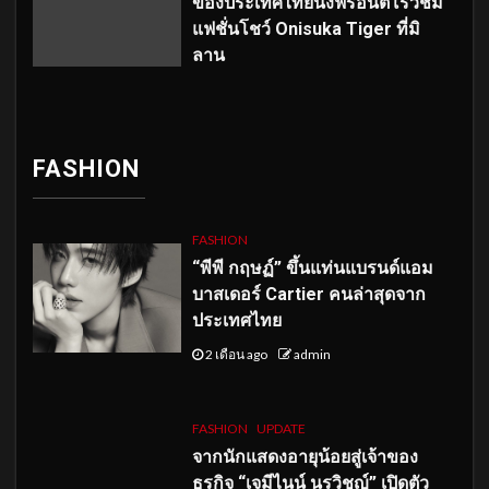
ของประเทศไทยนั่งฟรอนต์โรว์ชม
แฟชั่นโชว์ Onisuka Tiger ที่มิ
ลาน
FASHION
FASHION
“พีพี กฤษฏ์” ขึ้นแท่นแบรนด์แอม
บาสเดอร์ Cartier คนล่าสุดจาก
ประเทศไทย
2 เดือน ago
admin
FASHION
UPDATE
จากนักแสดงอายุน้อยสู่เจ้าของ
ธุรกิจ “เจมีไนน์ นรวิชญ์” เปิดตัว