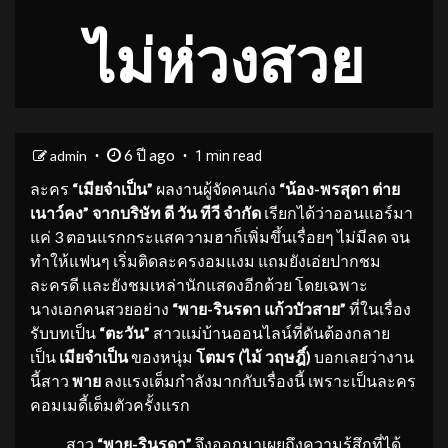
ไม่ห่วงสวย
6 ปี ago
admin
1 min read
ละคร
“เมียจำเป็น”
ผลงานผู้จัดคนเก่ง
“น้อง-พรสุดา ต่าย
เนาว์คง”
จากบริษัท ดี วัน ทีวี จำกัด
เรียกได้ว่าออนแอร์มา
แค่ 3 ตอนแรกกระแสความฮาก็เพิ่มขึ้นเรื่อยๆ ไม่มีลด จน
ทำให้แฟนๆ เริ่มติดละครงอมแงม แถมยังเอ่ยปากชม
ละครดี และยังชมเหล่านักแสดงอีกด้วย โดยเฉพาะ
นางเอกคนสวยอย่าง
“พาย-รินรดา แก้วบัวสาย”
ที่ในเรื่อง
รับบทเป็น
“ตะวัน”
สาวแม่บ้านออนไลน์ที่ดันต้องกลาย
เป็น
เมียจำเป็น
ของหนุ่ม
โตมร (ไม้ วฤษฎิ์)
บอกเลยว่างาน
นี้สาว
พาย
ลงแรงเต็มกำลังมากกับเรื่องนี้ เพราะเป็นละคร
คอมเมดี้เต็มตัวครั้งแรก
สาว
“พาย-รินรดา”
จึงออกมาเผยถึงความรู้สึกที่ได้