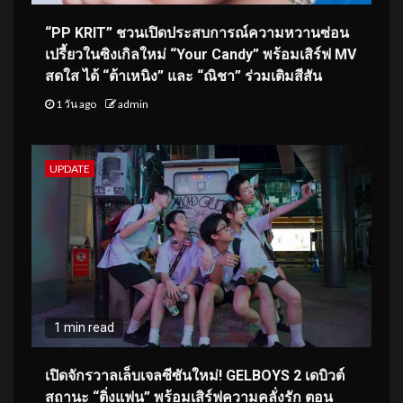
“PP KRIT” ชวนเปิดประสบการณ์ความหวานซ่อน
เปรี้ยวในซิงเกิลใหม่ “Your Candy” พร้อมเสิร์ฟ MV
สดใส ได้ “ต้าเหนิง” และ “ณิชา” ร่วมเติมสีสัน
1 วัน ago
admin
UPDATE
1 min read
เปิดจักรวาลเล็บเจลซีซันใหม่! GELBOYS 2 เดบิวต์
สถานะ “ติ่งแฟน” พร้อมเสิร์ฟความคลั่งรัก ตอน