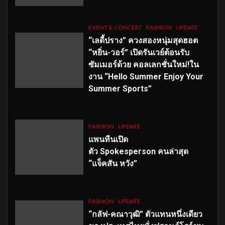
EVENT & CONCERT
FASHION
UPDATE
“เลดี้ปราง” ควงสองหนุ่มสุดฮอต
“หยิ่น-วอร์” เปิดรันเวย์ต้อนรับ
ซัมเมอร์ด้วย คอลเลกชั่นใหม่!ใน
งาน “Hello Summer Enjoy Your
Summer Sports”
FASHION
UPDATE
แพนทีนเปิด
ตัว
Spokesperson คนล่าสุด
“แจ็คสัน หวัง”
FASHION
UPDATE
“กลัฟ-คณาวุฒิ” ตัวแทนหนึ่งเดียว