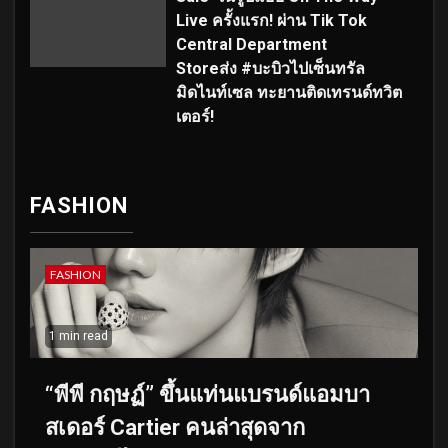
Live ครั้งแรก! ผ่าน Tik Tok
Central Department
Storeส่ง #บะบิวไปเซ็นทรัล
มิดไนท์เซล ทะยานติดเทรนด์ทวิต
เตอร์!
FASHION
FASHION
1 min read
“พีพี กฤษฏ์” ขึ้นแท่นแบรนด์แอมบา
สเดอร์ Cartier คนล่าสุดจาก