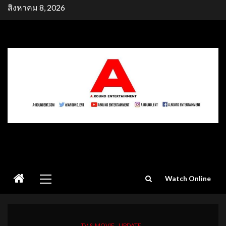
Skip
สิงหาคม 8, 2026
to
content
Primary
Watch Online
Menu
TV & MOVIE
UPDATE