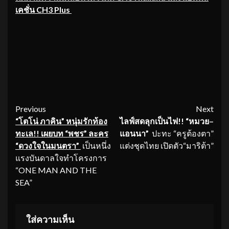
เคชั่น ‎CH3 Plus
Continue
Previous
Next
“โตโน่ ภาคิน” หนุ่มรักท้อง
ไลฟ์สดลุกเป็นไฟ
!!
“หมวย
–
Reading
ทะเล
!! เผยบท “พชร” ละคร
แอนนา”
ปะทะ “ครูต้องตา”
“ดวงใจในมนตรา”
เป็นหนึ่ง
แต่งชุดไทย เปิดตัว“มาริต้า”
แรงบันดาลใจทำโครงการ
“ONE MAN AND THE
SEA”
ใส่ความเห็น