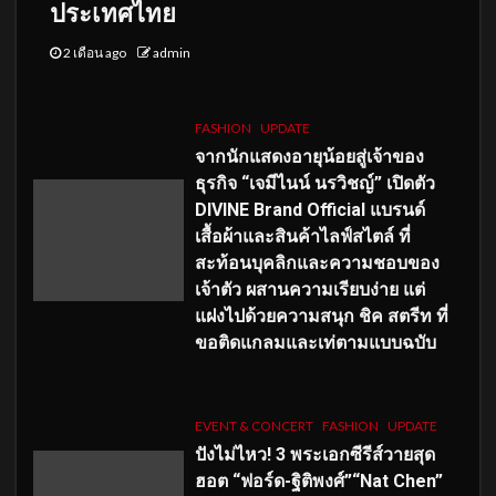
ประเทศไทย
2 เดือน ago
admin
FASHION
UPDATE
จากนักแสดงอายุน้อยสู่เจ้าของ
ธุรกิจ “เจมีไนน์ นรวิชญ์” เปิดตัว
DIVINE Brand Official แบรนด์
เสื้อผ้าและสินค้าไลฟ์สไตล์ ที่
สะท้อนบุคลิกและความชอบของ
เจ้าตัว ผสานความเรียบง่าย แต่
แฝงไปด้วยความสนุก ชิค สตรีท ที่
ขอติดแกลมและเท่ตามแบบฉบับ
EVENT & CONCERT
FASHION
UPDATE
ปังไม่ไหว! 3 พระเอกซีรีส์วายสุด
ฮอต “ฟอร์ด-ฐิติพงศ์”“Nat Chen”