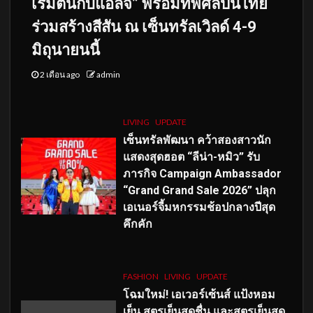
เริ่มต้นกับแอลจี” พร้อมทัพศิลปินไทย
ร่วมสร้างสีสัน ณ เซ็นทรัลเวิลด์ 4-9
มิถุนายนนี้
2 เดือน ago
admin
LIVING
UPDATE
เซ็นทรัลพัฒนา คว้าสองสาวนัก
แสดงสุดฮอต “ลีน่า-หมิว” รับ
ภารกิจ Campaign Ambassador
“Grand Grand Sale 2026” ปลุก
เอเนอร์จี้มหกรรมช้อปกลางปีสุด
คึกคัก
FASHION
LIVING
UPDATE
โฉมใหม่
! เอเวอร์เซ้นส์ แป้งหอม
เย็น สูตรเย็นสดชื่น และสูตรเย็นสุด