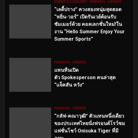
EVENT & CONCERT
FASHION
UPDATE
“เลดี้ปราง” ควงสองหนุ่มสุดฮอต
“หยิ่น-วอร์” เปิดรันเวย์ต้อนรับ
ซัมเมอร์ด้วย คอลเลกชั่นใหม่!ใน
งาน “Hello Summer Enjoy Your
Summer Sports”
FASHION
UPDATE
แพนทีนเปิด
ตัว
Spokesperson คนล่าสุด
“แจ็คสัน หวัง”
FASHION
UPDATE
“กลัฟ-คณาวุฒิ” ตัวแทนหนึ่งเดียว
ของประเทศไทยนั่งฟรอนต์โรว์ชม
แฟชั่นโชว์ Onisuka Tiger ที่มิ