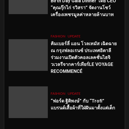
Birth Day Gala Dinner โดย CEO
“คุณกุ๊กไก่ รวิสรา” จัดงานโชว์
เครื่องเพชรมูลค่าหลายล้านบาท
FASHION
UPDATE
คิมเบอร์ลี่ แอน โวลเทมัส เฉิดฉาย
ณ กรุงฟลอเรนซ์ ประเทศอิตาลี
ร่วมงานเปิดตัวคอลเลคชั่นไฮจิ
วเวลรีจากคาร์เทียร์LE VOYAGE
RECOMMENCÉ
FASHION
UPDATE
“ฟอร์ด ฐิติพงษ์” กับ “Trofi”
แบรนด์เสื้อผ้าที่ใฝ่ฝันมาตั้งแต่เด็ก