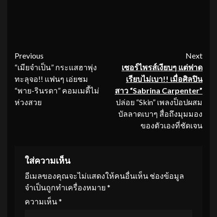
Continue
Previous
Next
“เมียจำเป็น” กระแสฮาพุ่ง
เซอร์ไพรส์เงียบๆ แต่ฟาด
Reading
ทะลุจอ!! แฟนๆ เอ่ยชม
เรียบไม่เบา
!! เมื่อศิลปิน
“พาย-รินรดา” คอมเมดี้ไม่
สาว “Sabrina Carpenter”
ห่วงสวย
ปล่อย “Skin” เพลงป็อปผสม
บัลลาดเบาๆ สื่อถึงมุมมอง
ของตัวเองที่ชัดเจน
ใส่ความเห็น
อีเมลของคุณจะไม่แสดงให้คนอื่นเห็น
ช่องข้อมูล
จำเป็นถูกทำเครื่องหมาย
*
ความเห็น
*