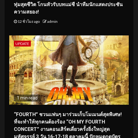
ทุ่มสุดชีวิต โกนหัวรับบทแม่ชี นำทีมนักแสดงประชัน
ความสยอง!
12 ชั่วโมง ago
admin
UPDATE
1 min read
“FOURTH” ชวนแฟนๆ มาร่วมเก็บโมเมนต์สุดพิเศษ!
ที่จะทำให้ทุกคนต้องร้อง “OH MY FOURTH
CONCERT” งานคอนเสิร์ตเดี่ยวครั้งยิ่งใหญ่สุด
มหัศจรรย์ 3 วัน 16-17-18 ตุลาคมนี้ ปักหมุดกดบัตร