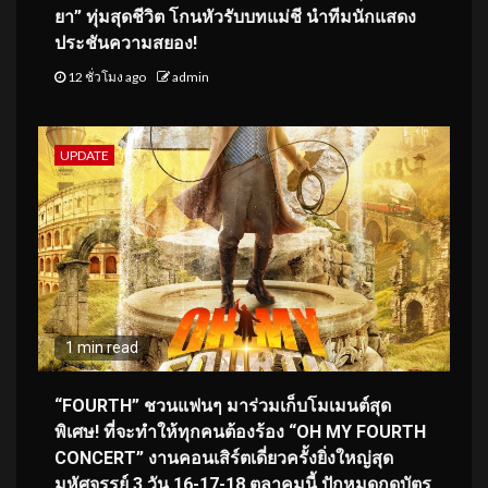
ยา” ทุ่มสุดชีวิต โกนหัวรับบทแม่ชี นำทีมนักแสดง
ประชันความสยอง!
12 ชั่วโมง ago
admin
UPDATE
1 min read
“FOURTH” ชวนแฟนๆ มาร่วมเก็บโมเมนต์สุด
พิเศษ! ที่จะทำให้ทุกคนต้องร้อง “OH MY FOURTH
CONCERT” งานคอนเสิร์ตเดี่ยวครั้งยิ่งใหญ่สุด
มหัศจรรย์ 3 วัน 16-17-18 ตุลาคมนี้ ปักหมุดกดบัตร