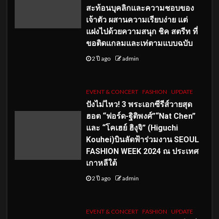
สะท้อนบุคลิกและความชอบของ
เจ้าตัว ผสานความเรียบง่าย แต่
แฝงไปด้วยความสนุก ชิค สตรีท ที่
ขอติดแกลมและเท่ตามแบบฉบับ
2 ปี ago
admin
EVENT & CONCERT
FASHION
UPDATE
ปังไม่ไหว! 3 พระเอกซีรีส์วายสุด
ฮอต “ฟอร์ด-ฐิติพงศ์”“Nat Chen”
และ “โคเฮย์ ฮิงุจิ” (Higuchi
Kouhei)บินลัดฟ้าร่วมงาน SEOUL
FASHION WEEK 2024 ณ ประเทศ
เกาหลีใต้
2 ปี ago
admin
EVENT & CONCERT
FASHION
UPDATE