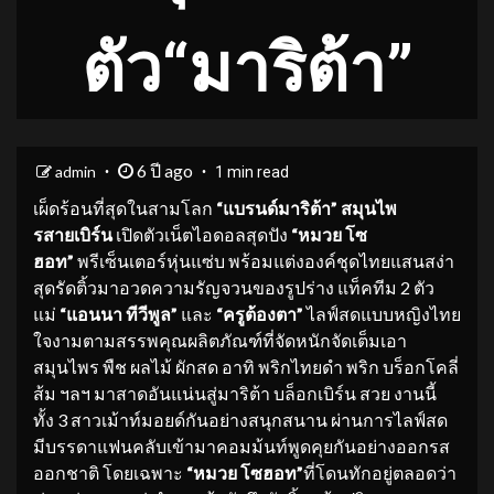
ตัว“มาริต้า”
6 ปี ago
admin
1 min read
เผ็ดร้อนที่สุดในสามโลก
“แบรนด์มาริต้า” สมุนไพ
รสายเบิร์น
เปิดตัวเน็ตไอดอลสุดปัง
“หมวย โซ
ฮอท”
พรีเซ็นเตอร์หุ่นแซ่บ พร้อมแต่งองค์ชุดไทยแสนสง่า
สุดรัดติ้วมาอวดความรัญจวนของรูปร่าง แท็คทีม 2 ตัว
แม่
“แอนนา ทีวีพูล”
และ
“ครูต้องตา”
ไลฟ์สดแบบหญิงไทย
ใจงามตามสรรพคุณผลิตภัณฑ์ที่จัดหนักจัดเต็มเอา
สมุนไพร พืช ผลไม้ ผักสด อาทิ พริกไทยดำ พริก บร็อกโคลี่
ส้ม ฯลฯ มาสาดอันแน่นสู่มาริต้า บล็อกเบิร์น สวย งานนี้
ทั้ง 3 สาวเม้าท์มอยด์กันอย่างสนุกสนาน ผ่านการไลฟ์สด
มีบรรดาแฟนคลับเข้ามาคอมม้นท์พูดคุยกันอย่างออกรส
ออกชาติ โดยเฉพาะ
“หมวย โซฮอท”
ที่โดนทักอยู่ตลอดว่า