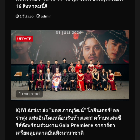
16 สิงหาคมนี้!!
1 วัน ago
admin
UPDATE
1 min read
iQIYI Artist ส่ง “มอส ภาณุวัฒน์” โกอินเตอร์! ออ
ร่าพุ่ง แฟนอินโดแห่ต้อนรับห้างแตก! คว้าบทเด่นซี
รีส์ดังพร้อมร่วมงาน Gala Premiere จาการ์ตา
เตรียมลุยตลาดบันเทิงนานาชาติ