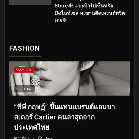
Storeส่ง #บะบิวไปเซ็นทรัล
มิดไนท์เซล ทะยานติดเทรนด์ทวิต
เตอร์!
FASHION
FASHION
1 min read
“พีพี กฤษฏ์” ขึ้นแท่นแบรนด์แอมบา
สเดอร์ Cartier คนล่าสุดจาก
ประเทศไทย
2 เดือน ago
admin