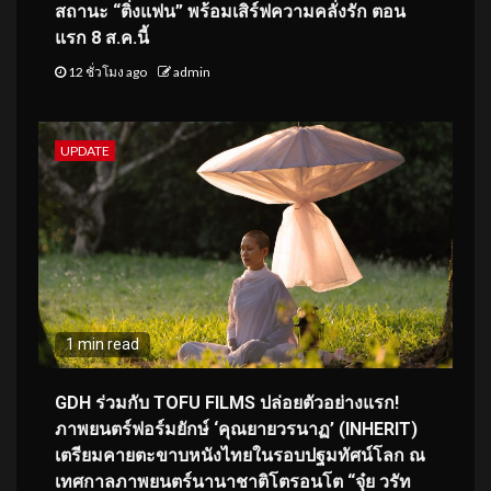
สถานะ “ติ่งแฟน” พร้อมเสิร์ฟความคลั่งรัก ตอน
แรก 8 ส.ค.นี้
12 ชั่วโมง ago
admin
UPDATE
1 min read
GDH ร่วมกับ TOFU FILMS ปล่อยตัวอย่างแรก!
ภาพยนตร์ฟอร์มยักษ์ ‘คุณยายวรนาฏ’ (INHERIT)
เตรียมคายตะขาบหนังไทยในรอบปฐมทัศน์โลก ณ
เทศกาลภาพยนตร์นานาชาติโตรอนโต “จุ๋ย วรัท