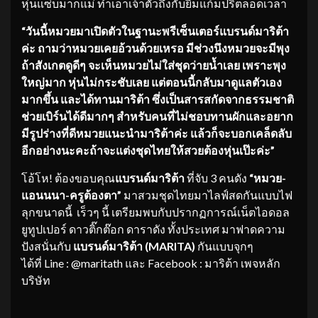
หุ่นแซ่บมากแม่ ทำเอาเจ้าตัวถึงกับยิ้มแก้มปริตลอดเวลา
“วันนี้หมวยมาเปิดตัวในฐานะพรีเซ็นเตอร์แบรนด์มาริต้า
ค่ะ ถามว่าหมวยเคยอ้วนด้วยเหรอ มีช่วงนึงหมวยจะมีพุง
ถ้าสังเกตดูดีๆ จะเห็นหมวยไม่ใส่ชุดว่ายน้ำเลย เพราะพุง
ใหญ่มาก หุ่นไม่กระชับเลย แต่ตอนนี้กลับมาดูแลตัวเอง
มากขึ้น และได้ทานมาริต้า ซึ่งเป็นสารสกัดจากธรรมชาติ
ช่วยเบิร์นได้ดีมากๆ สำหรับคนที่ไม่ชอบทานผักและอยาก
มีรูปร่างที่ดีหมวยแนะนำมาริต้าค่ะ แล้วก็จะบอกเคล็ดลับ
อีกอย่างนะคะถ้าจะแต่งชุดไทยให้สวยต้องหุ่นเป๊ะค่ะ”
โอ้โห! ต้องขอบคุณ
แบรนด์มาริต้า
ที่จับ 3 คนดัง
“หมวย-
แอนนนา-ครูต้องตา”
มาสวมชุดไทยมาไลฟ์สดกันแบบไฟ
ลุกขนาดนี้ เร็วๆ นี้ เตรียมพบกับปรากฏการณ์เน็ตไอดอล
ยูทูปเปอร์ ดาวติ๊กต๊อก ดาราดัง ทั้งประเทศ มาฟาดความ
ปังสนั่นกับ
แบรนด์มาริต้า (MARITA)
กันแบบจุกๆ
ได้ที่ Line : @maritath และ Facebook : มาริต้า เพจหลัก
บริษัท