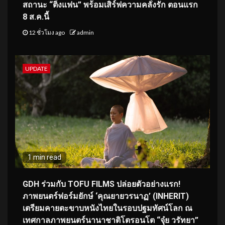
สถานะ “ติ่งแฟน” พร้อมเสิร์ฟความคลั่งรัก ตอนแรก
8 ส.ค.นี้
12 ชั่วโมง ago
admin
UPDATE
1 min read
GDH ร่วมกับ TOFU FILMS ปล่อยตัวอย่างแรก!
ภาพยนตร์ฟอร์มยักษ์ ‘คุณยายวรนาฏ’ (INHERIT)
เตรียมคายตะขาบหนังไทยในรอบปฐมทัศน์โลก ณ
เทศกาลภาพยนตร์นานาชาติโตรอนโต “จุ๋ย วรัทยา”