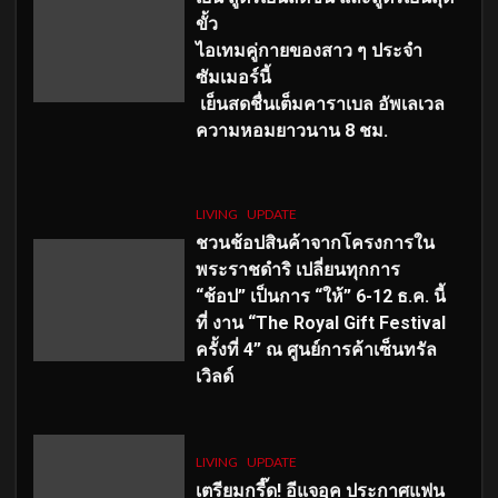
ขั้ว
ไอเทมคู่กายของสาว ๆ ประจำ
ซัมเมอร์นี้
เย็นสดชื่นเต็มคาราเบล อัพเลเวล
ความหอมยาวนาน
8
ชม.
LIVING
UPDATE
ชวนช้อปสินค้าจากโครงการใน
พระราชดำริ เปลี่ยนทุกการ
“ช้อป” เป็นการ “ให้” 6-12 ธ.ค. นี้
ที่ งาน “The Royal Gift Festival
ครั้งที่ 4” ณ ศูนย์การค้าเซ็นทรัล
เวิลด์
LIVING
UPDATE
เตรียมกรี๊ด! อีแจอุค ประกาศแฟน