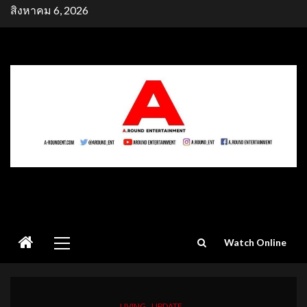
Skip
สิงหาคม 6, 2026
to
content
Primary
Watch Online
Menu
LIVING
UPDATE