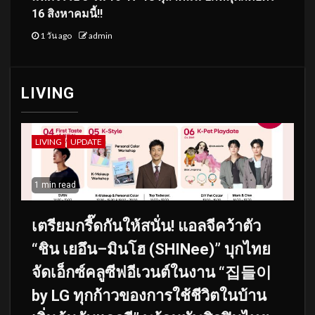
16 สิงหาคมนี้!!
1 วัน ago
admin
LIVING
LIVING
UPDATE
1 min read
เตรียมกรี๊ดกันให้สนั่น! แอลจีคว้าตัว
“ชิน เยอึน–มินโฮ (SHINee)” บุกไทย
จัดเอ็กซ์คลูซีฟอีเวนต์ในงาน “집들이
by LG ทุกก้าวของการใช้ชีวิตในบ้าน