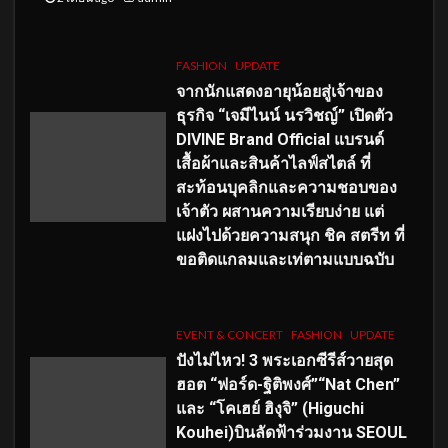
FASHION
UPDATE
จากนักแสดงอายุน้อยสู่เจ้าของ
ธุรกิจ “เจมีไนน์ นรวิชญ์” เปิดตัว
DIVINE Brand Official แบรนด์
เสื้อผ้าและสินค้าไลฟ์สไตล์ ที่
สะท้อนบุคลิกและความชอบของ
เจ้าตัว ผสานความเรียบง่าย แต่
แฝงไปด้วยความสนุก ชิค สตรีท ที่
ขอติดแกลมและเท่ตามแบบฉบับ
EVENT & CONCERT
FASHION
UPDATE
ปังไม่ไหว! 3 พระเอกซีรีส์วายสุด
ฮอต “ฟอร์ด-ฐิติพงศ์”“Nat Chen”
และ “โคเฮย์ ฮิงุจิ” (Higuchi
Kouhei)บินลัดฟ้าร่วมงาน SEOUL