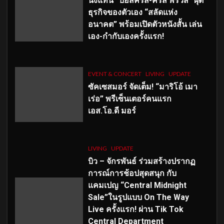
นั่งแท่น “บอสคริส-คริส พีรวัส” ผุด
ธุรกิจของตัวเอง “สลัดแห่ง
อนาคต” พร้อมเปิดตัวหนังสั้น เล่น
เอง-กำกับเองครั้งแรก!
EVENT & CONCERT
LIVING
UPDATE
ซัคเซสมอร์ จัดเต็ม
!
“มาริโอ้ เมา
เร่อ” พรีเซ็นเตอร์คนแรก
เอส
.โอ.ดี มอร์
LIVING
UPDATE
บิว – จักรพันธ์ ร่วมสร้างปรากฏ
การณ์การช้อปสุดสนุก กับ
แคมเปญ “Central Midnight
Sale”ในรูปแบบ On The Way
Live ครั้งแรก! ผ่าน Tik Tok
Central Department