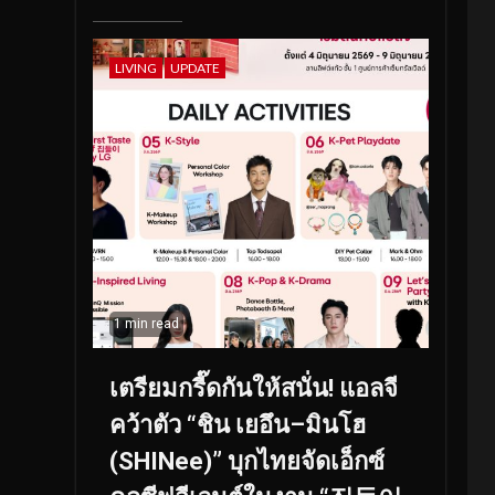
LIVING
UPDATE
1 min read
เตรียมกรี๊ดกันให้สนั่น! แอลจี
คว้าตัว “ชิน เยอึน–มินโฮ
(SHINee)” บุกไทยจัดเอ็กซ์