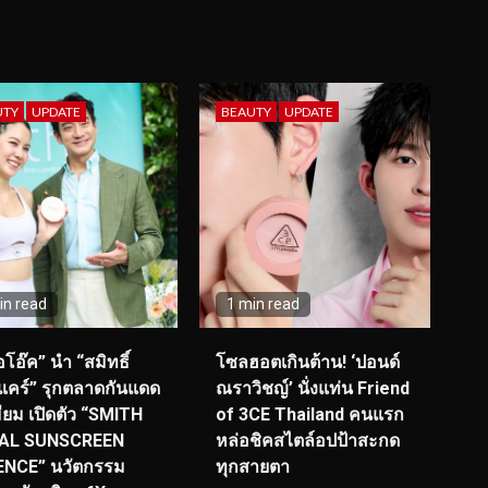
UTY
UPDATE
BEAUTY
UPDATE
in read
1 min read
โอ๊ค” นำ “สมิทธิ์
โซลฮอตเกินต้าน! ‘ปอนด์
แคร์” รุกตลาดกันแดด
ณราวิชญ์’ นั่งแท่น Friend
มียม เปิดตัว “SMITH
of 3CE Thailand คนแรก
AL SUNSCREEN
หล่อชิคสไตล์อปป้าสะกด
ENCE” นวัตกรรม
ทุกสายตา