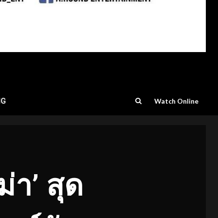
NG
Watch Online
่า’ สุด