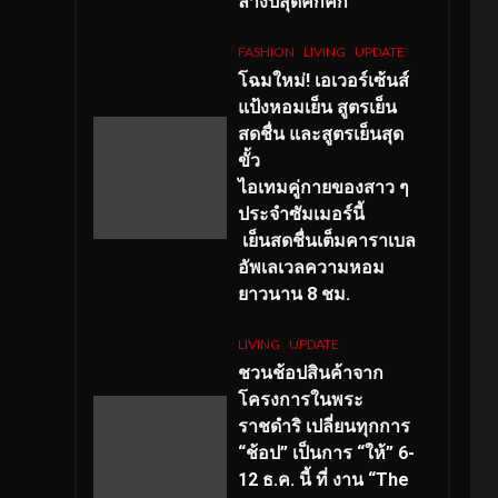
ลางปีสุดคึกคัก
FASHION
LIVING
UPDATE
โฉมใหม่
! เอเวอร์เซ้นส์
แป้งหอมเย็น สูตรเย็น
สดชื่น และสูตรเย็นสุด
ขั้ว
ไอเทมคู่กายของสาว ๆ
ประจำซัมเมอร์นี้
เย็นสดชื่นเต็มคาราเบล
อัพเลเวลความหอม
ยาวนาน
8
ชม.
LIVING
UPDATE
ชวนช้อปสินค้าจาก
โครงการในพระ
ราชดำริ เปลี่ยนทุกการ
“ช้อป” เป็นการ “ให้” 6-
12 ธ.ค. นี้ ที่ งาน “The