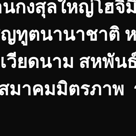
านกงสุลใหญ่โฮจิม
ชิญทูตนานาชาติ 
เวียดนาม สหพันธ
 สมาคมมิตรภาพ ร