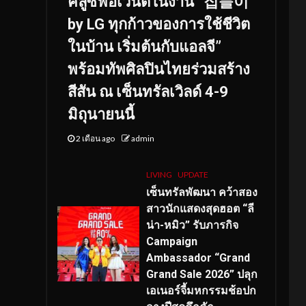
คลูซีฟอีเวนต์ในงาน “집들이
by LG ทุกก้าวของการใช้ชีวิต
ในบ้าน เริ่มต้นกับแอลจี”
พร้อมทัพศิลปินไทยร่วมสร้าง
สีสัน ณ เซ็นทรัลเวิลด์ 4-9
มิถุนายนนี้
2 เดือน ago
admin
LIVING
UPDATE
เซ็นทรัลพัฒนา คว้าสอง
สาวนักแสดงสุดฮอต “ลี
น่า-หมิว” รับภารกิจ
Campaign
Ambassador “Grand
Grand Sale 2026” ปลุก
เอเนอร์จี้มหกรรมช้อปก