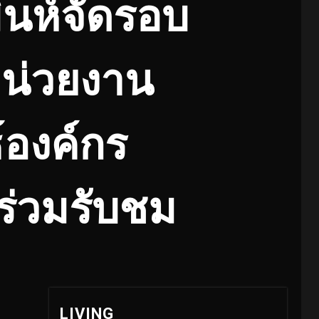
ินห์จัดรอบ
หน่วยงาน
์องค์กร
่วมรับชม
LIVING