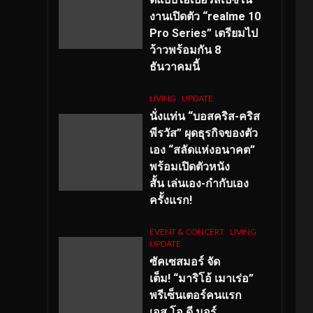
งานเปิดตัว “realme 10
Pro Series” เตรียมไป
ว้าวพร้อมกัน 8
ธันวาคมนี้
LIVING
UPDATE
นั่งแท่น “บอสคริส-คริส
พีรวัส” ผุดธุรกิจของตัว
เอง “สลัดแห่งอนาคต”
พร้อมเปิดตัวหนัง
สั้น เล่นเอง-กำกับเอง
ครั้งแรก!
EVENT & CONCERT
LIVING
UPDATE
ซัคเซสมอร์ จัด
เต็ม
!
“มาริโอ้ เมาเร่อ”
พรีเซ็นเตอร์คนแรก
เอส
.โอ.ดี มอร์