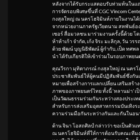
หลังจากได้รับกระแสตอบรับท่วมท้นในแถบเ
การจัดรอบพิเศษขึ้นที่ CGC Vincom Cen
กงสุลใหญ่ ณ นครโฮจิมินห์ภายในงานได้
จากหน่วยงานภาครัฐเวียดนาม สหพันธ์องค
เซอร์ สื่อมวลชน มาร่วมงานครั้งนี้ด้วย โด
ห้าห้าเก้า จำกัด, เก้ง จิระ มะลิกุล, วัน ว
ด้วย พัฒน์ บุญนิธิพัฒน์ ผู้กํากับ, เป็ด ท
นำ ได้รับเกียรติให้เข้าร่วมในรอบภาพยนตร์
คุณวีรกา มุทิตาภรณ์ กงสุลใหญ่ ณ นครโฮจิม
ประชาสัมพันธ์ให้ผู้คนมีปฏิสัมพันธ์ซึ่งก
หมายเพื่อสร้างการแลกเปลี่ยน เสริมสร้า
ภาพของภาพยนตร์ไทย ทั้งนี้ ‘หลานม่า’ เ
เป็นวัฒนธรรมร่วมกันระหว่างสองประเทศ อี
สำหรับการส่งเสริมอุตสาหกรรมบันเทิงระหว
ความร่วมมือกันระหว่างกันและกันในอนา
ด้าน จินา โอสถศิลป์ กล่าวว่า ขอเป็น
ณ นครโฮจิมินห์ที่ให้การต้อนรับคณะทีมง