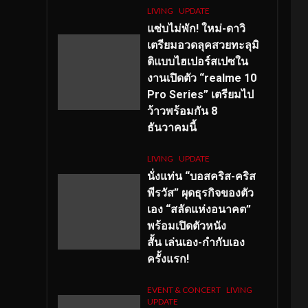
LIVING
UPDATE
แซ่บไม่พัก! ใหม่-ดาวิ
เตรียมอวดลุคสวยทะลุมิ
ติแบบไฮเปอร์สเปซใน
งานเปิดตัว “realme 10
Pro Series” เตรียมไป
ว้าวพร้อมกัน 8
ธันวาคมนี้
LIVING
UPDATE
นั่งแท่น “บอสคริส-คริส
พีรวัส” ผุดธุรกิจของตัว
เอง “สลัดแห่งอนาคต”
พร้อมเปิดตัวหนัง
สั้น เล่นเอง-กำกับเอง
ครั้งแรก!
EVENT & CONCERT
LIVING
UPDATE