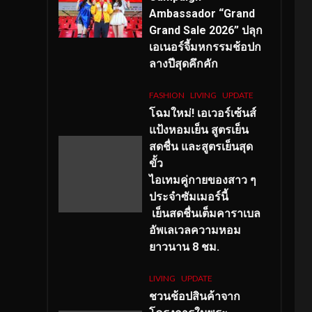
Ambassador “Grand
Grand Sale 2026” ปลุก
เอเนอร์จี้มหกรรมช้อปก
ลางปีสุดคึกคัก
FASHION
LIVING
UPDATE
โฉมใหม่
! เอเวอร์เซ้นส์
แป้งหอมเย็น สูตรเย็น
สดชื่น และสูตรเย็นสุด
ขั้ว
ไอเทมคู่กายของสาว ๆ
ประจำซัมเมอร์นี้
เย็นสดชื่นเต็มคาราเบล
อัพเลเวลความหอม
ยาวนาน
8
ชม.
LIVING
UPDATE
ชวนช้อปสินค้าจาก