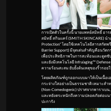
การเปิดตัวในครั้งนี้ นายแพทย์สมิทธิ์ อาร
สมิทธิ์ สกินแคร์ (SMITH SKINCARE) นำเ
Protection” โดยใช้เทคโนโลยีสารสกัดพรีเ
Barrier Support) มีจุดเด่นสำคัญคือนวัต
เพื่อประสิทธิภาพในการสะท้อนและดูดซับร
และยังมีเทคโนโลยี Infra’aging™ Defen
ความร้อนสะสม ยับยั้งต้นเหตุของริ้วรอย
โดยผลิตภัณฑ์ถูกออกแบบมาให้เป็นเนื้อเอ
กระจ่างใสอย่างเป็นธรรมชาติ เหมาะสำหร
(Non-Comedogenic) ปราศจากพาราเบน, มิ
และทยังตระหนักถึงความปลอดภัยต่อแนวป
ปะการัง