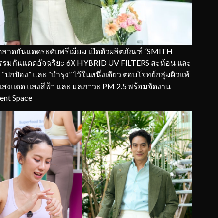
ตลาดกันแดดระดับพรีเมียม เปิดตัวผลิตภัณฑ์ “SMITH
รมกันแดดอัจฉริยะ 6X HYBRID UV FILTERS สะท้อน และ
“ปกป้อง” และ “บำรุง” ไว้ในหนึ่งเดียว ตอบโจทย์กลุ่มผิวแพ้
้งแสงแดด แสงสีฟ้า และ มลภาวะ PM 2.5 พร้อมจัดงาน
ent Space