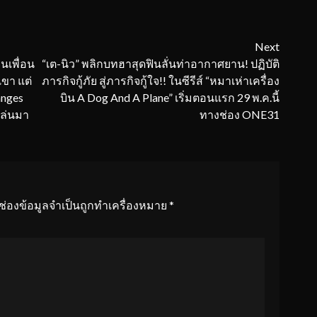
Next
นเพื่อน
“เต-นิว” พลิกบทฮาสุดฟินลั่นท่าอากาศยาน! ปฏิบัติ
เขา แต่
ภารกิจกู้ภัย สู่ภารกิจกู้ใจ!! ในซีรีส์ “หมาเห่าเครื่อง
nges
บิน A Dog And A Plane” เริ่มตอนแรก 29 พ.ค.นี้
หล่นมา
ทางช่อง ONE31
ช่องข้อมูลจำเป็นถูกทำเครื่องหมาย
*