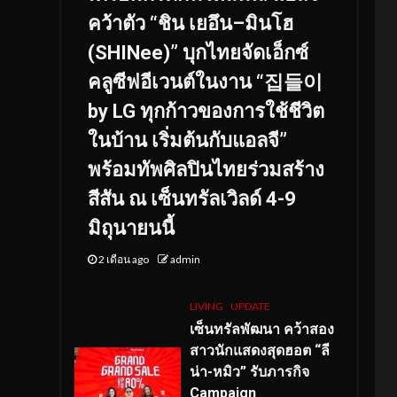
คว้าตัว “ชิน เยอึน–มินโฮ
(SHINee)” บุกไทยจัดเอ็กซ์
คลูซีฟอีเวนต์ในงาน “집들이
by LG ทุกก้าวของการใช้ชีวิต
ในบ้าน เริ่มต้นกับแอลจี”
พร้อมทัพศิลปินไทยร่วมสร้าง
สีสัน ณ เซ็นทรัลเวิลด์ 4-9
มิถุนายนนี้
2 เดือน ago
admin
LIVING
UPDATE
เซ็นทรัลพัฒนา คว้าสอง
สาวนักแสดงสุดฮอต “ลี
น่า-หมิว” รับภารกิจ
Campaign