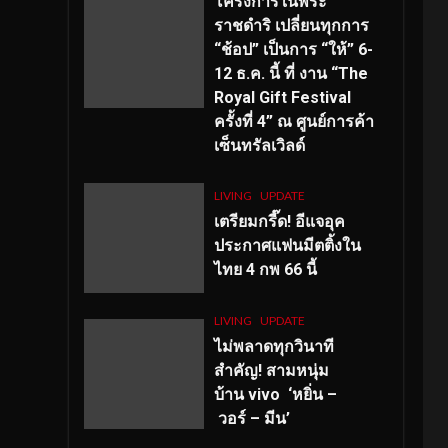
โครงการในพระ
ราชดำริ เปลี่ยนทุกการ
“ช้อป” เป็นการ “ให้” 6-
12 ธ.ค. นี้ ที่ งาน “The
Royal Gift Festival
ครั้งที่ 4” ณ ศูนย์การค้า
เซ็นทรัลเวิลด์
LIVING
UPDATE
เตรียมกรี๊ด! อีแจอุค
ประกาศแฟนมีตติ้งใน
ไทย 4 กพ 66 นี้
LIVING
UPDATE
ไม่พลาดทุกวินาที
สำคัญ
! สามหนุ่ม
บ้าน vivo ‘หยิ่น –
วอร์ – มีน’