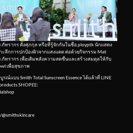
ากร ตั้งศุภกุล หรือที่รู้จักกันในชื่อ ployptk นักแสดง
เจาะลึกการปกป้องผิวจากแสงแดด ต่อด้วยกิจกรรม Mat
 ภัทรากร เพื่อเติมพลังความสดชื่นและสร้างสมดุลให้กับ
wl เพื่อสุขภาพ
ณ์แบบ Smith Total Sunscreen Essence ได้แล้วที่ LINE
_products SHOPEE:
ialshop
/@smithskincare