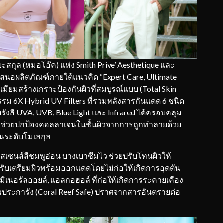
ยะสกุล (หมอโอ๊ค) แห่ง Smith Prive’ Aesthetique และ
สนอผลิตภัณฑ์ภายใต้แนวคิด “Expert Care, Ultimate
มียมสร้างเกราะป้องกันผิวที่สมบูรณ์แบบ (Total Skin
กรรม 6X Hybrid UV Filters ที่รวมพลังสารกันแดด 6 ชนิด
ังสี UVA, UVB, Blue Light และ Infrared ได้ครอบคลุม
se ช่วยปกป้องคอลลาเจนในชั้นผิวจากการถูกทำลายด้วย
ในระดับโมเลกุล
สเซนส์สีชมพูอ่อน บางเบาซึมไว ช่วยปรับโทนผิวให้
ับเตรียมผิวพร้อมออกแดดโดยไม่ก่อให้เกิดการอุดตัน
เนอรัลออยล์, แอลกอฮอล์ ที่ก่อให้เกิดการระคายเคือง
ระการัง (Coral Reef Safe) ปราศจากสารอันตรายต่อ