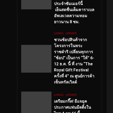
ประจำซัมเมอร์นี้
เย็นสดชื่นเต็มคาราเบล
อัพเลเวลความหอม
ยาวนาน
8
ชม.
LIVING
UPDATE
ชวนช้อปสินค้าจาก
โครงการในพระ
ราชดำริ เปลี่ยนทุกการ
“ช้อป” เป็นการ “ให้” 6-
12 ธ.ค. นี้ ที่ งาน “The
Royal Gift Festival
ครั้งที่ 4” ณ ศูนย์การค้า
เซ็นทรัลเวิลด์
LIVING
UPDATE
เตรียมกรี๊ด! อีแจอุค
ประกาศแฟนมีตติ้งใน