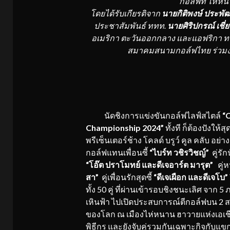
กอล์ฟที่ ไห่ห
โดยได้รับเกียรติจาก
นายกิติพงษ์ ประพั
ประชาสัมพันธ์ ททท.
นายศิริปกรณ์ เชี
อเมริกา ตะวันออกกลาง และแอฟริกา ท
สมาคมสนามกอล์ฟไทย ร่วมงาน
นัดชิงการแข่งขันกอล์ฟไลฟ์สไตล์
“
Championship 2024”
ทั้งที ก็ต้องปังให้
พรีเซ็นเตอร์ช้าง โคลด์ บรูว์ คูล คลับ
อย่า
กอล์ฟแทนเพื่อนซี้
“ไบร์ท
วชิรวิชญ์
”
คู่รั
“โอ๊ต ปราโมทย์ และดีเจอาร์ต มารุต”
คู่ห
สา”
คู่เพื่อนรักสุดซี้
“ดีเจเผือก และดีเจโบ
”
ทั้ง 50 คู่ ที่ผ่านเข้ารอบชิงชนะเลิศ จาก
เหินฟ้า ไปเปิดประสบการณ์ตีกอล์ฟบน 2 ส
ของโลก ณ เมืองไห่หนาน ฮาวายแห่งเอเชีย
พิธีกร และยังจับคู่รวมกันเฉพาะกิจกับแขก