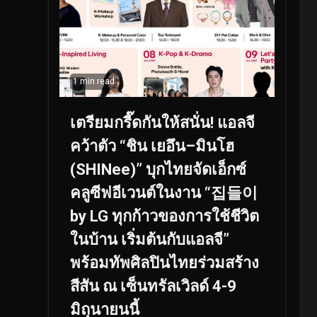
1 min read
เตรียมกรี๊ดกันให้สนั่น! แอลจี
คว้าตัว “ชิน เยอึน–มินโฮ
(SHINee)” บุกไทยจัดเอ็กซ์
คลูซีฟอีเวนต์ในงาน “집들이
by LG ทุกก้าวของการใช้ชีวิต
ในบ้าน เริ่มต้นกับแอลจี”
พร้อมทัพศิลปินไทยร่วมสร้าง
สีสัน ณ เซ็นทรัลเวิลด์ 4-9
มิถุนายนนี้