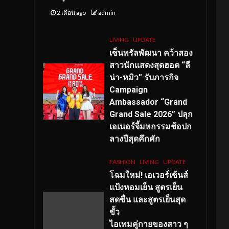
2 เดือน ago
admin
LIVING
UPDATE
เซ็นทรัลพัฒนา คว้าสอง
สาวนักแสดงสุดฮอต “ลี
น่า-หมิว” รับภารกิจ
Campaign
Ambassador “Grand
Grand Sale 2026” ปลุก
เอเนอร์จี้มหกรรมช้อปก
ลางปีสุดคึกคัก
FASHION
LIVING
UPDATE
โฉมใหม่
! เอเวอร์เซ้นส์
แป้งหอมเย็น สูตรเย็น
สดชื่น และสูตรเย็นสุด
ขั้ว
ไอเทมคู่กายของสาว ๆ