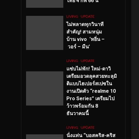
ไทย 4 กพ 66 นี้
LIVING
UPDATE
ไม่พลาดทุกวินาที
สำคัญ
! สามหนุ่ม
บ้าน vivo ‘หยิ่น –
วอร์ – มีน’
LIVING
UPDATE
แซ่บไม่พัก! ใหม่-ดาวิ
เตรียมอวดลุคสวยทะลุมิ
ติแบบไฮเปอร์สเปซใน
งานเปิดตัว “realme 10
Pro Series” เตรียมไป
ว้าวพร้อมกัน 8
ธันวาคมนี้
LIVING
UPDATE
นั่งแท่น “บอสคริส-คริส