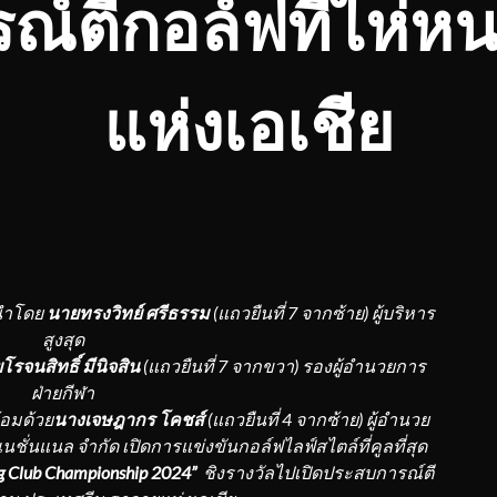
ณ์ตีกอล์ฟที่ไห่ห
แห่งเอเชีย
นำโดย
นายทรงวิทย์ ศรีธรรม
(แถวยืนที่
7 จากซ้าย) ผู้บริหาร
สูงสุด
โรจนสิทธิ์ มีนิจสิน
(แถวยืนที่
7 จากขวา) รองผู้อำนวยการ
ฝ่ายกีฬา
้อมด้วย
นางเจษฎากร โคชส์
(แถวยืนที่
4 จากซ้าย) ผู้อำนวย
เนชั่นแนล จำกัด เปิดการ
แข่งขันกอล์ฟไลฟ์สไตล์ที่คูลที่สุด
ng Club Championship 2024”
ชิงรางวัลไปเปิดประสบการณ์ตี