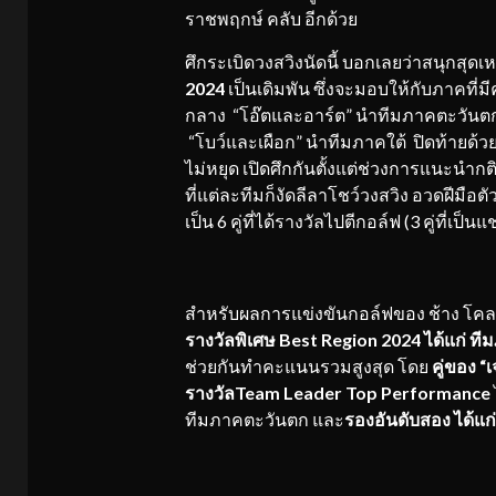
ราชพฤกษ์ คลับ อีกด้วย
ศึกระเบิดวงสวิงนัดนี้ บอกเลยว่าสนุกสุดเห
2024
เป็นเดิมพัน ซึ่งจะมอบให้กับภาคที
กลาง “โอ๊ตและอาร์ต” นำทีมภาคตะวันตก
“โบว์และเผือก” นำทีมภาคใต้ ปิดท้ายด้วย
ไม่หยุด เปิดศึกกันตั้งแต่ช่วงการแนะนำก
ที่แต่ละทีมก็งัดลีลาโชว์วงสวิง อวดฝีมือต
เป็น 6 คู่ที่ได้รางวัลไปตีกอล์ฟ (3 คู่ที่
สำหรับผลการแข่งขันกอล์ฟของ ช้าง โคลด์ บ
รางวัลพิเศษ Best Region 2024 ได้แก่ 
ช่วยกันทำคะแนนรวมสูงสุด โดย
คู่ของ “
รางวัลTeam Leader Top Performance
ทีมภาคตะวันตก และ
รองอันดับสอง ได้แก่