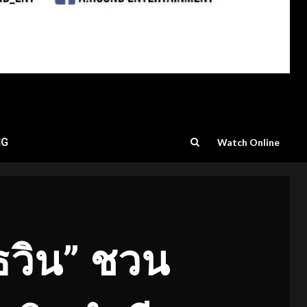
NG
Watch Online
มธวิน” ชวน