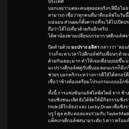
ประเทศ
บอกเลยว่าแต่ละคนสุดยอดจริงๆ ฝีมือไม่
สามารถ เชื่อว่าทุกคนที่มาตีกอล์ฟในวัน
แน่นอน ส่วนผมก็ตั้งตารอที่จะได้ไปเปิด
ถือว่าได้ไปเที่ยวด้วยกันอีกทริป
ได้พาน้องพายเปลี่ยนบรรยากาศตีกอล์ฟจ
ปิดท้ายด้วย
มะปราง อลิสา
กล่าวว่า “ตอน
ว่างก็จะหาเวลาไปตีกอล์ฟกับเพื่อนๆ ด้วย เ
ด้วยกันเยอะมาก ทำให้เจอเพื่อนบ่อยขึ้น 
มะปรางตีกอล์ฟคู่กับพี่บอย ตอนแรกก็มีเกร็
ช่วยๆ บอกทริกระหว่างการตีให้ได้สกอร์ดีๆ 
เชื่อว่าช้างต้องเตรียมโปรแกรมแบบเอ็กซ์ค
ทั้งนี้ การแข่งขันกอล์ฟไลฟ์สไตล์ จาก ช้า
รอบชิงชนะเลิศ ยังได้จัดให้มีกิจกรรมชิง
Hole (ตีใกล้ธง) และ Lucky Draw เพื่อชิง
บรูว์ คูล คลับ คอลแลบร่วมกับ TaylorM
แพ็คเกจตีกอล์ฟสนามระดับ 5 ดาว พร้อมห้