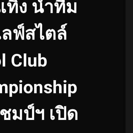
เทิง นำทีม
ลฟ์สไตล์
l Club
mpionship
มป์ฯ เปิด