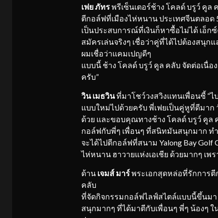
เฟย ภัทร
พรีเซ็นเตอร์ช้าง โคลด์ บรูว์ คูล 
ตีกอล์ฟที่เมืองไห่หนาน ประเทศจีนตลอด 5 
เป็นประสบการณ์ที่เงินก็หาซื้อไม่ได้ เอ
สมัครเล่นจริงๆ เชื่อว่าคู่ที่ได้ไปต้องสน
ผมเชื่อว่าแคมเปญดีๆ
แบบนี้ ช้าง โคลด์ บรูว์ คูล คลับ จัดต่อเ
ครับ”
วิน เมธวิน
ที่มาโชว์วงสวิงแทนเพื่อนซี้ “ไ
แบบใหม่ไปด้วยครับ พี่เฟยเป็นคู่หูที่ดีมาก วั
ด้วย และขอบคุณทางช้าง โคลด์ บรูว์ คูล คล
กอล์ฟกับพี่ๆ เพื่อนๆ ที่สนิทมันสนุกมาก ทำใ
จะได้ไปตีกอล์ฟที่สนาม Yalong Bay Golf C
ไห่หนาน ฮาวายแห่งเอเชีย ด้วยมากๆ เพ
ด้าน
เจมส์ มาร์
พระเอกสุดหล่อที่รักการตีก
คลับ
ที่จัดกิจกรรมกอล์ฟไลฟ์สไตล์แบบนี้ขึ้นม
สนุกมากๆ ที่ได้มาตีกับเพื่อนๆ พี่ๆ น้องๆ 