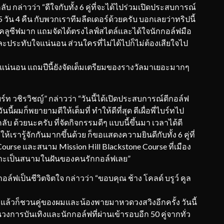
คลับ กล่าวว่า “ดีใจกับทั้ง 6 คู่ที่จะได้ไปร่วมเปิดประสบการณ์
วัน 4 คืน กับพวกเราทีมลีดเดอร์ด้วยครับ บอกเลยว่าทริปนี้
็กซ์คลูซีฟมาก แถมจัดได้ตรงไลฟ์สไตล์และได้ใจนักกอล์ฟมือ
ุกและประทับใจแน่นอน ส่วนใครที่ไม่ได้ไปก็ไม่ต้องเสียใจไป
นื่องแน่นอน แถมปีนี้ยังจัดเต็มเตรียมของรางวัลมาเยอะมากๆ
บร์ท วชิรวิชญ์” กล่าวว่า “วันนี้ได้เปิดประสบการณ์ตีกอล์ฟ
นนี้ผมก็พยายามตีให้เต็มที่ ทำให้ดีที่สุด ตีเผื่อพี่ไบร์ทไป
ับ ด้วยนะครับ ที่จัดกิจกรรมดีๆ แบบนี้ขึ้นมา เวลาได้ตี
ห้เรารู้จักกันมากขึ้นด้วย ก็ขอแสดงความยินดีกับทั้ง 6 คู่ที่
ourse และสนาม Mission Hill Blackstone Course ที่เมือง
ราะเป็นสนามในฝันของคนรักกอล์ฟเลย”
อล์ฟเป็นชีวิตจิตใจ กล่าวว่า “ขอบคุณ ช้าง โคลด์ บรูว์ คูล
า แล้วก็ชวนคู่ของผมและน้องพายมาหวดวงสวิงอีกครั้ง วันนี้
ในวงการบันเทิงและนักกอล์ฟที่ผ่านเข้ารอบอีก 50 คู่จากทั่ว