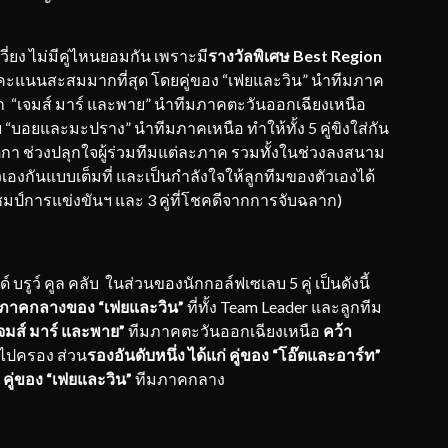
วี่ยง ไม่มีคู่ไหนยอมกัน เพราะมี
รางวัลพิเศษ
Best Region
่มีคะแนนสะสมมากที่สุด โดยคู่ของ “เฟยและวิน” นำทีมภาค
 “เจมส์ มาร์ และพาย” นำทีมภาคตะวันออกเฉียงเหนือ
 “บอยและมะปราง” นำทีมภาคเหนือ ทำให้ทั้ง 5 คู่ขิงใส่กัน
ติกา ช่วงปลุกใจผู้ร่วมทีมแต่ละภาค รวมทั้งในช่วงลงสนาม
ัวเองกันแบบเต็มที่ และเป็นกำลังใจให้ลูกทีมของตัวเองได้
เป็นแชมป์การแข่งขันฯ และ 3 คู่ที่โชคดีจากการจับฉลาก)
รูว์ คูล คลับ ในส่วนของนักกอล์ฟเซเลบ 5 คู่ เป็นดังนี้
ทีมภาคกลางของ “เฟยและวิน”
ที่ทั้ง Team Leader และลูกทีม
เจมส์ มาร์ และพาย”
ทีมภาคตะวันออกเฉียงเหนือ
คว้า
ไปครอง ส่วน
รองอันดับหนึ่ง ได้แก่ คู่ของ “โอ๊ตและอาร์ท”
 คู่ของ “เฟยและวิน”
ทีมภาคกลาง