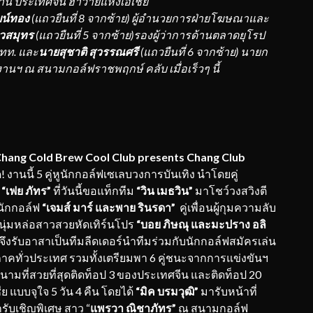
นาน ประเทศจีน ฮาวายแห่งเอเชีย
ฒน์ทอง
(แถวยืนที่
8 จากซ้าย) ผู้อำนวยการฝ่ายโฆษณาและ
่ยวสมุทร
(แถวยืนที่ 5 จากซ้าย)รองผู้ว่าการด้านตลาดยุโรป
ทท. และ
นายสุชาติ สุวรรณศรี
(แถวยืนที่ 6 จากซ้าย) นายก
ฯ ณ สนามกอล์ฟราชพฤกษ์ คลับ เมื่อเร็วๆ นี้
Chang Cold Brew Cool Club presents Chang Club
สุด! งานนี้ 5 คู่หูนักกอล์ฟเซเลบวงการบันเทิง นำโดยคู่
ง
“เฟย ภัทร”
ที่วันนี้ขอแท็กทีม
“วิน เมธวิน”
มาโชว์วงสวิงตี
กนักกอล์ฟ
“เจมส์ มาร์ และพาย รินรดา”
คู่เพื่อนผู้กุมความลับ
นุ่มหล่อสาวสวยหัดเทิร์นโปร
“บอย ภิษณุ และมะปราง อลิ
จึงรับอาสาเป็นทีมลีดเดอร์นำทีมร่วมกับนักกอล์ฟสมัครเล่น
 5 ภาคทั่วประเทศ รวมทั้งเตรียมพา 6 คู่ชนะจากการแข่งขันฯ
นามที่สวยที่สุดติดท็อป 3 ของประเทศจีน และติดท็อป 20
 แบบจุใจ 5 วัน 4 คืน โดยได้
“มิค
บรมวุฒิ
”
มารับหน้าที่
รับเชิญพิเศษ สาว “
แพรวา ณิชาภัทร”
ณ สนามกอล์ฟ