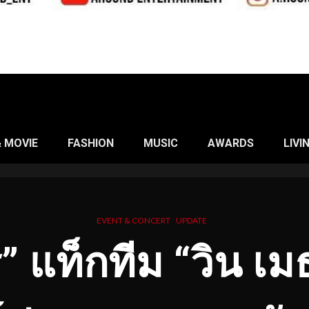
& MOVIE
FASHION
MUSIC
AWARDS
LIVI
EVENT & CONCERT
UPDATE
” แท็กทีม “วิน เ