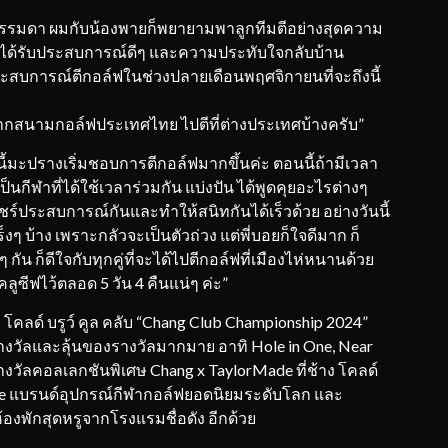
ธรรมดา ผมกับน้องพายก็พยายามพาลูกทีมตีอย่างสุดความ
นี้ได้รับประสบการณ์ดีๆ และความประทับใจกลับบ้าน
ประสบการณ์ตีกอล์ฟในช่วงปลายเดือนพฤศจิกายนที่จะถึงนี้
ากสนามกอล์ฟประเทศไทย ไปตีที่ต่างประเทศบ้างครับ”
นี้มะปรางเริ่มชอบการตีกอล์ฟมากขึ้นค่ะ ตอนนี้ถ้ามีเวลา
ป็นกีฬาที่ได้ใช้เวลาร่วมกัน แบ่งปัน ได้พูดคุยอะไรต่างๆ
แชร์ประสบการณ์กันและทำให้สนิทกันได้เร็วด้วย อย่างวันนี้
งๆ บ้าง เพราะกลัวจะเป็นตัวถ่วง แต่พี่บอยก็ใจดีมาก ก็
กัน ก็ดีใจกับทุกคู่ที่จะได้ไปตีกอล์ฟที่เมืองไห่หนานด้วย
ลูซีฟไว้ตลอด 5 วัน 4 คืนแน่ๆ ค่ะ”
ง โคลด์ บรูว์ คูล คลับ “Chang Club Championship 2024”
รางวัลและลุ้นของรางวัลมากมาย อาทิ Hole in One, Near
รางวัลคอลเลกชันพิเศษ Chang x TaylorMade ที่ช้าง โคลด์
ade แบรนด์อุปกรณ์กีฬากอล์ฟยอดนิยมระดับโลก และ
องพักสุดหรูจากโรงแรมชื่อดัง อีกด้วย