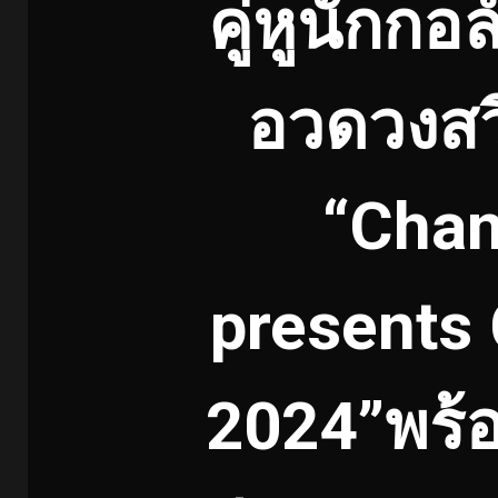
คู่หูนักก
อวดวงสว
“Chan
presents
2024”พร้