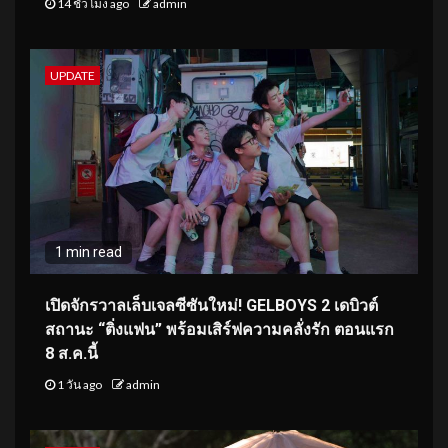
14 ชั่วโมง ago
admin
UPDATE
1 min read
เปิดจักรวาลเล็บเจลซีซันใหม่! GELBOYS 2 เดบิวต์
สถานะ “ติ่งแฟน” พร้อมเสิร์ฟความคลั่งรัก ตอนแรก
8 ส.ค.นี้
1 วัน ago
admin