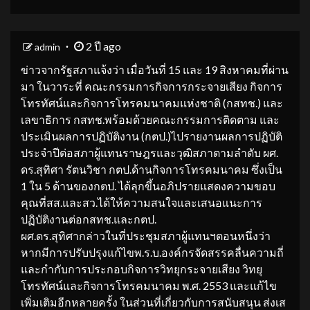
2 ปี ago
admin
ข่าวจากรัฐสภาแจ้งว่า เมื่อวันที่ 15 และ 19 สิงหาคมที่ผ่าน
มา ในวาระที่ คณะกรรมการกิจการกระจายเสียง กิจการ
โทรทัศน์และกิจการโทรคมนาคมแห่งชาติ (กสทช.) และ
เลขาธิการ กสทช.พร้อมด้วยคณะกรรมการติดตาม และ
ประเมินผลการปฏิบัติงาน (กตป.)ไปรายงานผลการปฏิบัติ
ประจำปีต่อสภาผู้แทนราษฎรและวุฒิสภาตามลำดับ ผศ.
ดร.สุทิศา รัตนวิชา กตป.ด้านกิจการโทรคมนาคม ซึ่งเป็น
1 ใน 5 ด้านของกตป. ได้ลุกขึ้นอภิปรายแสดงความขอบ
คุณที่สส.และสว.ได้ให้ความสนใจและเสนอแนะการ
ปฏิบัติงานต่อกสทช.และกตป.
ผศ.ดร.สุทิศากล่าวในที่ประชุมสภาผู้แทนฯตอนหนึ่งว่า
หากมีการปรับปรุงแก้ไขพ.ร.บ.องค์กรจัดสรรคลื่นความถี่
และกำกับการประกอบกิจการวิทยุกระจายเสียง วิทยุ
โทรทัศน์และกิจการโทรคมนาคม พ.ศ. 2553 และแก้ไข
เพิ่มเติมอีกหลายครั้ง ในส่วนที่เกี่ยวกับการสนับสนุน ส่งเส