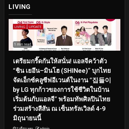
LIVING
LIVING
UPDATE
1 min read
เตรียมกรี๊ดกันให้สนั่น! แอลจีคว้าตัว
“ชิน เยอึน–มินโฮ (SHINee)” บุกไทย
จัดเอ็กซ์คลูซีฟอีเวนต์ในงาน “집들이
by LG ทุกก้าวของการใช้ชีวิตในบ้าน
เริ่มต้นกับแอลจี” พร้อมทัพศิลปินไทย
ร่วมสร้างสีสัน ณ เซ็นทรัลเวิลด์ 4-9
มิถุนายนนี้
2 เดือน ago
admin