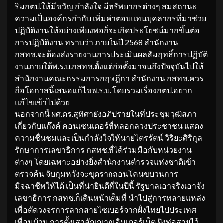
ริมกตป.ให้มีขวัญ กำลังใจ มีทรัพยากรต่างๆ สมสถานะ
ความเป็นองค์กรกำกับ เพิ่มค่าตอบแทนบุคลากรที่มาช่วย
ปฏิบัติงานให้อย่างเพียงพอก็จะเกิดประโยชน์มากขึ้นต่อ
การปฏิบัติงาน ทราบว่า ภายในปี 2568 สำนักงาน
กสทช.จะต้องส่งรายงานการประเมินผลสัมฤทธิ์การปฏิบัติ
งานภายใต้พ.ร.บ.กสทช.ตั้งแต่ก่อตั้งมาจนถึงปัจจุบันไปให้
สำนักงานคณะกรรมการกฤษฎีกา สำนักงาน กสทช.ควร
ถือโอกาสนี้เสนอแก้ไขพ.ร.บ. โดยรวมเรื่องกตป.อยาก
แก้ไขเข้าไปด้วย
นอกจากนี้ ผศ.ดร.สุทิศายังอภิปรายในที่ประชุมวุฒิสภา
เกี่ยวกับแก๊งค์ คอนเซนเตอร์ที่หลอกลวงประชาชน แสดง
ความชื่นชมและเป็นกำลังใจให้นายไตรรัตน์ วิริยะศิริกุล
รักษาการเลขาธิการ กสทช.ที่ได้ร่วมมือกับหน่วยงาน
ต่างๆ โดยเฉพาะอย่างยิ่งสำนักงานตำรวจแห่งชาติเข้า
ตรวจค้น จับกุมหวังจะขุดรากถอนโคนขบวนการ
มิจฉาชีพให้ได้ เป็นที่น่ายินดีที่ในปีนี้ รัฐบาลเอาจริงเอาจัง
เลขาธิการ กสทช.ก็เดินหน้าเต็มที่ นำไปสู่การทลายแหล่ง
เพื่อตัดวงจรการลากสายไซเบอร์จากฝั่งไทยไปประเทศ
เพื่อนบ้าน การตั้งเสาสัญญาณอินเตอร์เน็ต ฝังท่อสายไว้