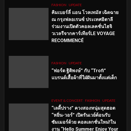
FASHION
UPDATE
คิมเบอร์ลี่ แอน โวลเทมัส เฉิดฉาย
ณ กรุงฟลอเรนซ์ ประเทศอิตาลี
ร่วมงานเปิดตัวคอลเลคชั่นไฮจิ
วเวลรีจากคาร์เทียร์LE VOYAGE
RECOMMENCÉ
FASHION
UPDATE
“ฟอร์ด ฐิติพงษ์” กับ “Trofi”
แบรนด์เสื้อผ้าที่ใฝ่ฝันมาตั้งแต่เด็ก
EVENT & CONCERT
FASHION
UPDATE
“เลดี้ปราง” ควงสองหนุ่มสุดฮอต
“หยิ่น-วอร์” เปิดรันเวย์ต้อนรับ
ซัมเมอร์ด้วย คอลเลกชั่นใหม่!ใน
งาน “Hello Summer Enjoy Your