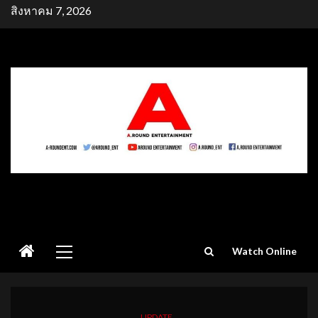
Skip
สิงหาคม 7, 2026
to
content
Primary
Watch Online
Menu
UPDATE