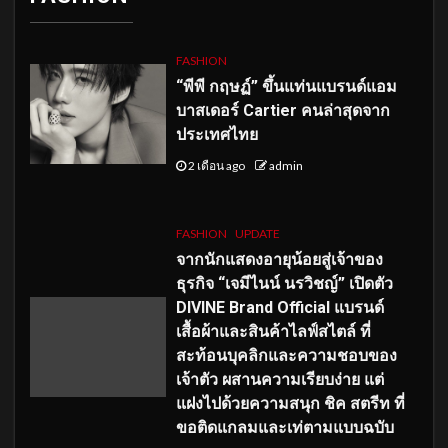
FASHION
“พีพี กฤษฏ์” ขึ้นแท่นแบรนด์แอม
บาสเดอร์ Cartier คนล่าสุดจาก
ประเทศไทย
2 เดือน ago
admin
FASHION
UPDATE
จากนักแสดงอายุน้อยสู่เจ้าของ
ธุรกิจ “เจมีไนน์ นรวิชญ์” เปิดตัว
DIVINE Brand Official แบรนด์
เสื้อผ้าและสินค้าไลฟ์สไตล์ ที่
สะท้อนบุคลิกและความชอบของ
เจ้าตัว ผสานความเรียบง่าย แต่
แฝงไปด้วยความสนุก ชิค สตรีท ที่
ขอติดแกลมและเท่ตามแบบฉบับ