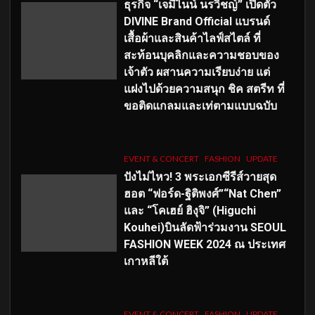
ธุรกิจ “เจมีไนน์ นรวิชญ์” เปิดตัว
DIVINE Brand Official แบรนด์
เสื้อผ้าและสินค้าไลฟ์สไตล์ ที่
สะท้อนบุคลิกและความชอบของ
เจ้าตัว ผสานความเรียบง่าย แต่
แฝงไปด้วยความสนุก ชิค สตรีท ที่
ขอติดแกลมและเท่ตามแบบฉบับ
EVENT & CONCERT
FASHION
UPDATE
ปังไม่ไหว! 3 พระเอกซีรีส์วายสุด
ฮอต “ฟอร์ด-ฐิติพงศ์”“Nat Chen”
และ “โคเฮย์ ฮิงุจิ” (Higuchi
Kouhei)บินลัดฟ้าร่วมงาน SEOUL
FASHION WEEK 2024 ณ ประเทศ
เกาหลีใต้
EVENT & CONCERT
FASHION
UPDATE