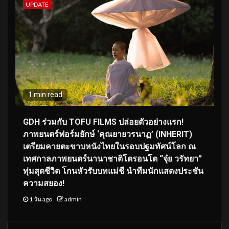
UPDATE
1 min read
GDH ร่วมกับ TOFU FILMS ปล่อยตัวอย่างแรก!
ภาพยนตร์ฟอร์มยักษ์ ‘คุณยายวรนาฏ’ (INHERIT)
เตรียมคายตะขาบหนังไทยในรอบปฐมทัศน์โลก ณ
เทศกาลภาพยนตร์นานาชาติโตรอนโต “จุ๋ย วรัทยา”
ทุ่มสุดชีวิต โกนหัวรับบทแม่ชี นำทีมนักแสดงประชัน
ความสยอง!
1 วัน ago
admin