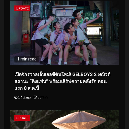
UPDATE
1 min read
เปิดจักรวาลเล็บเจลซีซันใหม่! GELBOYS 2 เดบิวต์
สถานะ “ติ่งแฟน” พร้อมเสิร์ฟความคลั่งรัก ตอน
แรก 8 ส.ค.นี้
1 วัน ago
admin
UPDATE