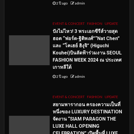
2 ปี ago
admin
EVENT & CONCERT
FASHION
UPDATE
ปังไม่ไหว! 3 พระเอกซีรีส์วายสุด
ฮอต “ฟอร์ด-ฐิติพงศ์”“Nat Chen”
และ “โคเฮย์ ฮิงุจิ” (Higuchi
Kouhei)บินลัดฟ้าร่วมงาน SEOUL
FASHION WEEK 2024 ณ ประเทศ
เกาหลีใต้
2 ปี ago
admin
EVENT & CONCERT
FASHION
UPDATE
สยามพารากอน ครองความเป็นที่
หนึ่งของ LUXURY DESTINATION
จัดงาน “SIAM PARAGON THE
LUXE HALL OPENING
CELEBRATION” เปิดพื้นที่ LUXE