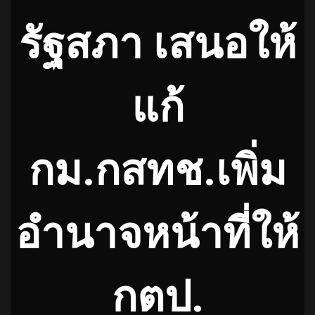
รัฐสภา เสนอให้
แก้
กม.กสทช.เพิ่ม
อำนาจหน้าที่ให้
กตป.