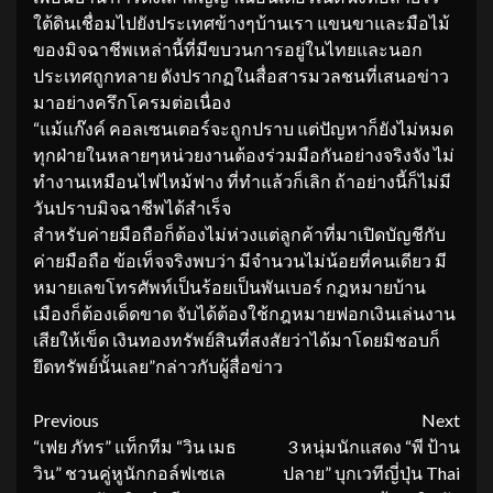
ใต้ดินเชื่อมไปยังประเทศข้างๆบ้านเรา แขนขาและมือไม้
ของมิจฉาชีพเหล่านี้ที่มีขบวนการอยู่ในไทยและนอก
ประเทศถูกทลาย ดังปรากฏในสื่อสารมวลชนที่เสนอข่าว
มาอย่างครึกโครมต่อเนื่อง
“แม้แก๊งค์ คอลเซนเตอร์จะถูกปราบ แต่ปัญหาก็ยังไม่หมด
ทุกฝ่ายในหลายๆหน่วยงานต้องร่วมมือกันอย่างจริงจัง ไม่
ทำงานเหมือนไฟไหม้ฟาง ที่ทำแล้วก็เลิก ถ้าอย่างนี้ก็ไม่มี
วันปราบมิจฉาชีพได้สำเร็จ
สำหรับค่ายมือถือก็ต้องไม่ห่วงแต่ลูกค้าที่มาเปิดบัญชีกับ
ค่ายมือถือ ข้อเท็จจริงพบว่า มีจำนวนไม่น้อยที่คนเดียว มี
หมายเลขโทรศัพท์เป็นร้อยเป็นพันเบอร์ กฎหมายบ้าน
เมืองก็ต้องเด็ดขาด จับได้ต้องใช้กฎหมายฟอกเงินเล่นงาน
เสียให้เข็ด เงินทองทรัพย์สินที่สงสัยว่าได้มาโดยมิชอบก็
ยึดทรัพย์นั้นเลย”กล่าวกับผู้สื่อข่าว
Continue
Previous
Next
“เฟย ภัทร” แท็กทีม “วิน เมธ
3 หนุ่มนักแสดง “พี ป้าน
Reading
วิน” ชวนคู่หูนักกอล์ฟเซเล
ปลาย” บุกเวทีญี่ปุ่น Thai