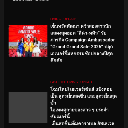
LIVING
UPDATE
เซ็นทรัลพัฒนา คว้าสองสาวนัก
แสดงสุดฮอต “ลีน่า-หมิว” รับ
ภารกิจ Campaign Ambassador
“Grand Grand Sale 2026” ปลุก
เอเนอร์จี้มหกรรมช้อปกลางปีสุด
คึกคัก
FASHION
LIVING
UPDATE
โฉมใหม่
! เอเวอร์เซ้นส์ แป้งหอม
เย็น สูตรเย็นสดชื่น และสูตรเย็นสุด
ขั้ว
ไอเทมคู่กายของสาว ๆ ประจำ
ซัมเมอร์นี้
เย็นสดชื่นเต็มคาราเบล อัพเลเวล