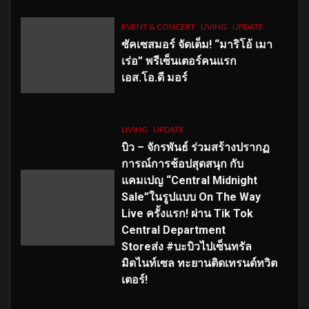
EVENT & CONCERT
LIVING
UPDATE
ซัคเซสมอร์ จัดเต็ม
!
“มาริโอ้ เมา
เร่อ” พรีเซ็นเตอร์คนแรก
เอส
.โอ.ดี มอร์
LIVING
UPDATE
บิว – จักรพันธ์ ร่วมสร้างปรากฏ
การณ์การช้อปสุดสนุก กับ
แคมเปญ “Central Midnight
Sale”ในรูปแบบ On The Way
Live ครั้งแรก! ผ่าน Tik Tok
Central Department
Storeส่ง #บะบิวไปเซ็นทรัล
มิดไนท์เซล ทะยานติดเทรนด์ทวิต
เตอร์!