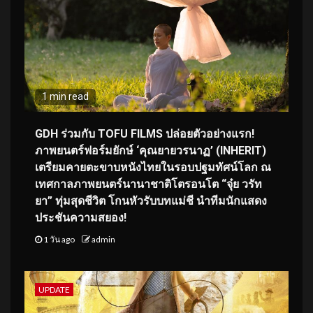
1 min read
GDH ร่วมกับ TOFU FILMS ปล่อยตัวอย่างแรก!
ภาพยนตร์ฟอร์มยักษ์ ‘คุณยายวรนาฏ’ (INHERIT)
เตรียมคายตะขาบหนังไทยในรอบปฐมทัศน์โลก ณ
เทศกาลภาพยนตร์นานาชาติโตรอนโต “จุ๋ย วรัท
ยา” ทุ่มสุดชีวิต โกนหัวรับบทแม่ชี นำทีมนักแสดง
ประชันความสยอง!
1 วัน ago
admin
UPDATE