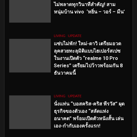
ไม่พลาดทุกวินาทีสำคัญ
! สาม
หนุ่มบ้าน vivo ‘หยิ่น – วอร์ – มีน’
LIVING
UPDATE
แซ่บไม่พัก! ใหม่-ดาวิ เตรียมอวด
ลุคสวยทะลุมิติแบบไฮเปอร์สเปซ
ในงานเปิดตัว “realme 10 Pro
Series” เตรียมไปว้าวพร้อมกัน 8
ธันวาคมนี้
LIVING
UPDATE
นั่งแท่น “บอสคริส-คริส พีรวัส” ผุด
ธุรกิจของตัวเอง “สลัดแห่ง
อนาคต” พร้อมเปิดตัวหนังสั้น เล่น
เอง-กำกับเองครั้งแรก!