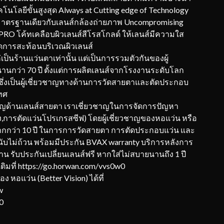
โนโลยีขั้นสูงสุด Always at Cutting edge of Technology
ี่มาตรฐานเดียวกับเลนส์กล้องถ่ายภาพ Uncompromising
RO โค้ทเคลือบผิวเลนส์สีโรสโกลด์ ให้เลนส์มีความใส
ดการสะท้อนบริเวณผิวเลนส์
่เป็นร้านแว่นตาเท่านั้น แต่เป็นการรวมตัวกันของผู้
านานกว่า 70 ปี ตั้งแต่การผลิตเลนส์จากโรงงานระดับโลก
ซึ่งเป็นผู้เชี่ยวชาญทางด้านการวัดสายตาและตัดประกอบ
ทศ
ชาญด้านเลนส์สายตา เราเชี่ยวชาญในการจัดการปัญหา
,การตัดแว่นโปรเกรสซีฟ) โดยผู้เชี่ยวชาญของหอแว่น หรือ
กกว่า 10 ปี ในการการวัดสายตา การตัดประกอบแว่น และ
านับไม่ถ้วน พร้อมมีประกัน BVAX warranty บริการหลังการ
น รับประกันเปลี่ยนเลนส์ฟรี หากใส่ไม่สบายนานถึง 1 ปี
มที่ https://go.horwan.com/vvs0w0
หอแว่น (Better Vision) ได้ที่
w
0