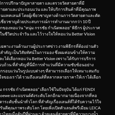
ห้บริการปรึกษาปัญหาสายตา และตรวจวัดสายตาที่มี
ายตาและประกอบแว่น และให้บริการสินค้าที่มีคุณภาพ
อนแทคเลนส์ โดยผู้เชี่ยวชาญทางด้านการวัดสายตาและตัด
วามเชี่ยวชาญด้วยประสบการณ์การทำงานมากกว่า 10 ปี
รกของหอแว่น “หนุ่ม กรรชัย กำเนิดพลอย” พิธีกร ผู้ประกาศ
าในชีวิตประจำวัน และไว้วางใจให้หอแว่น Better Vision
เฉพาะงานด้านงานผู้ประกาศข่าว งานพิธีกรที่ต้องอ่านตัว
งสำคัญ เป็นวิสัยทัศน์ในการมอง ซึ่งผมค่อนข้างให้ความ
และได้เลือกหอแว่น Better Vision เพราะได้รับการบริการ
บถ้วน ที่สำคัญที่นี่มีการทำแว่นที่มีความซับซ้อนอย่าง
ับมีกรอบแว่นในรูปแบบต่างๆ ที่สามารถเลือกให้เหมาะสมกับ
ใจของเราได้ รวมถึงเลนส์ที่หลากหลายราคาให้เราได้เลือก
่ม กรรชัย กำเนิดพลอย” เลือกใช้ในปัจจุบัน ได้แก่ FENDI
Loewe และแบรนด์ดังระดับโลกอีกมากมายเนื่องจากที่หอ
ระดับชั้นนำทั่วโลก ที่สำคัญเรื่องเลนส์ที่ได้รับความไว้ใจ
ันตีคุณภาพระดับโลก โดยเพิ่งเปิดตัวเลนส์พรีเมียม LEICA
ทยเมื่อต้นปีที่ผ่านมา ด้วยเลนส์สายตาที่มีความบางน้ำ