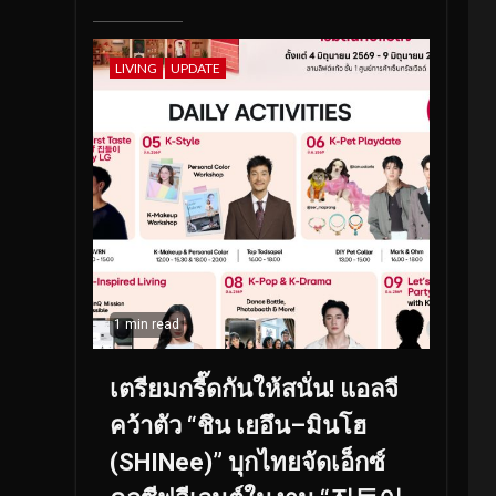
LIVING
UPDATE
1 min read
เตรียมกรี๊ดกันให้สนั่น! แอลจี
คว้าตัว “ชิน เยอึน–มินโฮ
(SHINee)” บุกไทยจัดเอ็กซ์