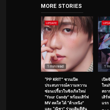
MORE STORIES
UPDATE
UPD
1 min read
1 m
“PP KRIT” ชวนเปิด
เปิด
ประสบการณ์ความหวาน
ใหม่
ซ่อนเปรี้ยวในซิงเกิลใหม่
สถาน
“Your Candy” พร้อมเสิร์ฟ
เสิร
MV สดใส ได้ “ต้าเหนิง”
แรก 8
และ “ณิชา” ร่วมเติมสีสัน