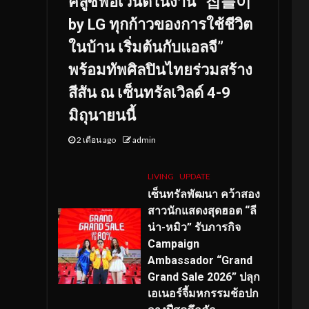
คลูซีฟอีเวนต์ในงาน “집들이
by LG ทุกก้าวของการใช้ชีวิต
ในบ้าน เริ่มต้นกับแอลจี”
พร้อมทัพศิลปินไทยร่วมสร้าง
สีสัน ณ เซ็นทรัลเวิลด์ 4-9
มิถุนายนนี้
2 เดือน ago
admin
LIVING
UPDATE
เซ็นทรัลพัฒนา คว้าสอง
สาวนักแสดงสุดฮอต “ลี
น่า-หมิว” รับภารกิจ
Campaign
Ambassador “Grand
Grand Sale 2026” ปลุก
เอเนอร์จี้มหกรรมช้อปก