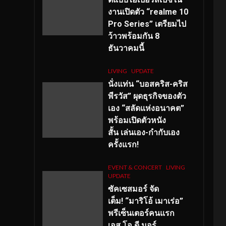
งานเปิดตัว “realme 10
Pro Series” เตรียมไป
ว้าวพร้อมกัน 8
ธันวาคมนี้
LIVING
UPDATE
นั่งแท่น “บอสคริส-คริส
พีรวัส” ผุดธุรกิจของตัว
เอง “สลัดแห่งอนาคต”
พร้อมเปิดตัวหนัง
สั้น เล่นเอง-กำกับเอง
ครั้งแรก!
EVENT & CONCERT
LIVING
UPDATE
ซัคเซสมอร์ จัด
เต็ม
!
“มาริโอ้ เมาเร่อ”
พรีเซ็นเตอร์คนแรก
เอส
.โอ.ดี มอร์