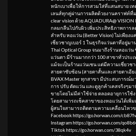
หนักเบาเพื่อให้การสวมใส่ที่แสนสบาย เทค
เลนส์ทุกคู่ผ่านการผลิตด้วยงานคราฟท์ท
clear vision ด้วย AQUADURA@ VISION P
กลมกลืนไปกับผิว เพิ่มประสิทธิภาพการล
สำหรับ หอแว่น (Better Vision) ไม่เพียงแค
เชี่ยวชาญเบอร์ 1 ในธุรกิจแว่นตาที่อยู่ม
Thai Optical Group จนมาถึงร้านหอแว่น 
แว่นตา มีร้านมากกว่า 100 สาขาทั่วประเ
แม้จะเป็นร้านแว่นเชน แต่มีความเชี่ยว
สายตาซับซ้อน (สายตาสั้นและสายตาเอียง
BVAX Master ทุกสาขา มีประสบการณ์มา
การ ปรับ ดัดแว่น และดูลูกค้าเคสจริงๆม
ขายโดยไม่มีค่าใช้จ่าย ตลอดอายุการใช้งา
โดยสามารถเช็คสาขาของหอแว่นได้เพิ่มเติ
ผู้สนใจสามารถติดตามความเคลื่อนไหวของ 
Facebook https://go.horwan.com/cb87f
Instagram https://go.horwan.com/qo8b6
Tiktok https://go.horwan.com/38qk4v