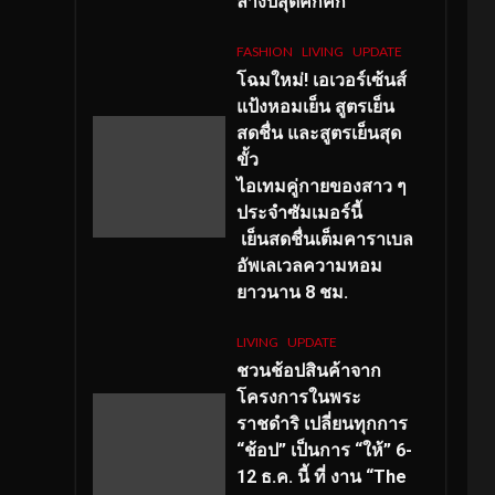
ลางปีสุดคึกคัก
FASHION
LIVING
UPDATE
โฉมใหม่
! เอเวอร์เซ้นส์
แป้งหอมเย็น สูตรเย็น
สดชื่น และสูตรเย็นสุด
ขั้ว
ไอเทมคู่กายของสาว ๆ
ประจำซัมเมอร์นี้
เย็นสดชื่นเต็มคาราเบล
อัพเลเวลความหอม
ยาวนาน
8
ชม.
LIVING
UPDATE
ชวนช้อปสินค้าจาก
โครงการในพระ
ราชดำริ เปลี่ยนทุกการ
“ช้อป” เป็นการ “ให้” 6-
12 ธ.ค. นี้ ที่ งาน “The