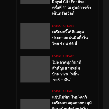
Royal Gift Festival
ครั้งที่ 4” ณ ศูนย์การค้า
เซ็นทรัลเวิลด์
LIVING
UPDATE
เตรียมกรี๊ด! อีแจอุค
ประกาศแฟนมีตติ้งใน
ไทย 4 กพ 66 นี้
LIVING
UPDATE
ไม่พลาดทุกวินาที
สำคัญ
! สามหนุ่ม
บ้าน vivo ‘หยิ่น –
วอร์ – มีน’
LIVING
UPDATE
แซ่บไม่พัก! ใหม่-ดาวิ
เตรียมอวดลุคสวยทะลุมิ
ติแบบไฮเปอร์สเปซใน