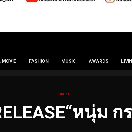
& MOVIE
FASHION
MUSIC
AWARDS
LIVI
UPDATE
LEASE“หนุ่ม กรร