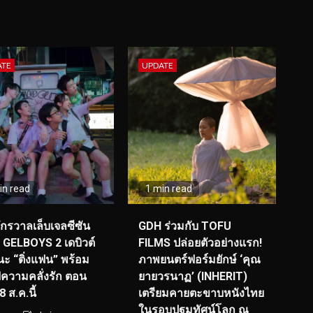
ATE
UPDATE
in read
1 min read
จักรวาลเล็บเจลซีซัน
GDH ร่วมกับ TOFU
! GELBOYS 2 เดบิวต์
FILMS ปล่อยตัวอย่างแรก!
ะ “ติ่งแฟน” พร้อม
ภาพยนตร์ฟอร์มยักษ์ ‘คุณ
์ฟความคลั่งรัก ตอน
ยายวรนาฏ’ (INHERIT)
 ส.ค.นี้
เตรียมคายตะขาบหนังไทย
ในรอบปฐมทัศน์โลก ณ