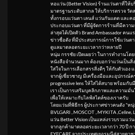
​หอแว่น (Better Vision) ร้านแว่นตาที่ใ
มาตรฐานระดับสากล ให้บริการตรวจ วัดส
ทั้งกรอบแว่นตา เลนส์ แว่นกันแดด และค
ประกอบแว่นตา ที่มีผู้จัดการร้านที่มีค
​ล่าสุดได้เปิดตัว Brand Ambassador คนแ
ข่าวชื่อดัง ที่มีประสบการณ์การใช้แว่นต
ดูแลมาตลอดระยะเวลากว่าหลายปี
หนุ่ม กรรชัย เปิดเผยว่า ในการทำงานโดย
หนังสือจำนวนมาก ต้องบอกว่าแว่นเป็นสิ่
ใส่ใจในการเลือกสรรสิ่งดีๆ ให้กับตัวเอง 
จากผู้เชี่ยวชาญ มีเครื่องมือและอุปกรณ์คร
progressive lens ให้ใส่ได้สบาย พร้อมก
เรา เป็นการเสริมบุคลิกภาพและความมั่น
เพื่อให้เหมาะกับไลฟ์สไตล์ของเราครับ
โดยแว่นที่พิธีกร ผู้ประกาศข่าวคนดัง “หนุ
BVLGARI , MOSCOT , MYKITA ,Celine, 
แว่น Better Vision เป็นแหล่งรวบรวมแว่นตา
จากลูกค้ามาตลอดระยะเวลากว่า 70 ปี การ
EYECARE จากประเทศเยอรมนีสู่สายตาชาวไ