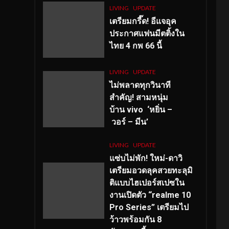
LIVING
UPDATE
เตรียมกรี๊ด! อีแจอุค
ประกาศแฟนมีตติ้งใน
ไทย 4 กพ 66 นี้
LIVING
UPDATE
ไม่พลาดทุกวินาที
สำคัญ
! สามหนุ่ม
บ้าน vivo ‘หยิ่น –
วอร์ – มีน’
LIVING
UPDATE
แซ่บไม่พัก! ใหม่-ดาวิ
เตรียมอวดลุคสวยทะลุมิ
ติแบบไฮเปอร์สเปซใน
งานเปิดตัว “realme 10
Pro Series” เตรียมไป
ว้าวพร้อมกัน 8