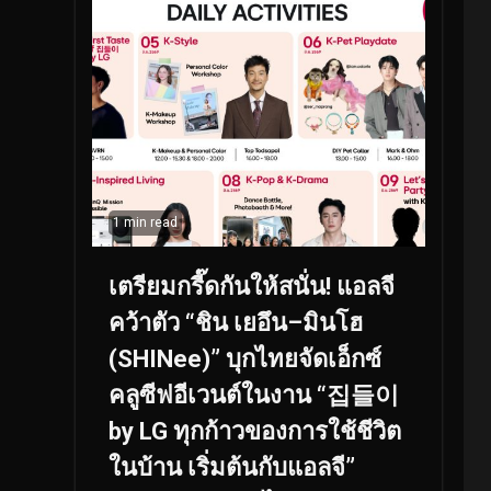
1 min read
เตรียมกรี๊ดกันให้สนั่น! แอลจี
คว้าตัว “ชิน เยอึน–มินโฮ
(SHINee)” บุกไทยจัดเอ็กซ์
คลูซีฟอีเวนต์ในงาน “집들이
by LG ทุกก้าวของการใช้ชีวิต
ในบ้าน เริ่มต้นกับแอลจี”