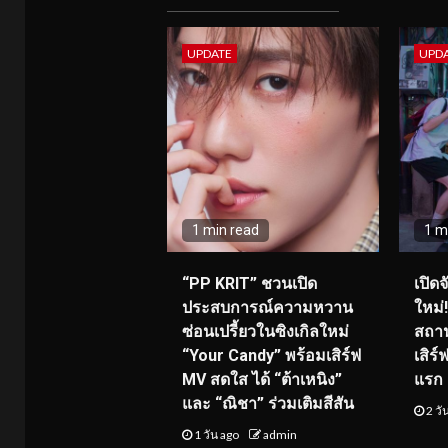
UPDATE
UPD
1 min read
1 m
“PP KRIT” ชวนเปิด
เปิด
ประสบการณ์ความหวาน
ใหม่
ซ่อนเปรี้ยวในซิงเกิลใหม่
สถาน
“Your Candy” พร้อมเสิร์ฟ
เสิร
MV สดใส ได้ “ต้าเหนิง”
แรก 8
และ “ณิชา” ร่วมเติมสีสัน
2 วั
1 วัน ago
admin