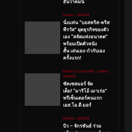
ธันวาคมนี้
LIVING
UPDATE
นั่งแท่น “บอสคริส-คริส
พีรวัส” ผุดธุรกิจของตัว
เอง “สลัดแห่งอนาคต”
พร้อมเปิดตัวหนัง
สั้น เล่นเอง-กำกับเอง
ครั้งแรก!
EVENT & CONCERT
LIVING
UPDATE
ซัคเซสมอร์ จัด
เต็ม
!
“มาริโอ้ เมาเร่อ”
พรีเซ็นเตอร์คนแรก
เอส
.โอ.ดี มอร์
LIVING
UPDATE
บิว – จักรพันธ์ ร่วม