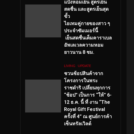
แป้งหอมเย็น สูตรเย็น
สดชื่น และสูตรเย็นสุด
ขั้ว
ไอเทมคู่กายของสาว ๆ
ประจำซัมเมอร์นี้
เย็นสดชื่นเต็มคาราเบล
อัพเลเวลความหอม
ยาวนาน
8
ชม.
LIVING
UPDATE
ชวนช้อปสินค้าจาก
โครงการในพระ
ราชดำริ เปลี่ยนทุกการ
“ช้อป” เป็นการ “ให้” 6-
12 ธ.ค. นี้ ที่ งาน “The
Royal Gift Festival
ครั้งที่ 4” ณ ศูนย์การค้า
เซ็นทรัลเวิลด์