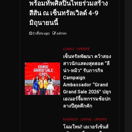
พร้อมทัพศิลปินไทยร่วมสร้าง
สีสัน ณ เซ็นทรัลเวิลด์ 4-9
มิถุนายนนี้
2 เดือน ago
admin
LIVING
UPDATE
เซ็นทรัลพัฒนา คว้าสอง
สาวนักแสดงสุดฮอต “ลี
น่า-หมิว” รับภารกิจ
Campaign
Ambassador “Grand
Grand Sale 2026” ปลุก
เอเนอร์จี้มหกรรมช้อปก
ลางปีสุดคึกคัก
FASHION
LIVING
UPDATE
โฉมใหม่
! เอเวอร์เซ้นส์