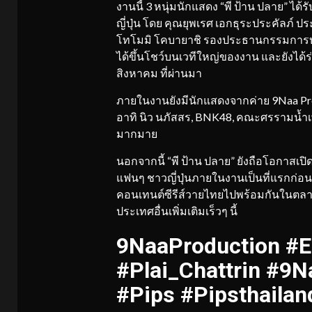
งานนี้ 3 หนุ่มนักแสดง “พี ป้าน ปลาย” ได
ญี่ปุ่น โดย คุณยุพเรศ เอกธุระประคัลภ์ ป
โทโมมิ โคบายาชิ รองประธานกรรมการบริษัท
ได้ขึ้นโชว์บนเวทีใหญ่ของงาน และยังได้ร่
สิงหาคม ที่ผ่านมา
ภายในงานยังมีนักแสดงจากค่าย 9Naa Pro
อาทิ นิว นภัสสร, BNK48, คณะศรรามน้ำเพ
มากมาย
นอกจากนี้ “พี ป้าน ปลาย” ยังถือโอกาสเปิด
แฟนๆ ชาวญี่ปุ่นภายในงานเป็นที่แรกก่อน
คอนเทนต์ซีรีส์วายไทยไปพร้อมกันในตลาดต่
ประเทศอื่นเพิ่มเติมเร็วๆ นี้
9NaaProduction #E
#Plai_Chattrin #9N
#Pips #Pipsthailan