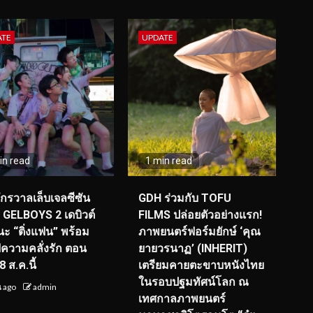
ATE
UPDATE
in read
1 min read
จักรวาลเล็บเจลซีซัน
GDH ร่วมกับ TOFU
! GELBOYS 2 เดบิวต์
FILMS ปล่อยตัวอย่างแรก!
ะ “ติ่งแฟน” พร้อม
ภาพยนตร์ฟอร์มยักษ์ ‘คุณ
์ฟความคลั่งรัก ตอน
ยายวรนาฏ’ (INHERIT)
 ส.ค.นี้
เตรียมคายตะขาบหนังไทย
ในรอบปฐมทัศน์โลก ณ
น ago
admin
เทศกาลภาพยนตร์