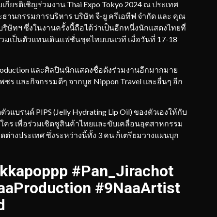
้รับเกียรติเชิญร่วมงาน Thai Expo Tokyo 2024 ณ ประเทศ
ระธานกรรมการบริหาร บริษัท จี-ยู ครีเอทีฟ จำกัด และ คุณ
ฯ ซึ่งในงานครั้งนี้ถือได้ว่าเป็นอีกหนึ่งนักแสดงไทยที่
วมเป็นตัวแทนเดินแฟชั่นชุดไทยบนเวที เมื่อวันที่ 17-18
duction และศิลปินนักแสดงชื่อดังร่วมงานอีกมากมาย
ชร และกิจกรรมดีๆ จากบูธ Nippon Travel และอื่นๆ อีก
ตัวแบรนด์ PIPS (Jelly Hydrating Lip Oil) ของตัวเองให้กับ
ใคร เพื่อร่วมเชิดชูสินค้าไทยและขับเคลื่อนอุตสาหกรรม
างประเทศ ซึ่งระหว่างนี้ทั้ง 3 คน ก็เตรียมวางแผนบุก
kkapoppp #Pan_Jirachot
aaProduction #9NaaArtist
d