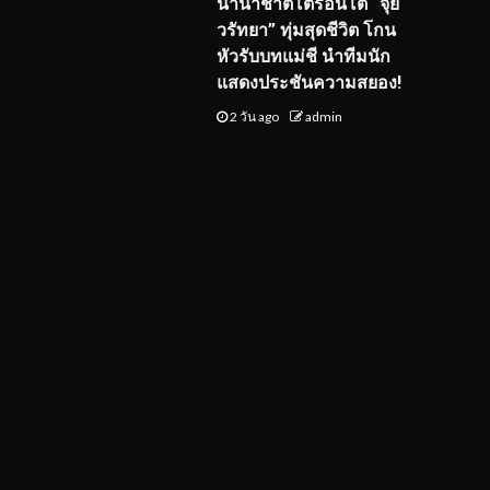
นานาชาติโตรอนโต “จุ๋ย
วรัทยา” ทุ่มสุดชีวิต โกน
หัวรับบทแม่ชี นำทีมนัก
แสดงประชันความสยอง!
2 วัน ago
admin