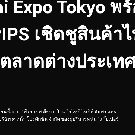
hai Expo Tokyo พร
IPS เชิดชูสินค้า
ตลาดต่างประเท
ื่อนซี้อย่าง “พี เอกภพ ต๊ะตา, ป้าน จิรโชติ โชติทิฆัมพร และ
ริษัท ๙ หน้า โปรดักชั่น จำกัด ของผู้บริหารหนุ่ม “แก๊ปเปอร์