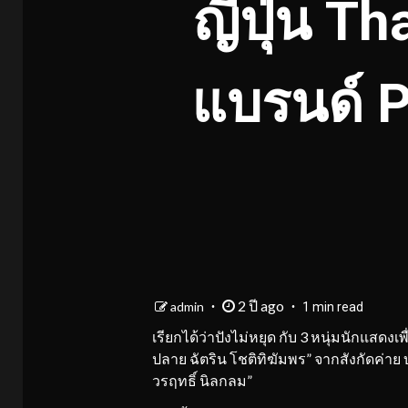
ญี่ปุ่น T
แบรนด์ P
2 ปี ago
admin
1 min read
เรียกได้ว่าปังไม่หยุด กับ 3 หนุ่มนักแสดงเพ
ปลาย ฉัตริน โชติทิฆัมพร” จากสังกัดค่าย บ
วรฤทธิ์ นิลกลม”