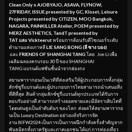
Clean Only x AJOBYAJO, ASAVA, FLYNOW,
27FRIDAY, ISSUE presented by GC,
Kloset
, Leisure
Projects presented by CITIZEN, MOO Bangkok,
NAGARA, PAINKILLER Atelier, POEM presented by
MERZ AESTHETICS,
TandT
presented by
TAT
และ
Vickteerut
พร้อมการต้อนรับดีไซเนอร์ระดับ
ตำนานแห่งเกาหลี
LIE SANG BONG (
ลี ซาง บอง)
และ
FRIENDS OF SHANGHAI TANG
โดย Joe Li เพื่อ
เฉลิมฉลองครบรอบ 30 ปี ของ SHANGHAI
TANG แบรนด์แฟชั่นชั้นนำจากฮ่องกง
สยามพารากอนเป็นเวทีที่ส่งเสริมให้ผู้ประกอบการทั้งกลุ่ม
ลักซ์ซูรี่แบรนด์และผู้ประกอบการไทยสามารถนำเสนอสิ่ง
ที่ดีที่สุด สินค้ากลุ่มลักซ์ซูรี่แบรนด์ทุกประเภทได้รับการ
ตอบรับอย่างดี สามารถสร้างยอดขายและมีอัตราเติบโตที่
โดดเด่นสูงเป็นลำดับต้นๆ ของโลก ส่งผลให้สยามพารากอ
นเป็น Luxury Destination อย่างแท้จริงการจัด
งาน BIFW2024 เป็นการเป็นการผนึกกำลังครั้งสำคัญจาก
พันธมิตรทั้งภาครัฐและภาคเอกชน ได้แก่ การท่องเที่ยว