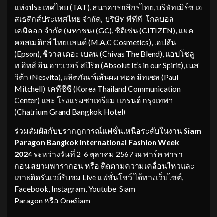
แห่งประเทศไทย (TAT), ธนาคารกสิกรไทย, บริษัทเมิร์ซ เอ
สเธติกส์ประเทศไทย จำกัด, บริษัท พีทีที โกลบอล
เคมิคอล จำกัด (มหาชน) (GC), ซิติเซ่น (CITIZEN), แมค
คอสเมติกส์ ไทยแลนด์ (M.A.C Cosmetics), เอปสัน
(Epson), ชีวาส เดอะ เบลน (Chivas The Blend), แอปโซลู
ท อิทส์ อิน อาวเวอร์ สปิริต (Absolut It’s in our Spirit), เนส
วิต้า (Nesvita), ผลิตภัณฑ์เส้นผม พอล มิทเชล (Paul
Mitchell), เคทีซีซี (Korea Thailand Communication
Center) และ โรงแรมชาเทรียม แกรนด์ กรุงเทพฯ
(Chatrium Grand Bangkok Hotel)
ร่วมสัมผัสกับปรากฏการณ์แฟชั่นเหนือระดับในงาน
Siam
Paragon Bangkok International Fashion Week
2024
ระหว่างวันที่ 2-6 ตุลาคม 2567 ณ พาร์ค พารา
กอน สยามพารากอน หรือ ติดตามความเคลื่อนไหวและ
เกาะติดรันเวย์รับชม Live แฟชั่นโชว์ ได้ทางเว็บไซต์,
Facebook, Instagram, Youtube Siam
Paragon หรือ OneSiam