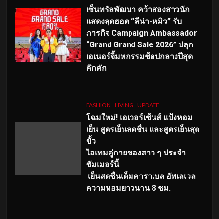
เซ็นทรัลพัฒนา คว้าสองสาวนัก
แสดงสุดฮอต “ลีน่า-หมิว” รับ
ภารกิจ Campaign Ambassador
“Grand Grand Sale 2026” ปลุก
เอเนอร์จี้มหกรรมช้อปกลางปีสุด
คึกคัก
FASHION
LIVING
UPDATE
โฉมใหม่
! เอเวอร์เซ้นส์ แป้งหอม
เย็น สูตรเย็นสดชื่น และสูตรเย็นสุด
ขั้ว
ไอเทมคู่กายของสาว ๆ ประจำ
ซัมเมอร์นี้
เย็นสดชื่นเต็มคาราเบล อัพเลเวล
ความหอมยาวนาน
8
ชม.