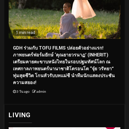
1 min read
GDH ร่วมกับ TOFU FILMS ปล่อยตัวอย่างแรก!
ภาพยนตร์ฟอร์มยักษ์ ‘คุณยายวรนาฏ’ (INHERIT)
เตรียมคายตะขาบหนังไทยในรอบปฐมทัศน์โลก ณ
เทศกาลภาพยนตร์นานาชาติโตรอนโต “จุ๋ย วรัทยา”
ทุ่มสุดชีวิต โกนหัวรับบทแม่ชี นำทีมนักแสดงประชัน
ความสยอง!
3 วัน ago
admin
LIVING