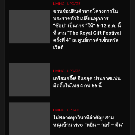
LIVING
UPDATE
ชวนช้อปสินค้าจากโครงการใน
พระราชดำริ เปลี่ยนทุกการ
“ช้อป” เป็นการ “ให้” 6-12 ธ.ค. นี้
ที่ งาน “The Royal Gift Festival
ครั้งที่ 4” ณ ศูนย์การค้าเซ็นทรัล
เวิลด์
LIVING
UPDATE
เตรียมกรี๊ด! อีแจอุค ประกาศแฟน
มีตติ้งในไทย 4 กพ 66 นี้
LIVING
UPDATE
ไม่พลาดทุกวินาทีสำคัญ
! สาม
หนุ่มบ้าน vivo ‘หยิ่น – วอร์ – มีน’