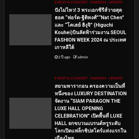
EVENT & CONCERT
FASHION
UPDATE
ปังไม่ไหว! 3 พระเอกซีรีส์วายสุด
ฮอต “ฟอร์ด-ฐิติพงศ์”“Nat Chen”
และ “โคเฮย์ ฮิงุจิ” (Higuchi
Kouhei)บินลัดฟ้าร่วมงาน SEOUL
FASHION WEEK 2024 ณ ประเทศ
เกาหลีใต้
2 ปี ago
admin
EVENT & CONCERT
FASHION
UPDATE
สยามพารากอน ครองความเป็นที่
หนึ่งของ LUXURY DESTINATION
จัดงาน “SIAM PARAGON THE
LUXE HALL OPENING
CELEBRATION” เปิดพื้นที่ LUXE
HALL ยกขบวนแบรนด์หรูระดับ
โลกเปิดแฟล็กชิปสโตร์แห่งแรกใน
เมืองไทย