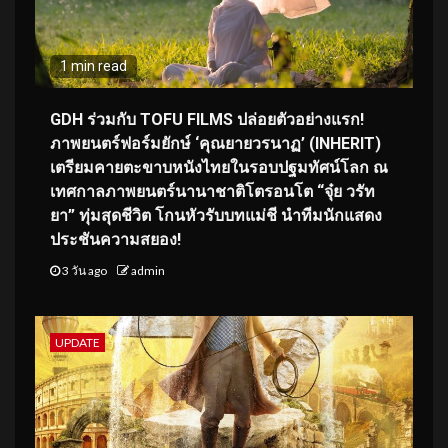
1 min read
GDH ร่วมกับ TOFU FILMS ปล่อยตัวอย่างแรก!
ภาพยนตร์ฟอร์มยักษ์ ‘คุณยายวรนาฏ’ (INHERIT)
เตรียมคายตะขาบหนังไทยในรอบปฐมทัศน์โลก ณ
เทศกาลภาพยนตร์นานาชาติโตรอนโต “จุ๋ย วรัท
ยา” ทุ่มสุดชีวิต โกนหัวรับบทแม่ชี นำทีมนักแสดง
ประชันความสยอง!
3 วัน ago
admin
UPDATE