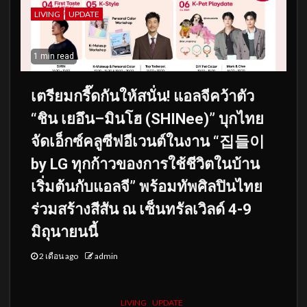
LIVING
UPDATE
1 min read
เตรียมกรี๊ดกันให้สนั่น! แอลจีคว้าตัว
“ชิน เยอึน–มินโฮ (SHINee)” บุกไทย
จัดเอ็กซ์คลูซีฟอีเวนต์ในงาน “집들이
by LG ทุกก้าวของการใช้ชีวิตในบ้าน
เริ่มต้นกับแอลจี” พร้อมทัพศิลปินไทย
ร่วมสร้างสีสัน ณ เซ็นทรัลเวิลด์ 4-9
มิถุนายนนี้
2 เดือน ago
admin
LIVING
UPDATE