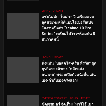
LIVING
UPDATE
แซ่บไม่พัก! ใหม่-ดาวิ เตรียมอวด
ลุคสวยทะลุมิติแบบไฮเปอร์สเปซ
ในงานเปิดตัว “realme 10 Pro
Series” เตรียมไปว้าวพร้อมกัน 8
ธันวาคมนี้
LIVING
UPDATE
นั่งแท่น “บอสคริส-คริส พีรวัส” ผุด
ธุรกิจของตัวเอง “สลัดแห่ง
อนาคต” พร้อมเปิดตัวหนังสั้น เล่น
เอง-กำกับเองครั้งแรก!
EVENT & CONCERT
LIVING
UPDATE
ซัคเซสมอร์ จัดเต็ม
!
“มาริโอ้ เมา