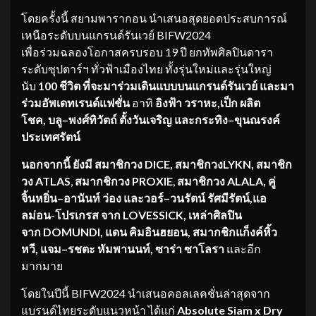
โดยครั้งนี้ สยามพารากอน นำเสนอสุดยอดประสบการณ์
เหนือระดับบนแกรนด์รันเวย์ BIFW2024
เพื่อร่วมฉลองโอกาสครบรอบ 19 ปี ยกทัพศิลปินดารา
ระดับซุปตาร์ฯ ทั่วฟ้าเมืองไทย ทั้งรุ่นใหม่และรุ่นใหญ่
นับ
100
ชีวิต
ที่จะมาร่วมเดินแบบบนแกรนด์รันเวย์ และมา
ร่วม
อัพเดทเรนด์แฟชั่น
อาทิ
อิงฟ้า วราหะ
,
เป็ก ผลิต
โชค,
บล
–
พงศ์
ทิ
วัตถ์ ตั้งวันเจริญ
และ
กระทิง
–
ขุนณรงค์
ประเทศรัตน์
นอกจากนี้
ยังมี
สมาชิกวง
DICE,
สมาชิกวง
LYKN,
สมาชิก
วง
ATLAS
,
สมากช
ิก
วง
PROXIE
,
สมาชิกวง
ALALA
,
คู่
จิ้น
หยิ่น
–
อานันท์ ว่อง
และ
วอร์
–
วนรัตน์ รัศมีรัตน์
,
แอ
ลม
่อน
-โปรเกรส จาก
LOVESSICK,
เหล่า
ศิลปิน
จาก
DOMUNDI,
แดน
คิมอินฮยอน
,
สมาก
ชิก
แก็
งค์
หิ้ว
หวี,
แจม
–
รชตะ
หัม
พานนท์
,
ซาร่า ซา
โล
รา
และอีก
มากมาย
โดยในปีนี้ BIFW2024 นำเสนอคอลเลคชั่นล่าสุดจาก
แบรนด์ไทยระดับแนวหน้า ได้แก่
Absolute Siam x Dry