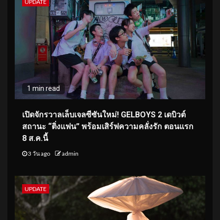
UPDATE
1 min read
เปิดจักรวาลเล็บเจลซีซันใหม่! GELBOYS 2 เดบิวต์
สถานะ “ติ่งแฟน” พร้อมเสิร์ฟความคลั่งรัก ตอนแรก
8 ส.ค.นี้
3 วัน ago
admin
UPDATE