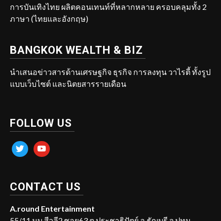
การบันเทิงไทย ผลิตคอนเทนท์ที่หลากหลาย ครอบคลุมทั้ง 2
ภาษา (ไทยและอังกฤษ)
BANGKOK WEALTH & BIZ
นำเสนอข่าวสารด้านเศรษฐกิจ ธุรกิจ การลงทุน วาไรตี้ ทั้งรูป
แบบเว็บไซต์ และนิตยสารรายเดือน
FOLLOW US
twitter
youtube
CONTACT US
A.round Entertainment
55/11 มบ.สีวลี2 ซอย63 ต.ประชาธิปัตย์ อ.ธัญบุรี จ.ปทุม