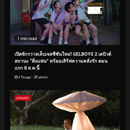
1 min read
เปิดจักรวาลเล็บเจลซีซันใหม่! GELBOYS 2 เดบิวต์
สถานะ “ติ่งแฟน” พร้อมเสิร์ฟความคลั่งรัก ตอน
แรก 8 ส.ค.นี้
3 วัน ago
admin
UPDATE