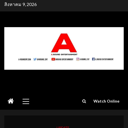
Skip
สิงหาคม 9, 2026
to
content
Primary
Watch Online
Menu
UPDATE