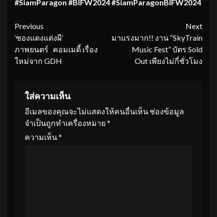
#SiamParagon #BIFW2024 #SiamParagonBIFW2024
Continue
Previous
Next
‘ซองแดงแต่งผี’
มาแรงมาก!! งาน “SkyTrain
Reading
ภาพยนตร์ คอมเมดี้ เรื่อง
Music Fest” บัตร Sold
ใหม่จาก GDH
Out เพียงไม่กี่ชั่วโมง
ใส่ความเห็น
อีเมลของคุณจะไม่แสดงให้คนอื่นเห็น
ช่องข้อมูล
จำเป็นถูกทำเครื่องหมาย
*
ความเห็น
*