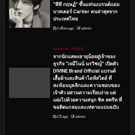
“พีพี กฤษฏ์” ขึ้นแท่นแบรนด์แอม
บาสเดอร์ Cartier คนล่าสุดจาก
ประเทศไทย
2 เดือน ago
admin
FASHION
UPDATE
จากนักแสดงอายุน้อยสู่เจ้าของ
ธุรกิจ “เจมีไนน์ นรวิชญ์” เปิดตัว
DIVINE Brand Official แบรนด์
เสื้อผ้าและสินค้าไลฟ์สไตล์ ที่
สะท้อนบุคลิกและความชอบของ
เจ้าตัว ผสานความเรียบง่าย แต่
แฝงไปด้วยความสนุก ชิค สตรีท ที่
ขอติดแกลมและเท่ตามแบบฉบับ
2 ปี ago
admin