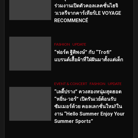
ร่วมงานเปิดตัวคอลเลคชั่นไฮจิ
วเวลรีจากคาร์เทียร์LE VOYAGE
RECOMMENCÉ
FASHION
UPDATE
“ฟอร์ด ฐิติพงษ์” กับ “Trofi”
แบรนด์เสื้อผ้าที่ใฝ่ฝันมาตั้งแต่เด็ก
EVENT & CONCERT
FASHION
UPDATE
“เลดี้ปราง” ควงสองหนุ่มสุดฮอต
“หยิ่น-วอร์” เปิดรันเวย์ต้อนรับ
ซัมเมอร์ด้วย คอลเลกชั่นใหม่!ใน
งาน “Hello Summer Enjoy Your
Summer Sports”