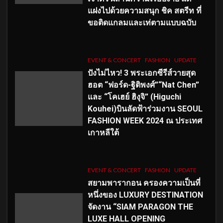
แฝงไปด้วยความสนุก ชิค สตรีท ที่
ขอติดแกลมและเท่ตามแบบฉบับ
EVENT & CONCERT
FASHION
UPDATE
ปังไม่ไหว! 3 พระเอกซีรีส์วายสุด
ฮอต “ฟอร์ด-ฐิติพงศ์”“Nat Chen”
และ “โคเฮย์ ฮิงุจิ” (Higuchi
Kouhei)บินลัดฟ้าร่วมงาน SEOUL
FASHION WEEK 2024 ณ ประเทศ
เกาหลีใต้
EVENT & CONCERT
FASHION
UPDATE
สยามพารากอน ครองความเป็นที่
หนึ่งของ LUXURY DESTINATION
จัดงาน “SIAM PARAGON THE
LUXE HALL OPENING