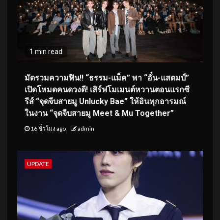
1 min read
มัดรวมความฟิน!! “ธรรม-แม็ค” พา “อั๋น-แสตมป์”
เปิดโหมดคนดวงดี! เสิร์ฟโมเมนต์หวานตอนแรกซี
รีส์ “จุดจีบสายมู Unlucky Bae” ให้อินทุกอารมณ์
ในงาน “จุดจีบสายมู Meet & Mu Together”
16 ชั่วโมง ago
admin
UPDATE