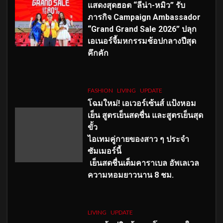
แสดงสุดฮอต “ลีน่า-หมิว” รับ
ภารกิจ Campaign Ambassador
“Grand Grand Sale 2026” ปลุก
เอเนอร์จี้มหกรรมช้อปกลางปีสุด
คึกคัก
FASHION
LIVING
UPDATE
โฉมใหม่
! เอเวอร์เซ้นส์ แป้งหอม
เย็น สูตรเย็นสดชื่น และสูตรเย็นสุด
ขั้ว
ไอเทมคู่กายของสาว ๆ ประจำ
ซัมเมอร์นี้
เย็นสดชื่นเต็มคาราเบล อัพเลเวล
ความหอมยาวนาน
8
ชม.
LIVING
UPDATE