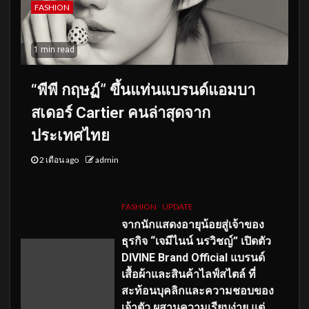
FASHION
1 min read
“พีพี กฤษฏ์” ขึ้นแท่นแบรนด์แอมบา
สเดอร์ Cartier คนล่าสุดจาก
ประเทศไทย
2 เดือน ago
admin
FASHION
UPDATE
จากนักแสดงอายุน้อยสู่เจ้าของ
ธุรกิจ “เจมีไนน์ นรวิชญ์” เปิดตัว
DIVINE Brand Official แบรนด์
เสื้อผ้าและสินค้าไลฟ์สไตล์ ที่
สะท้อนบุคลิกและความชอบของ
เจ้าตัว ผสานความเรียบง่าย แต่