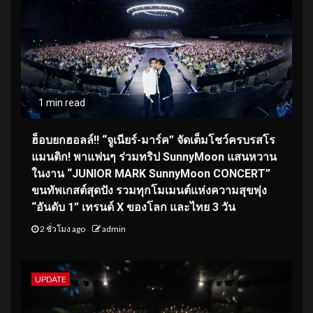
1 min read
ฮ็อบยกฮอลล์!! “จูเนียร์-มาร์ค” จัดเต็มโชว์ครบรสโร
แมนติก! พาแฟนๆ ร่วมทริป SunnyMoon แสนหวาน
ในงาน “JUNIOR MARK SunnyMoon CONCERT”
ขนทัพเกสต์สุดปัง รวมทุกโมเมนต์แห่งความสุขพุ่ง
“อันดับ 1” เทรนด์ X ของโลก และไทย 3 วัน
2 ชั่วโมง ago
admin
UPDATE