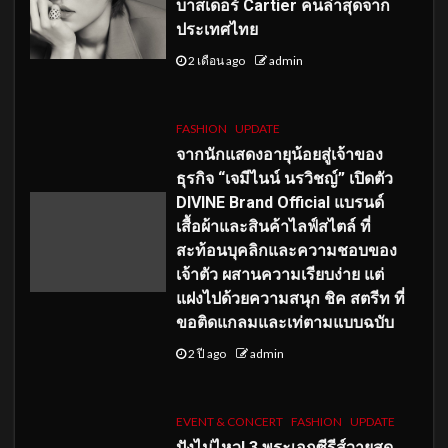
บาสเดอร์ Cartier คนล่าสุดจาก
ประเทศไทย
2 เดือน ago
admin
FASHION
UPDATE
จากนักแสดงอายุน้อยสู่เจ้าของ
ธุรกิจ “เจมีไนน์ นรวิชญ์” เปิดตัว
DIVINE Brand Official แบรนด์
เสื้อผ้าและสินค้าไลฟ์สไตล์ ที่
สะท้อนบุคลิกและความชอบของ
เจ้าตัว ผสานความเรียบง่าย แต่
แฝงไปด้วยความสนุก ชิค สตรีท ที่
ขอติดแกลมและเท่ตามแบบฉบับ
2 ปี ago
admin
EVENT & CONCERT
FASHION
UPDATE
ปังไม่ไหว! 3 พระเอกซีรีส์วายสุด