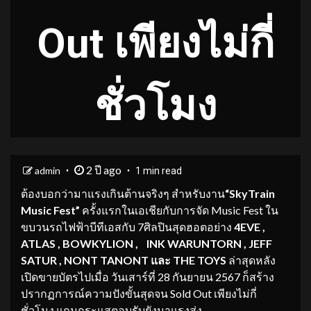
Out เพียงไม่กี่
ชั่วโมง
2 ปี ago
admin
1 min read
ต้องบอกว่ามาแรงเกินต้านจริงๆ สำหรับงาน
“
SkyTrain
Music Fest
”
ครั้งแรกในเอเชียกับการจัด Music Fest ใน
ขบวนรถไฟฟ้าบีทีเอสกับ 7ศิลปินสุดฮอตอย่าง
4EVE
,
ATLAS
, BOWKYLION
,
INK WARUNTORN
, JEFF
SATUR
, NONT TANONT
และ
THE TOYS
ล่าสุดหลัง
เปิดขายบัตรไปเมื่อ วันเสาร์ที่ 28 กันยายน 2567 ก็สร้าง
ปรากฏการณ์ความปังขั้นสุดจน Sold Out เพียงไม่กี่
ชั่วโมง แถมกระแสตอบรับยังมาแรงส่ง