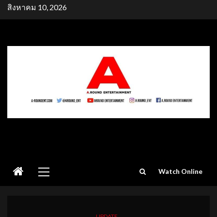
Skip
สิงหาคม 10, 2026
to
content
Primary
Watch Online
Menu
UPDATE