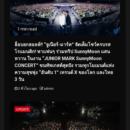
1 min read
ฮ็อบยกฮอลล์!! “จูเนียร์-มาร์ค” จัดเต็มโชว์ครบรส
โรแมนติก! พาแฟนๆ ร่วมทริป SunnyMoon แสน
หวาน ในงาน “JUNIOR MARK SunnyMoon
CONCERT” ขนทัพเกสต์สุดปัง รวมทุกโมเมนต์แห่ง
ความสุขพุ่ง “อันดับ 1” เทรนด์ X ของโลก และไทย
3 วัน
2 ชั่วโมง ago
admin
UPDATE