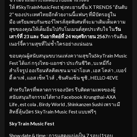
ให้ #SkyTrainMusicFest พุ่งทะยานขึ้น X TRENDS “อันดับ
2” ของประเทศไทยอีกด้วยงานนี้แฟนๆ ที่มีบัตรอยู่ใน
มือ เตรียมพบกันเซอร์ไพรส์สุดพิเศษที่จะมาเติมเต็มความ
สุขของคุณให้เต็มอิ่มไปกับโมเมนต์สุดประทับใจ ใน
วัน
เสาร์ที่ 23
และ
วันอาทิตย์ที่ 24
พฤศจิกายน 2567
การันตีเอ
เนอร์จี้ความสุขที่ไม่ซ้ำใครอย่างแน่นอน
ขอบคุณผู้สนับสนุนขบวนเเห่งความสุขในSkyTrain Music
Fest ได้แก่ กรุงไทย-แอกซ่า ประกันชีวิต , บะหมี่กึ่ง
สำเร็จรูป ออเรียนทัลคิตเชน มาม่าโอเค , เอส โคล่า , เบอร์
ดี้ คาเฟ่ , แอส เซ็ท ไวส์ , ชินคันเซ็น ซูชิ , HELLO 4EVE
สำหรับใครที่พลาดการจองบัตร รีบติดตามเพจของผู้
สนับสนุนกิจกรรมได้ทาง Facebook Krungthai-AXA
Life , est cola , Birdy World , Shinkanzen Sushi เพราะมี
สิทธิ์ลุ้นบัตร SkyTrain Music Fest แบบฟรีๆ
SkyTrain Music Fest
Show date & time : การแสดงแบ่งเป็น 7 รอบ (1รอบ