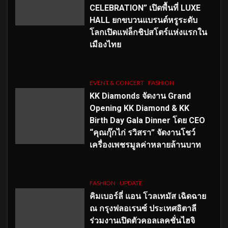
CELEBRATION” เปิดพื้นที่ LUXE
HALL ยกขบวนแบรนด์หรูระดับ
โลกเปิดแฟล็กชิปสโตร์แห่งแรกใน
เมืองไทย
EVENT & CONCERT
FASHION
KK Diamonds จัดงาน Grand
Opening KK Diamond & KK
Birth Day Gala Dinner โดย CEO
“คุณกุ๊กไก่ รวิสรา” จัดงานโชว์
เครื่องเพชรมูลค่าหลายล้านบาท
FASHION
UPDATE
คิมเบอร์ลี่ แอน โวลเทมัส เฉิดฉาย
ณ กรุงฟลอเรนซ์ ประเทศอิตาลี
ร่วมงานเปิดตัวคอลเลคชั่นไฮจิ