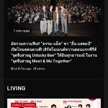
1 min read
มัดรวมความฟิน!! “ธรรม-แม็ค” พา “อั๋น-แสตมป์”
เปิดโหมดคนดวงดี! เสิร์ฟโมเมนต์หวานตอนแรกซีรีส์
“จุดจีบสายมู Unlucky Bae” ให้อินทุกอารมณ์ ในงาน
“จุดจีบสายมู Meet & Mu Together”
16 ชั่วโมง ago
admin
LIVING
LIVING
UPDATE