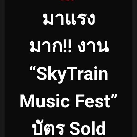
มาแรง
มาก!! งาน
“SkyTrain
Music Fest”
บัตร Sold