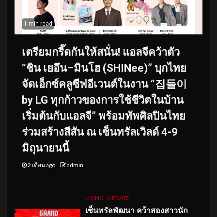
1 min read
เตรียมกรี๊ดกันให้สนั่น! แอลจีคว้าตัว
“ชิน เยอึน–มินโฮ (SHINee)” บุกไทย
จัดเอ็กซ์คลูซีฟอีเวนต์ในงาน “집들이
by LG ทุกก้าวของการใช้ชีวิตในบ้าน
เริ่มต้นกับแอลจี” พร้อมทัพศิลปินไทย
ร่วมสร้างสีสัน ณ เซ็นทรัลเวิลด์ 4-9
มิถุนายนนี้
2 เดือน ago
admin
LIVING
UPDATE
เซ็นทรัลพัฒนา คว้าสองสาวนัก