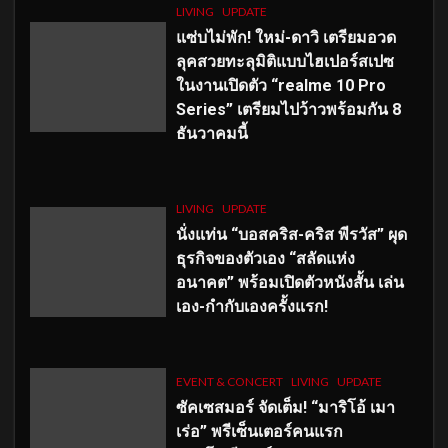
LIVING
UPDATE
แซ่บไม่พัก! ใหม่-ดาวิ เตรียมอวด
ลุคสวยทะลุมิติแบบไฮเปอร์สเปซ
ในงานเปิดตัว “realme 10 Pro
Series” เตรียมไปว้าวพร้อมกัน 8
ธันวาคมนี้
LIVING
UPDATE
นั่งแท่น “บอสคริส-คริส พีรวัส” ผุด
ธุรกิจของตัวเอง “สลัดแห่ง
อนาคต” พร้อมเปิดตัวหนังสั้น เล่น
เอง-กำกับเองครั้งแรก!
EVENT & CONCERT
LIVING
UPDATE
ซัคเซสมอร์ จัดเต็ม
!
“มาริโอ้ เมา
เร่อ” พรีเซ็นเตอร์คนแรก