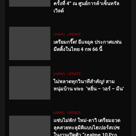
ครั้งที่ 4” ณ ศูนย์การค้าเซ็นทรัล
เวิลด์
LIVING
UPDATE
เตรียมกรี๊ด! อีแจอุค ประกาศแฟน
มีตติ้งในไทย 4 กพ 66 นี้
LIVING
UPDATE
ไม่พลาดทุกวินาทีสำคัญ
! สาม
หนุ่มบ้าน vivo ‘หยิ่น – วอร์ – มีน’
LIVING
UPDATE
แซ่บไม่พัก! ใหม่-ดาวิ เตรียมอวด
ลุคสวยทะลุมิติแบบไฮเปอร์สเปซ
ในงานเปิดตัว “realme 10 Pro