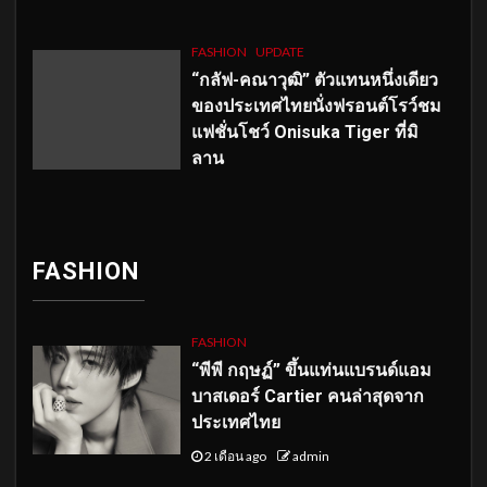
FASHION
UPDATE
“กลัฟ-คณาวุฒิ” ตัวแทนหนึ่งเดียว
ของประเทศไทยนั่งฟรอนต์โรว์ชม
แฟชั่นโชว์ Onisuka Tiger ที่มิ
ลาน
FASHION
FASHION
“พีพี กฤษฏ์” ขึ้นแท่นแบรนด์แอม
บาสเดอร์ Cartier คนล่าสุดจาก
ประเทศไทย
2 เดือน ago
admin