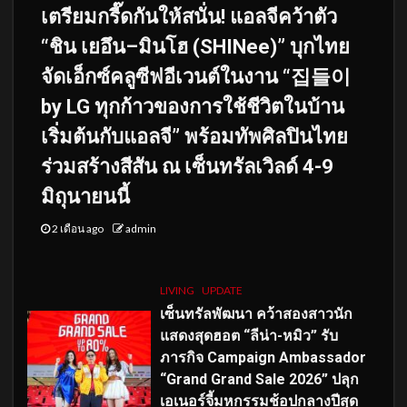
เตรียมกรี๊ดกันให้สนั่น! แอลจีคว้าตัว
“ชิน เยอึน–มินโฮ (SHINee)” บุกไทย
จัดเอ็กซ์คลูซีฟอีเวนต์ในงาน “집들이
by LG ทุกก้าวของการใช้ชีวิตในบ้าน
เริ่มต้นกับแอลจี” พร้อมทัพศิลปินไทย
ร่วมสร้างสีสัน ณ เซ็นทรัลเวิลด์ 4-9
มิถุนายนนี้
2 เดือน ago
admin
LIVING
UPDATE
เซ็นทรัลพัฒนา คว้าสองสาวนัก
แสดงสุดฮอต “ลีน่า-หมิว” รับ
ภารกิจ Campaign Ambassador
“Grand Grand Sale 2026” ปลุก
เอเนอร์จี้มหกรรมช้อปกลางปีสุด