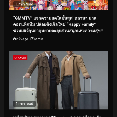
1 min read
“GMMTV” แจกความสดใสขั้นสุด! หลานๆ มาส
คอตแท็กทีม ปล่อยซิงเกิลใหม่ “Happy Family”
ชวนเจ่เจ้อุนย่าอุนยายตะลุยสวนสนุกแห่งความสุข!!
2 วัน ago
admin
UPDATE
1 min read