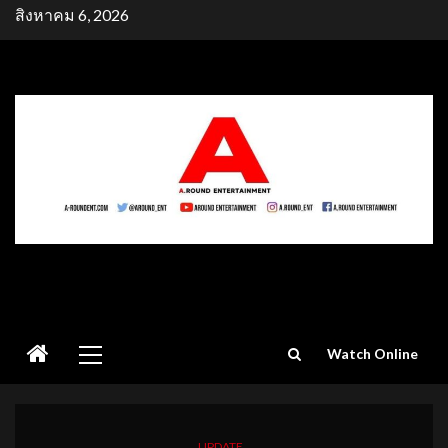
Skip
สิงหาคม 6, 2026
to
content
Primary
Watch Online
Menu
UPDATE