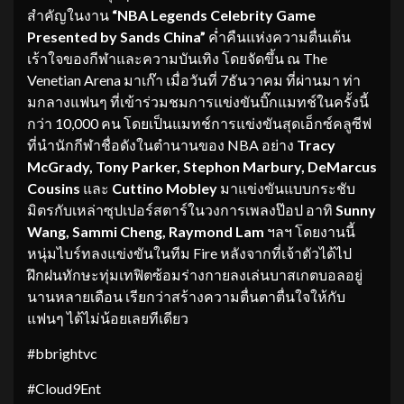
สำคัญในงาน
“
NBA Legends Celebrity Game
Presented by Sands China”
ค่ำคืนแห่งความตื่นเต้น
เร้าใจของกีฬาและความบันเทิง โดยจัดขึ้น ณ The
Venetian Arena มาเก๊า เมื่อวันที่ 7ธันวาคม ที่ผ่านมา ท่า
มกลางแฟนๆ ที่เข้าร่วมชมการแข่งขันบิ๊กแมทช์ในครั้งนี้
กว่า 10,000 คน โดยเป็นแมทช์การแข่งขันสุดเอ็กซ์คลูซีฟ
ที่นำนักกีฬาชื่อดังในตำนานของ NBA อย่าง
Tracy
McGrady, Tony Parker, Stephon Marbury, DeMarcus
Cousins
และ
Cuttino Mobley
มาแข่งขันแบบกระชับ
มิตรกับเหล่าซุปเปอร์สตาร์ในวงการเพลงป๊อป อาทิ
Sunny
Wang, Sammi Cheng, Raymond Lam
ฯลฯ โดยงานนี้
หนุ่มไบร์ทลงแข่งขันในทีม Fire หลังจากที่เจ้าตัวได้ไป
ฝึกฝนทักษะทุ่มเทฟิตซ้อมร่างกายลงเล่นบาสเกตบอลอยู่
นานหลายเดือน เรียกว่าสร้างความตื่นตาตื่นใจให้กับ
แฟนๆ ได้ไม่น้อยเลยทีเดียว
#bbrightvc
#Cloud9Ent