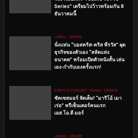
Series” เตรียมไปว้าวพร้อมกัน 8
ธันวาคมนี้
LIVING
UPDATE
นั่งแท่น “บอสคริส-คริส พีรวัส” ผุด
ธุรกิจของตัวเอง “สลัดแห่ง
อนาคต” พร้อมเปิดตัวหนังสั้น เล่น
เอง-กำกับเองครั้งแรก!
EVENT & CONCERT
LIVING
UPDATE
ซัคเซสมอร์ จัดเต็ม
!
“มาริโอ้ เมา
เร่อ” พรีเซ็นเตอร์คนแรก
เอส
.โอ.ดี มอร์
LIVING
UPDATE