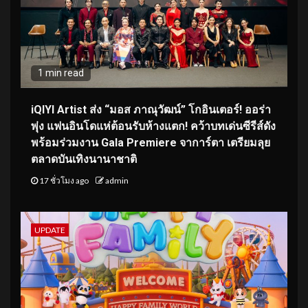
1 min read
iQIYI Artist ส่ง “มอส ภาณุวัฒน์” โกอินเตอร์! ออร่า
พุ่ง แฟนอินโดแห่ต้อนรับห้างแตก! คว้าบทเด่นซีรีส์ดัง
พร้อมร่วมงาน Gala Premiere จาการ์ตา เตรียมลุย
ตลาดบันเทิงนานาชาติ
17 ชั่วโมง ago
admin
UPDATE