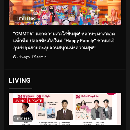
1 min read
“GMMTV” แจกความสดใสขั้นสุด! หลานๆ มาสคอต
แท็กทีม ปล่อยซิงเกิลใหม่ “Happy Family” ชวนเจ่เจ้
อุนย่าอุนยายตะลุยสวนสนุกแห่งความสุข!!
2 วัน ago
admin
LIVING
LIVING
UPDATE
1 min read