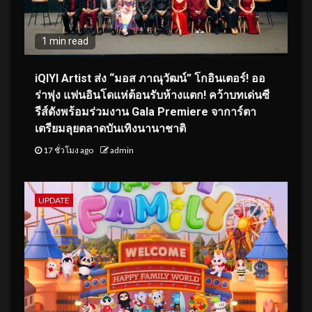
1 min read
iQIYI Artist ส่ง “มอส ภาณุวัฒน์” โกอินเตอร์! ออ
ร่าพุ่ง แฟนอินโดแห่ต้อนรับห้างแตก! คว้าบทเด่นซี
รีส์ดังพร้อมร่วมงาน Gala Premiere จาการ์ตา
เตรียมลุยตลาดบันเทิงนานาชาติ
17 ชั่วโมง ago
admin
UPDATE