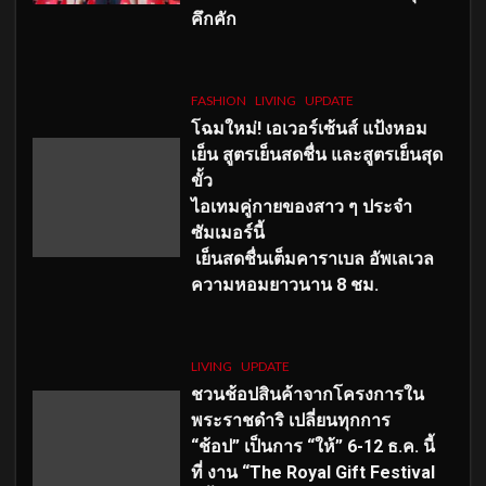
คึกคัก
FASHION
LIVING
UPDATE
โฉมใหม่
! เอเวอร์เซ้นส์ แป้งหอม
เย็น สูตรเย็นสดชื่น และสูตรเย็นสุด
ขั้ว
ไอเทมคู่กายของสาว ๆ ประจำ
ซัมเมอร์นี้
เย็นสดชื่นเต็มคาราเบล อัพเลเวล
ความหอมยาวนาน
8
ชม.
LIVING
UPDATE
ชวนช้อปสินค้าจากโครงการใน
พระราชดำริ เปลี่ยนทุกการ
“ช้อป” เป็นการ “ให้” 6-12 ธ.ค. นี้
ที่ งาน “The Royal Gift Festival