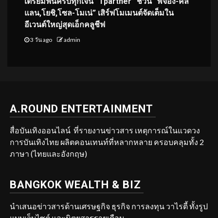
เตรียมฟินครบทุกเจน “Tpartner” ชวน “พี่จอง-คัล
แลน,โยชิ,โซล-โมเน่” เสิร์ฟโมเมนต์จัดเต็มใน
อีเวนต์ใหญ่สุดเอ็กคลูชีฟ
3 วัน ago
admin
A.ROUND ENTERTAINMENT
สื่อบันเทิงออนไลน์ ที่รายงานข่าวสาร เหตุการณ์ในแวดวง
การบันเทิงไทย ผลิตคอนเทนท์ที่หลากหลาย ครอบคลุมทั้ง 2
ภาษา (ไทยและอังกฤษ)
BANGKOK WEALTH & BIZ
นำเสนอข่าวสารด้านเศรษฐกิจ ธุรกิจ การลงทุน วาไรตี้ ทั้งรูป
แบบเว็บไซต์ และนิตยสารรายเดือน