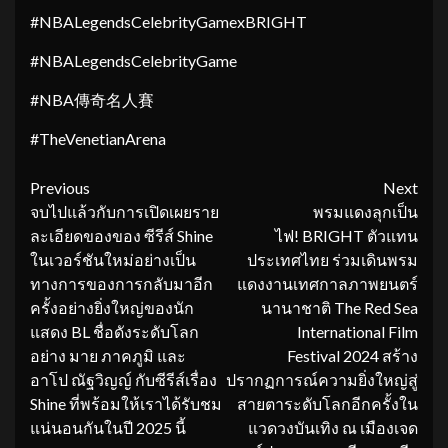
#NBALegendsCelebrityGamexBRIGHT
#NBALegendsCelebrityGame
#NBA傳奇名人賽
#TheVenetianArena
Continue
Previous
Next
จบไปแล้วกับการเปิดเผยราย
พรมแดงลุกเป็น
Reading
ละเอียดของของ ซีรีส์ Shine
ไฟ! BRIGHT ตัวแทน
ในเวอร์ชันใหม่อย่างเป็น
ประเทศไทย ร่วมเดินพรม
ทางการของการกลับมาอีก
แดงงานเทศกาลภาพยนตร์
ครั้งอย่างยิ่งใหญ่ของนัก
นานาชาติ The Red Sea
แสดง BL ชื่อดังระดับโลก
International Film
อย่าง มาย ภาคภูมิ และ
Festival 2024 สร้าง
อาโป ณัฐวิญญ์ กับซีรีส์เรื่อง
ปรากฏการณ์ความยิ่งใหญ่สู่
Shine ที่พร้อมให้เราได้รับชม
สายตาระดับโลกอีกครั้งใน
แน่นอนกันในปี 2025 นี้
แวดวงบันเทิง ณ เมืองเจด