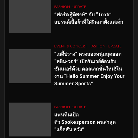
FASHION
UPDATE
“ฟอร์ด ฐิติพงษ์” กับ “Trofi”
แบรนด์เสื้อผ้าที่ใฝ่ฝันมาตั้งแต่เด็ก
EVENT & CONCERT
FASHION
UPDATE
“เลดี้ปราง” ควงสองหนุ่มสุดฮอต
“หยิ่น-วอร์” เปิดรันเวย์ต้อนรับ
ซัมเมอร์ด้วย คอลเลกชั่นใหม่!ใน
งาน “Hello Summer Enjoy Your
Summer Sports”
FASHION
UPDATE
แพนทีนเปิด
ตัว
Spokesperson คนล่าสุด
“แจ็คสัน หวัง”