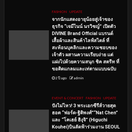
FASHION
UPDATE
จากนักแสดงอายุน้อยสู่เจ้าของ
ธุรกิจ “เจมีไนน์ นรวิชญ์” เปิดตัว
DIVINE Brand Official แบรนด์
เสื้อผ้าและสินค้าไลฟ์สไตล์ ที่
สะท้อนบุคลิกและความชอบของ
เจ้าตัว ผสานความเรียบง่าย แต่
แฝงไปด้วยความสนุก ชิค สตรีท ที่
ขอติดแกลมและเท่ตามแบบฉบับ
2 ปี ago
admin
EVENT & CONCERT
FASHION
UPDATE
ปังไม่ไหว! 3 พระเอกซีรีส์วายสุด
ฮอต “ฟอร์ด-ฐิติพงศ์”“Nat Chen”
และ “โคเฮย์ ฮิงุจิ” (Higuchi
Kouhei)บินลัดฟ้าร่วมงาน SEOUL