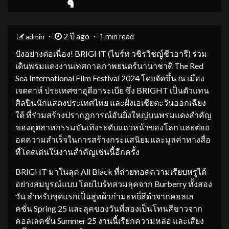
2 ปี ago
admin
1 min read
ปังอย่างต่อเนื่อง! BRIGHT (ไบร์ท วชิรวิชญ์ชีวอารี) ร่วม
เดินพรมแดงงานเทศกาลภาพยนตร์นานาชาติ The Red
Sea International Film Festival 2024 โดยจัดขึ้น ณ เมือง
เจดดาห์ ประเทศซาอุดีอาระเบีย ซึ่ง BRIGHT เป็นตัวแทน
ศิลปินนักแสดงประเทศไทย และฝั่งเอเชียตะวันออกเฉียง
ใต้ ที่ร่วมสร้างปรากฏการณ์อันยิ่งใหญ่บนพรมแดงสำคัญ
ของอุตสาหกรรมบันเทิงระดับแถวหน้าของโลก และต่อย
อดความสำเร็จในการสร้างกระแสนิยมและมูลค่าทางสื่อ
ที่โดดเด่นในงานสำคัญเช่นนี้อีกครั้ง
BRIGHT มาในลุค All Black ที่ถ่ายทอดความเรียบหรูได้
อย่างสมบูรณ์แบบ โดยไบร์ทสวมลุคจาก Burberry ทั้งสอง
วัน สำหรับชุดแรกเป็นสูทผ้ากำมะหยี่สีดำจากคอลเล
คชั่น Spring 25 และลุคของวันที่สองเป็นโทนสีขาวจาก
คอลเลคชั่น Summer 25 งานนี้เรียกความหล่อ และเสียง