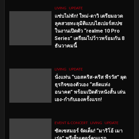
LIVING
UPDATE
แซ่บไม่พัก! ใหม่-ดาวิ เตรียมอวด
ลุคสวยทะลุมิติแบบไฮเปอร์สเปซ
ในงานเปิดตัว “realme 10 Pro
Series” เตรียมไปว้าวพร้อมกัน 8
ธันวาคมนี้
LIVING
UPDATE
นั่งแท่น “บอสคริส-คริส พีรวัส” ผุด
ธุรกิจของตัวเอง “สลัดแห่ง
อนาคต” พร้อมเปิดตัวหนังสั้น เล่น
เอง-กำกับเองครั้งแรก!
EVENT & CONCERT
LIVING
UPDATE
ซัคเซสมอร์ จัดเต็ม
!
“มาริโอ้ เมา
เร่อ” พรีเซ็นเตอร์คนแรก