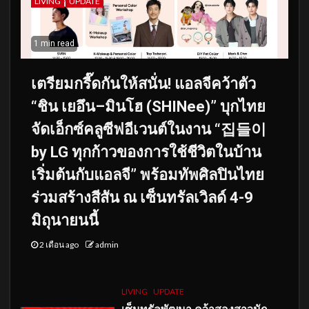
LIVING
UPDATE
1 min read
เตรียมกรี๊ดกันให้สนั่น! แอลจีคว้าตัว
“ชิน เยอึน–มินโฮ (SHINee)” บุกไทย
จัดเอ็กซ์คลูซีฟอีเวนต์ในงาน “집들이
by LG ทุกก้าวของการใช้ชีวิตในบ้าน
เริ่มต้นกับแอลจี” พร้อมทัพศิลปินไทย
ร่วมสร้างสีสัน ณ เซ็นทรัลเวิลด์ 4-9
มิถุนายนนี้
2 เดือน ago
admin
LIVING
UPDATE