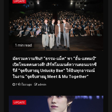
UPDATE
1 min read
มัดรวมความฟิน!! “ธรรม-แม็ค” พา “อั๋น-แสตมป์”
เปิดโหมดคนดวงดี! เสิร์ฟโมเมนต์หวานตอนแรกซี
รีส์ “จุดจีบสายมู Unlucky Bae” ให้อินทุกอารมณ์
ในงาน “จุดจีบสายมู Meet & Mu Together”
7 ชั่วโมง ago
admin
UPDATE