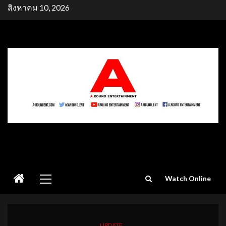
Skip
สิงหาคม 10, 2026
to
content
Primary
Watch Online
Menu
UPDATE