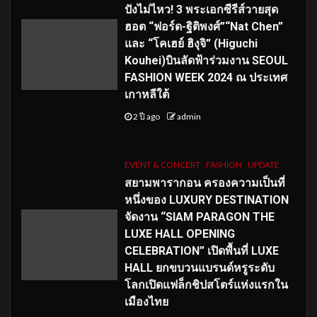
ปังไม่ไหว! 3 พระเอกซีรีส์วายสุด
ฮอต “ฟอร์ด-ฐิติพงศ์”“Nat Chen”
และ “โคเฮย์ ฮิงุจิ” (Higuchi
Kouhei)บินลัดฟ้าร่วมงาน SEOUL
FASHION WEEK 2024 ณ ประเทศ
เกาหลีใต้
2 ปี ago
admin
EVENT & CONCERT
FASHION
UPDATE
สยามพารากอน ครองความเป็นที่
หนึ่งของ LUXURY DESTINATION
จัดงาน “SIAM PARAGON THE
LUXE HALL OPENING
CELEBRATION” เปิดพื้นที่ LUXE
HALL ยกขบวนแบรนด์หรูระดับ
โลกเปิดแฟล็กชิปสโตร์แห่งแรกใน
เมืองไทย