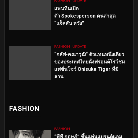
FASHION
UPDATE
แพนทีนเปิด
ตัว
Spokesperson คนล่าสุด
“แจ็คสัน หวัง”
FASHION
UPDATE
“กลัฟ-คณาวุฒิ” ตัวแทนหนึ่งเดียว
ของประเทศไทยนั่งฟรอนต์โรว์ชม
แฟชั่นโชว์ Onisuka Tiger ที่มิ
ลาน
FASHION
FASHION
“พีพี กฤษฏ์” ขึ้นแท่นแบรนด์แอม