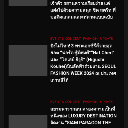
เจ้าตัว ผสานความเรียบง่าย แต่
แฝงไปด้วยความสนุก ชิค สตรีท ที่
ขอติดแกลมและเท่ตามแบบฉบับ
EVENT & CONCERT
FASHION
UPDATE
ปังไม่ไหว! 3 พระเอกซีรีส์วายสุด
ฮอต “ฟอร์ด-ฐิติพงศ์”“Nat Chen”
และ “โคเฮย์ ฮิงุจิ” (Higuchi
Kouhei)บินลัดฟ้าร่วมงาน SEOUL
FASHION WEEK 2024 ณ ประเทศ
เกาหลีใต้
EVENT & CONCERT
FASHION
UPDATE
สยามพารากอน ครองความเป็นที่
หนึ่งของ LUXURY DESTINATION
จัดงาน “SIAM PARAGON THE