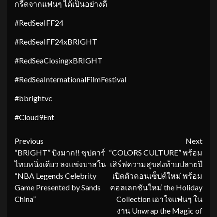
กรี๊ดจากแฟนๆ ได้เป็นอย่างดี
#RedSeaIFF24
#RedSeaIFF24xBRIGHT
#RedSeaClosingxBRIGHT
#RedSeaInternationalFilmFestival
#bbrightvc
#Cloud9Ent
Continue
Previous
Next
“BRIGHT” ปังมาก!! ซุปตาร์
“COLORS CULTURE” พร้อม
Reading
ไทยหนึ่งเดียว ลงแข่งบาสใน
เสิร์ฟความสุขส่งท้ายปลายปี
“NBA Legends Celebrity
เปิดตัวคอนเซ็ปต์ใหม่ พร้อม
Game Presented by Sands
คอลเลกชันใหม่ the Holiday
China”
Collection เอาใจแฟนๆ ใน
งาน Unwrap the Magic of