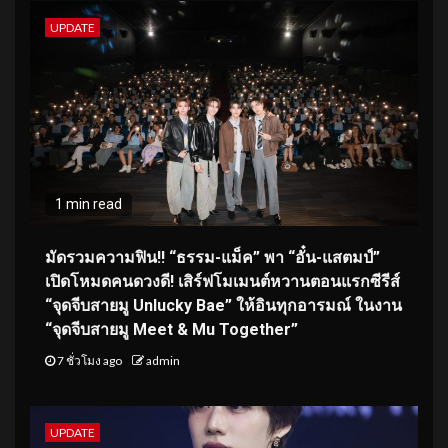
UPDATE
1 min read
มัดรวมความฟิน!! “ธรรม-แม็ค” พา “อั๋น-แสตมป์”
เปิดโหมดคนดวงดี! เสิร์ฟโมเมนต์หวานตอนแรกซีรีส์
“จุดจีบสายมู Unlucky Bae” ให้อินทุกอารมณ์ ในงาน
“จุดจีบสายมู Meet & Mu Together”
7 ชั่วโมง ago
admin
UPDATE