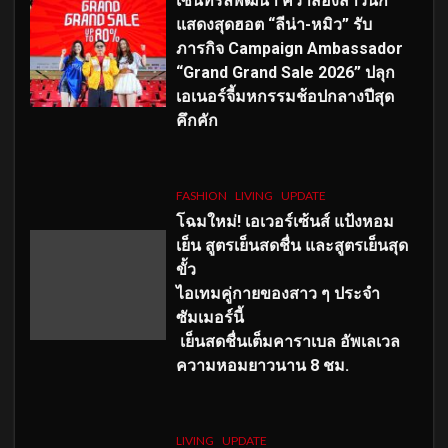
เซ็นทรัลพัฒนา คว้าสองสาวนัก
แสดงสุดฮอต “ลีน่า-หมิว” รับ
ภารกิจ Campaign Ambassador
“Grand Grand Sale 2026” ปลุก
เอเนอร์จี้มหกรรมช้อปกลางปีสุด
คึกคัก
FASHION
LIVING
UPDATE
โฉมใหม่
! เอเวอร์เซ้นส์ แป้งหอม
เย็น สูตรเย็นสดชื่น และสูตรเย็นสุด
ขั้ว
ไอเทมคู่กายของสาว ๆ ประจำ
ซัมเมอร์นี้
เย็นสดชื่นเต็มคาราเบล อัพเลเวล
ความหอมยาวนาน
8
ชม.
LIVING
UPDATE