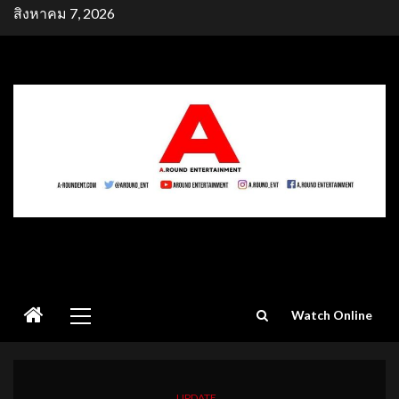
Skip
สิงหาคม 7, 2026
to
content
Primary
Watch Online
Menu
UPDATE