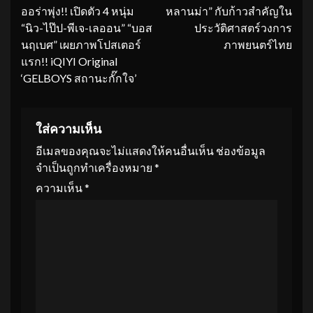
ออร่าพุ่ง!! เปิดตัว 4 หนุ่ม
หลานม่า” กับก้าวสำคัญใน
Reading
“นิว-ไป๊ป-พีเจ-เลออน” “บอส
ประวัติศาสตร์วงการ
นฤเบศ” เผยภาพโปสเตอร์
ภาพยนตร์ไทย
แรก!! iQIYI Original
‘GELBOYS สถานะกั๊กใจ’
ใส่ความเห็น
อีเมลของคุณจะไม่แสดงให้คนอื่นเห็น
ช่องข้อมูล
จำเป็นถูกทำเครื่องหมาย
*
ความเห็น
*