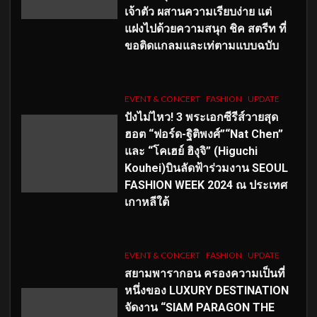
เจ้าตัว ผสานความเรียบง่าย แต่
แฝงไปด้วยความสนุก ชิค สตรีท ที่
ขอติดแกลมและเท่ตามแบบฉบับ
EVENT & CONCERT
FASHION
UPDATE
ปังไม่ไหว! 3 พระเอกซีรีส์วายสุด
ฮอต “ฟอร์ด-ฐิติพงศ์”“Nat Chen”
และ “โคเฮย์ ฮิงุจิ” (Higuchi
Kouhei)บินลัดฟ้าร่วมงาน SEOUL
FASHION WEEK 2024 ณ ประเทศ
เกาหลีใต้
EVENT & CONCERT
FASHION
UPDATE
สยามพารากอน ครองความเป็นที่
หนึ่งของ LUXURY DESTINATION
จัดงาน “SIAM PARAGON THE