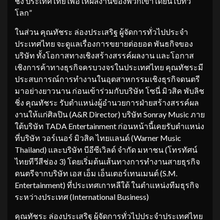
ชิ่ง ประเทศไทย เพื่อให้ผลงานของพวกเขาได้ยินไปทั่ว
โลก”
ในส่วน คุณทัชระ ล่องประเสริฐ ผู้จัดการทั่วไปประจำ
ประเทศไทย จะดูแลเรื่องการขยายต่อยอด พันธกิจของ
บริษัท ทั้งโอกาสทางเชิงสร้างสรรค์ผลงาน และโอกาส
เชิงการค้าทางธุรกิจครบวงจรในประเทศไทย คุณทัชระมี
ประสบการณ์การทำงานในอุตสาหกรรมเชิงธุรกิจดนตรี
มาอย่างยาวนาน ก่อนเข้าร่วมกับบริษัท โซนี่ มิวสิค พับลิช
ชิ่ง คุณทัชระ รับตำแหน่งผู้อำนวยการฝ่ายสร้างสรรค์ผล
งานให้แก่ศิลปิน (A&R Director) บริษัท Sonray Music ภาย
ใต้บริษัท TADA Entertainment ก่อนหน้านี้เคยรับตำแหน่ง
ที่บริษัท วอร์เนอร์ มิวสิค ไทยแลนด์ (Warner Music
Thailand) และบริษัท บีอีซีเวิลด์ จำกัด มหาชน (โทรทัศน์
ไทยทีวีสีช่อง 3) โดยเริ่มต้นเส้นทางการทำงานสายธุรกิจ
ดนตรีจากบริษัท เอส เอ็ม เอ็นเตอร์เทนเมนต์ (S.M.
Entertainment) ที่ประเทศเกาหลีใต้ ในตำแหน่งทีมธุรกิจ
ระหว่างประเทศ (International Business)
คุณทัชระ ล่องประเสริฐ ผู้จัดการทั่วไปประจำประเทศไทย