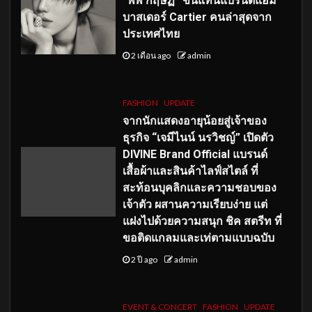
“พีพี กฤษฏ์” ขึ้นแท่นแบรนด์แอม
บาสเดอร์ Cartier คนล่าสุดจาก
ประเทศไทย
2 เดือน ago
admin
FASHION
UPDATE
จากนักแสดงอายุน้อยสู่เจ้าของ
ธุรกิจ “เจมีไนน์ นรวิชญ์” เปิดตัว
DIVINE Brand Official แบรนด์
เสื้อผ้าและสินค้าไลฟ์สไตล์ ที่
สะท้อนบุคลิกและความชอบของ
เจ้าตัว ผสานความเรียบง่าย แต่
แฝงไปด้วยความสนุก ชิค สตรีท ที่
ขอติดแกลมและเท่ตามแบบฉบับ
2 ปี ago
admin
EVENT & CONCERT
FASHION
UPDATE