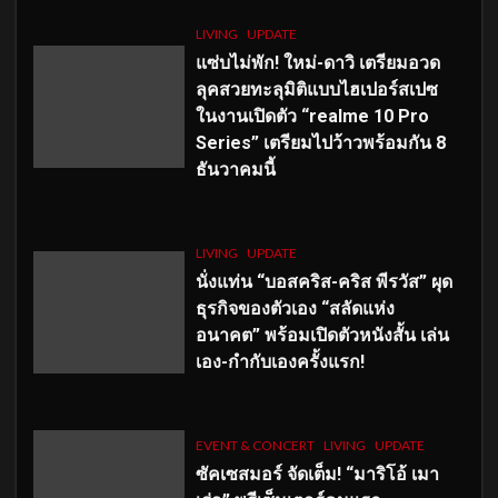
LIVING
UPDATE
แซ่บไม่พัก! ใหม่-ดาวิ เตรียมอวด
ลุคสวยทะลุมิติแบบไฮเปอร์สเปซ
ในงานเปิดตัว “realme 10 Pro
Series” เตรียมไปว้าวพร้อมกัน 8
ธันวาคมนี้
LIVING
UPDATE
นั่งแท่น “บอสคริส-คริส พีรวัส” ผุด
ธุรกิจของตัวเอง “สลัดแห่ง
อนาคต” พร้อมเปิดตัวหนังสั้น เล่น
เอง-กำกับเองครั้งแรก!
EVENT & CONCERT
LIVING
UPDATE
ซัคเซสมอร์ จัดเต็ม
!
“มาริโอ้ เมา