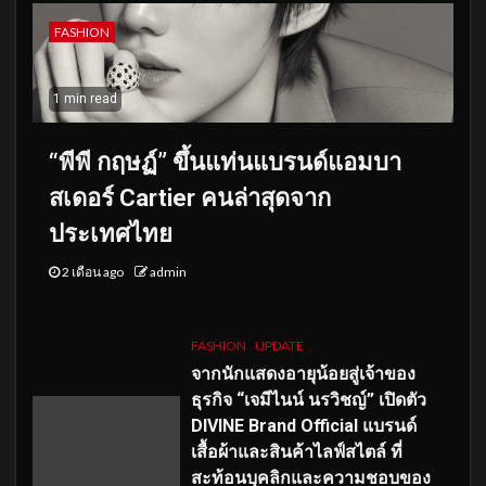
FASHION
1 min read
“พีพี กฤษฏ์” ขึ้นแท่นแบรนด์แอมบา
สเดอร์ Cartier คนล่าสุดจาก
ประเทศไทย
2 เดือน ago
admin
FASHION
UPDATE
จากนักแสดงอายุน้อยสู่เจ้าของ
ธุรกิจ “เจมีไนน์ นรวิชญ์” เปิดตัว
DIVINE Brand Official แบรนด์
เสื้อผ้าและสินค้าไลฟ์สไตล์ ที่
สะท้อนบุคลิกและความชอบของ