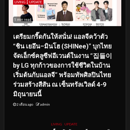
LIVING
UPDATE
1 min read
เตรียมกรี๊ดกันให้สนั่น! แอลจีคว้าตัว
“ชิน เยอึน–มินโฮ (SHINee)” บุกไทย
จัดเอ็กซ์คลูซีฟอีเวนต์ในงาน “집들이
by LG ทุกก้าวของการใช้ชีวิตในบ้าน
เริ่มต้นกับแอลจี” พร้อมทัพศิลปินไทย
ร่วมสร้างสีสัน ณ เซ็นทรัลเวิลด์ 4-9
มิถุนายนนี้
2 เดือน ago
admin
LIVING
UPDATE