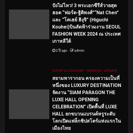
ปังไม่ไหว! 3 พระเอกซีรีส์วายสุด
ฮอต “ฟอร์ด-ฐิติพงศ์”“Nat Chen”
และ “โคเฮย์ ฮิงุจิ” (Higuchi
Kouhei)บินลัดฟ้าร่วมงาน SEOUL
FASHION WEEK 2024 ณ ประเทศ
เกาหลีใต้
2 ปี ago
admin
EVENT & CONCERT
FASHION
UPDATE
สยามพารากอน ครองความเป็นที่
หนึ่งของ LUXURY DESTINATION
จัดงาน “SIAM PARAGON THE
LUXE HALL OPENING
CELEBRATION” เปิดพื้นที่ LUXE
HALL ยกขบวนแบรนด์หรูระดับ
โลกเปิดแฟล็กชิปสโตร์แห่งแรกใน
เมืองไทย