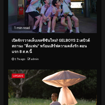
1 min read
เปิดจักรวาลเล็บเจลซีซันใหม่! GELBOYS 2 เดบิวต์
สถานะ “ติ่งแฟน” พร้อมเสิร์ฟความคลั่งรัก ตอน
แรก 8 ส.ค.นี้
1 วัน ago
admin
UPDATE