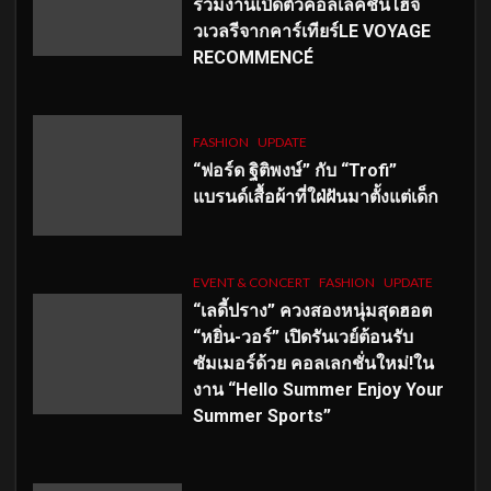
ร่วมงานเปิดตัวคอลเลคชั่นไฮจิ
วเวลรีจากคาร์เทียร์LE VOYAGE
RECOMMENCÉ
FASHION
UPDATE
“ฟอร์ด ฐิติพงษ์” กับ “Trofi”
แบรนด์เสื้อผ้าที่ใฝ่ฝันมาตั้งแต่เด็ก
EVENT & CONCERT
FASHION
UPDATE
“เลดี้ปราง” ควงสองหนุ่มสุดฮอต
“หยิ่น-วอร์” เปิดรันเวย์ต้อนรับ
ซัมเมอร์ด้วย คอลเลกชั่นใหม่!ใน
งาน “Hello Summer Enjoy Your
Summer Sports”