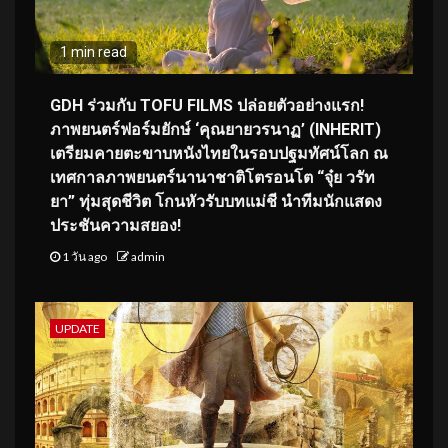
1 min read
GDH ร่วมกับ TOFU FILMS ปล่อยตัวอย่างแรก!
ภาพยนตร์ฟอร์มยักษ์ ‘คุณยายวรนาฏ’ (INHERIT)
เตรียมคายตะขาบหนังไทยในรอบปฐมทัศน์โลก ณ
เทศกาลภาพยนตร์นานาชาติโตรอนโต “จุ๋ย วรัท
ยา” ทุ่มสุดชีวิต โกนหัวรับบทแม่ชี นำทีมนักแสดง
ประชันความสยอง!
1 วัน ago
admin
UPDATE