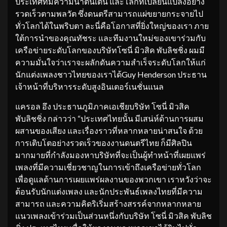
ประเทศที่มีความน่าตื่นเต้น และโลกที่เปลี่ยนแปลงอย่าง
รวดเร็วตามพลวัต ซึ่งดนตรีสามารถแผ่ขยายกระจายไป
ทั่วโลกได้ในพริบตา ละนี่คือโอกาสที่ยิ่งใหญ่ของเรา ภาย
ใต้การนำของคุณทัชระ และทีมงานใหม่ของเขาร่วมกับ
เครือข่ายระดับโลกของบริษัทโซนี่ มิวสิค พับลิชชิ่ง ผมมี
ความมั่นใจว่าเราจะผลักดันความสำเร็จระดับโลกให้แก่
นักแต่งเพลงชาวไทยของเราได้Guy Henderson ประธาน
เจ้าหน้าที่บริหารระดับสูงอินเตอร์เนชั่นแนล
แครอล อึง ประธานภูมิภาคเอเชียบริษัท โซนี่ มิวสิค
พับลิชชิ่ง กล่าวว่า “ประเทศไทยนั้น มีเสน่ห์ด้านการผสม
ผสานของเสียง และเรื่องราวที่หลากหลายน่าสนใจ ด้วย
การเติบโตอย่างรวดเร็วของงานดนตรีไทย ก็มีศิลปิน
มากมายที่กำลังมองหาบริษัทที่จะเป็นผู้ทำหน้าที่เผยแพร่
เพลงที่มีความเชี่ยวชาญในการเข้าถึงเครือข่ายทั่วโลก
เพื่อดูแลด้านการเผยแพร่ผลงานของพวกเขา เราหวังว่าจะ
ต้อนรับนักแต่งเพลง และนักประพันธ์เพลงไทยที่มีความ
สามารถ และความคิดริเริ่มสร้างสรรค์จากหลากหลาย
แนวเพลงเข้าร่วมเป็นส่วนหนึ่งกับบริษัท โซนี่ มิวสิค พับลิช