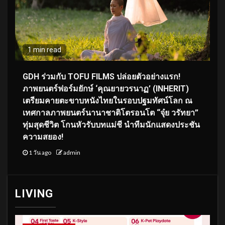
1 min read
GDH ร่วมกับ TOFU FILMS ปล่อยตัวอย่างแรก!
ภาพยนตร์ฟอร์มยักษ์ ‘คุณยายวรนาฏ’ (INHERIT)
เตรียมคายตะขาบหนังไทยในรอบปฐมทัศน์โลก ณ
เทศกาลภาพยนตร์นานาชาติโตรอนโต “จุ๋ย วรัทยา”
ทุ่มสุดชีวิต โกนหัวรับบทแม่ชี นำทีมนักแสดงประชัน
ความสยอง!
1 วัน ago
admin
LIVING