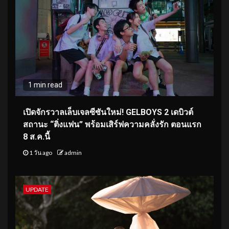
1 min read
เปิดจักรวาลเล็บเจลซีซันใหม่! GELBOYS 2 เดบิวต์
สถานะ “ติ่งแฟน” พร้อมเสิร์ฟความคลั่งรัก ตอนแรก
8 ส.ค.นี้
1 วัน ago
admin
UPDATE