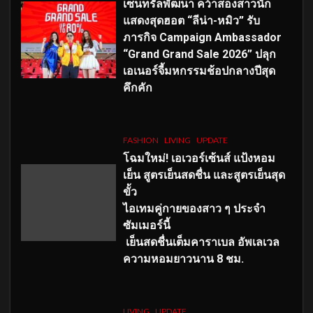
เซ็นทรัลพัฒนา คว้าสองสาวนัก
แสดงสุดฮอต “ลีน่า-หมิว” รับ
ภารกิจ Campaign Ambassador
“Grand Grand Sale 2026” ปลุก
เอเนอร์จี้มหกรรมช้อปกลางปีสุด
คึกคัก
FASHION
LIVING
UPDATE
โฉมใหม่
! เอเวอร์เซ้นส์ แป้งหอม
เย็น สูตรเย็นสดชื่น และสูตรเย็นสุด
ขั้ว
ไอเทมคู่กายของสาว ๆ ประจำ
ซัมเมอร์นี้
เย็นสดชื่นเต็มคาราเบล อัพเลเวล
ความหอมยาวนาน
8
ชม.
LIVING
UPDATE