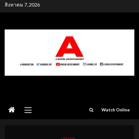
Skip
สิงหาคม 7, 2026
to
content
Primary
Watch Online
Menu
UPDATE