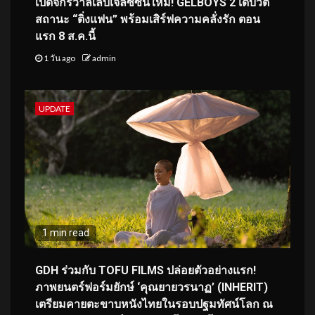
เปิดจักรวาลเล็บเจลซีซันใหม่! GELBOYS 2 เดบิวต์
สถานะ “ติ่งแฟน” พร้อมเสิร์ฟความคลั่งรัก ตอน
แรก 8 ส.ค.นี้
1 วัน ago
admin
UPDATE
1 min read
GDH ร่วมกับ TOFU FILMS ปล่อยตัวอย่างแรก!
ภาพยนตร์ฟอร์มยักษ์ ‘คุณยายวรนาฏ’ (INHERIT)
เตรียมคายตะขาบหนังไทยในรอบปฐมทัศน์โลก ณ