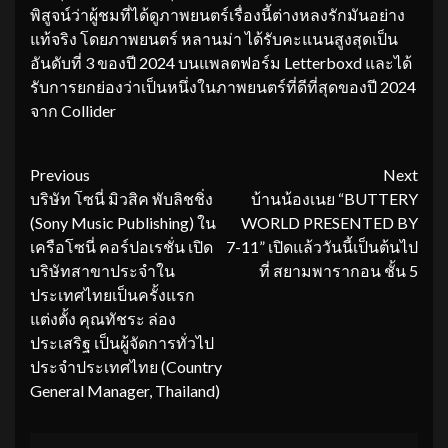
พิสูจน์ว่าผู้ชมที่ได้ดูภาพยนตร์เรื่องนี้ต่างหลงรักมันอย่าง
แท้จริง โดยภาพยนตร์ หลานม่า ได้รับคะแนนสูงสุดเป็น
อันดับที่ 3 ของปี 2024 บนแพลตฟอร์ม Letterboxd และได้
รับการยกย่องว่าเป็นหนึ่งในภาพยนตร์ที่ดีที่สุดของปี 2024
จาก Collider
Continue
Previous
Next
บริษัท โซนี่ มิวสิค พับลิชชิ่ง
บ้านน้องเนย “BUTTERY
Reading
(Sony Music Publishing) ใน
WORLD PRESENTED BY
เครือโซนี่ คอร์ปอเรชั่น เปิด
7-11” เปิดแล้ววันนี้เป็นต้นไป
บริษัทสาขาประจำใน
ที่ สยามพารากอน ชั้น 5
ประเทศไทยเป็นครั้งแรก
แต่งตั้ง คุณทัชระ ล่อง
ประเสริฐ เป็นผู้จัดการทั่วไป
ประจำประเทศไทย (Country
General Manager, Thailand)