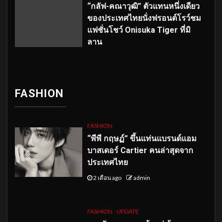
“กลัฟ-คณาวุฒิ” ตัวแทนหนึ่งเดียว
ของประเทศไทยนั่งฟรอนต์โรว์ชม
แฟชั่นโชว์ Onisuka Tiger ที่มิ
ลาน
FASHION
FASHION
“พีพี กฤษฏ์” ขึ้นแท่นแบรนด์แอม
บาสเดอร์ Cartier คนล่าสุดจาก
ประเทศไทย
2 เดือน ago
admin
FASHION
UPDATE