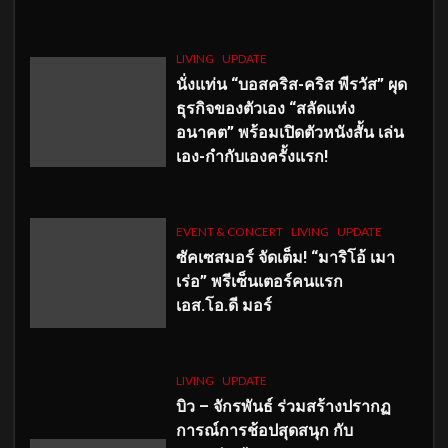
LIVING
UPDATE
นั่งแท่น “บอสคริส-คริส พีรวัส” ผุด
ธุรกิจของตัวเอง “สลัดแห่ง
อนาคต” พร้อมเปิดตัวหนังสั้น เล่น
เอง-กำกับเองครั้งแรก!
EVENT & CONCERT
LIVING
UPDATE
ซัคเซสมอร์ จัดเต็ม
!
“มาริโอ้ เมา
เร่อ” พรีเซ็นเตอร์คนแรก
เอส
.โอ.ดี มอร์
LIVING
UPDATE
บิว – จักรพันธ์ ร่วมสร้างปรากฏ
การณ์การช้อปสุดสนุก กับ