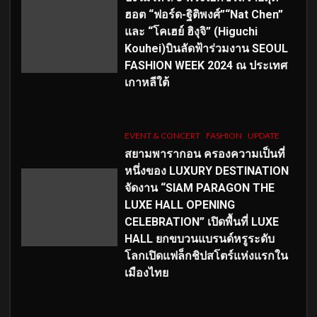
ฮอต “ฟอร์ด-ฐิติพงศ์”“Nat Chen”
และ “โคเฮย์ ฮิงุจิ” (Higuchi
Kouhei)บินลัดฟ้าร่วมงาน SEOUL
FASHION WEEK 2024 ณ ประเทศ
เกาหลีใต้
EVENT & CONCERT
FASHION
UPDATE
สยามพารากอน ครองความเป็นที่
หนึ่งของ LUXURY DESTINATION
จัดงาน “SIAM PARAGON THE
LUXE HALL OPENING
CELEBRATION” เปิดพื้นที่ LUXE
HALL ยกขบวนแบรนด์หรูระดับ
โลกเปิดแฟล็กชิปสโตร์แห่งแรกใน
เมืองไทย