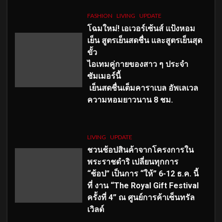
FASHION
LIVING
UPDATE
โฉมใหม่
! เอเวอร์เซ้นส์ แป้งหอม
เย็น สูตรเย็นสดชื่น และสูตรเย็นสุด
ขั้ว
ไอเทมคู่กายของสาว ๆ ประจำ
ซัมเมอร์นี้
เย็นสดชื่นเต็มคาราเบล อัพเลเวล
ความหอมยาวนาน
8
ชม.
LIVING
UPDATE
ชวนช้อปสินค้าจากโครงการใน
พระราชดำริ เปลี่ยนทุกการ
“ช้อป” เป็นการ “ให้” 6-12 ธ.ค. นี้
ที่ งาน “The Royal Gift Festival
ครั้งที่ 4” ณ ศูนย์การค้าเซ็นทรัล
เวิลด์