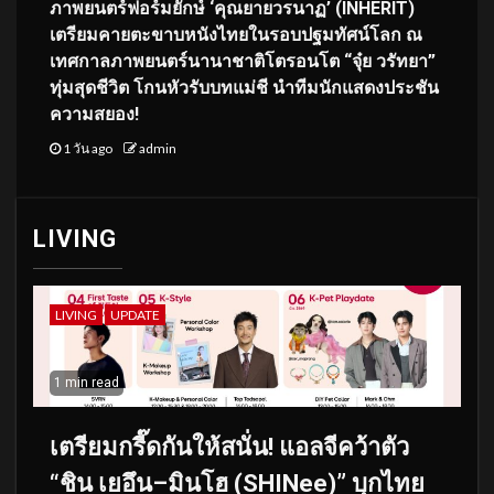
ภาพยนตร์ฟอร์มยักษ์ ‘คุณยายวรนาฏ’ (INHERIT)
เตรียมคายตะขาบหนังไทยในรอบปฐมทัศน์โลก ณ
เทศกาลภาพยนตร์นานาชาติโตรอนโต “จุ๋ย วรัทยา”
ทุ่มสุดชีวิต โกนหัวรับบทแม่ชี นำทีมนักแสดงประชัน
ความสยอง!
1 วัน ago
admin
LIVING
LIVING
UPDATE
1 min read
เตรียมกรี๊ดกันให้สนั่น! แอลจีคว้าตัว
“ชิน เยอึน–มินโฮ (SHINee)” บุกไทย