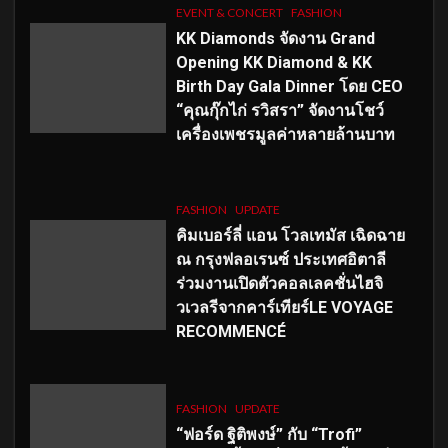
EVENT & CONCERT
FASHION
KK Diamonds จัดงาน Grand
Opening KK Diamond & KK
Birth Day Gala Dinner โดย CEO
“คุณกุ๊กไก่ รวิสรา” จัดงานโชว์
เครื่องเพชรมูลค่าหลายล้านบาท
FASHION
UPDATE
คิมเบอร์ลี่ แอน โวลเทมัส เฉิดฉาย
ณ กรุงฟลอเรนซ์ ประเทศอิตาลี
ร่วมงานเปิดตัวคอลเลคชั่นไฮจิ
วเวลรีจากคาร์เทียร์LE VOYAGE
RECOMMENCÉ
FASHION
UPDATE
“ฟอร์ด ฐิติพงษ์” กับ “Trofi”