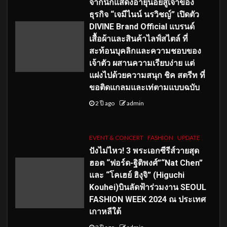
จากนักแสดงอายุน้อยสู่เจ้าของ
ธุรกิจ “เจมีไนน์ นรวิชญ์” เปิดตัว
DIVINE Brand Official แบรนด์
เสื้อผ้าและสินค้าไลฟ์สไตล์ ที่
สะท้อนบุคลิกและความชอบของ
เจ้าตัว ผสานความเรียบง่าย แต่
แฝงไปด้วยความสนุก ชิค สตรีท ที่
ขอติดแกลมและเท่ตามแบบฉบับ
2 ปี ago
admin
EVENT & CONCERT
FASHION
UPDATE
ปังไม่ไหว! 3 พระเอกซีรีส์วายสุด
ฮอต “ฟอร์ด-ฐิติพงศ์”“Nat Chen”
และ “โคเฮย์ ฮิงุจิ” (Higuchi
Kouhei)บินลัดฟ้าร่วมงาน SEOUL
FASHION WEEK 2024 ณ ประเทศ
เกาหลีใต้