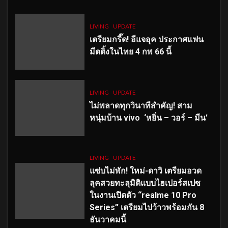
LIVING
UPDATE
เตรียมกรี๊ด! อีแจอุค ประกาศแฟน
มีตติ้งในไทย 4 กพ 66 นี้
LIVING
UPDATE
ไม่พลาดทุกวินาทีสำคัญ
! สาม
หนุ่มบ้าน vivo ‘หยิ่น – วอร์ – มีน’
LIVING
UPDATE
แซ่บไม่พัก! ใหม่-ดาวิ เตรียมอวด
ลุคสวยทะลุมิติแบบไฮเปอร์สเปซ
ในงานเปิดตัว “realme 10 Pro
Series” เตรียมไปว้าวพร้อมกัน 8
ธันวาคมนี้