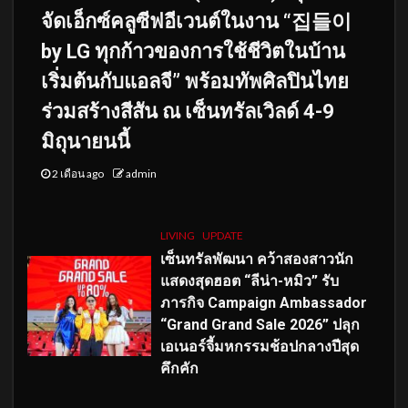
จัดเอ็กซ์คลูซีฟอีเวนต์ในงาน “집들이
by LG ทุกก้าวของการใช้ชีวิตในบ้าน
เริ่มต้นกับแอลจี” พร้อมทัพศิลปินไทย
ร่วมสร้างสีสัน ณ เซ็นทรัลเวิลด์ 4-9
มิถุนายนนี้
2 เดือน ago
admin
LIVING
UPDATE
เซ็นทรัลพัฒนา คว้าสองสาวนัก
แสดงสุดฮอต “ลีน่า-หมิว” รับ
ภารกิจ Campaign Ambassador
“Grand Grand Sale 2026” ปลุก
เอเนอร์จี้มหกรรมช้อปกลางปีสุด
คึกคัก