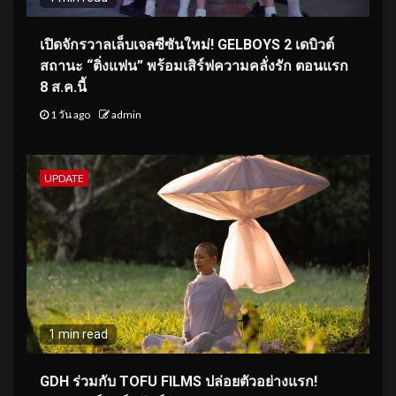
เปิดจักรวาลเล็บเจลซีซันใหม่! GELBOYS 2 เดบิวต์
สถานะ “ติ่งแฟน” พร้อมเสิร์ฟความคลั่งรัก ตอนแรก
8 ส.ค.นี้
1 วัน ago
admin
UPDATE
1 min read
GDH ร่วมกับ TOFU FILMS ปล่อยตัวอย่างแรก!