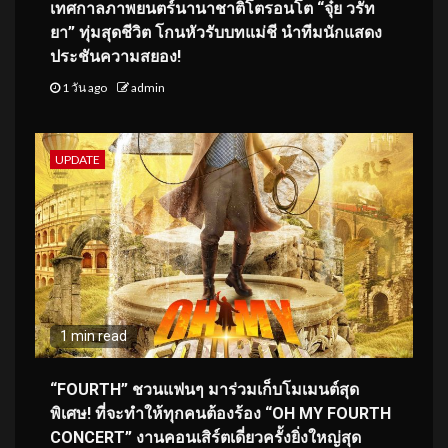
เทศกาลภาพยนตร์นานาชาติโตรอนโต “จุ๋ย วรัท
ยา” ทุ่มสุดชีวิต โกนหัวรับบทแม่ชี นำทีมนักแสดง
ประชันความสยอง!
1 วัน ago
admin
UPDATE
1 min read
“FOURTH” ชวนแฟนๆ มาร่วมเก็บโมเมนต์สุด
พิเศษ! ที่จะทำให้ทุกคนต้องร้อง “OH MY FOURTH
CONCERT” งานคอนเสิร์ตเดี่ยวครั้งยิ่งใหญ่สุด