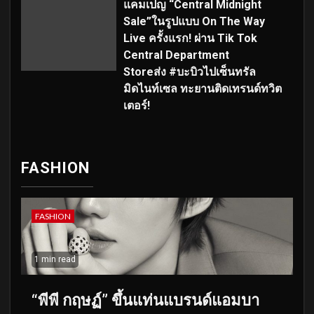
แคมเปญ “Central Midnight
Sale”ในรูปแบบ On The Way
Live ครั้งแรก! ผ่าน Tik Tok
Central Department
Storeส่ง #บะบิวไปเซ็นทรัล
มิดไนท์เซล ทะยานติดเทรนด์ทวิต
เตอร์!
FASHION
FASHION
1 min read
“พีพี กฤษฏ์” ขึ้นแท่นแบรนด์แอมบา