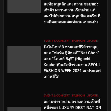
สะท้อนบุคลิกและความชอบของ
เจ้าตัว ผสานความเรียบง่าย แต่
แฝงไปด้วยความสนุก ชิค สตรีท ที่
ขอติดแกลมและเท่ตามแบบฉบับ
EVENT & CONCERT
FASHION
UPDATE
ปังไม่ไหว! 3 พระเอกซีรีส์วายสุด
ฮอต “ฟอร์ด-ฐิติพงศ์”“Nat Chen”
และ “โคเฮย์ ฮิงุจิ” (Higuchi
Kouhei)บินลัดฟ้าร่วมงาน SEOUL
FASHION WEEK 2024 ณ ประเทศ
เกาหลีใต้
EVENT & CONCERT
FASHION
UPDATE
สยามพารากอน ครองความเป็นที่
หนึ่งของ LUXURY DESTINATION