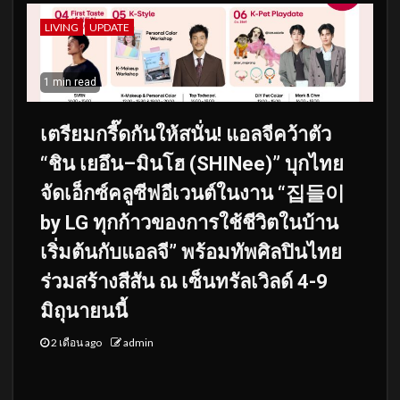
LIVING
UPDATE
1 min read
เตรียมกรี๊ดกันให้สนั่น! แอลจีคว้าตัว
“ชิน เยอึน–มินโฮ (SHINee)” บุกไทย
จัดเอ็กซ์คลูซีฟอีเวนต์ในงาน “집들이
by LG ทุกก้าวของการใช้ชีวิตในบ้าน
เริ่มต้นกับแอลจี” พร้อมทัพศิลปินไทย
ร่วมสร้างสีสัน ณ เซ็นทรัลเวิลด์ 4-9
มิถุนายนนี้
2 เดือน ago
admin