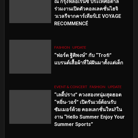
ณ กรุงฟลอเรนซ์ ประเทศอิตาลี
ร่วมงานเปิดตัวคอลเลคชั่นไฮจิ
วเวลรีจากคาร์เทียร์LE VOYAGE
RECOMMENCÉ
FASHION
UPDATE
“ฟอร์ด ฐิติพงษ์” กับ “Trofi”
แบรนด์เสื้อผ้าที่ใฝ่ฝันมาตั้งแต่เด็ก
EVENT & CONCERT
FASHION
UPDATE
“เลดี้ปราง” ควงสองหนุ่มสุดฮอต
“หยิ่น-วอร์” เปิดรันเวย์ต้อนรับ
ซัมเมอร์ด้วย คอลเลกชั่นใหม่!ใน
งาน “Hello Summer Enjoy Your
Summer Sports”