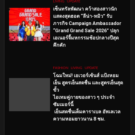
LIVING
UPDATE
เซ็นทรัลพัฒนา คว้าสองสาวนัก
แสดงสุดฮอต “ลีน่า-หมิว” รับ
ภารกิจ Campaign Ambassador
“Grand Grand Sale 2026” ปลุก
เอเนอร์จี้มหกรรมช้อปกลางปีสุด
คึกคัก
FASHION
LIVING
UPDATE
โฉมใหม่
! เอเวอร์เซ้นส์ แป้งหอม
เย็น สูตรเย็นสดชื่น และสูตรเย็นสุด
ขั้ว
ไอเทมคู่กายของสาว ๆ ประจำ
ซัมเมอร์นี้
เย็นสดชื่นเต็มคาราเบล อัพเลเวล
ความหอมยาวนาน
8
ชม.