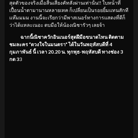
สุดตัวของจริงเมื่อสิ้นเสียงคัทสั่งผ่านเท่านั้น!! ใบหน้าที่
เปื้อนน้ำตามานานหลายเทค ก็เปลี่ยนเป็นรอยยิ้มแทนสักที
แห๊มมมม งานนี้จะเรียกว่ามีพาสเนอร์ทางการแสดงที่ดีก็
ว่าได้แหละเนอะ ตบมือให้น้องณิชารัวๆ เลยจ้า
ฉากนี้ณิชาควักอินเนอร์สุดฝีมือขนาดไหน ติดตาม
ชมละคร “ดวงใจในมนตรา” ได้ในวันพฤหัสบดีที่ 4
กุมภาพันธ์ นี้ เวลา 20.20 น. ทุกพุธ-พฤหัสบดี ทางช่อง 3
กด 3
3