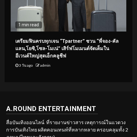
1 min read
เตรียมฟินครบทุกเจน “Tpartner” ชวน “พี่จอง-คัล
แลน,โยชิ,โซล-โมเน่” เสิร์ฟโมเมนต์จัดเต็มใน
อีเวนต์ใหญ่สุดเอ็กคลูชีฟ
3 วัน ago
admin
A.ROUND ENTERTAINMENT
สื่อบันเทิงออนไลน์ ที่รายงานข่าวสาร เหตุการณ์ในแวดวง
การบันเทิงไทย ผลิตคอนเทนท์ที่หลากหลาย ครอบคลุมทั้ง 2
ภาษา (ไทยและอังกฤษ)