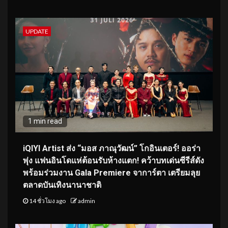
UPDATE
1 min read
iQIYI Artist ส่ง “มอส ภาณุวัฒน์” โกอินเตอร์! ออร่า
พุ่ง แฟนอินโดแห่ต้อนรับห้างแตก! คว้าบทเด่นซีรีส์ดัง
พร้อมร่วมงาน Gala Premiere จาการ์ตา เตรียมลุย
ตลาดบันเทิงนานาชาติ
14 ชั่วโมง ago
admin