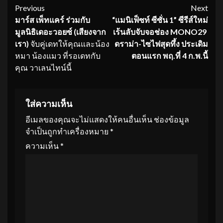
Continue
Previous
Next
มาร์ส เพ็ทแคร์ ร่วมกับ
“แมนิเฟ็ซท์ ซีซั่น
1” ซีรีส์ใหม่
Reading
มูลนิธิเดอะวอยซ์ (เสียงจาก
เร้นลับจับจอช่อง MONO29
เรา)
จับคู่เดทให้คุณและน้อง
ดราม่า-ไซไฟสุดทึ้ง ประเดิม
หมา น้องแมว ที่รอเดทกับ
ตอนแรก พฤ.ที่ 4 ก.พ.นี้
คุณ วาเลนไทน์นี้
ใส่ความเห็น
อีเมลของคุณจะไม่แสดงให้คนอื่นเห็น
ช่องข้อมูล
จำเป็นถูกทำเครื่องหมาย
*
ความเห็น
*