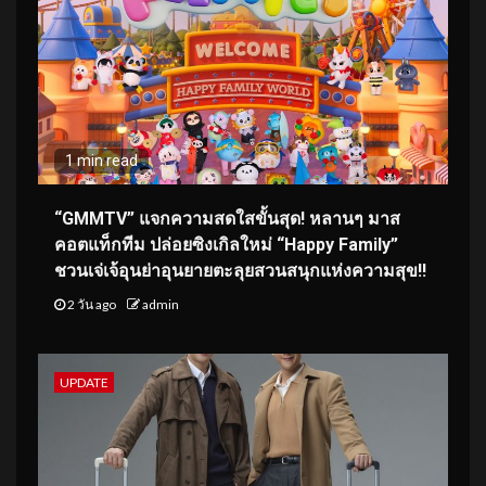
1 min read
“GMMTV” แจกความสดใสขั้นสุด! หลานๆ มาส
คอตแท็กทีม ปล่อยซิงเกิลใหม่ “Happy Family”
ชวนเจ่เจ้อุนย่าอุนยายตะลุยสวนสนุกแห่งความสุข!!
2 วัน ago
admin
UPDATE