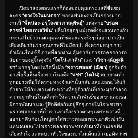
เปิดมาสองตอนแรกก็ต้องขอบคุณกระแสที่ชื่นชม
ละคร
“ดวงใจในมนตรา”
ของแฟนละครเป็นอย่างมาก
งานนี้
“พี่หน่อง-อรุโณชา ภาณุพันธุ์”
แห่งค่าย
“บรอด
คาซท์ ไทย เทเลวิชั่น”
ปลื้มใจสุดๆ แม้เรตติ้งจะสวนทางกับ
กระแสไปบ้าง แต่กลุ่มคนที่ชมละครจริงๆ ก็ออกปากเป็น
เสียงเดียวกันว่า คุณภาพดีไม่มีตก!!! ทั้งความสนุก การ
ดำเนินเรื่อง ซีจี ภาพที่สวยงาม คุ้มค่ากับการรอคอยการก
ลับมาของคู่จิ้นคู่จริง
“โตโน่-ภาคิน”
และ
“ณิชา-ณัฎฐณิ
ชา”
มากๆ โดยในวีคนี้ เมื่อ
“พราวพลอย” (ณิชา)
ถูกจับตัว
มาเพื่อรื้อฟื้นเรื่องราวในอดีต
“พชร” (โตโน่)
พยายามทำ
ทุกอย่างเพื่อให้ความทรงจำเล่านั้นกลับ และเธอจะได้แก้
คำสาปให้กับเขา แต่ระหว่างที่อยู่ด้วยกันที่เกาะมุกดำจาก
ความผูกพันธ์ในอดีตทำให้ความสัมพันธ์ของเขาและเธอ
มีการพัฒนา และรู้สึกดีต่อกันอยู่ลึกๆ ภายในใจ พชรพา
พราวพลอยมาที่ถ้ำเขาเล่าเรื่องราวต่างๆ แต่ระหว่างที่
ออกมาหินก้อนใหญ่ตกใส่พราวพลอย พชรเอาตัวเข้ารับ
แทนจนสลบไป พราวพลอยพาพชรกลับมาที่บ้านเธอฟัง
เสียงหัวใจ และพบว่าหัวใจของเขาไม่เต้นแล้ว เธอคิดว่าพ