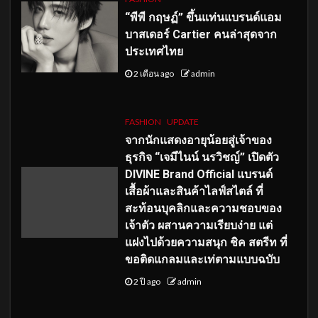
“พีพี กฤษฏ์” ขึ้นแท่นแบรนด์แอม
บาสเดอร์ Cartier คนล่าสุดจาก
ประเทศไทย
2 เดือน ago
admin
FASHION
UPDATE
จากนักแสดงอายุน้อยสู่เจ้าของ
ธุรกิจ “เจมีไนน์ นรวิชญ์” เปิดตัว
DIVINE Brand Official แบรนด์
เสื้อผ้าและสินค้าไลฟ์สไตล์ ที่
สะท้อนบุคลิกและความชอบของ
เจ้าตัว ผสานความเรียบง่าย แต่
แฝงไปด้วยความสนุก ชิค สตรีท ที่
ขอติดแกลมและเท่ตามแบบฉบับ
2 ปี ago
admin