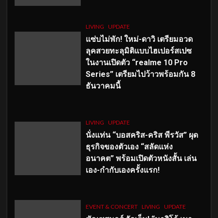
LIVING
UPDATE
แซ่บไม่พัก! ใหม่-ดาวิ เตรียมอวด
ลุคสวยทะลุมิติแบบไฮเปอร์สเปซ
ในงานเปิดตัว “realme 10 Pro
Series” เตรียมไปว้าวพร้อมกัน 8
ธันวาคมนี้
LIVING
UPDATE
นั่งแท่น “บอสคริส-คริส พีรวัส” ผุด
ธุรกิจของตัวเอง “สลัดแห่ง
อนาคต” พร้อมเปิดตัวหนังสั้น เล่น
เอง-กำกับเองครั้งแรก!
EVENT & CONCERT
LIVING
UPDATE