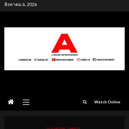
Skip
สิงหาคม 6, 2026
to
content
Primary
Watch Online
Menu
TV & MOVIE
UPDATE