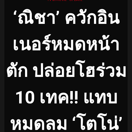
‘ณิชา’ ควักอิน
เนอร์หมดหน้า
ตัก ปล่อยโฮร่วม
10 เทค!! แทบ
หมดลม
‘โตโน่’