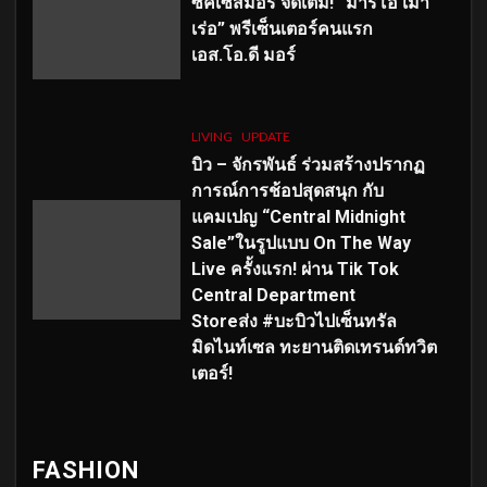
ซัคเซสมอร์ จัดเต็ม
!
“มาริโอ้ เมา
เร่อ” พรีเซ็นเตอร์คนแรก
เอส
.โอ.ดี มอร์
LIVING
UPDATE
บิว – จักรพันธ์ ร่วมสร้างปรากฏ
การณ์การช้อปสุดสนุก กับ
แคมเปญ “Central Midnight
Sale”ในรูปแบบ On The Way
Live ครั้งแรก! ผ่าน Tik Tok
Central Department
Storeส่ง #บะบิวไปเซ็นทรัล
มิดไนท์เซล ทะยานติดเทรนด์ทวิต
เตอร์!
FASHION