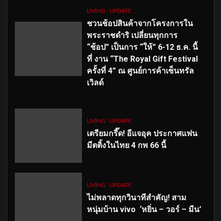
LIVING
UPDATE
ชวนช้อปสินค้าจากโครงการใน
พระราชดำริ เปลี่ยนทุกการ
“ช้อป” เป็นการ “ให้” 6-12 ธ.ค. นี้
ที่ งาน “The Royal Gift Festival
ครั้งที่ 4” ณ ศูนย์การค้าเซ็นทรัล
เวิลด์
LIVING
UPDATE
เตรียมกรี๊ด! อีแจอุค ประกาศแฟน
มีตติ้งในไทย 4 กพ 66 นี้
LIVING
UPDATE
ไม่พลาดทุกวินาทีสำคัญ
! สาม
หนุ่มบ้าน vivo ‘หยิ่น – วอร์ – มีน’