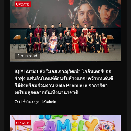
UPDATE
1 min read
iQIYI Artist ส่ง “มอส ภาณุวัฒน์” โกอินเตอร์! ออ
ร่าพุ่ง แฟนอินโดแห่ต้อนรับห้างแตก! คว้าบทเด่นซี
รีส์ดังพร้อมร่วมงาน Gala Premiere จาการ์ตา
เตรียมลุยตลาดบันเทิงนานาชาติ
14 ชั่วโมง ago
admin
UPDATE