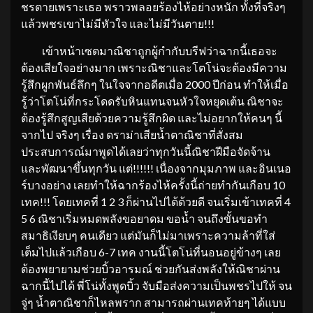
ชรตายเพราะเธอ พราวพลอยร้องไห้อย่างหนัก ทั้งที่จริงๆ
แล้วพชรเขาไม่มีหัวใจ และไม่มีวันตาย!!!
เข้าหน้าเซตมาณิชาถูกผู้กำกับบรีฟว่าฉากนี้เธอจะ
ต้องเสียใจอย่างมาก เพราะณิชาและโตโน่จะต้องมีความ
รู้สึกผูกพันธ์ลึกๆ ในใจจากอดีตเมื่อ 2000 ปีก่อน ทำให้เมื่อ
รู้ว่าโตโน่ที่กระโดดรับหินแทนจนหัวใจหยุดเต้น ณิชาจะ
ต้องรู้สึกสูญเสียด้วยความรู้สึกผิด และไม่อยากให้คนๆ นี้
จากไป จริงๆ เรื่อง ดราม่าเสียน้ำตาณิชาที่สั่งสม
ประสบการณ์มาพูดได้เลยว่าทุกวันนี้ณิชาฝีมือจัดจ้าน
และพัฒนาขึ้นทุกวัน แต่!!!!!! เนื่องจากมุมภาพ และอินเนอ
ร์บางอย่าง เลยทำให้ฉากร้องไห้ครั้งนี้ถ่ายทำกันเกือบ 10
เทค!!! โดยเทคที่ 1 2 3 ก็ผ่านไปได้ด้วยดี จนเริ่มเข้าเทคที่ 4
5 6 ณิชาเริ่มหมดพลังขอยาดม ขอน้ำ จนถึงขั้นขอทำ
สมาธิเงียบๆ คนเดียว แต่มันก็ไม่มาเพราะความล้าที่ใส่
เต็มไปแล้วเกือบ 6-7 เทค งานนี้โตโน่ที่นอนอยู่ข้างๆ เลย
ต้องพยายามช่วยบิ้วอารมณ์ ช่วยกันส่งพลังให้ณิชาผ่าน
ฉากนี้ไปได้ พี่โน่ทั้งพูดบิ้ว จับมือส่งความเป็นพชรไปให้ จน
จู่ๆ น้ำตาณิชาก็ไหลพราก สามารถผ่านเทคท้ายๆ ได้แบบ