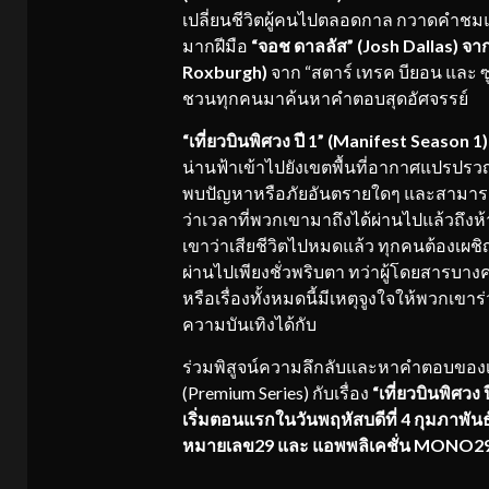
เปลี่ยนชีวิตผู้คนไปตลอดกาล กวาดคำชมแ
มากฝีมือ
“จอช ดาลลัส” (
Josh Dallas) จาก
Roxburgh)
จาก “สตาร์ เทรค บียอน และ ซ
ชวนทุกคนมาค้นหาคำตอบสุดอัศจรรย์
“เที่ยวบินพิศวง ปี
1” (Manifest Season 1
น่านฟ้าเข้าไปยังเขตพื้นที่อากาศแปรปรว
พบปัญหาหรือภัยอันตรายใดๆ และสามารถแลนด
ว่าเวลาที่พวกเขามาถึงได้ผ่านไปแล้วถึง
เขาว่าเสียชีวิตไปหมดแล้ว ทุกคนต้องเผชิญ
ผ่านไปเพียงชั่วพริบตา ทว่าผู้โดยสารบางค
หรือเรื่องทั้งหมดนี้มีเหตุจูงใจให้พวกเ
ความบันเทิงได้กับ
ร่วมพิสูจน์ความลึกลับและหาคำตอบของเรื่
(Premium Series) กับเรื่อง
“เที่ยวบินพิศว
เริ่มตอนแรกในวันพฤหัสบดีที่ 4 กุมภาพันธ์
หมายเลข29 และ แอพพลิเคชั่น MONO2