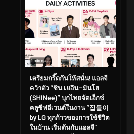
1 min read
เตรียมกรี๊ดกันให้สนั่น! แอลจี
คว้าตัว “ชิน เยอึน–มินโฮ
(SHINee)” บุกไทยจัดเอ็กซ์
คลูซีฟอีเวนต์ในงาน “집들이
by LG ทุกก้าวของการใช้ชีวิต
ในบ้าน เริ่มต้นกับแอลจี”