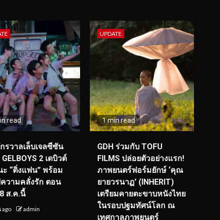
ATE
UPDATE
in read
1 min read
จักรวาลเล็บเจลซีซัน
GDH ร่วมกับ TOFU
! GELBOYS 2 เดบิวต์
FILMS ปล่อยตัวอย่างแรก!
ะ “ติ่งแฟน” พร้อม
ภาพยนตร์ฟอร์มยักษ์ ‘คุณ
์ฟความคลั่งรัก ตอน
ยายวรนาฏ’ (INHERIT)
 ส.ค.นี้
เตรียมคายตะขาบหนังไทย
ในรอบปฐมทัศน์โลก ณ
น ago
admin
เทศกาลภาพยนตร์