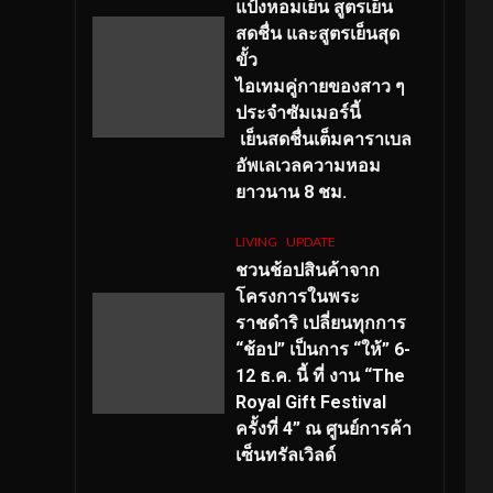
แป้งหอมเย็น สูตรเย็น
สดชื่น และสูตรเย็นสุด
ขั้ว
ไอเทมคู่กายของสาว ๆ
ประจำซัมเมอร์นี้
เย็นสดชื่นเต็มคาราเบล
อัพเลเวลความหอม
ยาวนาน
8
ชม.
LIVING
UPDATE
ชวนช้อปสินค้าจาก
โครงการในพระ
ราชดำริ เปลี่ยนทุกการ
“ช้อป” เป็นการ “ให้” 6-
12 ธ.ค. นี้ ที่ งาน “The
Royal Gift Festival
ครั้งที่ 4” ณ ศูนย์การค้า
เซ็นทรัลเวิลด์