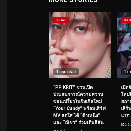
UPDATE
UPD
1 min read
1 m
“PP KRIT” ชวนเปิด
เปิด
ประสบการณ์ความหวาน
ใหม่
ซ่อนเปรี้ยวในซิงเกิลใหม่
สถาน
“Your Candy” พร้อมเสิร์ฟ
เสิร
MV สดใส ได้ “ต้าเหนิง”
แรก 8
และ “ณิชา” ร่วมเติมสีสัน
1 วั