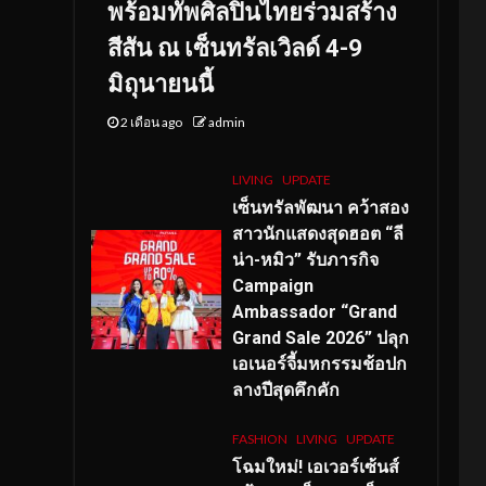
พร้อมทัพศิลปินไทยร่วมสร้าง
สีสัน ณ เซ็นทรัลเวิลด์ 4-9
มิถุนายนนี้
2 เดือน ago
admin
LIVING
UPDATE
เซ็นทรัลพัฒนา คว้าสอง
สาวนักแสดงสุดฮอต “ลี
น่า-หมิว” รับภารกิจ
Campaign
Ambassador “Grand
Grand Sale 2026” ปลุก
เอเนอร์จี้มหกรรมช้อปก
ลางปีสุดคึกคัก
FASHION
LIVING
UPDATE
โฉมใหม่
! เอเวอร์เซ้นส์