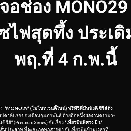
จอช่อง MONO2
ซไฟสุดทึ้ง ประเ
พฤ.ที่ 4 ก.พ.นี้
อง
“
MONO29” (โมโนทเวนตี้ไนน์) ฟรีทีวีที่มีหนังดี ซีรีส์ดัง
ิมสัปดาห์แรกของเดือนกุมภาพันธ์ ด้วยอีกหนึ่งผลงานดราม่า-
ซีรีส์” (Premium Series) กับเรื่อง
“เที่ยวบินพิศวง ปี
1”
ั่นประสาท ที่จะสะกดทุกสายตา กับเที่ยวบินข้ามเวลาที่