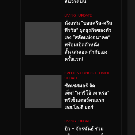
ธันวาคมนี้
LIVING
UPDATE
นั่งแท่น “บอสคริส-คริส
พีรวัส” ผุดธุรกิจของตัว
เอง “สลัดแห่งอนาคต”
พร้อมเปิดตัวหนัง
สั้น เล่นเอง-กำกับเอง
ครั้งแรก!
EVENT & CONCERT
LIVING
UPDATE
ซัคเซสมอร์ จัด
เต็ม
!
“มาริโอ้ เมาเร่อ”
พรีเซ็นเตอร์คนแรก
เอส
.โอ.ดี มอร์
LIVING
UPDATE
บิว – จักรพันธ์ ร่วม