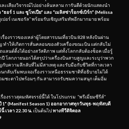
ละเสียงวิจารณ์ไปอย่างล้นหลาม การันตีด้วยนักแสดงนำ
 “ธอร์ 1 และ ซูโทเปีย” และ
“เมลิสซ่า
ร็อกซ์เบิร์ก” (Melissa
ูเปอร์ เนเชอรัล” พร้อมรับเชิญเสริมทัพอีกมากมาย พร้อม
)
เรื่องราวของเหล่าผู้โดยสารบนเที่ยวบิน 828 หลังบินผ่าน
ญ ทำให้เกิดการสั่นคลอนของตัวเครื่องขณะบิน แต่กลับไม่
์ดิ้งได้อย่างสวัสดิภาพ แต่ทั้งโลกกลับต้องช็อค เมื่อรู้
ห้าปี โลกภายนอกได้สรุปว่าเครื่องบินสาบสูญและระบุว่าพวก
กับความลึกลับที่ไม่มีสาเหตุ และรับมือกับชีวิตที่กาลเวลา
นกลับเริ่มพบเจอเรื่องราวเหนือธรรมชาติที่อธิบายไม่ได้
ขาร่วมชะตาไปพร้อมๆ กัน สามารถรับชมความสนุก เต็มอิ่ม
องราวสุดมหัศจรรย์นี้ได้ ในโปรแกรม “พรีเมี่ยมซีรีส์”
ง ปี 1” (Manifest Season 1) ออกอากาศทุกวันพุธ-พฤหัสบดี
นี้ เวลา 22.30 น.
เป็นต้นไป
ทางทีวีดิจิตอล
9