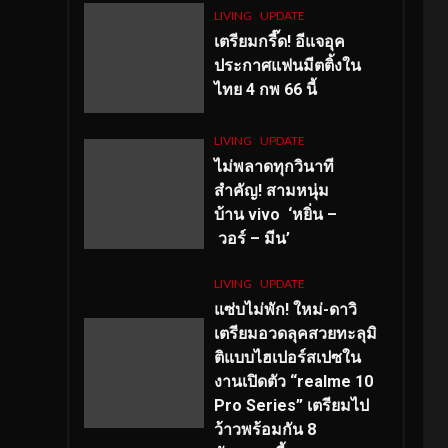
LIVING
UPDATE
เตรียมกรี๊ด! อีแจอุค
ประกาศแฟนมีตติ้งใน
ไทย 4 กพ 66 นี้
LIVING
UPDATE
ไม่พลาดทุกวินาที
สำคัญ
! สามหนุ่ม
บ้าน vivo ‘หยิ่น –
วอร์ – มีน’
LIVING
UPDATE
แซ่บไม่พัก! ใหม่-ดาวิ
เตรียมอวดลุคสวยทะลุมิ
ติแบบไฮเปอร์สเปซใน
งานเปิดตัว “realme 10
Pro Series” เตรียมไป
ว้าวพร้อมกัน 8